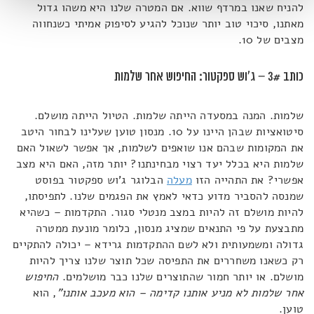
להניח שאנו במרדף שווא. אם המטרה שלנו היא משהו גדול
מאתנו, סיכוי טוב יותר שנוכל להגיע לסיפוק אמיתי כשנחווה
מצבים של 10.
כותב 3# – ג'וש ספקטור: החיפוש אחר שלמות
שלמות. המנה במסעדה הייתה שלמות. הטיול הייתה מושלם.
סיטואציות שבהן היינו על 10. מנסון טוען שעלינו לבחור היטב
את המקומות שבהם אנו שואפים לשלמות, אך אפשר לשאול האם
שלמות היא בכלל יעד רצוי מבחינתנו? יותר מזה, האם היא מצב
אפשרי? את התהייה הזו
מעלה
הבלוגר ג'וש ספקטור בפוסט
שמנסה להסביר מדוע כדאי לאמץ את הפגמים שלנו. לתפיסתו,
להיות מושלם זה להיות במצב מנטלי סגור. התקדמות – כשהיא
מתבצעת על פי התנאים שמציג מנסון, כלומר מונעת ממטרה
גדולה ומשמעותית ולא לשם ההתקדמות גרידא – יכולה להתקיים
רק כשאנו משחררים את התפיסה שכל תוצר שלנו צריך להיות
מושלם. או יותר חמור שהתוצרים שלנו כבר מושלמים.
החיפוש
אחר שלמות לא מניע אותנו קדימה – הוא מעכב אותנו"
, הוא
טוען.