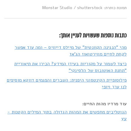
תמונת כותרת: Monstar Studio / shutterstock
כתבות נוספות שעשויות לעניין אותך:
מהי "הנגינה הקוונטית" של מיילס דייוויס – ומה עוד אפשר
לקחת לחיים מווירטואוז הג'אז
כיצד לשמור על מקוריות בעידן המידע? הכירו את תיאוריית
"תחנת האוטובוס של הלסינקי"
פילוסופיית הקינטסוגי היפנית: השברים והפגמים דווקא מוסיפים
לנו ערך ויופי
עוד מרדיו מהות החיים:
הגוטליבים מחפשים את המהות הגדולה בתוך המילים הקטנות -
עץ