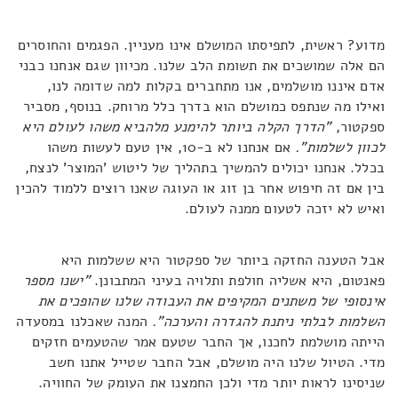
מדוע? ראשית, לתפיסתו המושלם אינו מעניין. הפגמים והחוסרים
הם אלה שמושכים את תשומת הלב שלנו. מכיוון שגם אנחנו כבני
אדם איננו מושלמים, אנו מתחברים בקלות למה שדומה לנו,
ואילו מה שנתפס כמושלם הוא בדרך כלל מרוחק. בנוסף, מסביר
ספקטור,
"הדרך הקלה ביותר להימנע מלהביא משהו לעולם היא
לכוון לשלמות".
אם אנחנו לא ב-10, אין טעם לעשות משהו
בכלל. אנחנו יכולים להמשיך בתהליך של ליטוש 'המוצר' לנצח,
בין אם זה חיפוש אחר בן זוג או העוגה שאנו רוצים ללמוד להכין
ואיש לא יזכה לטעום ממנה לעולם.
אבל הטענה החזקה ביותר של ספקטור היא ששלמות היא
פאנטום, היא אשליה חולפת ותלויה בעיני המתבונן.
"ישנו מספר
אינסופי של משתנים המקיפים את העבודה שלנו שהופכים את
השלמות לבלתי ניתנת להגדרה והערכה".
המנה שאכלנו במסעדה
הייתה מושלמת לחכנו, אך החבר שטעם אמר שהטעמים חזקים
מדי. הטיול שלנו היה מושלם, אבל החבר שטייל אתנו חשב
שניסינו לראות יותר מדי ולכן החמצנו את העומק של החוויה.