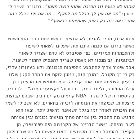
שהוא לא בטוח וזו הסיבה שהוא רוצה מאמן"
. בתגובה השיב לו
מנסון:
"מה אם אין לך בכלל מה לתקן?… מה אם אין בכלל רמה
אחרי זאת וזה רק רעיון שהמצאת בראשך?"
אותו אדם, סביר להניח, לא המציא בראשו שום דבר. הוא פשוט
נשטף בזרם המוסכמה החברתית שעלינו לשאוף לשיפור
ולהתפתחות תמידיים. כפי שסיברס לא טוען שצריך לשאוף
לבינוניות, גם מנסון לא מאמין שצריך להפסיק לחתור לשיפור.
אבל שיפור צריך להתבצע מהסיבות הנכונות, ולא בעיוורון עדרי,
רק כי כך מקובל. במובן הזה, מנסון לוקח את המרד הקטן שלנו
ברעיון הצמיחה צעד אחד קדימה. הוא ממחיש את הרעיון דרך
עולם הספורט, וליתר דיוק – כדורסל מקצועני בארה"ב. לדבריו,
בהיסטוריה של ליגת ה-NBA קיימים מקרים רבים שבהם קבוצות
מוצלחות, שפיצחו את הנוסחה לזכייה בתארים, לא השכילו לשמר
את היכולת לאורך זמן בגלל השאיפה להשיג יותר. וכאן הוא
מדגיש מה ההבדל בין צמיחה מתוך מניעים נכונים ובין צמיחה
לשם צמיחה: כאשר הדרייב של הקבוצות היה ספורטיבי, הן
הקפידו להתנהל בצורה מקצועית ודאגו לעשות כל מה שביכולתן
בצד המקצועי. אך לאחר שכבשו את הפסגה הספורטיבית, הן לא