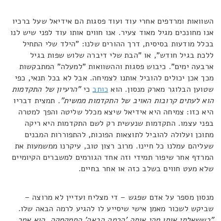
השוואות ומרדפים אחרי עוד ועוד פסגות הם אידיאל שעל ברכיו
אנו מחונכים מגיל מאוד צעיר. אנו חווים אותו עוד לפני שיש לנו
בכלל מודעות בסיסית, דרך ההורים שלנו: "הילד שלי התחיל
ללכת בגיל חודש", או "הבת שלי דיברה שלוש שפות בגיל
ארבעה ימים". כיבוש פסגות וההשוואות "למעלה" המתבקשות
מכך אכן יכולים להוביל אותנו לצמיחה. אבל לא בכל תנאי, כפי
שטוען הבלוגר מארק מנסון. הוא
כותב
כי
"הרעיון של התקדמות
הוא לעתים קרובות האויב של התקדמות ממשית".
תמצית דבריו
היא כזו: צמיחה היא אידיאל שיצא מכלל שליטה והפך למטרה
בפני עצמו. התקדמות שנעשית רק לשם התקדמות היא ריקה
מתוכן ועלולה להוביל לתוצאות הפוכות, להתפוררות המבנים
שעליהם עמלנו כל חיינו. מרוב רצון טוב, עיקרנו ממשמעות את
המרדף אחר שיפור תמידי וזה אחד הגורמים למשברים הקיומיים
שלא מעט חווים בשלב כזה או אחר בחיים.
מנסון מספר על אדם שפגש – די מצליח ועדיין לא מרוצה –
שביקש לשכור מאמן אישי שיסייע לו להגיע לרמה הבאה שלו.
"כששאלתי אותו מהי אותה 'הרמה הבאה' החמקמקה, הוא אמר