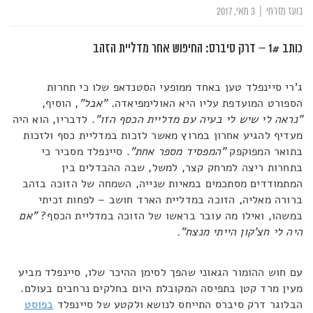
בועז מזרחי
|
3 מאי, 2017
כותב 1# – דרק סיברס: החיפוש אחר מדליית הזהב
ג'רי סיינפלד טען באחד ממופעי הסטנדאפ שלו כי תחרות
הספורט המועדפת עליו היא האולימפיאדה.
"אבל"
, הוסיף,
"נראה לי שיש לי בעיה עם מדליית הכסף הזו"
. לדבריו, הוא היה
מעדיף להגיע אחרון במרוץ מאשר לזכות במדליית כסף ולזכות
בתואר המפוקפק
"המפסיד מספר אחת"
. סיינפלד מסביר כי
בתחרות ריצה למרחק קצר, למשל, שבה ההבדלים בין
המתמודדים מסתכמים במאיות שנייה, השמחה של הזוכה בזהב
ברורה מאליה, הזוכה במדליית הארד חושב – לפחות זכיתי
במשהו, ואילו מה עובר בראשו של הזוכה במדליית הכסף?
"אם
היה לי חצ'קון הייתי מנצח".
עם חוש ההומור הגאוני שהפך לסימן ההיכר שלו, סיינפלד מביע
מעין מרד קטן בתפיסה המקובלת היום בחלקים נרחבים בעולם.
הבלוגר דרק סיברס התייחס לנושא ולקטע של סיינפלד
בפוסט