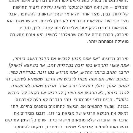
להשיג משהו, בסוף, כשמגיעים לקו הסיום ובודקים איפה אנחנו
עומדים – השוואה למה שיכולנו להשיג עלולה ליצור תחושות
שליליות. נכון, מצד אחד זה אומר שאנו שואפים להשתפר, אבל
מצד שני את המציאות הנוכחית לא ניתן לשנות. מה שהשגנו הוא
המציאות היחידה שקיימת ועלינו לחיות עמה. ולכן, מסביר
סיברס, הכרת תודה על מה שהצלחנו להשיג היא צורת מחשבה
מועילה ומפתחת יותר.
סיברס מדגים:
"אם אתה מכוון לרכוש את הדבר הטוב ביותר,
אתה עשוי להרגיש כמו זוכה במדליית זהב, אך כשיוצא [לשוק]
הדבר הטוב ביותר החדש, אתה מרגיש כמו זוכה במדליית כסף.
במקום זאת, אם אתה מכוון לרכוש את הדבר שמפתיע לטובה, זה
ישמור אותך בהלך רוח של זוכה ארד. מכיוון שאתה לא משווה
לטוב ביותר, לא תרגיש את הצורך להדביק את הקצב של החדש
ביותר".
רבים ודאי יסכימו כי זוהי הגדרה לא רעה לצרכנות
נבונה. אפשר להתאים את הגישה לתחומים נוספים בחיים. קחו
למשל את הנושא הרגיש של מציאת בן זוג. רובנו מכירים את
החבר או החברה שלא מוצאים מישהו כיוון שהם כל הזמן עסוקים
בהשוואות לטיפוס אידיאלי שמצוי בדמיונם, במקום להתמקד