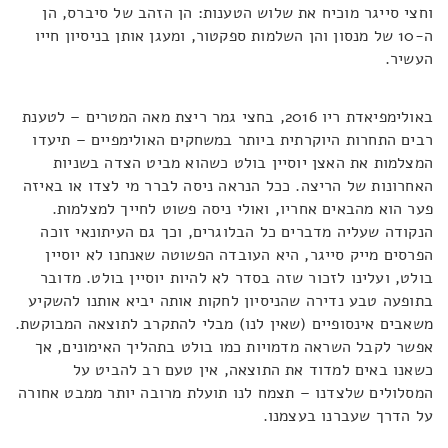
וחצי סייגר מוכיח את שלוש הטענות: הן הזהב של סיברס, הן
ה-10 של מנסון והן השלמות ספקטור, ומעגן אותן בניסיון חייו
העשיר.
באולימפיאדת ריו 2016, בחצי גמר ריצת מאה המטרים – לטענת
רבים התחרות היוקרתית ביותר במשחקים האולימפיים – תיעדו
המצלמות את האצן יוסיין בולט כשהוא מביט הצדה בשניות
האחרונות של הריצה. ככל הנראה ניסה לברר מי לצדו או באיזה
פער הוא מהבאים אחריו, ואולי ניסה פשוט לחייך למצלמות.
הנקודה שעליה מדברים כל הבלוגרים, וכך גם העיתונאי זוכה
הפרסים מייק סייגר, היא העובדה הפשוטה שאנחנו לא יוסיין
בולט, ועלינו לזכור שזה בסדר לא להיות יוסיין בולט. מדובר
בתופעה טבע נדירה שהניסיון לחקות אותה יביא אותנו להשקיע
משאבים אינסופיים (שאין לנו) מבלי להתקרב לתוצאה המבוקשת.
אפשר לקבל השראה מדמויות כמו בולט בתהליך האימונים, אך
כשאנו באים למדוד את התוצאה, אין טעם רב להביט על
המסלולים שלצדנו – תצמח לנו תועלת מרובה יותר ממבט אחורה
על הדרך שעברנו בעצמנו.