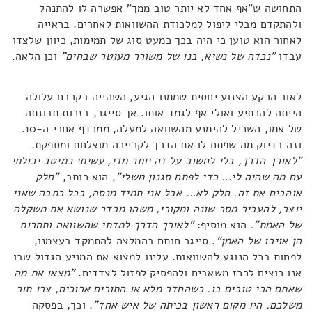
התחושה ש"אף אחד לא יותר טוב ממך" אפשרה לו להתנהל
ולהתקדם מבלי ליפול למלכודת ההשוואות לאחרים. בראייה
לאחור הוא טוען כי היה בכך כמעט סוג של תמימות, כיוון שלצדו
עבדו
"נכדה של נשיא, בנו של משורר מעוטר שבחים"
וכן הלאה.
לאור הרקע הצנוע יחסית שממנו הגיע, השהייה בקרבם עלולה
הייתה להרתיע ואולי אף לגמד אותו. אך סייגר, בזכות תבונתה
של אמו, השכיל להימנע מהשוואה למעלה, ממרדף אחרי ה-10.
וזה בדיוק מה שפתח לו את הדרך לקריירה מוצלחת ומספקת.
"לאורך הדרך, בלי לחשוב על זה יותר מדי, עשיתי כמיטב יכולתי
עם מה שהיה לי… כדי לפתח סגנון משלי"
, הוא כותב,
"חלק
אוהבים את זה. חלק לא… אבל אני תמיד מנסה, בכל כתבה שאני
יוצר, להעביר מסר שונה ומקורי, משהו מבדר שנושא את משקלה
של האמת".
הוא מוסיף:
"לאורך הדרך למדתי שהשוואה ותחרות
הן אויבו של האמן"
. סייגר חותם בהמלצה להתמקד בעצמנו,
לפחות בכל הנוגע להשוואות. עלינו למצוא את המניע הגדול שבו
אנו רוצים לרכז משאבים ולהפסיק לפזול לצדדים.
"מצאו את מה
שאתם הכי טובים בו. כשהחדר מלא או התורים ארוכים, צרו תור
משלכם. היו מקום ראשון בכיתה של איש אחד"
. וכך, בפסקה