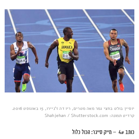
יוסיין בולט בחצי גמר מאה מטרים, ריו דה ז'ניירו, 15 באוגוסט 2016.
קרדיט תמונה: Shahjehan / Shutterstock.com
כותב 4# – מייק סייגר: הכול כלול