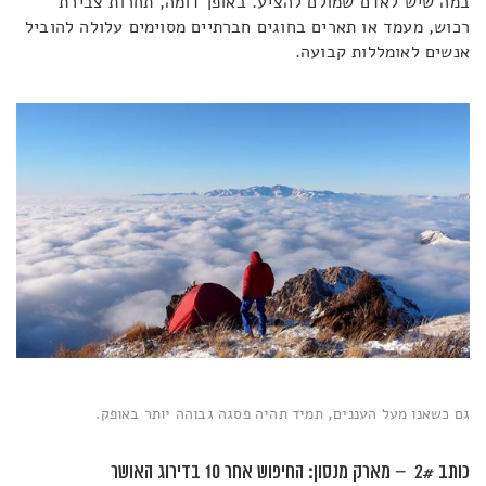
במה שיש לאדם שמולם להציע. באופן דומה, תחרות צבירת
רכוש, מעמד או תארים בחוגים חברתיים מסוימים עלולה להוביל
אנשים לאומללות קבועה.
גם כשאנו מעל העננים, תמיד תהיה פסגה גבוהה יותר באופק.
כותב 2# – מארק מנסון: החיפוש אחר 10 בדירוג האושר