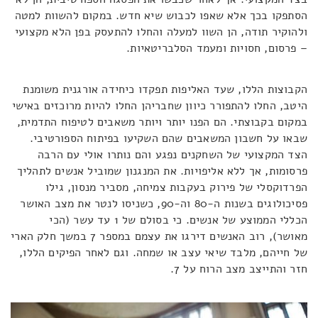
הסתפקו בכך אלא שאפו לכבוש שיא חדש. במקום להשוות למטה
ולהוקיר תודה, הן השוו למעלה והחלו להתעסק בפן הלא מקצועי
– פרסום, חסויות ומעמד הסלבריטאיות.
הקבוצות הללו, שעד האליפות תפקדו כיחידה אורגנית משומנת
היטב, החלו להתפורר כיוון שחבריהן החלו להיות מרוכזים באישי
במקום בקבוצתי. הם הפנו יותר ויותר משאבים לטיפוח התדמית,
שבאו על חשבון המשאבים שהם השקיעו בפיתוח הספורטיבי.
הצד המקצועי של השחקנים נפגע והם נותרו אולי עם הרבה
פרסומות, אך ללא אליפויות. את המנגנון שמוביל אנשים לתהליך
הפרדוקסלי של פירוק בעקבות צמיחה, מסביר מנסון, גילו
פסיכולוגים בשנות ה-80 וה-90, כשניסו לנטר את מצב האושר
הכללי הממוצע של אנשים. כי בסולם של 1 עד עשר (הכי
מאושר), רוב האנשים דירגו את עצמם במספר 7 במשך חלק הארי
של חייהם, מלבד שיאי עצב או שמחה. וגם לאחר הפיקים הללו,
חזר והתייצב מצב הרוח על 7.