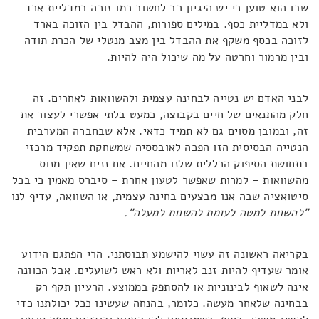
שבו הוא טוען כי יש היגיון רב לחשוב כמו זוכה במדליית ארד
ולא במדליית כסף. במילים ספורות, ההבדל בין הזוכה בארד
לזוכה בכסף משקף את ההבדל בין מצב מנטלי של הכרת תודה
ובין מרמור וחרטה על מה שיכול היה להיות.
לבני האדם יש נטייה לבחינה עצמית ולהשוואות לאחרים. זה
חלק מהתנאים של חיים בקבוצה, כמעט בלתי אפשרי לעצור את
זה, ובמובן מסוים גם לא תמיד כדאי. אלא שבחברה המערבית
הנטייה הבסיסית הזו הפכה לאובססיה שמשחקת תפקיד מרכזי
בתחושת הסיפוק הכללית שלנו מהחיים. אם נניח שאין מנוס
מהשוואות – למרות שאפשר לטעון אחרת – סיברס מאמין כי בכל
סיטואציה שבה אנו מבצעים בחינה עצמית, או השוואה, עדיף לנו
"להשוות למטה לעומת להשוות למעלה".
בקריאה ראשונה זה עשוי להישמע תבוסתני. הרי הפתגם הידוע
אומר שעדיף להיות זנב לאריות ולא ראש לשועלים. אבל הכוונה
אינה לשאוף לבינוניות או להסתפק בממוצע. הרעיון תקף רק
בבחינה שלאחר מעשה. כלומר, בהנחה שעשינו ככל יכולתנו כדי