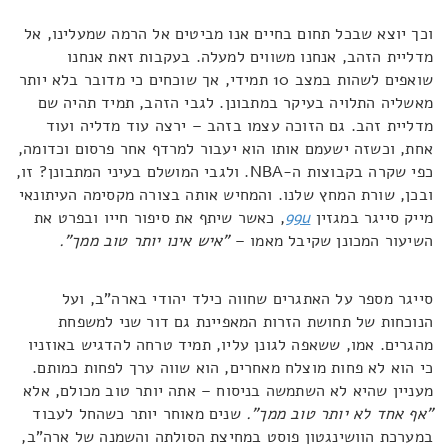
וכך יוצא שבכל תחום בחיים אנו מביטים אל הרמה שמעלינו, אל
מדליית הזהב, אנחנו משווים למעלה. בעקבות זאת אנחנו
שואפים לשהות במצב 10 תמידי, אך שוכחים כי מדובר בלא יותר
מאשליה התלויה בעיקר במתבונן. לגבי הזהב, תמיד תהיה שם
מדליית זהב. גם הזוכה עצמו בזהב – ירצה עוד מדליה ועוד
אחת, וכשזה ישעמם אותו הוא יעבור למרדף אחר פרסום וכדומה,
כפי שקרה בקבוצות ה-NBA. ולגבי המושלם בעיני המתבונן? זו,
ובכן, שורת המחץ שלנו. והמחיש אותה בצורה מקסימה העיתונאי
מייק סייגר במגזין
99u
, כאשר שיתף את סיפור חייו ובפרט את
השיעור המכונן שקיבל מאמו –
"איש אינו יותר טוב ממך".
סייגר מספר על האתגרים שחווה כילד יהודי בארה"ב, ועל
הנוכחות של תחושת הזרות המאפיינת גם דור שני למשפחת
מהגרים. אמו, ששאפה לגונן עליו, תמיד טרחה להדגיש באוזניו
כי הוא לא פחות מוצלח מאחרים, הוא שווה ערך לפחות כמותם.
מעניין שהיא לא השתמשה בניסוח – אתה יותר טוב מכולם, אלא
"אף אחד לא יותר טוב ממך".
שנים מאוחר יותר כשהחל לעבוד
במערכת הוושינגטון פוסט במחיצת הסולתה והשמנה של ארה"ב,