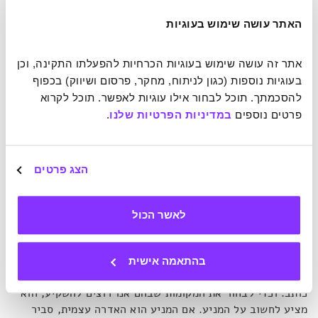
תלות בנסיבות חיצוניות, חיים במצב תמידי של אושר מספיק אך
לא מושלם. במילים אחרות"
, הוא ממשיך,
"המצב הוא די בסדר
האתר עושה שימוש בעוגיות
כל הזמן. אך הוא תמיד יכול להיות טוב יותר".
וכאן כאמור,
שורש הבעיה – במספר 7. לא משנה כמה מאושרים היינו בנקודה
אתר זה עושה שימוש בעוגיות הכרחיות להפעלתו התקינה, וכן 
זו או אחרת, אנו תמיד חוזרים ל-7. אבל כשהחברה אומרת לנו
בעוגיות נוספות (כגון לניתוח, מחקר, פרסום ושיווק) בכפוף 
שאנו צריכים ויכולים לחיות תמיד על 10, נוצר פער בין ציפייה
להסכמתך. תוכל לבחור אילו עוגיות לאפשר. תוכל לקרוא 
למציאות.
"הטריק הוא שהמוח אומר לנו – אם רק אוכל להשיג
פרטים נוספים 
במדיניות הפרטיות שלנו
.
עוד קצת, סוף סוף אגיע ל-10 ואשאר שם".
אם אנו נידונים לחזור ל-7 בכל מקרה, ישנן שתי מסקנות:
הצג פרטים
הראשונה היא שצריך ליהנות מה-10 כשהוא מגיע, אך גם לזכור
שהוא זמני – להוקיר עליו תודה, להשוות למטה. מנסון מציג
מסקנה שנייה: מכיוון שהשאיפה להגיע ל-10 קבוע בכל תחום
לאשר הכול
בחיים היא מרדף שווא אחר רוח רפאים, הרי שעלינו להיות
בררנים בתחומים שבהם אנו כן שואפים להגיע לשיא. להשקיע
את המשאבים שלנו בצורה מושכלת ולא להתפזר לכל הכיוונים.
בהתאמה אישית
"החיים הם לא משחק של שיפור, אלא של סחר חליפין"
, הוא
כותב. וכדי לבחור את המקומות שבהם אנו רוצים להשקיע, הוא
מציע לחשוב על המניע. אם המניע הוא האדרה עצמית, סביר