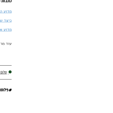
כתבות נ
מדוע הח
כיצד שא
מדוע אנ
עוד מרד
שלום פ
#
פילוסו