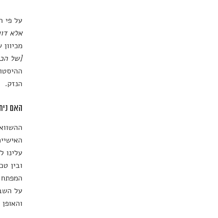
על פי ה
אלא דוו
מכיוון 
[של הכל
ההיסטור
הנזק.
האם נית
ההשוואה
האישיים
עלינו ל
ובין טכ
המפתח ל
על השבי
והאופן 