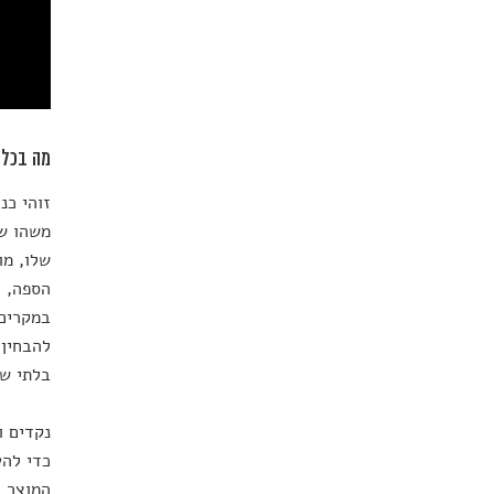
מה בכלל
זוהי כנ
משהו שנ
שלו, מו
הספה, ה
במקרים 
להבחין 
בלתי ש
נקדים ו
כדי להע
המוצר ו