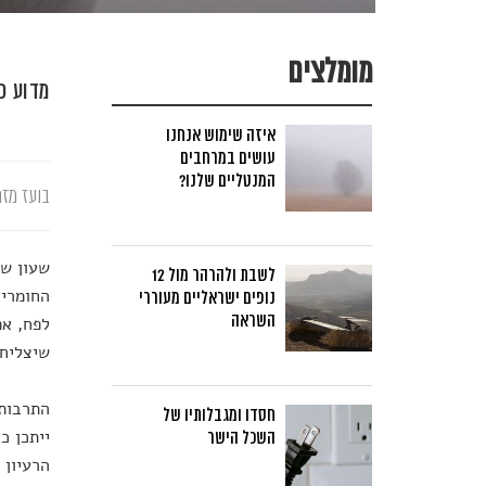
מומלצים
מדוע כ
איזה שימוש אנחנו
עושים במרחבים
המנטליים שלנו?
בועז מזר
שעון שה
לשבת ולהרהר מול 12
החומריי
נופים ישראליים מעוררי
השראה
לפח, אפ
שיצליח 
התרבות 
חסדו ומגבלותיו של
ייתכן כ
השכל הישר
הרעיון 