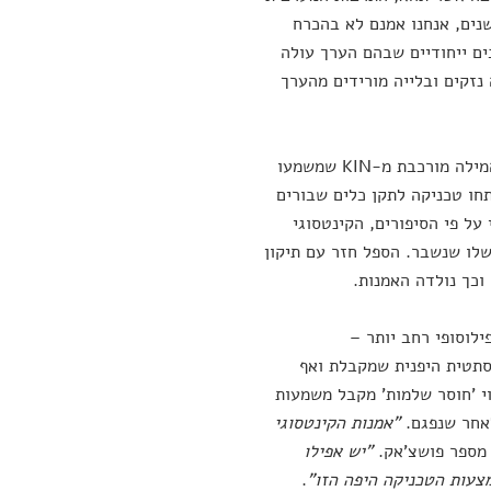
נים, אנחנו אמנם לא בהכרח
ים ייחודיים שבהם הערך עולה
נזקים ובלייה מורידים מהערך
ומה היפנים אומרים על זה? ובכן, להם יש את הקינטסוגי (מבוטא Kintsugi). המילה מורכבת מ-KIN שמשמעו
 פיתחו טכניקה לתקן כלים שבורים
ל פי הסיפורים, הקינטסוגי
הערך שלו שנשבר. הספל חזר עם תיקון
וכך נולדה האמנות.
ילוסופי רחב יותר –
סתטית היפנית שמקבלת ואף
י 'חוסר שלמות' מקבל משמעות
לאחר שנפגם.
"אמנות הקינטסוגי
 מספר פושצ'אק.
"יש אפילו
צעות הטכניקה היפה הזו"
.