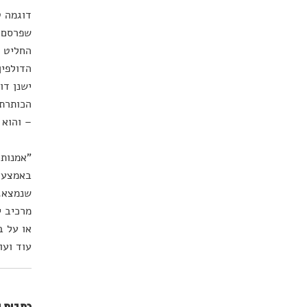
דוגמה ט
שפרסם א
החליט ל
הדולפין
ישנן דו
– והוא 
"אמנות 
באמצעות
שנמצא. 
מרכיב י
או על ב
עוד ועו