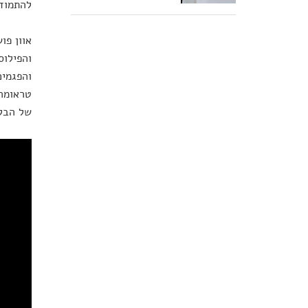
להתמודד
אוון פו
והפילוס
והפגמים
טראומה,
של הבל