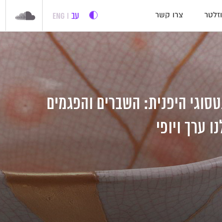
עב
ENG
זלטר
צרו קשר
טסוגי היפנית: השברים והפגמים
ו ערך ויופי