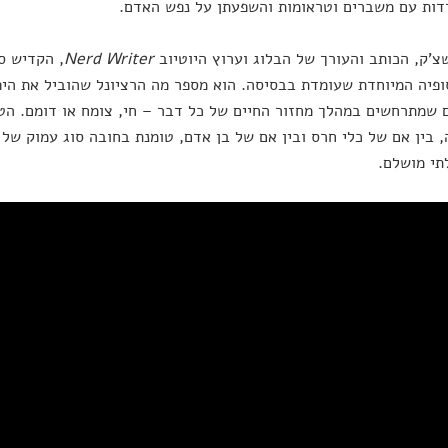
ות עם משברים וטראומות והשפעתן על נפש האדם.
שצ'ק, הכותב והעורך של הבלוג וערוץ היוטיוב
Nerd Writer
, הקדיש ס
ופיה המיוחדת שעומדת בבסיסה. הוא מספר מה הרציונל שהוביל את הי
 שמתרחשים במהלך מחזור החיים של כל דבר – חי, צומח או דומם. 
 בין אם של כלי חרס ובין אם של בן אדם, טומנת בחובה סוג עמוק של 
תי מושלם.