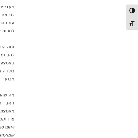
מעדיפה 
פעל/כבה ניגודיות גבוהה
זונחים 
עם ההתי
תג גודל גופן
למרות ש
באמצעות
מכוער ב
מה שהוב
וואבי-ס
מאמצת א
פרדוקסל
התפרסמה
שמועות 