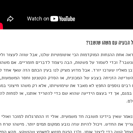
 הבעיה עם משהו שנשבר?
ראה אחת ההנחות המוקדמות הכי אוטומטיות שלנו, אבל שווה לעצור ו
שבר? וכדי לשמור על פשטות, הבה ניצמד לדברים חומריים. אם משהו 
בן מאליו שערכו יורד. אבל מדוע מציק לנו בעין הכתם הזה שאף אחד 
שריטה הזניחה בצבע של המכונית, או הסדק הקטנטן וחסר המשמעות,
רבים נוספים החפץ לא מאבד את שימושיותו, אלא רק משהו חיצוני במרא
בפגם, אך די בעצם הידיעה שהוא שם כדי להטריד אותנו, או לפחות לה
לם.
נאמר שאין בידינו תשובה חד משמעית. אולי זו ההתרגלות למוכר ואולי 
ריך את החדש. ויכול להיות שזה נובע ממקום תמים יותר. מישהו טרח 
עמל קשה כדי ליצור אותו, ולכן הפגם חוטא למאמץ שהושקע. תהא הס