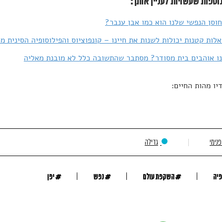
וספות שעשויות לעניין אותך:
וסן הנפשי שלנו הוא כמו אבן ענבר?
לות קטנות יכולות לשנות את חיינו – קונפוציוס והפילוסופיה הסינית מ
ו אוהבים בית מסודר? מסתבר שהתשובה כלל לא מובנת מאליה
יו מהות החיים:
נימי
גדילה
#
#
#
פיה
השקפת עולם
נפש
יפן