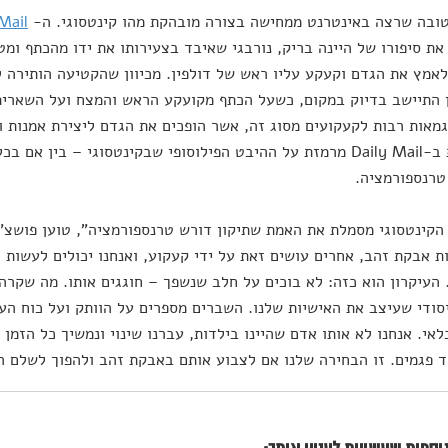
ובה שרצה באינטרנט ממחישה בצורה מובהקת מהו קינטסוגי. ה-
Mail
ת סיפורו של היינה בריק, נורבגי שאיבד בצעירותו את ידו מהכתף ומט
אמץ את הגדם וקעקע עליו ראש של דולפין. מכיוון שהקטיעה הותירה ל
 התיישב בדיוק במקום, כשעל הכתף מקועקע הראש והמצח ועל השארית ש
גמאות רבות לקעקועים מסוג זה, אשר הופכים את הגדם ליצירת אמנות ו
הכותרת ב-Daily Mail מרמזת על ההיבט הפילוסופי שבקינטסוגי – בין
טרנספורמציה.
הקינטסוגי מסמלת את האמת שתיקון דורש טרנספורמציה", טוען פושצ'א
 אבקת זהב, אחרים עושים זאת על ידי קעקוע, ואנחנו יכולים לעשות 
העיקרון הוא כזה: לא בוכים על חלב שנשפך – חוגגים אותו. מה שקרה 
סודי שעיצב את האישיות שלנו. השברים מספרים על הוותק ועל כוח העמ
לאי. אנחנו לא אותו אדם שהיינו בילדות, עברנו שינוי ונמשיך כל הזמן 
ד פגמים. זו הבחירה שלנו אם לצבוע אותם באבקת זהב ולהפוך לשלם ה