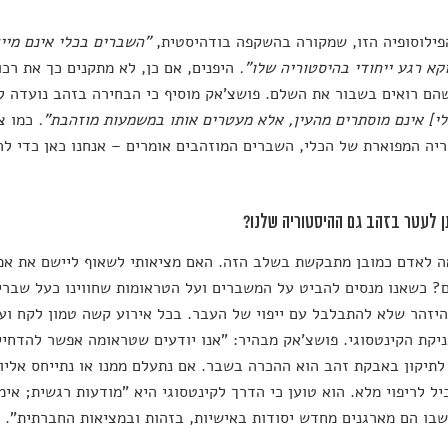
פילוסופיה הזו, שמקורה בהשקפה בודהיסטית,
"השברים בכלי אינם מייצ
קא רגע ייחודי בהיסטוריה שלו".
היפנים, אם כן, לא מתקנים כך את רכ
שהם רואים בשבור את השלם. פושצ'אק מוסיף כי הבחירה בזהב נועדה 
י] אינם מוסתרים מהעין, אלא מעטרים אותו במשמעות מוזהבת".
כמו צ
יה המפוארת של הכלי, השברים המוזהבים אומרים – אנחנו כאן כדי ל
ן לעטר בזהב גם ההיסטוריה שלנו?
 לאדם כמובן מתבקשת בשלב הזה. האם מציאותי לשאוף ליישם את אמנו
? כשאנו מנסים להביט על המשברים ועל הטראומות שחווינו כעל שבר
היזהר שלא להתבלבל עם ייפוי של העבר. בכל אירוע קשה טמון לקח ועלי
ניקת הקינטסוגי. פושצ'אק מבהיר: "אנו יודעים שטראומה אפשר להדחיק
תיקון באבקת זהב הוא ההכרה בשבר. אם נתעלם ממנו או נתייחס אליו
ל לריפוי מלא. הוא טוען כי הדרך לקינטסוגי היא "מודעות רגשית; אימ
שבו הם מארגנים מחדש יסודות באישיות, בזהות ובמציאות החברתית".