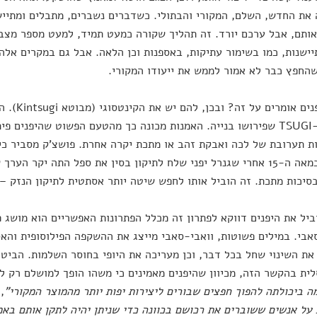
את החדש, השלם, המקורי והבתולי. כשדברים נשברים, מתבלים ומתייש
אותם, אבל ערכם יורד. זה תהליך שקורה כמעט תמיד, למעט מספר מצב
ישנות, כמו בשימור עתיקות, באספנות וכן הלאה. אבל גם במקרים אלה 
החפץ כבר לא אמור לממש את ייעודו המקורי.
זהב ומ-TSUGI שפירושו בנייה. האמנות מכונה כך מהטעם הפשוט שהיפנים
 תערובת של לכה ואבקת זהב או מתכת יקרה אחרת. פושצ'ק מסביר כי ע
נולדה במאה ה-15 אחרי שגנרל יפני שלח לתיקון בסין את ספל התה יקר 
סיכות מתכת. זה הוביל אותו לחפש שיטה יותר אסתטית לתיקון הנזק – 
יל את היפנים דווקא לפתרון זה מכלל הפתרונות האפשריים הוא מושג פ
אבי. במילים פשוטות, וואבי-סאבי מייצג את ההשקפה הפילוסופית והא
ת השינוי שחל בכל דבר, וכן מעריכה את היופי בחוסר השלמות. הביטו
ית בהקשר הזה, מכיוון שהיפנים מאמינים כי משהו הופך למושלם רק 
 ביכולתה להפוך חפצים שבורים ליצירות יפות יותר מהמוצר המקורי"
,
על אנשים ששוברים את רכושם בכוונה כדי שניתן יהיה לתקן אותם באמ