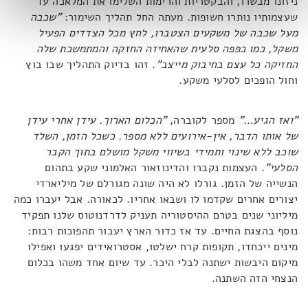
ניזונו מבשרו, והבקטריות והרימות השלימו את המלאכה עד
שעצמותיו נותרו חשופות. מעתה החל תהליך השימור:
"שכבה
מעל שכבה של משקעים הצטברו, לחץ מכל הצדדים הפעיל
משקל, כמו כפפה סלעית שהאחיזה החזקה והמתמשכת שלה
החזיקה כל עצם בחיבוק מייצב"
. זהו בדיוק התהליך שבו בוץ
וחול הופכים לסלעי משקע.
"ואז הגיע…"
מספר לקוברה,
"הכלום הארוך. עידן אחרי עידן
של אותו הדבר, אין-אירועים ללא מספר. כשכל הזמן, השלד
שוכב ללא שינוי ותמידי בשיווי משקל מושלם בתוך הקבר
הסלעי".
העצמות נקברו והדינוזאור האלמוני שקע בתהום
הנשייה של הזמן. גורלו לא היה שונה מגורלם של מיליארדי
יצורים אחרים שקדמו לו ושבאו אחריו. לכאורה. אבל יעברו כמה
מיליוני שנים בטרם ההיסטוריה תעניק לדרדנוטוס שלנו תפקיד
נוסף בהצגת החיים. עד אז כדור הארץ יעבור תהפוכות רבות:
מינים ייכחדו, תקופות קרח ישלטו, אסטרואידים יפגעו ואפילו
מיקום היבשות ישתנה לבלי היכר. עד שיום אחד משהו בכלום
הנצחי הזה השתנה.