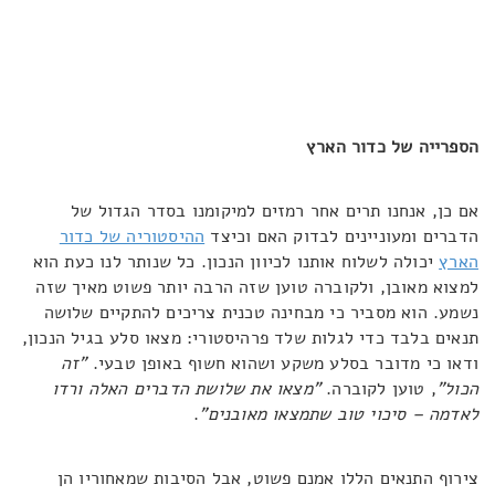
הספרייה של כדור הארץ
אם כן, אנחנו תרים אחר רמזים למיקומנו בסדר הגדול של
הדברים ומעוניינים לבדוק האם וכיצד
ההיסטוריה של כדור
הארץ
יכולה לשלוח אותנו לכיוון הנכון. כל שנותר לנו כעת הוא
למצוא מאובן, ולקוברה טוען שזה הרבה יותר פשוט מאיך שזה
נשמע. הוא מסביר כי מבחינה טכנית צריכים להתקיים שלושה
תנאים בלבד כדי לגלות שלד פרהיסטורי: מצאו סלע בגיל הנכון,
ודאו כי מדובר בסלע משקע ושהוא חשוף באופן טבעי.
"זה
הכול"
, טוען לקוברה.
"מצאו את שלושת הדברים האלה ורדו
לאדמה – סיכוי טוב שתמצאו מאובנים"
.
צירוף התנאים הללו אמנם פשוט, אבל הסיבות שמאחוריו הן