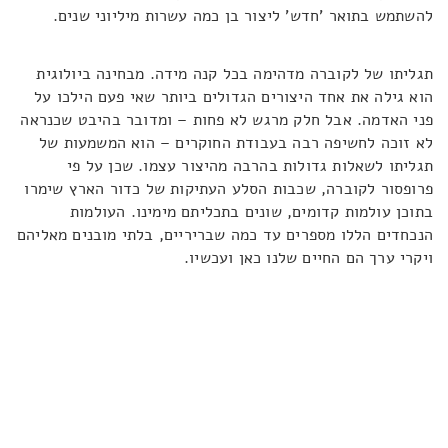
להשתמש בתואר 'חדש' ליצור בן כמה עשרות מיליוני שנים.
תגליתו של לקוברה מדהימה בכל קנה מידה. מבחינה ביולוגית
הוא גילה את אחד היצורים הגדולים ביותר שאי פעם הילכו על
פני האדמה. אבל חלק מרגש לא פחות – ומדובר בהיבט שכנראה
לא זוכה לחשיפה רבה בעבודת החוקרים – הוא המשמעות של
תגליתו לשאלות גדולות בהרבה מהיצור עצמו. שכן על פי
פרופסור לקוברה, שכבות הסלע העתיקות של כדור הארץ שימרו
בתוכן עולמות קדומים, שונים בתכליתם מימינו. העולמות
הנכחדים הללו מספרים עד כמה שבריריים, בלתי מובנים מאליהם
ויקרי ערך הם החיים שלנו כאן ועכשיו.