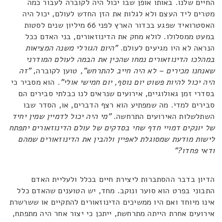
החיים שלנו. באותו אופן שבו יכול היה לקוברה לעבור כמה
מטרים ליד העצם ולא לגלות את הזן החדש לעולם, יכול היה
האסטרואיד שפגע בכדור הארץ לפני 66 מיליון שנים לסטות
במעט ממסלולו. לולא מחק את הדינוזאורים, בני האדם ככל
הנראה לא היו מגיעים לעולם.
"היום הגורלי משנה המציאות
במהלכו הדינוזאורים נמחו שהכין את הבמה לעולם המודרני
שאנחנו מכירים – לא היה חייב להתרחש"
, טוען לקוברה,
"זה
היה יכול להיות פשוט יום נוסף, יום חמישי אולי".
הוא מסביר כי
בסדרי זמן גאולוגיים, אירועים שנראים לנו כבלתי סבירים הם
סבירים למדי. מה שמפתיע הוא רצף הדברים, או, הסדר שבו
השתלשלות האירועים התרחשה.
"
מי היה יכול לדמיין שמין יחיד
של יונקים דמויי חדף שחי בסדקים של עולם הדינוזאורים יתפתח
לישות מודעת שמסוגלת לאפיין ולהבין את הדינוזאורים שמהם
ודאי פחדו?"
הדיון בדבר ההסתברות ליצירת חיים בכלל ולעליית האדם
התבוני בפרט הוא סוער ונוקב. מחד, יש הטוענים שהאדם כלל
אינו מיוחד ואם היו ממשיכים הדינוזאורים להתקיים או ששרשרת
אירועים אחרת הייתה מתרחשת, ייתכן כי יצור אחר היה מתפתח,