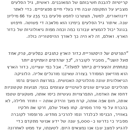
קריטיות להבנת חשיבותם של המאובנים. ראשית, גיל הסלעים
מצביע על התקופה שבה חיו בעלי חיים ספציפיים. כדי לאתר
דינוזאורים, למשל, תצטרכו לחפש סלעים בני 235 עד 66 מיליון
שנה. איתור גיל הסלעים בימינו הוא מלאכה די פשוטה. חיפוש
בגוגל יכול להמציא עבורנו כמה וכמה מפות גיאולוגיות של כדור
הארץ. ואולם, זה לא היה כך לאורך ההיסטוריה כולה.
"הפרטים של היסטוריית כדור הארץ כתובים בסלעים, פרק אחד
מעל השני"
, מסביר לקוברה, "
כך שהדפים העתיקים יותר
בתחתית והצעירים ביותר למעלה".
אבל כפי שציינו, כדור הארץ
הוא מוזיאון המסודר בצורה שאיננו מורגלים אליה. הלוגיקה
הגיאולוגית שונה מהלוגיקה האנושית. במרוצת השנים גרמו
תהליכים טבעיים שונים לשינויים עצומים בנוף: תנועות טקטוניות
דחסו את האדמה, התפרצויות געשיות כיסו אותה, משקעים שטפו
אותה, חום אפה אותה, קרח מעך והידק אותה – וחוזר חלילה, לא
בהכרח על פי סדר מסוים. קחו פאזל שלם, זרקו את חלקיו
באוויר, הכניסו לבלנדר ונסו להרכיב מחדש. פרופסור לקוברה
מסביר כי נדרשו כ-5,000 שנה של ידע אנושי מתקדם כדי
להגיע למצב שבו אנו נמצאים היום. לטענתו, עד ממש לאחרונה