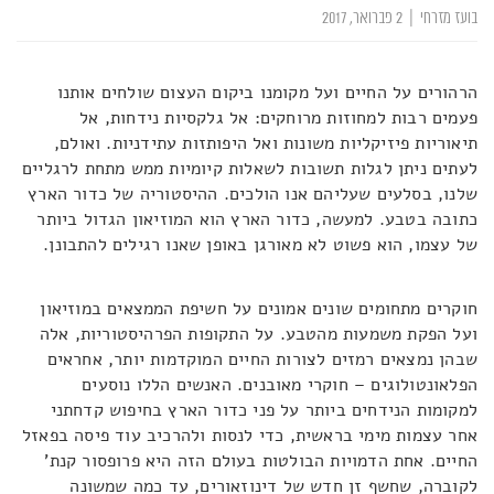
בועז מזרחי
|
2 פברואר, 2017
הרהורים על החיים ועל מקומנו ביקום העצום שולחים אותנו
פעמים רבות למחוזות מרוחקים: אל גלקסיות נידחות, אל
תיאוריות פיזיקליות משונות ואל היפותזות עתידניות. ואולם,
לעתים ניתן לגלות תשובות לשאלות קיומיות ממש מתחת לרגליים
שלנו, בסלעים שעליהם אנו הולכים. ההיסטוריה של כדור הארץ
כתובה בטבע. למעשה, כדור הארץ הוא המוזיאון הגדול ביותר
של עצמו, הוא פשוט לא מאורגן באופן שאנו רגילים להתבונן.
חוקרים מתחומים שונים אמונים על חשיפת הממצאים במוזיאון
ועל הפקת משמעות מהטבע. על התקופות הפרהיסטוריות, אלה
שבהן נמצאים רמזים לצורות החיים המוקדמות יותר, אחראים
הפלאונטולוגים – חוקרי מאובנים. האנשים הללו נוסעים
למקומות הנידחים ביותר על פני כדור הארץ בחיפוש קדחתני
אחר עצמות מימי בראשית, כדי לנסות ולהרכיב עוד פיסה בפאזל
החיים. אחת הדמויות הבולטות בעולם הזה היא פרופסור קנת'
לקוברה, שחשף זן חדש של דינוזאורים, עד כמה שמשונה