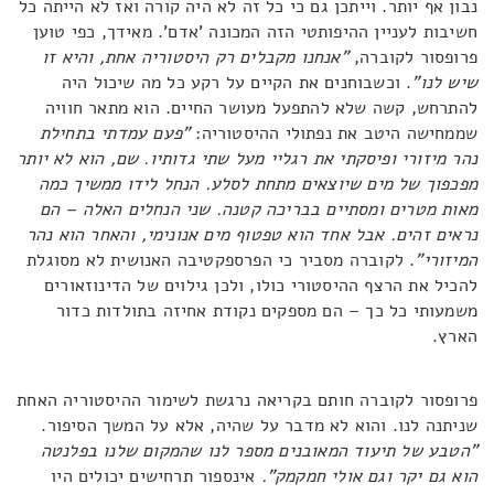
נבון אף יותר. וייתכן גם כי כל זה לא היה קורה ואז לא הייתה כל
חשיבות לעניין ההיפותטי הזה המכונה 'אדם'. מאידך, כפי טוען
פרופסור לקוברה,
"אנחנו מקבלים רק היסטוריה אחת, והיא זו
שיש לנו"
. וכשבוחנים את הקיים על רקע כל מה שיכול היה
להתרחש, קשה שלא להתפעל מעושר החיים. הוא מתאר חוויה
שממחישה היטב את נפתולי ההיסטוריה:
"פעם עמדתי בתחילת
נהר מיזורי ופיסקתי את רגליי מעל שתי גדותיו. שם, הוא לא יותר
מפכפוך של מים שיוצאים מתחת לסלע.
הנחל לידו ממשיך כמה
מאות מטרים ומסתיים בבריכה קטנה. שני הנחלים האלה – הם
נראים זהים. אבל אחד הוא טפטוף מים אנונימי, והאחר הוא נהר
המיזורי"
. לקוברה מסביר כי הפרספקטיבה האנושית לא מסוגלת
להכיל את הרצף ההיסטורי כולו, ולכן גילוים של הדינוזאורים
משמעותי כל כך – הם מספקים נקודת אחיזה בתולדות כדור
הארץ.
פרופסור לקוברה חותם בקריאה נרגשת לשימור ההיסטוריה האחת
שניתנה לנו. והוא לא מדבר על שהיה, אלא על המשך הסיפור.
"הטבע של תיעוד המאובנים מספר לנו שהמקום שלנו בפלנטה
הוא גם יקר וגם אולי חמקמק".
אינספור תרחישים יכולים היו