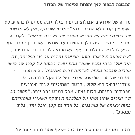
התבונה לבחור לאן יתפתח הסיפור של הכדור
סדרה של אירועים אבולוציוניים הובילה יונק מסוים לרכוש יכולת
שאף מין קודם לא התברך בה:
"במזרח אפריקה, מין לא מבטיח
של קופים פיתח את הטריק המוזר של חשיבה מודעת"
. לקוברה
מסביר כי המין הזה הלך והתפתח עד שנוצר האדם בן ימינו. הוא
הגיע לכל פינה בגלובוס ואף יצא מחוצה לו. כדברי הפרופסור,
"עם שבעה מיליארד הומו-ספיאנס נוודים על פני הפלנטה, זה
היה אולי בלתי נמנע שאחד מהם יצעד לבסוף על קברו של טיטן
מרהיב שנקבר מתחת לאדמות דרום פטגוניה".
הוא מסביר כי
הסיכוי של הומו ספיאנס אינדיבואל להיתקל בדרדנוטוס
אינדיבידואל הוא קלוש, לבטח כשמיליוני שנים ואירועים
מפרידים ביניהם, כלום נצחי. אבל במבט רחב יותר,
"
מספר רב
של יצורים שחיו ומתו על הפלנטה העתיקה השאירו מאחוריהם
כמות עצומה של מאובנים, כל אחד נס קטן, אבל יחד, בלתי
נמנעים"
.
במובן מסוים, יחס הסיכויים הזה משקף אמת רחבה יותר על