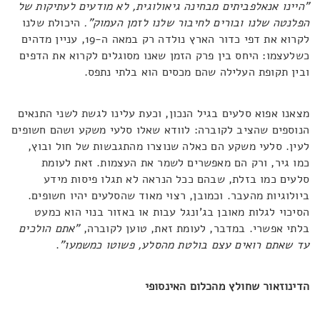
"היינו אנאלפביתים מבחינה גיאולוגית, לא מודעים לעתיקות של
הפלנטה שלנו ובורים לחיבור שלנו לזמן העמוק".
היכולת שלנו
לקרוא את דפי כדור הארץ נולדה רק במאה ה-19, עניין מדהים
כשלעצמו: היחס בין פרק הזמן שאנו מסוגלים לקרוא את הדפים
ובין תקופת העלילה שהם מכסים הוא בלתי נתפס.
מצאנו אפוא סלעים בגיל הנכון, וכעת עלינו לגשת לשני התנאים
הנוספים שהציב לקוברה: לוודא שאלו סלעי משקע ושהם חשופים
לעין. סלעי משקע הם כאלה שנוצרו מהתגבשות של חול ובוץ,
כמו גיר, ורק הם מאפשרים לשמר את העצמות. זאת לעומת
סלעים כמו בזלת, שבהם ככל הנראה לא תגלו פיסות מידע
ביולוגיות מהעבר. וכמובן, רצוי מאוד שהסלעים יהיו חשופים.
הסיכוי לגלות מאובן בג'ונגל עבות או באזור בנוי הוא כמעט
בלתי אפשרי. במדבר, לעומת זאת, טוען לקוברה,
"אתם הולכים
עד שאתם רואים עצם בולטת מהסלע, פשוטו כמשמעו"
.
הדינוזאור שחולץ מהכלום האינסופי