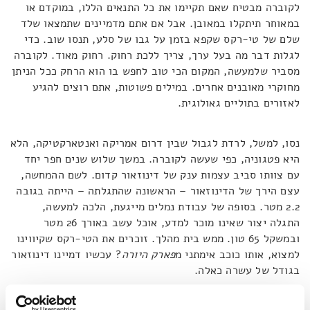
לקוברה מבטיח שאם תקיימו את כל התנאים הללו, במוקדם או
במאוחר תיתקלו במאובן. אבל אם אתם מדמיינים שתמצאו שלד
שלם של טי-רקס שקפא בזמן על גבו של סלע, תנסו שוב. כדי
לגלות דבר מה בעל ערך, צריך ללכת רחוק. רחוק מאוד. לקוברה
מסביר שלמעשה, המקום הכי טוב לחפש בו הוא הרחק ככל הניתן
מחוקרי מאובנים אחרים. במילים פשוטות, אתם רוצים להגיע
לאזורים בתוליים גאולוגית.
נסו, למשל, לרדת לגבול שבין דרום אמריקה ואנטארקטיקה, הלא
היא פטגוניה, כפי שעשה לקוברה. במשך שלוש שנים חפר יחד
עם צוותו סביב עצמות ענק של דינוזאור קדום. לשם ההמחשה,
עצם הירך של הדינוזאור – הראשונה שהתגלתה – הייתה בגובה
2.2 מטר. בסופה של עבודת נמלים מייגעת, הלכה למעשה,
התגלה יצור שאינו מוכר למדע, אוכל עשב באורך 26 מטר
ובמשקל 65 טון. ממש בית מהלך. זוכרים את הטי-רקס שקיווינו
למצוא, אותו כוכב אימתני מ
פארק היורה
? עכשיו דמיינו דינוזאור
בגודל של עשרה כאלה.