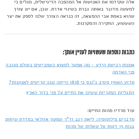
אלה שקידמו את האנושות אל המהפכה הדיגיטלית, מגלים כי
למעשה מדובר באותה גברת בשינוי אדרת. שכן, אם יש צורך
שהוא באמת אבי ההמצאה, זה כנראה הצורך שלנו לספק את יצר
השעשוע, החקירה והסקרנות.
כתבות נוספות שעשויות לעניין אותך:
אמנות רכישת הידע - מה אפשר למצוא כשמביטים בעולם מגובה
פני האדמה
מדוע האמין סטיב ג'ובס כי 1818 הייתה שנה קריטית לאנושות?
התגליות המקריות ששינו את החיים על פני כדור הארץ
עוד מרדיו מהות החיים:
מדברים פילוסופיה: ליאת רגב וד"ר שמעון אזולאי בסדרת שיחות
בנות 15 דקות על שאלות של מהות