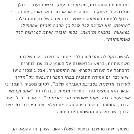
כמו תורת ההסתברות, מוזיאונים, עסקי ביטוח ועוד – כולן
תולדה של משחקים בצורה זו או אחרת. הוא מאמין, אם כן, כי
הדחף לפיתוח והמצאה מוטמע בנו בצורה של חדוות הגילוי.
"החיפוש הוא הסיבה לכך שכל כך הרבה חוויות שהתחילו
בפשטות, בהנאה ושעשוע, בסוף הובילו אותנו לפריצות דרך
משמעותיות"
.
לגישה הקלילה והכיפית כלפי פיתוח טכנולוגי יש השלכות
משמעותיות, בראש ובראשונה על האופן שבו אנו בוחרים
להסתכל על העולם ולקרוא את ההיסטוריה. אבל ג'ונסון טוען
שיש לכך גם אמירה חינוכית בבתי הספר והשפעה על
"הדרך
לעידוד חדשנות בסביבת העבודה שלנו".
לסיום מסביר ג'ונסון כי
הנאה היא אמצעי נהדר לחיזוי מגמות טכנולוגיות:
"
אתם תמצאו
את העתיד בכל מקום שאנשים הכי נהנים בו".
נראה כי בכל זאת
הדוב, הממותה והנשר הפרהיסטוריים מילאו את תפקידם בפריצת
הדרך הטכנולוגית המשמעותית ביותר.
כשמקדישים מחשבה נוספת לשאלה האם הצורך או ההנאה הם