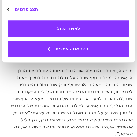
שירים מגוונים על ידי שימוש בהוראות שקודדו בעזרת סיכות
הצג פרטים
שהונחו על גליל מסתובב. ואם רציתם שהמכונה תנגן שיר אחר,
הייתם מחליפים את הגליל באחד עם קוד אחר"
. כמו בחליל, גם
באורגן האוטומטי נשמר העיקרון של קלט, עיבוד ופלט, רק
לאשר הכול
שבמקום אצבעות על נקבים עשו הממציאים שימוש במכניקה
ואוטומציה.
"המכשיר הזה היה ראשון מסוגו"
, מסביר ג'ונסון,
"שכן הוא היה ניתן לתכנות"
. הוא מדגיש כי הסיבה להמצאתו לא
בהתאמה אישית
הייתה כורח אלא ההנאה הצרופה שבמוזיקה.
מוזיקה, אם כן, התחילה את הדרך, היוותה את פריצת הדרך
הראשונה בקידוד ואף שמרה על גחלת התכנות במשך מאות
שנים. היה זה במאה ה-18 שחוליית קישור נוספת הצטרפה
לשרשרת, כאשר מכונת הנגינה מבוססת הגלילים המקודדים
שוכללה והפכה למעין אב טיפוס של רובוט. בצעצוע הראשוני
הזה הגלילים היו אמצעי לשלוט בתנועות המכניות של הרובוט.
ג'ונסון מצביע על סגירת מעגל היסטורית משעשעת:
"אחד מן
הרובוטים המפורסמים ביותר היה, ניחשתם נכון, נגן חליל
אוטומטי שעוצב על-ידי ממציא צרפתי מוכשר בשם ז'אק דה
ווקנסון".