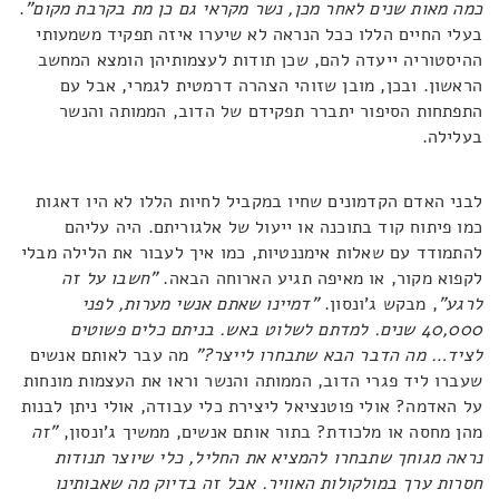
כמה מאות שנים לאחר מכן, נשר מקראי גם כן מת בקרבת מקום"
.
בעלי החיים הללו ככל הנראה לא שיערו איזה תפקיד משמעותי
ההיסטוריה ייעדה להם, שכן תודות לעצמותיהן הומצא המחשב
הראשון. ובכן, מובן שזוהי הצהרה דרמטית לגמרי, אבל עם
התפתחות הסיפור יתברר תפקידם של הדוב, הממותה והנשר
בעלילה.
לבני האדם הקדמונים שחיו במקביל לחיות הללו לא היו דאגות
כמו פיתוח קוד בתוכנה או ייעול של אלגוריתם. היה עליהם
להתמודד עם שאלות אימננטיות, כמו איך לעבור את הלילה מבלי
לקפוא מקור, או מאיפה תגיע הארוחה הבאה.
"חשבו על זה
לרגע"
, מבקש ג'ונסון.
"דמיינו שאתם אנשי מערות, לפני
40,000 שנים. למדתם לשלוט באש. בניתם כלים פשוטים
לציד… מה הדבר הבא שתבחרו לייצר?"
מה עבר לאותם אנשים
שעברו ליד פגרי הדוב, הממותה והנשר וראו את העצמות מונחות
על האדמה? אולי פוטנציאל ליצירת כלי עבודה, אולי ניתן לבנות
מהן מחסה או מלכודת? בתור אותם אנשים, ממשיך ג'ונסון,
"זה
נראה מגוחך שתבחרו להמציא את החליל, כלי שיוצר תנודות
חסרות ערך במולקולות האוויר. אבל זה בדיוק מה שאבותינו