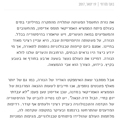
בועז מזרחי
|
19 ינואר, 2017
את נורת החשמל הפשוטה שתלויה מהתקרה במיליוני בתים
בעולם פיתח הממציא האמריקאי תומס אדיסון, מהחשובים
והמשפיעים במאה העשרים, ויש שיאמרו בהיסטוריה בכלל.
הנורה, על פשטותה והיומיומיות שבה, היא עניין רציני מאוד
בחיינו. אמנם כיום קיימות טכנולוגיות נוספות לתאורה, אך מי
יודע כיצד היו נראים הבתים, הרחובות והערים שלנו לולא
הנורה. דמיינו את העולם נעצר בשעה ארבע בחורף או בשבע
בקיץ. כידוע, הצורך הוא אבי ההמצאה.
אבל מסתבר שאת האימפקט האדיר של הנורה, כמו גם של יותר
מאלף פטנטים נוספים, אנו חייבים לשעות ההנאה המרובות של
הממציא האמריקאי בסדנה, שכן אדיסון טען פעם:
"לא עבדתי
יום בחיי. הכול היה הנאה".
יש לנו נטייה להביט על ההיסטוריה
של הקדמה והטכנולוגיה כעניין רציני ולעתים אף קודר. רדיפות
המדענים שהתרחשו ברנסנס ובעיקר בתקופה שקדמה לה,
מלחמות העולם שהולידו פיתוחים טכנולוגיים, מגיפות המוניות