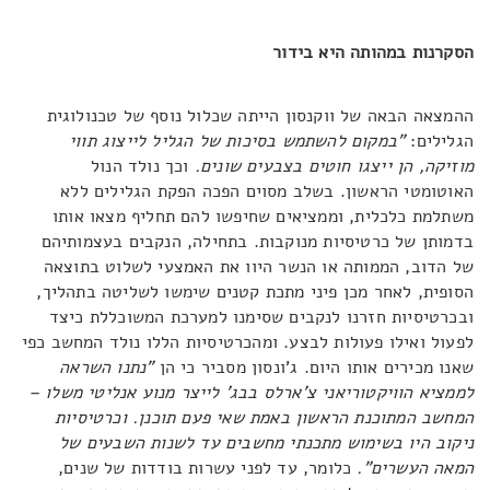
הסקרנות במהותה היא בידור
ההמצאה הבאה של ווקנסון הייתה שכלול נוסף של טכנולוגית
הגלילים:
"במקום להשתמש בסיכות של הגליל לייצוג תווי
מוזיקה, הן ייצגו חוטים בצבעים שונים.
וכך נולד הנול
האוטומטי הראשון. בשלב מסוים הפכה הפקת הגלילים ללא
משתלמת כלכלית, וממציאים שחיפשו להם תחליף מצאו אותו
בדמותן של כרטיסיות מנוקבות. בתחילה, הנקבים בעצמותיהם
של הדוב, הממותה או הנשר היוו את האמצעי לשלוט בתוצאה
הסופית, לאחר מכן פיני מתכת קטנים שימשו לשליטה בתהליך,
ובכרטיסיות חזרנו לנקבים שסימנו למערכת המשוכללת כיצד
לפעול ואילו פעולות לבצע. ומהכרטיסיות הללו נולד המחשב כפי
שאנו מכירים אותו היום. ג'ונסון מסביר כי הן
"נתנו השראה
לממציא הוויקטוריאני צ'ארלס בבג' לייצר מנוע אנליטי משלו –
המחשב המתוכנת הראשון באמת שאי פעם תוכנן. וכרטיסיות
ניקוב היו בשימוש מתכנתי מחשבים עד לשנות השבעים של
המאה העשרים".
כלומר, עד לפני עשרות בודדות של שנים,