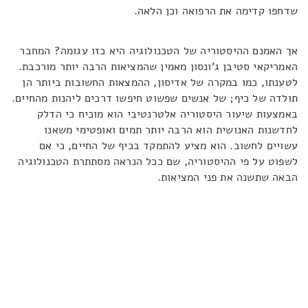
שדחפו קדימה את הרפואה וכן הלאה.
אך האמנם ההיסטוריה של הטכנולוגיה היא כזו עגומה? המחבר
האמריקאי סטיבן ג'ונסון מאמין שהמציאות הרבה יותר מורכבת.
לטענתו, כמו במקרה של אדיסון, ההמצאות החשובות ביותר הן
תולדה של כיף; של אנשים שפשוט חיפשו דרכים ליהנות מהחיים.
באמצעות שיעור היסטוריה אלטרנטיבי הוא מוכיח כי הדלק
לחדשנות האנושית הוא הרבה יותר תמים ואופטימי משאנו
עשויים לחשוב. הוא מציע להתמקד בכיף של החיים, כי אם
לשפוט על פי ההיסטוריה, שם ככל הנראה מסתתרת הטכנולוגיה
הבאה שתשנה את פני המציאות.