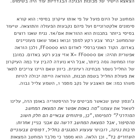
הצאצא הישיר של מכונות הנגינה הבגדדיות עוד היה בשימוש.
המחשב של היום פועל על פי אותו עיקרון בסיסי: הוא קורא
סימונים אלקטרוניים ועל פיהם נקבעות הפעולה והתוצאה. שיעור
בסיסי ביותר בתכנות הוא ההוראות אם/אז. נניח שאנו רוצים
שהמחשב יבחר צבע רקע למסך ובואו נאמר שאנו מעוניינים
באדום. הקוד האוניברסלי לאדום הוא FF0000, ולכן הוראה
אפשרית תהיה: אם X= FF0000 אזי צבע רקע באדום. כמובן
שזו המחשה גסה ביותר, אבל היא נועדה להבין עד כמה העיקרון
של החליל נשמר מבחינה רעיונית. כיוון שאם היינו צריכים לתאר
את פעולת החליל בשפת תכנות, ההוראה הייתה יכולה להיות
משהו כמו: אם האצבע על נקב מספר 1, השמע צליל גבוה.
ג'ונסון טוען שכאשר מביטים על ההיסטוריה באופן הזה, עלינו
לשאול את עצמנו
"מה באמת אפשר את המצאת המחשב
המודרני?"
לתפיסתו,
"כן, פיתוחים צבאיים הם חלק חשוב
מהסיפור, אבל המצאת המחשב דרשה גם אבני בניין אחרות:
תיבות נגינה, רובוטי צעצוע המנגנים בחליל, דפוסים צבעוניים
השזורים בד"
, וכן הלאה. הוא מספר כי מלבד המחשב המצאות