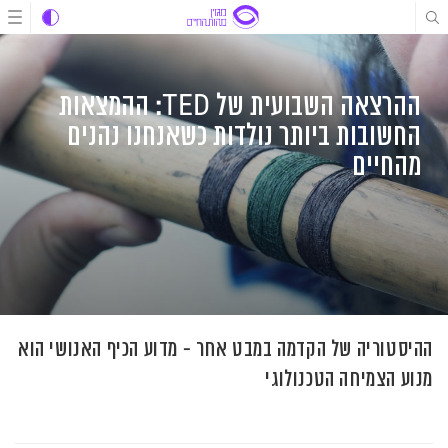
לג
לג
לג
תוכן
תוכן
ניווט
ההרצאה השבועית של TED: ההמצאות
החשובות ביותר נולדות כשאנחנו נהנים
מהחיים
ההיסטוריה של הקדמה במבט אחר - מדוע הכיף האנושי הוא
מנוע הצמיחה הטכנולוגי