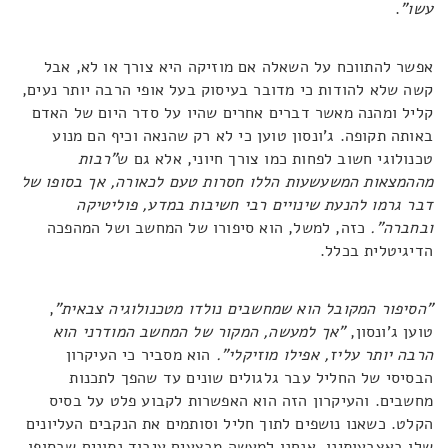
עשו"
.
אפשר להתווכח על השאלה אם מוזיקה היא צורך או לא, אבל
קשה שלא להודות כי מדובר בעיסוק בעל אופי הרבה יותר נעים,
קליל ומהנה מאשר דברים אחרים שהיו על סדר היום של האדם
באותה תקופה. ג'ונסון טוען כי לא רק שהנאה וכיף הם מנוע
טכנולוגי חשוב לפחות כמו צורך חיוני, אלא גם ש
"רבות
מההמצאות המשעשעות הללו חסרות טעם לכאורה, אך בסופו של
דבר גרמו להנעת שינויים רבי חשיבות במדע, פוליטיקה
ובחברה".
כזה, למשל, הוא סיפורו של המחשב ושל המהפכה
הדיגיטלית בכלל.
"הסיפור המקובל הוא שמחשבים נולדו מטכנולוגיה צבאית"
,
טוען ג'ונסון,
"אך למעשה, המקור של המחשב המודרני הוא
הרבה יותר עליז, אפילו מוזיקלי".
הוא מסביר כי העיקרון
הבסיסי של החליל עבר גלגולים שונים עד שהפך לתכנות
מחשבים. והעיקרון הזה הוא האפשרות לקבוע פלט על בסיס
הקלט. כשאנו נושפים לתוך חליל וסותמים את הנקבים העליונים
שלו באצבעותינו, אנחנו למעשה מבצעים עיבוד נתונים שבסופו