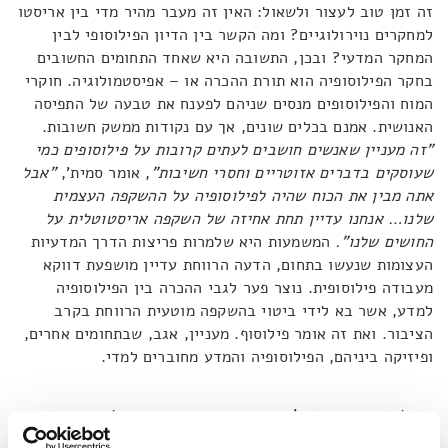
זה זמן טוב לעצור ולשאול: האין זה מעבר מהיר מדי בין אריסטו
למחקרים נוירולוגיים? ומה הקשר בין הדיון הפילוסופי לבין
המחקר המדעי? ובכן, התשובה היא שאחד התחומים החשובים
בחקר הפילוסופיה הוא תורת ההכרה או – אפיסטמולוגיה. חוקרי
המוח והפילוסופים מנסים שניהם לפענח את טבעה של התפיסה
האנושית. אמנם בכלים שונים, אך עם נקודות ממשק חשובות.
"זה מעניין שאנשים חושבים לעתים קרובות על פילוסופים כמי
שעוסקים בדברים אזוטריים וחסרי חשיבות"
, אומר סמית',
"אבל
אתה מבין את הכוח שהיה לפילוסופיה על ההשקפה העצמית
שלנו… אנחנו עדיין תחת אחיזה של השקפה אריסטוטלית על
החושים שלנו".
המשמעות היא שלמרות פריצות הדרך המדעיות
העצומות שנעשו בתחום, הדעה הרווחת עדיין מושפעת דווקא
מעבודה פילוסופית. נוצר פער לגבי ההכרה בין הפילוסופיה
למדע, אשר בא לידי ביטוי בהשקפה מוטעית הרווחת בקרב
הציבור. ואת זה אומר פילוסוף. מעניין, אגב, שבתחומים אחרים,
ופיזיקה ביניהם, הפילוסופיה והמדע מחוברים למדי.
במילים אחרות, סמית' טוען שכאשר אנחנו באים לחדש משהו
לגבי ההכרה, עלינו לוודא שהמידע הבסיסי שעליו אנחנו נשענים