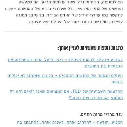
הפילוסופיה, הנוירולוגיה ושאר עולמות הידע, הם למעשה
החושים של המין האנושי. ככל שערוצי הידע של האנושות ייטיבו
לתקשר כמו ערוצי הידע של האדם הבודד, כך נקבל תמונה
עשירה, מפורטת ונכונה יותר של העולם ושל עצמנו.
כתבות נוספות שעשויות לעניין אותך:
לשמוע צבעים ולראות טעמים – כיצד פועל המוח כשמתמוססים
הגבולות בין החושים
העולם הנסתר של החושים הנוספים – כל מה שאנחנו לא יכולים
לתפוס
ההרצאה השבועית של TED: אם המציאות שאנו רואים היא רק
תעתוע, אז מה יש שם באמת?
עוד מרדיו מהות החיים:
המניע: תודעה - להרחיב אותה, לשנות אותה, להתבונן בה