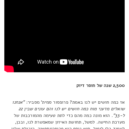
2,500 שנה של חוסר דיוק
אז כמה חושים יש לנו באמת? פרופסור סמית' מסביר:
"אנחנו
שואלים מדעני מוח כמה חושים יש לנו והם עונים שבין 22
ל-33".
הוא מונה כמה מהם כדי לתת טעימה מהמורכבות של
מערכת החישה. למשל, תחושת האיזון שמאפשרת לנו, ובכן,
לעמוד בלי ליפול. חוש נוסף הוא פרופריוספציה, היכולת שלנו