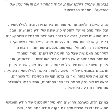
בבעיות שתמיד ריתקו אותה, עליה להתחיל עם תיאור נכון של
התופעה"
, מסביר הפרופסור
.
נכון, קיימת חלוקת תחומי אחריות בין הנוירולוגיה לפילוסופיה,
וכל אחד מהם מיועד להוסיף סוג שונה של ידע לאנושות. אבל
כמו החושים שלנו, כנראה מדובר בערוצים מקבילים שמתקשרים
ביניהם, או לפחות אמורים לעשות זאת. הפילוסופים שעוסקים
בשאלות הגדולות על המציאות מספקים את חומרי הבערה
לסקרנות האנושית שכל כך חיונית למדענים. מאז ומתמיד
התוותה הפילוסופיה את הכיוון עבור האנושות – ולראייה, אנו
עדיין חושבים במונחים של אריסטו. יחד עם זאת, אנחנו עדיין
חושבים במונחים של אריסטו, כלומר, הקשר לפילוסופיה העתיקה
מייצג את חשיבותה, אך בו בזמן קפיאה מסוימת על השמרים.
נראה שנוצר נתק מסוים בין שני התחומים, אשר הביא ל'אשליה
אופטית' בתודעה האנושית.
במובן הזה, מערכת החושים היא מיקרוקוסמוס של הידע האנושי.
מה שנכון לגבי הפרט תקף גם בקנה מידה רחב יותר, שבו