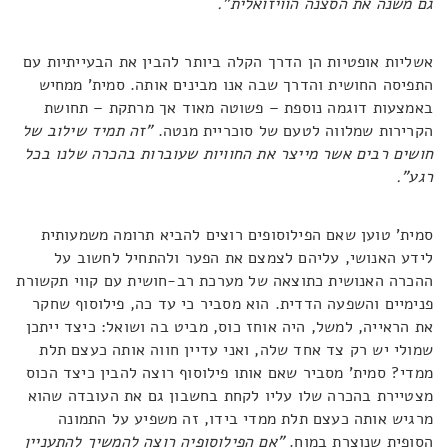
גם משנה את הסצנה הוויזואלית".
אשליות אופטיות הן הדרך הקלה ביותר להבין את הבעייתיות עם
התפיסה החושית והדרך שבה אנו מבינים אותה. סמית' ממחיש
באמצעות דוגמה נוספת – פשוטה מאוד אך מרתקת – תחושת
הקרירות שמלווה לטעם של סוכריית מנטה.
"זה תמיד שילוב של
חושים רבים אשר מייצר את החוויות שעוברות בהכרה שלנו בכל
רגע".
סמית' טוען שאם הפילוסופים רוצים להביא תרומה משמעותית
לידע האנושי, עליהם לצמצם את הפער ולהתחיל לחשוב על
ההכרה האנושית כתוצאה של מערכת רב-חושית עם קווי תקשורת
פנימיים והשפעה הדדית. הוא מסביר כי עד כה, פילוסוף שחקר
את הראייה, למשל, היה אוחז כוס, מביט בה ושואל: כיצד ייתכן
שמולי יש רק צד אחד שלה, ואני עדיין חווה אותה כעצם תלת
ממדי? סמית' מסביר שאם אותו פילוסוף רוצה להבין כיצד הכוס
מצטיירת בהכרה שלו עליו לקחת בחשבון גם את העובדה שהוא
מרגיש אותה כעצם תלת ממדי בידו, זה משפיע על התמונה
הסופית שנוצרת במוח.
"אם הפילוסופיה רוצה להמשיך להתעניין