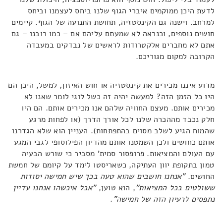
לדעת היכן ממוקמים איברי הגוף שלנו ביחס לעצמנו וביחס
למרחב. וישנה גם הקינסטזיה, תחושת התנועה של הגוף. קיימים
חושים נוספים, וכנראה לא שמעתם עליהם אם – כמו רובנו – גם
אתם לא מחברים אלקטרודות לראשים של נבדקים במעבדה
הקרובה למקום מגוריכם.
מדוע איננו מכירים את קינסטזיה או חוש האיזון, למשל, היכן הם
היו כל הזמן הזה? למעשה יהיה זה כשל לוגי לומר שאנו לא
מכירים אותם. מעצם החוויה שלהם אנו מכירים אותם. הם היו
חלק נכבד מההכרה שלנו לכל אורך הדרך (או לפחות מרגע
שהמוח הגיע לשלב מסוים בהתפתחות). העניין הוא שלא הגדרנו
אותם כחושים ולכן השמטנו אותם מהדיון הפילוסופי לגבי המגע
עם העולם והמציאות. פרופסור סמית' מסביר כי שורש הבעיה
טמון בתקופת יוון העתיקה, כשאריסטו לימד על קיומם של חמשת
החושים.
"אנחנו חושבים שהוא טעה בכך שיש חמישה יסודות
ששולטים בכל המציאות"
, הוא טוען,
"אבל איכשהו אנחנו עדיין
נתפסים לרעיון הזה של חמישה"
.