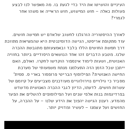
העיניים והושיטו את היד כדי לגעת בו. מה מאפשר לנו לבצע
פעולות כאלה – חוש המישוש, חוש הראייה או משהו אחר
לגמרי?
לאורך ההיסטוריה הורגלנו לחשוב שלאדם יש חמישה חושים.
עוד מתקופת אריסטו, הגישה הדומיננטית היא שהמציאות מתווכת
דרך חמשת החושים הללו בלבד ובאמצעותם מתגבשת ההכרה
שלנו. מטבע הדברים זהו אחד הנושאים היסודיים ביותר בחוויה
האנושית, ושעות לימוד אינספור הוקדשו לחקרו. ואולם, האם
ייתכן שכל הזמן הזה התעלמנו מנתח משמעותי של מערכת
החישה האנושית? הפילוסוף הבריטי פרופסור בארי ס. סמית'
מסביר כי גילויים נוירולוגיים מעודכנים מצביעים על קיומם של
עשרות חושים. לדעתו, הדיון לגבי ההכרה האנושית מדשדש
בפרדיגמות בנות אלפי שנים ועל הפילוסופים להשלים את הפער
מהמדע. רענון הגישה יהפוך את הידע שלנו – על ההכרה, על
החושים ועל עצמנו – לעשיר ומדויק יותר.