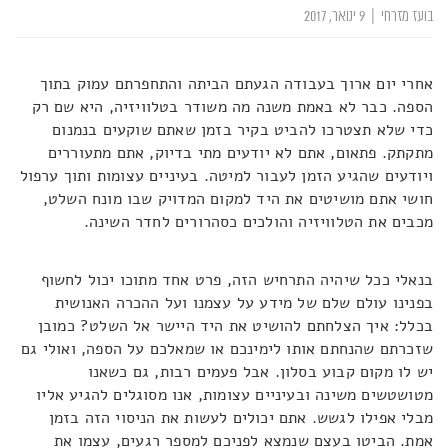
בועז מזרחי
|
9 ינואר, 2017
אחרי יום ארוך בעבודה הגעתם הביתה והתחפרתם עמוק בתוך
הספה. כבר לא באמת משנה מה משודר בטלוויזיה, היא שם רק
כדי שלא תצטרכו להביט בקיר בזמן שאתם שוקעים בנמנום
מתקתק. פתאום, אתם לא יודעים מתי בדיוק, אתם מתעוררים
ויודעים שהגיע הזמן לעבור למיטה. בעיניים עצומות ותוך ערפול
חושי אתם מושיטים את היד למקום המדויק שבו מונח השלט,
מכבים את הטלוויזיה והולכים כסהרורים לחדר השינה.
בנאלי ככל שיהיה התרחיש הזה, פרט אחד מתוכו יכול לחשוף
בפנינו עולם שלם של מידע על עצמנו ועל ההכרה האנושית
בכלל: איך הצלחתם להושיט את היד היישר אל השלט? כמובן
שזכרתם שהנחתם אותו לימינכם או שמאלכם על הספה, ואולי גם
יש לו מקום קבוע בסלון. אבל פעמים רבות, גם כשאנו
מטושטשים משינה ובעיניים עצומות, אנו מסוגלים להגיע אליו
מבלי אפילו לגשש. אתם יכולים לעשות את הניסוי הזה בזמן
אמת. הביטו בעצם שנמצא לפניכם למספר רגעים, עצמו את