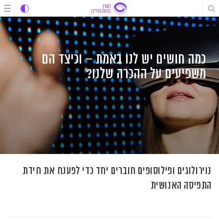
לג
לג
לג
תוכן
תוכן
ניווט
כמה חושים יש לנו באמת – וכיצד הם
משפיעים על ההכרה שלנו?
נוירולוגים ופילוסופים חוברים יחד כדי לפענח את חידת
התפיסה האנושית