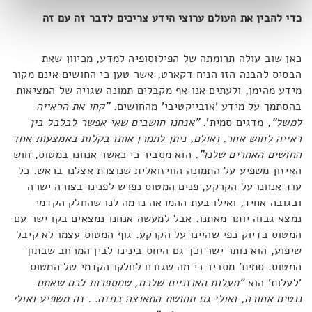
כדי להבין את העולם ערוצי הידע צריכים לדבר זה עם זה
כאן שוב עולה תרומתה של הפילוסופיה למדע, מכיוון שאת
הבסיס להבנה הזו הניח דקארט, אשר טען כי החושים אינם מקור
מידע מהימן, ולעתים אנו אף מקבלים תמונה שגויה של המציאות
בהסתמך על מידע 'אובייקטיבי' מהחושים.
"קחו את הראייה
למשל"
, מדגים סמית'.
"אנחנו חושבים שאי אפשר לבלבל בין
ראייה לחוש אחר. ואולם, ניתן לתמרן אותו בקלות באמצעות אחד
החושים האחרים שלנו".
הוא מסביר כי כאשר אנחנו במטוס, חוש
האיזון משפיע על התמונה הוויזואלית שנוצרת אצלנו בראש. כל
עוד אנחנו על הקרקע, פנים המטוס נפרש לפנינו בצורה ישרה
ובגובה אחיד, ואילו בעת ההמראה נדמה לנו שהחלק הקדמי
נמצא גבוה יותר מאתנו. אבל למעשה אנחנו נמצאים בקו ישר עם
המטוס בדיוק כפי שהיינו על הקרקע. גוף המטוס עצמו לא קיבל
שיפוע, הוא נותר ישר וכך גם היחס בינינו לבין המרחב שבתוך
המטוס. סמית' מסביר כי מה שגורם לחלקו הקדמי של המטוס
'לעלות' הוא
"תעלות האוזניים שלכם, שמספרות לכם שאתם
נוטים אחורה, ואולי גם תחושת התאוצה בחזה… זה משפיע ואולי