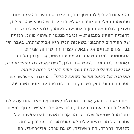
זה לא סוד שכיף להתאמן יחד, ובינינו, גם העובדה שקבוצות
מתואמות מצליחות יותר היא לא בדיוק חדשה מרעישה. ואולם,
מעניין לגלות את המקור לתופעה. כלומר, מדוע יש לנו נטייה
להצליח דווקא בקבוצות – וכיצד מנגנון השיתוף פועל. הזווית
של החוקרים להתבונן בשאלות הללו היא אבולוציונית. בעבר היו
בני האדם תלויים אלה באלה לצורך ההישרדות הפיזית
היומיומית. למרות שהיום זה פחות דרמטי, אנו עדיין תלויים
באחרים לרווחתנו ולשגשוגנו. ולכן,
"כשדואגים לנו ותומכים בנו,
אולי אנו מסוגלים להיות מעט פחות זהירים ביחס לאותות
האזהרה של הכאב מאשר כשאנו לבדנו".
המנגנון שמאפשר את
הסרת החומות הוא, כאמור, חיבור לתודעה קבוצתית משותפת.
רמת תיאום גבוהה, אם כן, מסוגלת לשנות את מצב התודעה שלנו
מ'אני' בודד ל'אנחנו' מאוחד, וכתוצאה מכך לאפשר לגוף למצות
יותר מהפוטנציאל שלו. אך החוקרים משערים שהשפעתם של
אחרים על הביצועים שלנו לא מסתכמת רק בסנכרון גבוה.
לתנועה בחברה, הם משערים, יש גם אפקט פריפריאלי. הם