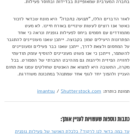
בחברה המערבית שמאופיינת בבדידות ובחוסר פעילות.
לאור הדברים הללו,
"תנועה בחברה"
היא מונח שכדאי לזכור
כאשר אנו רוצים לעשות שינויים באורח חיינו. לא מעט
מתמודדים עם חסמים ביחס לפעילות גופנית ונראה כי אחד
הפתרונות היעילים טמון בקבוצה. ייתכן שאנו מעוניינים להתגבר
על המחסום ולצאת לדרך, ייתכן שאנו כבר פעילים ומעוניינים
להשתפר, וייתכן כי אנו פשוט מעוניינים להוסיף עומק תודעתי
לחוויה הפיזית וליהנות גם מההיבט החברתי של הספורט. בכל
מקרה, התשובה היא למצוא את האנשים שחולקים עמנו את תחום
העניין ולהפוך יחד לגוף אחד שמתנהל במתכונת משודרגת.
תמונת כותרת:
Shutterstock.com
/
imantsu
כתבות נוספות שעשויות לעניין אותך:
עד כמה כדאי לנו לרקוד? כלכלת האושר של פעילות גופנית