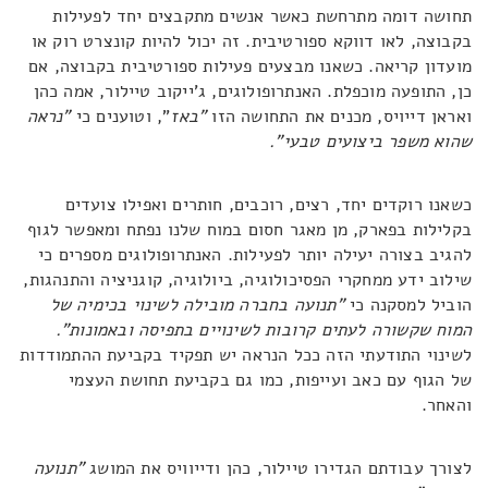
תחושה דומה מתרחשת כאשר אנשים מתקבצים יחד לפעילות
בקבוצה, לאו דווקא ספורטיבית. זה יכול להיות קונצרט רוק או
מועדון קריאה. כשאנו מבצעים פעילות ספורטיבית בקבוצה, אם
כן, התופעה מוכפלת. האנתרופולוגים, ג'ייקוב טיילור, אמה כהן
ואראן דייויס, מכנים את התחושה הזו
"באז
", וטוענים כי
"נראה
שהוא משפר ביצועים טבעי".
כשאנו רוקדים יחד, רצים, רוכבים, חותרים ואפילו צועדים
בקלילות בפארק, מן מאגר חסום במוח שלנו נפתח ומאפשר לגוף
להגיב בצורה יעילה יותר לפעילות. האנתרופולוגים מספרים כי
שילוב ידע ממחקרי הפסיכולוגיה, ביולוגיה, קוגניציה והתנהגות,
הוביל למסקנה כי
"תנועה בחברה מובילה לשינוי בכימיה של
המוח שקשורה לעתים קרובות לשינויים בתפיסה ובאמונות".
לשינוי התודעתי הזה ככל הנראה יש תפקיד בקביעת ההתמודדות
של הגוף עם כאב ועייפות, כמו גם בקביעת תחושת העצמי
והאחר.
לצורך עבודתם הגדירו טיילור, כהן ודייוויס את המושג
"תנועה