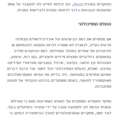
החוקרים במגזין
Aeon
, והן יכולות לסייע לנו להתגבר על אחת
המשוכות הגבוהות בדרך לרווחה נפשית ולבריאות גופנית.
הנעלם הפסיכולוגי
אם מנתחים את רמת הביצועים של אינדיבידואלים מבחינה
מדעית נקייה, לכאורה לא אמורה להיות השפעה לנוכחותם או
להיעדרם של אחרים במהלך הפעילות. רמת ההישגים תלויה
במשתנים ביולוגיים ותנאים פיזיים חיצוניים, כמו רוח, שיפוע,
התנגדות וכן הלאה. בקיצור, תרגיל במכניקה משיעורי הפיזיקה
בתיכון. ואולם, הנעלם הפסיכולוגי יכול לספר עוד הרבה דברים
שאינם מופיעים במשוואה. וזה בדיוק מה שניסו האנתרופולוגים
מאוקספורד לחשוף, כשהם מתמקדים בהיבט החברתי של תנועה
מסונכרנת.
מחקר הספורט המתקדם של השנים האחרונות מצא כי פעילות
גופנית גורמת לנו לתחושה טובה על ידי שחרור כימיקלים בגוף.
לצד זאת, מחקרים אנתרופולוגיים לאורך ההיסטוריה הסיקו כי