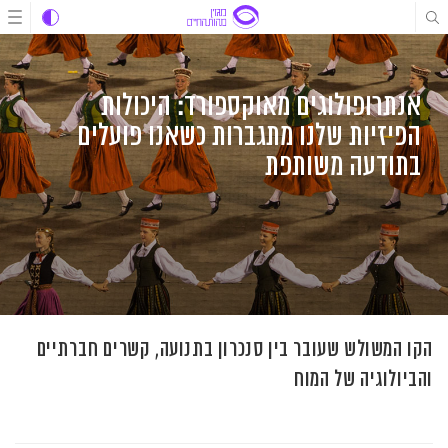
לג
לג
לג
תוכן
תוכן
ניווט
אנתרופולוגים מאוקספורד: היכולות
הפיזיות שלנו מתגברות כשאנו פועלים
בתודעה משותפת
הקו המשולש שעובר בין סנכרון בתנועה, קשרים חברתיים
והביולוגיה של המוח