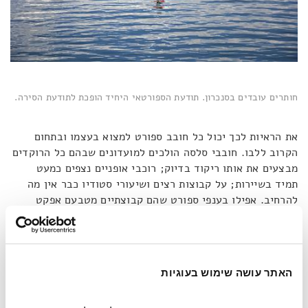
חותרים עובדים בסנכרון. תודעת הספורטאי היחיד הופכת לתודעת הסירה.
את הראיות לכך יכול כל חובב ספורט למצוא בעצמו ובתחום
הקרוב ללבו. חובבי סלסה הולכים למועדונים שבהם כל הרוקדים
מבצעים את אותו ריקוד בדיוק; רוכבי אופניים נצפים כמעט
תמיד בשיירות; על קבוצות רצים ושיעורי סטודיו כבר אין מה
להרחיב. אפילו בענפי ספורט שהם קבוצתיים מטבעם אפקט
הסנכרון ניכר בבירור. אחת הסיבות שסר אלכס פרגוסון נחשב
לגאון כדורגל הייתה היכולת שלו להוביל את קבוצתו מנצ'סטר
יונייטד לאליפויות שנה אחרי שנה, למרות שהורכבה מהרבה
אינדיבידואלים 'אפורים' במהותם, שלפחות מבחינת סגנון המשחק
האתר עושה שימוש בעוגיות
עולם הכדורגל ראה בהם סוסי עבודה ולא כוכבים זוהרים.