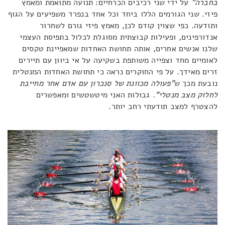
בחברה"
על ידי שני רכיבים הכרחיים: תנועה מתואמת ומאמץ
פיזי. שני הגורמים הללו ביחד וכל אחד בנפרד משפיעים על הגוף
ותודעה. כפי שצוין קודם לכן, מאמץ פיזי גורם לשחרור
אנדורפינים, ופעילות קבוצתית מסוגלת לכלול בתפיסת העצמי
שלנו אנשים אחרים, אותה תחושת האחדות שמאפיינת טקסים
לאומיים מחד וצפייה משותפת בשקיעה על אי ביוון עם תיירים
זרים מאידך. על פי החוקרים נראה כי תחושת האחדות המנטלית
נובעת מכך ש
"פעולה מכוונת של סנכרון עם אדם אחר מחייבת
לחלוק מצב מנטלי".
גבולות האני מיטשטשים ומאפשרים
להצטרף למצב תודעתי רחב יותר.