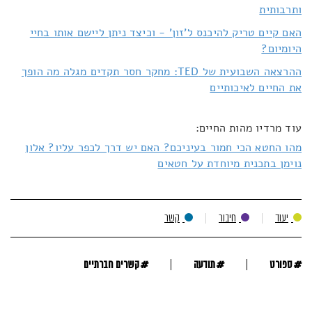
ותרבותית
האם קיים טריק להיכנס ל'זון' - וכיצד ניתן ליישם אותו בחיי
היומיום?
ההרצאה השבועית של TED: מחקר חסר תקדים מגלה מה הופך
את החיים לאיכותיים
עוד מרדיו מהות החיים:
מהו החטא הכי חמור בעיניכם? האם יש דרך לכפר עליו? אלון
נוימן בתכנית מיוחדת על חטאים
יעוד
חיבור
קשר
#
#
#
ספורט
תודעה
קשרים חברתיים