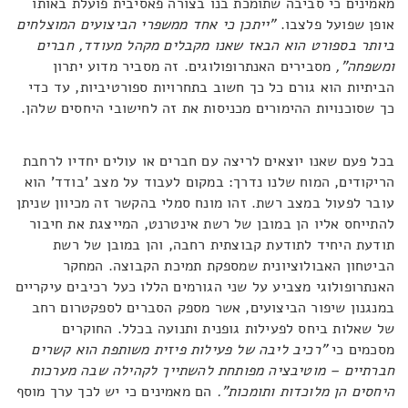
מאמינים כי סביבה שתומכת בנו בצורה פאסיבית פועלת באותו
אופן שפועל פלצבו.
"ייתכן כי אחד ממשפרי הביצועים המוצלחים
ביותר בספורט הוא הבאז שאנו מקבלים מקהל מעודד, חברים
ומשפחה",
מסבירים האנתרופולוגים. זה מסביר מדוע יתרון
הביתיות הוא גורם כל כך חשוב בתחרויות ספורטיביות, עד כדי
כך שסוכנויות ההימורים מכניסות את זה לחישובי היחסים שלהן.
בכל פעם שאנו יוצאים לריצה עם חברים או עולים יחדיו לרחבת
הריקודים, המוח שלנו נדרך: במקום לעבוד על מצב 'בודד' הוא
עובר לפעול במצב רשת. זהו מונח סמלי בהקשר זה מכיוון שניתן
להתייחס אליו הן במובן של רשת אינטרנט, המייצגת את חיבור
תודעת היחיד לתודעת קבוצתית רחבה, והן במובן של רשת
הביטחון האבולוציונית שמספקת תמיכת הקבוצה. המחקר
האנתרופולוגי מצביע על שני הגורמים הללו כעל רכיבים עיקריים
במנגנון שיפור הביצועים, אשר מספק הסברים לספקטרום רחב
של שאלות ביחס לפעילות גופנית ותנועה בכלל. החוקרים
מסכמים כי
"רכיב ליבה של פעילות פיזית משותפת הוא קשרים
חברתיים – מוטיבציה מפותחת להשתייך לקהילה שבה מערכות
היחסים הן מלוכדות ותומכות".
הם מאמינים כי יש לכך ערך מוסף