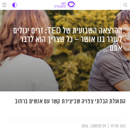
לג
לג
לג
תוכן
תוכן
ניווט
ההרצאה השבועית של TED: זרים יכולים
לעורר בנו אושר – כל שצריך הוא לדבר
אתם
התועלת הבלתי צפויה שביצירת קשר עם אנשים ברחוב
בועז מזרחי
|
29 ספטמבר, 2016