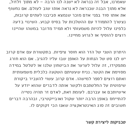
שאמרנו, אבל זה כנראה לא ישנה לנו הרבה – לא מתוך זלזול,
אלא מתוך הבנה שכנראה לא נראה אותו שוב לעולם. אם נחשוף
את אותו סוד בפני אדם מוכר שנמצא סביבנו לעתים קרובות,
נצטרך להתמודד עם ההשלכות על בסיס קבוע. השינוי בדעה
כלפינו עלול להיות משמעותי ולא תמיד מדובר במשהו שהיינו
רוצים להוסיף או לגרוע מחיינו.
היתרון השני של הזר הוא חוסר ציפיות. בתקשורת עם אדם קרוב
יש לנו סט של הנחות על האופן שבו עליו להגיב. אם הוא חורג
מתפקידו, זה עלול לערער את הביטחון שלנו או לטלטל במידה
מסוימת את הקשר. נניח שעשיתם השקעה כלכלית משמעותית
ואתם רוצים לספר למישהו. אדם קרוב עשוי להעביר ביקורת
שיפוטית על החלטתכם ולקשר אותה לדברים שהוא יודע על
אישיותכם או עברכם. לעומת זאת, לאדם זר תהיה נטייה
להתייחס באופן הרבה יותר שקול ואובייקטיבי, ובהרבה דברים
חשובים זה סוג האינטראקציה שאנו הכי זקוקים לו.
טכניקות ליצירת קשר