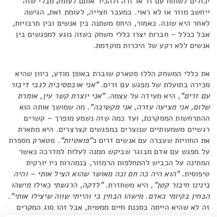
יכולים לשוחח עם זר או זרה ולהכיר אותם לעומק מבלי שזה
ייחשב מוזר או לא ראוי. במעבר חצייה, לעומת זאת, הגישה
לאחר היא שונה. כאמור, היחס משתנה בין אנשים ובין תרבויות,
אבל ככלל – חברות יצרו כללי משחק כשזה נוגע למפגשים בין
אנשים ללא רקע של היכרות מוקדמת.
את כללי המשחק הללו סטארק שוברת באופן מודע, כיוון שהיא
מכירה בתועלת של מפגש עם זרים.
"אני אובססיבית לגבי דיבור
עם זרים"
, היא מעידה על עצמה.
"אני יוצרת קשר עין, אומרת
שלום, אני מציעה עזרה, אני מקשיבה"
. מה שמושך אותה הוא
ההתרחשות המסקרנת, ועד כמה שזה נשמע מופרך – קשרים
רגשיים משמעותיים שנוצרים במפגשים קצרצרים. היא מתארת
את החוויות שעברה עם אנשים זרים כ
"פואטיות".
סטארק מספרת
על מפגש עם אדם מבוגר שביקש ממנה לעלות למדרכה כאשר
המתינה על הכביש להתחלפות הרמזור, בנמהרות ניו יורקית
טיפוסית.
"הוא היה כה חם וכה מאושר שהוא הציל אותי – והיה
בינינו חיבור קטן",
היא משחזרת.
"לדקה, הרגשתי כאילו מישהו
הבחין בקיומי כאדם. מישהו הבחין בי והייתי שווה שיצילו אותי".
זה לא שהיא הייתה בסכנת חיים ממשית, אבל זהו סוג המקרים