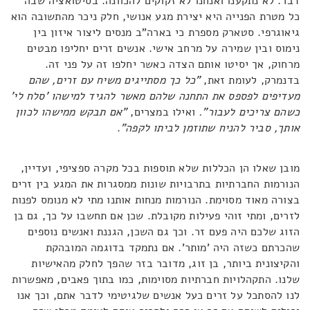
דבר. לא נתקענו ואנחנו לא זקוקים להכוונה. בסיטואציה שבה
כל מטרת הפנייה היא יצירת מגע אנושי, חלק ניכר מהתשובה הוא
גיאוגרפי. סטארק מספרת כי בארה"ב מנסים ליצור איזון בין
נימוס ובין שמירה על מרחב אישי. אנשים זרים יחליפו מבטים
מרחוק, אך יסיטו אותם הצדה כאשר יחלפו זה על פני זה.
בדנמרק, לעומת זאת,
"כל כך מסתייגים משיח עם זרים, שהם
מעדיפים לפספס את התחנה שלהם מאשר להגיד למישהו 'סלח לי'
כשהם צריכים לעבור".
ואילו במצרים,
"אם תבקש ממישהו לכוון
אותך, סביר להניח שתוזמן לביתו לקפה"
.
מובן שאלו הן הכללות שלא תוספות בכל מקרה ספציפי, ועדיין,
הנורמות החברתיות בתרבויות שונות ממסגרות את המגע בין זרים
בצורה מאוד מסוימת. הנורמות מנחות אותנו מתי לא מנומס לפנות
לזרים, ומתי זוהי פעילות מקובלת. שכן אם תחשבו על כך, גם בן
הזוג שלכם היה פעם זר. וכך גם השכן, הגננת ואנשים נוספים
שהכרתם כשזה היה 'מותר'. אם נתמקד בדוגמה המובהקת
והקיצונית ביותר, בן זוג, מדובר בזר שהפך לחלק מהאישיות
שלנו. התקהלויות חברתיות מסוימות, כמו בתוך פאבים, מאפשרות
לנו להסתכל על זרים כעל אנשים שלגיטימי לדבר אתם, וכך אנו