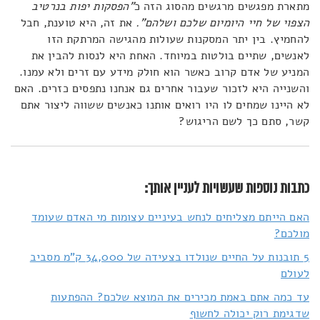
מתארת מפגשים מרגשים מהסוג הזה כ
"הפסקות יפות בנרטיב
הצפוי של חיי היומיום שלכם ושלהם".
את זה, היא טוענת, חבל
להחמיץ. בין יתר המסקנות שעולות מהגישה המרתקת הזו
לאנשים, שתיים בולטות במיוחד. האחת היא לנסות להבין את
המניע של אדם קרוב כאשר הוא חולק מידע עם זרים ולא עמנו.
והשנייה היא לזכור שעבור אחרים גם אנחנו נתפסים כזרים. האם
לא היינו שמחים לו היו רואים אותנו כאנשים ששווה ליצור אתם
קשר, סתם כך לשם הריגוש?
כתבות נוספות שעשויות לעניין אותך:
האם הייתם מצליחים לנחש בעיניים עצומות מי האדם שעומד
מולכם?
5 תובנות על החיים שנולדו בצעידה של 34,000 ק"מ מסביב
לעולם
עד כמה אתם באמת מכירים את המוצא שלכם? ההפתעות
שדגימת רוק יכולה לחשוף