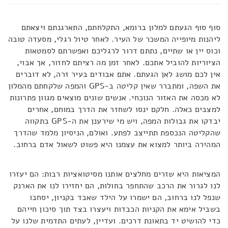
סוף סוף הגעתם למלון ברומא, התקלחתם, התארגנתם ויצאתם
ליהנות מיופייה המשכר של העיר. לאחר טיול רגלי, מסעדה טובה
וכוס יין או שתיים, נתתם דרור לרגליכם ואפשרתם לסמטאות
הציוריות להוביל אתכם. לאחר זמן מה רציתם לחזור, אך אבוי,
אין לכם מושג לאן הגעתם. אתם אבודים בעיר זרה, לא דוברים
את השפה, ומתברר שאין קליטה ב-GPS והמפה שלקחתם מהמלון
לא מכסה את האזור הנוכחי. אנשים שונים מוצאים מגוון פתרונות
למצבים כאלה. חלקם ינסו לשחזר את הדרך במוחם, אחרים
יבדקו את גבולות המפה, ויש מי שירענן את ה-GPS בתקווה
שהקליטה הנכספת תתייצב לפתע. ואולם, הניסיון מלמד שהדרך
המהירה ביותר למצוא את עצמנו היא פשוט לשאול אדם ברחוב.
המציאות היא שזרים מחלצים אותנו מסיטואציות רבות: הם יעזרו
לנו לגרור את הרכב שהתחפר בחולות, הם יחזירו לנו את הארנק
שנפל לנו ברחוב, הם ישמרו על הילד שאבד בקניון, יסחבו
בשביל אימא את הקניות הכבדות ויעצרו בצד תוך סיכון חייהם
כדי להושיט יד בתאונת דרכים. ועדיין, לעתים התדמית שלנו על