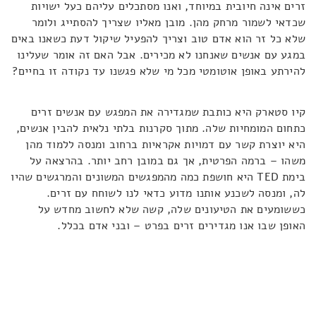
זרים אינה חיובית במיוחד, ואנו מסתכלים עליהם כעל ישויות
שכדאי לשמור מרחק מהן. מובן מאליו שצריך להסתייג ולומר
שלא כל זר הוא אדם טוב וצריך להפעיל שיקול דעת כשאנו באים
במגע עם אנשים שאנחנו לא מכירים. אבל האם זה אומר שעלינו
להירתע באופן אוטומטי מכל מי שלא פגשנו עד נקודה זו בחיים?
קיו סטארק היא כותבת שמגדירה את המפגש עם אנשים זרים
כתחום המומחיות שלה. מתוך סקרנות בלתי נלאית להבין אנשים,
היא יוצרת קשר עם דמויות אקראיות ברחוב ומנסה ללמוד מהן
משהו – ברמה הפרטית, אך גם במובן רחב יותר. בהרצאה על
בימת TED היא חושפת כמה מהמפגשים המשונים והמרגשים שהיו
לה, ומנסה לשכנע אותנו מדוע כדאי לנו לשוחח עם זרים.
כששומעים את הטיעונים שלה, קשה שלא לחשוב מחדש על
האופן שבו אנו מגדירים זרים בפרט – ובני אדם בכלל.