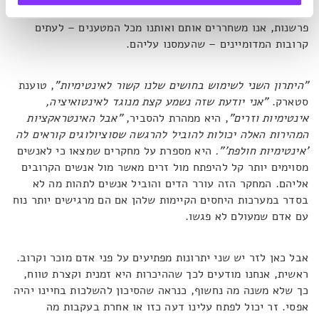
לחושים לקבל את האינפורמציה ישירות מהאדם מבלי להפעיל
פרשנות, אנו משחררים אותם ואותנו מכל המטענים – לעתים
קרובות המדומיינים – שהעמסנו עליהם.
"היתרון השני לשימוש בחושים שלנו קשור לאינטימיות"
, טוענת
סטארק.
"אני יודעת שזה נשמע קצת מנוגד לאינטואיציה,
אינטימיות וזרים"
, היא ממהרת להסביר,
"אבל האינטראקציות
המהירות האלה יכולות להוביל להרגשה שסוציולוגים קוראים לה
'אינטימיות חולפת'".
היא מספרת על מחקרים שמצאו כי לאנשים
מסוימים יותר קל להיפתח מול זרים מאשר מול אנשים הקרובים
אליהם. המחקר הזה עורר הדים והוביל אנשים לתהות מה לא
בסדר במערכות היחסים הקיימות שלהן אם הם מרגישים יותר נוח
עם אדם שמעולם לא פגשו.
אבל כאן לזר יש שני יתרונות מפתיעים על פני אדם מוכר וקרוב.
ראשית, אנחנו מודעים לכך שההיכרות היא זמנית וקצרת טווח,
כך שלא משנה מה נחשוף, כנראה שהסיכון להשלכות בחיינו יהיה
אפסי. זר יכול לפתח עלינו דעה כזו או אחרת בעקבות מה