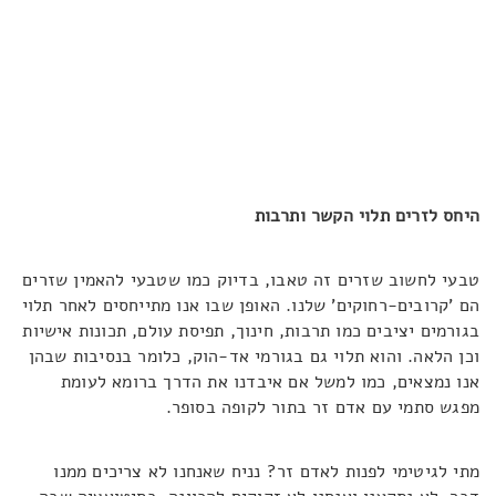
היחס לזרים תלוי הקשר ותרבות
טבעי לחשוב שזרים זה טאבו, בדיוק כמו שטבעי להאמין שזרים
הם 'קרובים-רחוקים' שלנו. האופן שבו אנו מתייחסים לאחר תלוי
בגורמים יציבים כמו תרבות, חינוך, תפיסת עולם, תכונות אישיות
וכן הלאה. והוא תלוי גם בגורמי אד-הוק, כלומר בנסיבות שבהן
אנו נמצאים, כמו למשל אם איבדנו את הדרך ברומא לעומת
מפגש סתמי עם אדם זר בתור לקופה בסופר.
מתי לגיטימי לפנות לאדם זר? נניח שאנחנו לא צריכים ממנו