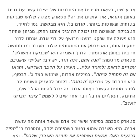
אז עכשיו, כשאנו מכירים את היתרונות של יצירת קשר עם זרים
באופן אקראי, איך עושים את זה? סטארק מציגה שלוש טכניקות
בטוחות ופשוטות ביותר. קודם כל, היא מבקשת, נסו לחייך.
הטכניקה הפשוטה הזו יכולה להוביל אותנו רחוק, מכיוון שחיוך
הוא פעולה עם אפקט כמעט מכושף על בני אדם. אנחנו לרוב
מחקים אותו, הוא מרסק את המחסומים שלנו ומעורר בנו תחושה
חיובית באופן אוטומטי. הדרך השנייה היא 'טכניקת המשולש'.
סטארק מדגימה:
"הנה אתם, הנה הזר, יש דבר שלישי ששניכם
עשויים לראות ולהעיר עליו… העירו על הדבר השלישי, ותראו
אם זה מתחיל שיחה
". במילים אחרות, שימוש בצד ג'. לבסוף,
היא מדברת על טכניקת
'הבחנה
'. כלומר להעניק תשומת לב
לפרט מסוים הקשור באותו אדם. זה יכול להיות הכלב שלו,
התינוק, הנעליים או כל דבר אחר שיכול לשמש
"צינור חברתי
לאדם".
סטארק מסכמת בסיפור אישי על אדם ששאל אותה מה עושה
אביה. היא השיבה שהוא נפטר כשהייתה ילדה, ומספרת כי
"תמיד
ברגעים האלו אנשים משתפים את חוויות האובדן שלהם".
היא