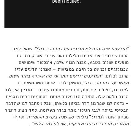
"הידעתם שמדענים לא מבינים את כוח הכבידה?"
שואל לויד.
הכוח שמכתיב את הימים והלילות ואת עונות השנה, כמו גם
מופעים שונים בטבע, מבנה הגוף שלנו, אינספור שימושים
טכנולוגיים וכמעט כל היבט במציאות – ואנחנו יודעים עליו
קרוב לכלום.
"המדענים יודעים יותר על מה שקורה בתוך אטום
מאשר על כוח הכבידה",
ממשיך לויד. אנחנו משתמשים בו
לצרכינו, כפופים למרותו, חוקרים אותו ובעזרתו – ועדיין אין לנו
הבנה מלאה שלו. החידה הזו מלווה אותנו בתחומים רבים נוספים
– נדמה לנו שפרצנו דרך בכיוון כלשהו, אבל מסתבר לנו שהדבר
הבסיסי ביותר לגבי הגילוי נותר בגדר תעלומה. לויד מציג דוגמה
מכיוון שונה לגמרי:
"ביליתי 40 שנה בעולם הקומדיה. אין לי
מושג מדוע דברים הם מצחיקים, אף לא רמז קלוש".