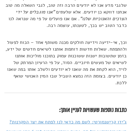
שלגבי מדע אנו לא יודעים הרבה וזה טוב, לגבי השאלה מה טוב
אנחנו דווקא כן יודעים. אלא שלעתים
"אנו מוגבלים על ידי
הצרכים והאנוכיות שלנו".
אם אנו פועלים על פי מה שנראה לנו
כדבר הטוב יש בכך, לטענתו, עוצמה רבה.
וכך, אי-ידיעה וידיעה חולקים מכנה משותף אחד – הכוח לפעול
ולהתפתח. שאלות חדשות דוחפות אותנו לשיאים חדשים של ידע,
בזמן שתשובות ישנות ששוכנות עמוק בתוכנו מוליכות אותנו
לשיאים של מעשים חיוביים. הסוד, על פי הרעיון המרתק של
לויד, הוא לקחת את מה שאנו לא יודעים ולשלב אותו במה שאנו
כן יודעים. בצומת הזה נמצא השביל שבו המין האנושי שואף
ללכת.
כתבות נוספות שעשויות לעניין אותך:
ג'ידו קרישנמורטי: לשם מה כדאי לנו לפתח את יצר הסקרנות?