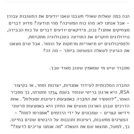
הנה כמה שאלות שאולי חשבנו שאנו יודעים את התשובות עבורן
– אבל אנחנו לא: מהו כוח המשיכה? מהי תודעה? מדוע דברים
מצחיקים אותנו? נכון, פיזיקאים יודעים דברים על כוח הכבידה,
נוירולוגים חוקרים את התודעה בטכנולוגיה מתקדמת,
ולפסיכולוגים יש תיאוריות מרתקות על הומור. אבל טרם מצאנו
את הגרעין לשאלה הפשוטה ביותר – מה זה?
מתברר שיש מי שמאמין שטוב מאוד שכך.
החברה המלכותית לעידוד אמנויות, יצרנות וסחר, או בקיצור
RSA, היא ארגון בריטי שנוסד בשנת 1754 ומטרתו, כך מסביר
האתר,
"להעשיר את החברה באמצעות רעיונות ופעולות"
. אחת
הדרכים שבהן הארגון מגשים את החזון היא באמצעות סרטוני
וידיאו קצרים – שמכונים על ידי היוזמים "אספרסו למוח" –
המציגים מחשבות, רעיונות ותובנות על היבטים שונים בחיינו.
כך, למשל, תמצאו שם את השאלה "מה אנחנו צריכים לדעת?"