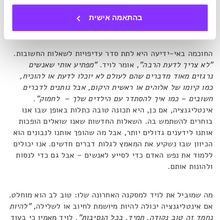
השאלה השתנתה וכבר יש פוטנציאל לחידוש. השורה התחתונה
היא שכדי להגיע להישגים חדשים, עלינו קודם להכיר בכך שאנו
בהתאמה אישית
לא יודעים משהו על הנושא.
החוכמה באי-ידיעה היא לתת סדר עדיפויות לשאלות החשובות.
"לא צריך לדעת הרבה"
, אומר לויד.
"מפתיע אותי שאנשים
נרגזים מאוד מדברים שהם לעולם לא יוכלו לדעת או להוכיח,
כמו קיומו של אלוהים או ראשית היקום, אבל נותנים לדברים
חשובים – כמו איך להסתדר עם הילדים שלך – לחמוק".
אינטליגנציה, אם כן, היא תכונה טובה כתלות באופן שבו אנו
בוחרים להשתמש בה. השאלות החדשות שאנו שואלים הופכות
אותנו לידענים גדולים יותר, אבל מה שהופך אותנו לנבונים הוא
הכיוון שבו נשקיע את המאמץ לגלות דברים חדשים. אנו יכולים
ללמוד את נפש האדם כדי לסייע לאנשים – אבל גם כדי לנסות
ולהונות אותם.
מה שמוביל את לויד למסקנה האחרונה שלו: טוב לב הוא מוחלט.
אם אינטליגנציה יכולה להיות מיושמת לחיוב או לשלילה,
"להיות
נחמד זה טוב נקודה. תמיד, בכל הנסיבות"
. לויד מאמין כי בעוד