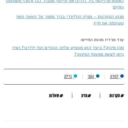
האסטרופיזיקאי ניל דה-גראס טייסון מסביר לבן 6 מהי משמעות
החיים
מנוע הסקרנות - מפיק הוליוודי בכיר מספר על השעה וחצי
ששינתה את חייו
עוד מרדיו מהות החיים:
מהו פינוק? כיצד הוא משפיע עלינו ההורים ועל ילדינו? ואיך
ניתן לצאת ממעגל הפינוק?
למידה
קשר
גדילה
#
#
#
סקרנות
מדע
שאלות