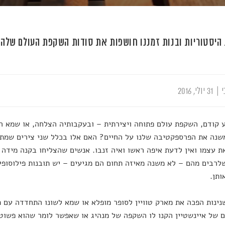
 היסטוריות ובנות זמננו חושפות את סודות השקפת העולם שלהן
י
|
31 יולי, 2016
 קודם, השקפת עולם פתוחה ויצירתית – ובעקבותיה הצלחה, או שמא ה
שנה את הפרספקטיבה שלנו על החיים? האם אלו בכלל שני צירים שמתפ
ת עצמו ואין לדעת איפה ראשו ואיה זנבו. אנשים שהצליחו בקנה מידה ג
שלרבים מהם – לא משנה מאיזה תחום הם מגיעים – יש תובנות פילוסופיו
ותן.
ינות הפכה את מארק טוויין לסופר מופלא או שמא לשונו התחדדה עם 
 של איינשטיין הקנו לו השקפה של מנהיג או שאפשר לומר שהוא פשוט 