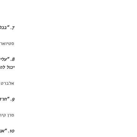
7. "בכל רגע בחיינו אנו מעירים לחיים את חלומותינו או הורסים אותם".
סטיוארט
8. "על
יכול לה
אלברט א
9. "חרדה היא הסחרחורת של החופש".
סרן קיר
10. "