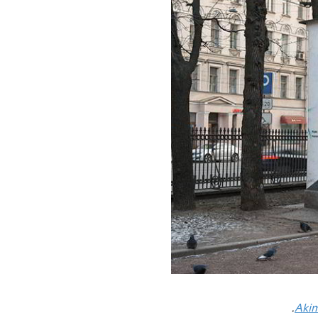
.
Akim