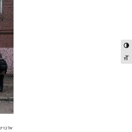
פעל/כבה ניגודיות גבוהה
תג גודל גופן
אלברט 