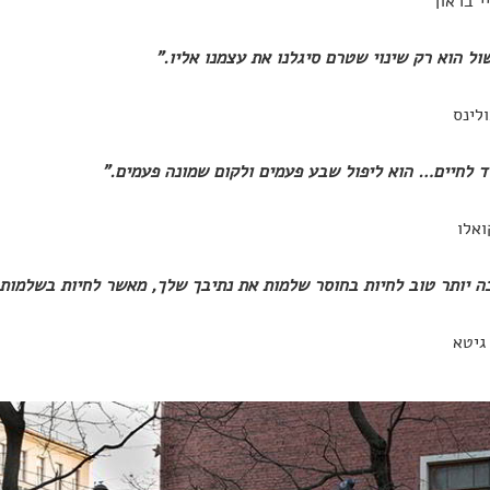
י בראון
ולינס
ואלו
גיטא