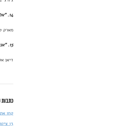
14. "אל תלכו במחשבה שהעולם חייב לכם חיים. העולם לא חייב לכם כלום. הוא היה כאן קודם."
מארק טו
15. "אני לא רוצה להגיע לסוף חיי ולגלות שחייתי רק לאורכם. הייתי רוצה לחיות אותם גם לרוחבם."
דיאן אק
כתבות נ
קחו את זה בקלות – 0
13 ציטוטים של זוכי פרס נובל והשיעורים שלמדנו מהם