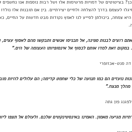
ן? בציטוטים של דמויות מרשימות אלו ושל רבות נוספות אנו נחשפים ל
יגלו לעצמם בדרך להצלחה ולחיים יצירתיים. בין אם תובנות אלו נולדו
יא צמחה, ביכולתן לסייע לנו לאמץ נקודות מבט חדשות על החיים, כא
.
 אתם רוצים לבנות ספינה, אל תכניסו אנשים ותבקשו מהם לאסוף עצים, 
 במקום זאת למדו אותם לכסוף אל אינסופיותו העצומה של הים."
דה סנט-אכזופרי
יונות נועזים הם כמו תנועה של כלי שחמט קדימה; הם עלולים להיות מוב
מהלך מנצח."
לפגנג פון גתה