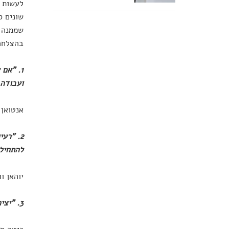
לעשות כ
שונים ס
שממנה ה
בהצלחה
1. "אם
ועבודה.
אנטואן 
2. "רע
להתחיל 
יוהאן וו
3. "יצירתיות מגיעה מאמון. האמינו באינסטינקטים שלכם. ולעולם אל תצפו ליותר ממה שעבדתם."