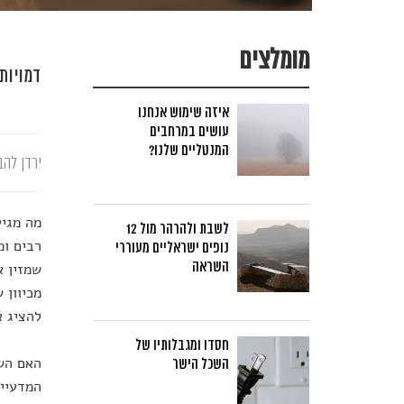
מומלצים
דמויות
איזה שימוש אנחנו
עושים במרחבים
המנטליים שלנו?
ירדן להב
מה מגיע
לשבת ולהרהר מול 12
רבים ומ
נופים ישראליים מעוררי
השראה
שמזין א
מכיוון 
להציג א
חסדו ומגבלותיו של
האם השנ
השכל הישר
המדעיים