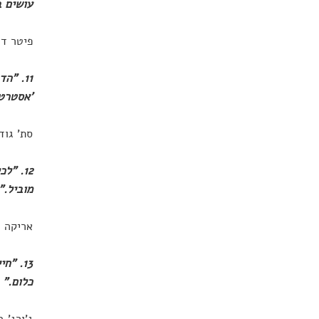
עושים ב
פיטר דר
11. "
'אסטרטג
סת' גודי
12. "
מוביל."
אריקה ג
13. "
כלום."
ג'ורג' 