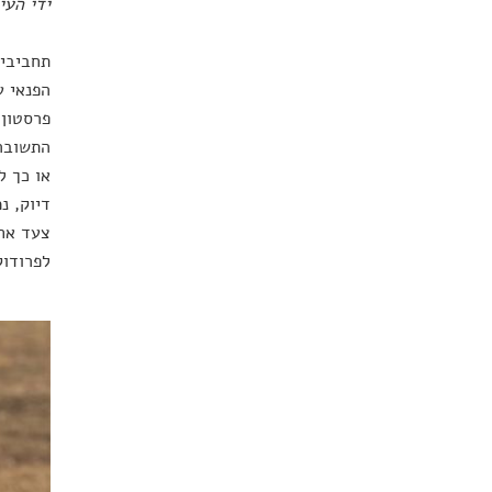
ידי העי
תחביבים
הפנאי ע
פרסטון
התשובה 
או כך ל
דיוק, נ
צעד אחד
לפרודוק