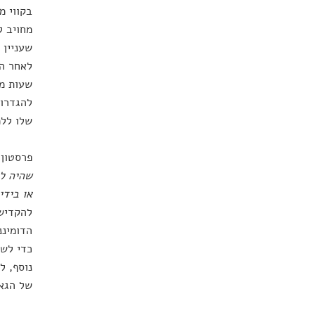
בקווי מ
מחויב ל
שעניין 
לאחר המ
שעות מו
להגדרות
שלו ללמ
פרסטון 
שהיה לע
או בידי
להקדיש 
הדומיננ
כדי לשא
נוסף, ל
של הגאו