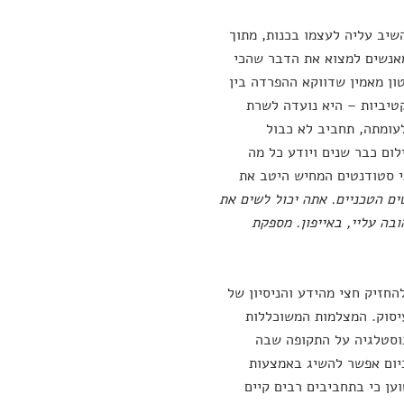
שיב עליה לעצמו בכנות, מתוך
מאנשים למצוא את הדבר שהכי
טון מאמין שדווקא ההפרדה בין
טיביות – היא נועדה לשרת
לעומתה, תחביב לא כבול
לום כבר שנים ויודע כל מה
 סטודנטים המחיש היטב את
ים הטכניים. אתה יכול לשים את
ה עליי, באייפון. מספקת
חזיק חצי מהידע והניסיון של
יסוק. המצלמות המשוכללות
נוסטלגיה על התקופה שבה
יום אפשר להשיג באמצעות
ען כי בתחביבים רבים קיים