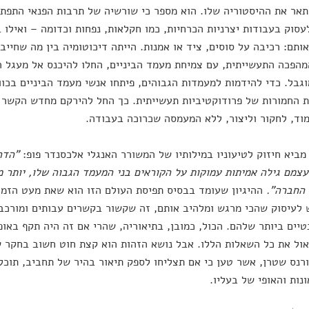
תאר את ההיסטוריה שלו. הוא מספר כי שורשיה של תרבות הפנאי התפת
עסוק בעבודות יצרניות הכרחיות, כמו חקלאות, נפחות וכדומה – ואילו 
אותם: רכיבה על סוסים, ציד או אמנות. הייתה דיכוטומיה בין מה שחיי
הפכה התעשייתית, עם צמיחת מעמד הביניים, החלו להיכנס אל מעגל הפ
גבל. כדי להידמות למעמדות הגבוהים, פיתחו אנשי מעמד הביניים בכוו
 החמורות של פרודוקטיביות תעשייתית. כך החל להירקם מחדש הקשר ב
וד, לחקור וליצור, ללא המעמסה שכרוכה בעבודה.
מביא חיזוק לטיעוניו במילותיו של המשורר האנגלי אלכסנדר פופ:
"הדר
צמם גילה אמיתות עמוקות על הקוראים בני המעמד הגבוה שלו, יותר 
 החברה".
ההיגיון שעומד בבסיס תפיסת העולם הזו הוא שאת מעט הזמן
לעיסוק שהכי מרגש ומלהיב אותם, זה שקשור בקשרים עבותים ומורכבי
טיים ביותר שלהם. הכול, כמובן, בתיאוריה, שהרי אם זה היה תקף באופ
ול את כל השאלות הללו. אבל נושא הזהות הוא קצת חוט חשוב בחקר שע
ורנס שטרן, אשר טען כי אם תצליחו לספק תיאור בהיר של תחביב, תוכלו
נות והאופי של בעליו.