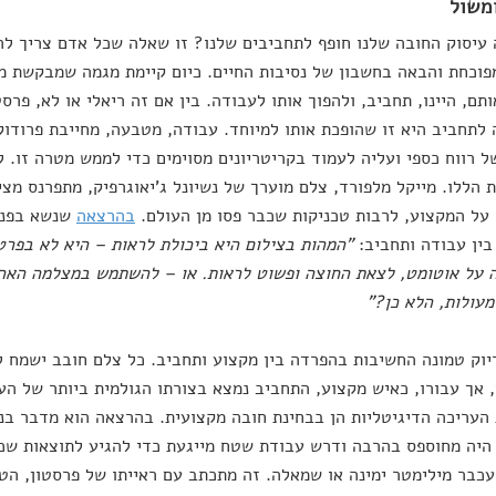
משול
עיסוק החובה שלנו חופף לתחביבים שלנו? זו שאלה שכל אדם צריך לה
פוכחת והבאה בחשבון של נסיבות החיים. כיום קיימת מגמה שמבקשת 
תם, היינו, תחביב, ולהפוך אותו לעבודה. בין אם זה ריאלי או לא, פרס
לתחביב היא זו שהופכת אותו למיוחד. עבודה, מטבעה, מחייבת פרודוק
 רווח כספי ועליה לעמוד בקריטריונים מסוימים כדי לממש מטרה זו. 
 הללו. מייקל מלפורד, צלם מוערך של נשיונל ג'יאוגרפיק, מתפרנס מצי
ל המקצוע, לרבות טכניקות שכבר פסו מן העולם.
בהרצאה
שנשא בפני
ין עבודה ותחביב:
"המהות בצילום היא ביכולת לראות – היא לא בפרט
על אוטומט, לצאת החוצה ופשוט לראות. או – להשתמש במצלמה האהוב
מעולות, הלא כן?"
יוק טמונה החשיבות בהפרדה בין מקצוע ותחביב. כל צלם חובב ישמח לה
 אך עבורו, כאיש מקצוע, התחביב נמצא בצורתו הגולמית ביותר של הע
 העריכה הדיגיטליות הן בבחינת חובה מקצועית. בהרצאה הוא מדבר ב
היה מחוספס בהרבה ודרש עבודת שטח מייגעת כדי להגיע לתוצאות שכ
כבר מילימטר ימינה או שמאלה. זה מתכתב עם ראייתו של פרסטון, הטו