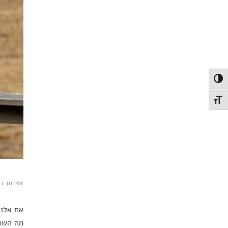
פעל/כבה ניגודיות גבוהה
תג גודל גופן
צפרות בש
אם אלו 
מה השתב