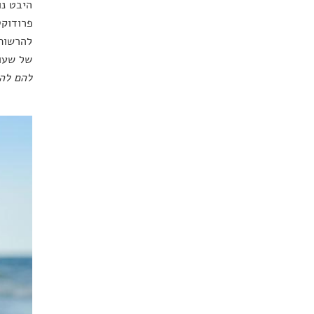
היבט נו
פרודוקט
להרשות 
של שעו
להם להי