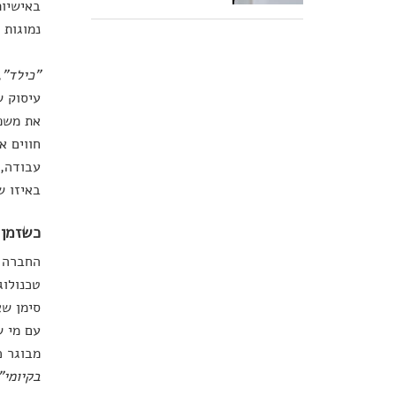
באישיות
נמוגות 
"כילד"
,
עיסוק ש
את משפח
עבודה, 
באיזו ש
כשזמן 
החברה ש
טכנולוג
סימן שא
עם מי ש
מבוגר כ
בקיומי"