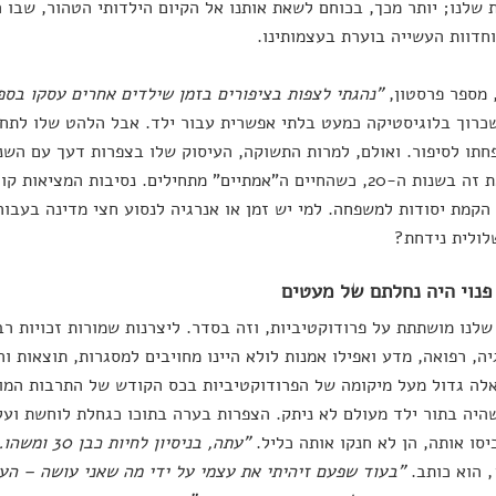
 שלנו; יותר מכך, בכוחם לשאת אותנו אל הקיום הילדותי הטהור, שבו 
וחדוות העשייה בוערת בעצמותינו.
 מספר פרסטון,
"נהגתי לצפות בציפורים בזמן שילדים אחרים עסקו בספ
כרוך בלוגיסטיקה כמעט בלתי אפשרית עבור ילד. אבל הלהט שלו לתחב
תו לסיפור. ואולם, למרות התשוקה, העיסוק שלו בצפרות דעך עם השני
חווים את זה בשנות ה-20, כשהחיים ה"אמתיים" מתחילים. נסיבות המצי
הקמת יסודות למשפחה. למי יש זמן או אנרגיה לנסוע חצי מדינה בעבור 
לולית נידחת?
פנוי היה נחלתם של מעטים
לנו מושתתת על פרודוקטיביות, וזה בסדר. ליצרנות שמורות זכויות רבו
יה, רפואה, מדע ואפילו אמנות לולא היינו מחויבים למסגרות, תוצאות ו
לה גדול מעל מיקומה של הפרודוקטיביות בכס הקודש של התרבות המו
היה בתור ילד מעולם לא ניתק. הצפרות בערה בתוכו כגחלת לוחשת ועל
יסו אותה, הן לא חנקו אותה כליל.
"עתה, בניסיו
, הוא כותב.
"בעוד שפעם זיהיתי את עצמי על ידי מה שאני עושה – העב