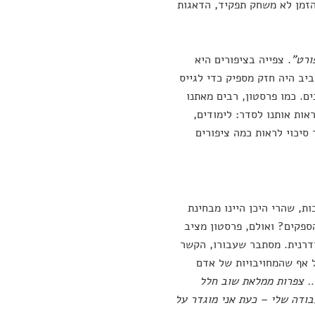
הזמן לא משחק תפקיד, הדאגות
ורט"
. צפייה בציפורים היא
יב היה חזק מספיק כדי לגייס
ם. כמו פרסטון, רבים מאתנו
אות קוראות אותנו לסדר: לימודים,
סיכוי לראות כמה ציפורים
ת, שהרי היכן היינו מבחינת
הספקים? ואולם, פרסטון מציב
דרנית. מסתבר שעבורו, הקשר
 אף שהמחויבויות של אדם
ן לחיות כבן 30 ומשהו… צפרות ממלאת שוב חלל
ודה שלי – כעת אני מוגדר על