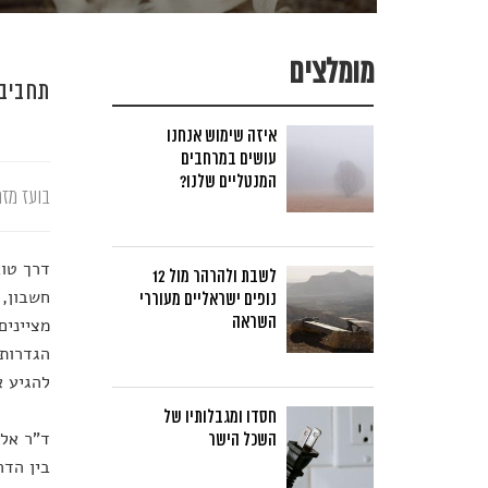
מומלצים
תחביב 
איזה שימוש אנחנו
עושים במרחבים
המנטליים שלנו?
בועז מזר
דרך טוב
לשבת ולהרהר מול 12
חשבון, 
נופים ישראליים מעוררי
השראה
מציינים
הגדרות.
להגיע א
חסדו ומגבלותיו של
ד"ר אלכ
השכל הישר
בין הדר