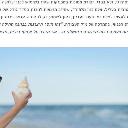
סטלגי, ולא בכדי. יצירת תמונות בטכניקות שהיו בשימוש לפני שלושה 
יבית בעליל. צלם כמו מלפורד, שחייב תוצאות למגזין בסדר גודל של נשי
לעצמו לצלם כמו פעם. ועדיין, ניתן לשמוע בקולו את הגעגוע. פרסטו
ת הפנאי, כהתרסה אל מול העבודה:
"זהו חוסר היצרנות בכוונה תחילה 
ות פעמים רבות מיושנים ונוסטלגיים… אני מדבר על איסוף בולים, מב