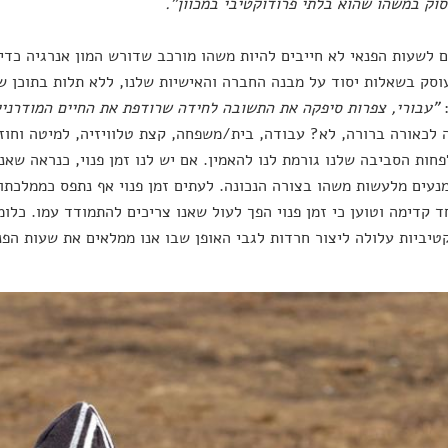
סוק במשהו שהוא בלתי פרודוקטיבי במכוון".
 לשעות הפנאי לא חייבים להיות משהו מורכב שדורש המון אנרגיה כדי
וסק בשאלות יסוד על מבנה החברה והאישיות שלנו, ללא תלות בתוכן שא
:
"עבורי, צפרות סיפקה את התשובה לחידה שרודפת את החיים המודרניי
לכאורה ברורה, לא? עבודה, בית/משפחה, קצת טלוויזיה, למיטה וחוזר 
פחות הסביבה שלנו גורמת לנו להאמין. אם יש לנו זמן פנוי, כנראה שאנו
מנעים מלעשות משהו בצורה הנכונה. לעתים זמן פנוי אף נתפס כממלכתו
 קדימה וטוען כי זמן פנוי הפך לעול שאנו צריכים להתמודד עמו. כל
טיביות עלולה ליצור חרדות לגבי האופן שבו אנו ממלאים את שעות הפנ