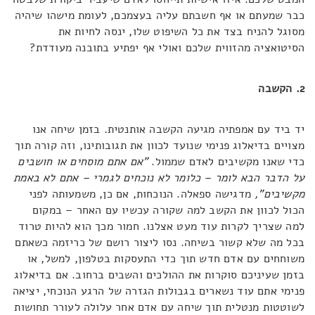
כבר שמעתם או אף חשבתם עליה בעצמכם, לעומת מישהו שיהיה
מסוגל להניח בצד את כל השיפוט שלו, ינסה לחיות את
הסיטואציה מהזווית שלכם ואולי אף יפתיע בתובנה מעודדת?
2. הקשבה
יד ביד עם אמפתיה מגיעה הקשבה אותנטית. בזמן שיחה אנו
מצויים בדיאלוג פנימי שנועד לכוון את תגובותינו, וזה קורה תוך
כדי שאנו מקשיבים לאדם שממול.
"אם אתם מוסחים או חושבים
על הדבר הבא לומר – כלומר לא נוכחים לגמרי – אתם לא באמת
מקשיבים",
מדגישה ספאלה. הנוכחות, אם כן, משמעותה לפני
הכול לכוון את הקשב למה שקורה עכשיו עם האחר – במקום
למה שצריך לקרות עוד מעט אצלנו. חמור מכך הוא להיות טרוד
בכל מה שלא קשור בשיחה. נסו ליצור רושם של כריזמה כשאתם
משוחחים עם אדם חדש תוך כדי התעסקות בטלפון, למשל, או
בזמן שעיניכם סוקרות את ההולכים והשבים ברחוב. אם בדיאלוג
פנימי אתם עוד נשארים בגבולות הגזרה של הרגע הנוכחי, יציאה
לשוטטות מנטלית תוך שיחה עם אדם אחר עלולה לעורר תחושות