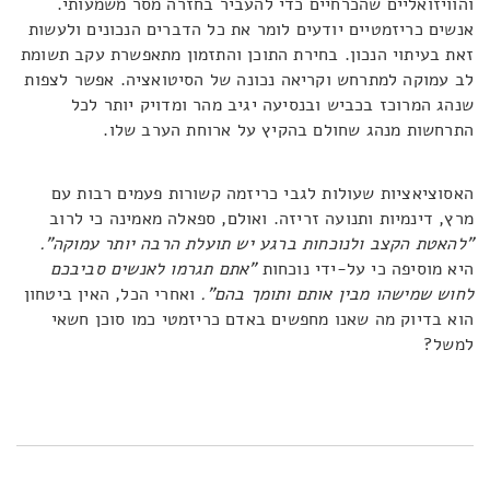
והוויזואליים שהכרחיים כדי להעביר בחזרה מסר משמעותי.
אנשים כריזמטיים יודעים לומר את כל הדברים הנכונים ולעשות
זאת בעיתוי הנכון. בחירת התוכן והתזמון מתאפשרת עקב תשומת
לב עמוקה למתרחש וקריאה נכונה של הסיטואציה. אפשר לצפות
שנהג המרוכז בכביש ובנסיעה יגיב מהר ומדויק יותר לכל
התרחשות מנהג שחולם בהקיץ על ארוחת הערב שלו.
האסוציאציות שעולות לגבי כריזמה קשורות פעמים רבות עם
מרץ, דינמיות ותנועה זריזה. ואולם, ספאלה מאמינה כי לרוב
"להאטת הקצב ולנוכחות ברגע יש תועלת הרבה יותר עמוקה".
היא מוסיפה כי על-ידי נוכחות
"אתם תגרמו לאנשים סביבכם
לחוש שמישהו מבין אותם ותומך בהם".
ואחרי הכל, האין ביטחון
הוא בדיוק מה שאנו מחפשים באדם כריזמטי כמו סוכן חשאי
למשל?