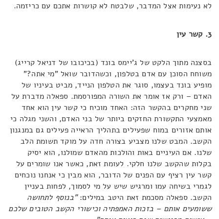
לא נעימות אצל המדבר, שלבטח לא קושרות אתכם עם כריזמה.
3. קשר עין
בסצנה מתוך הלקט של ג'יימס בונד (בכיכובו של דניאל קרייג)
משוחח הסוכן עם אדם בטלפון, וכשהדובר שואל "מי אתה?"
מופיע בונד בעצמו, סוגר את הטלפון הנייד, מביט בעיניו של
האדם – ורק אז אומר את השורה המפורסמת. ספאלה מדברת על
שני מחקרים בהקשר הזה: האחד מוכיח כי קשר עין הוא אחד
מאמצעי התקשורת החזקים ביותר של בני האדם, והשני מגלה כי
אותם אזורים במוח שפעילים בתהליך הראייה פעילים גם במנגנון
הקשב. המבט שלנו מצביע בצורה חדה על מוקד תשומת הלב
שלנו. אם העיניים באות והולכות מהאדם שמולנו, הוא יסיק
בקלות שהקשב שלנו חלקי. לעומת זאת, כאשר אנו שומרים על
קשר עין רציף עם הפנים של הדובר, הוא מבין כי אנחנו נוכחים
לגמרי בשיחה עמו ומרגיש שיש על מי לסמוך, לפחות בעניין
הקשב. ספאלה מסכמת זאת היטב במילים:
"בנוסף לתחושה
ששומעים אותם – בזכות האמפתיה וכישורי הקשב הטובים שלכם