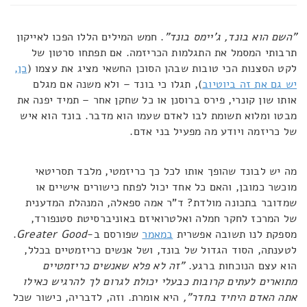
"השם הוא בונד, ג'יימס בונד"
. חמש המילים הללו הפכו לאייקון
תרבותי המסמל את התגלמות הכריזמה. אם תפתחו סרטון של
לקט הסצנות הכי טובות שבהן הסוכן החשאי מציג את עצמו (
כן,
יש גם את זה ביוטיוב
), תגלו כי בונד – ולא משנה אם מגלם
אותו שון קונרי, פירס ברוסנן או כל שחקן אחר – תמיד יפנה את
מבטו ומלוא תשומת לבו לאדם שעמו הוא מדבר. בונד הוא איש
של כריזמה ויודע מה מפעיל בני אדם.
מה יש לבונד שהופך אותו לכל כך כריזמטי, מלבד תסריטאי
מוכשר כמובן, והאם כל אחד יכול לפתח כישורים אישיים או
שמדובר בתכונה מולדת? ד"ר אמה ספאלה, המנהלת המדענית
של המרכז לחקר חמלה ואלטרואיזם באוניברסיטת סטנפורד,
מספקת לנו תשובה אפשרית
במאמר
שפורסם ב-
Greater Good
.
לטענתה, הסוד הגדול של בונד, ושל אנשים כריזמטיים בכלל,
הוא עצם הנוכחות ברגע.
"זה לא פלא שאנשים כריזמטיים
מתוארים לעתים קרובות כבעלי יכולת לגרום לך להרגיש כאילו
אתה האדם היחיד בחדר",
היא אומרת. וזה, לדבריה, כישור שכל