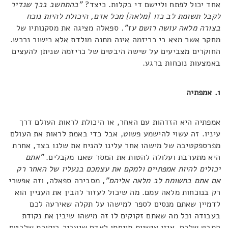
אחד יכול לפתח וליישם די בקלות. כיצד?
"בהתחשב בכך שנדיר
לקבל תשומת לב כזו [מלאה] מכל אדם, היכולת להיות נוכח
בצורה מלאה עושה רושם עז".
ספאלה מציגה את מסקנותיו של
מחקר אשר מצא כי כריזמה אינה מתנה מולדת אלא כישור נרכש.
החוקרים מצביעים על שישה היבטים של כריזמה שניתן להעצים
באמצעות נוכחות ברגע.
1. אמפתיה
אמפתיה היא הזדהות עם האחר, או היכולת לראות העולם דרך
עיניו. זה עשוי להישמע פשוט, אבל כדי באמת לראות את העולם
מפרספקטיבה של מישהו אחר עלינו להניח את שלנו בצד, אחרת
היא מתערבת ועלולה להטות את המסר שאנו מקבלים.
"אתם
יכולים להיות אמפתיים ולמקם את עצמכם בנעליו של האחר רק
אם אתם בתשומת לב מלאה אליהם"
, מסבירה ספאלה, וזה אפשרי
רק בנוכחות מלאה עמם. מה שיכול לעזור להבין את העניין הוא
לדמיין שאתם מנסים לספר למישהו על תקלה שאירעה לכם
בעבודה וכל מה שאתם זקוקים לו זה מישהו שיבין את נקודת
המבט שלכם. איזו אישיות תייחסו לאדם שיעביר ביקורת שלבטח