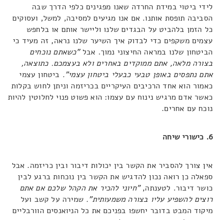
לידי ביטוי במידת החרדה שאנו מפגינים כלפי הדרך שבה
הסביבה תופסת אותנו. אם אנו מגיעים למסיבה, למשל, ועסוקים
כל הזמן בלהביט על הבגדים שלנו וליישר אותם או בלחפש
עצמים משקפים כדי לבדוק איך השיער שלנו נראה, זה מעיד כי
הביטחון שלנו במראה החיצוני נמוך. אבל
"כשאתם נוכחים
בצורה מלאה, אתם ממוקדים באחרים ולא בעצמכם. כתוצאה,
אתם נתפסים באופן טבעי כבעלי ביטחון עצמי".
ביטחון עצמי
כאמור הוא אחד הרכיבים העיקריים בכריזמה וניתן לחוש בקלות
כאשר אדם מרגיש נינוח עם עצמו: הוא פשוט פנוי לחלוטין להיות
נוכח עם אחרים.
6. כישורי שיחה
אין צורך להסביר את הקשר בין יכולות דיבור ובין כריזמה. אבל
ספאלה כן רואה נכון להדגיש את הקשר בין נוכחות ברגע לבין
כושר דיבור. לטענתה,
"חיוני להכיר את הקהל שלכם אם אתם
רוצים להשפיע עליו בצורה משמעותית".
שמירה על קשב ועל
מיקוד המבט בדובר יחשפו בפניכם את כל הניואנסים הוורבליים