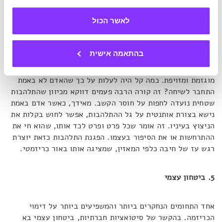
לאשר הכול
ספאלה מתארת את ההיבט הזה כ
"יכולת לרומם אדם אחר
באמצעות דברי שבח לרעיונות או למעשים שלהם".
לדבריה,
התלהבות אותנטית קשה לזייף, מכיוון שהיא מחייבת אותנו להיות
בהתאמה אישית
חלק פעיל ואינטגרלי מהסיטואציה. נסו להיזכר בסיטואציות
שבהן סיפרתם משהו לאדם אחר וקיבלתם בתגובה התלהבות
מוגזמת ומזויפת. כמה קל היה לעלות על כך שהאדם לא באמת
התחבר לשיחה? זה קורה הרבה פעמים דווקא מכיוון שהתלהבות
שטחית נועדה לחפות על חוסר הקשב. מאידך, כאשר אדם באמת
נישא בצורת אותנטית על גל ההתלהבות, אפשר לחוש בקלות את
הניצוץ בעיניו. זה אומר שכל פרט ופרט לכד אותו, שהוא חי את
ההתרחשות או את הסיפור בעצמו. הפגנת התלהבות כזאת יוצרת
רגש עז של חיבה כלפי המאזין, שמציגה אותו באור כריזמטי.
5. ביטחון עצמי
אחד התחומים הנחקרים ביותר והמשפיעים ביותר על דימוי
הכריזמה. בהקשר של סיטואציות חברתיות, ביטחון עצמי בא