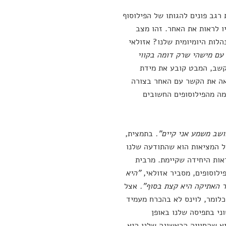
רגב פונים להגותו של הפילוסוף
רים העיקריים שלו היו לראות את האחר. זהו מצב
לות היומיומית שלנו? אזולאי
 עם מישהי שרק דומה בקווי
קשב, המבט קובע את מידת
ראה את הקשר עם האחר בצורה
כמה מהפילוסופים החשובים
ושב משמע אני קיים".
בתמצית,
ל המציאות הוא שהתודעה שלנו
אות היחידה שקיימת. מרבית
לוסופים, מסביר אזולאי,
"היא
ר האתיקה היא קצת בסוף".
אצל
כלומר, לוינס לא בהכרח מעמיד
ני בתפיסה שלנו באופן
א שהחוויה הראשונה שלנו היא