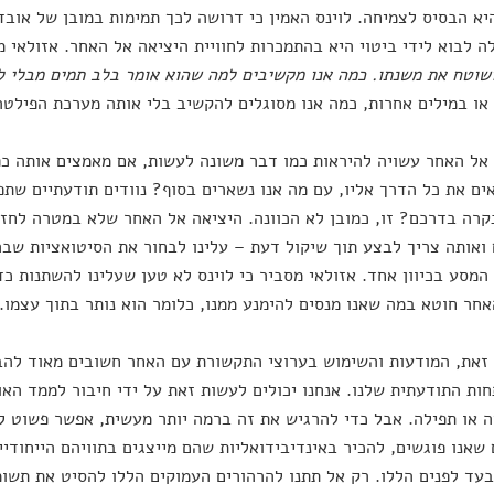
יא הבסיס לצמיחה. לוינס האמין כי דרושה לכך תמימות במובן של אובדן
לה לבוא לידי ביטוי היא בהתמכרות לחוויית היציאה אל האחר. אזולא
שוטח את משנתו. כמה אנו מקשיבים למה שהוא אומר בלב תמים מבלי ל
או במילים אחרות, כמה אנו מסוגלים להקשיב בלי אותה מערכת הפילטרי
אל האחר עשויה להיראות כמו דבר משונה לעשות, אם מאמצים אותה כ
אים את כל הדרך אליו, עם מה אנו נשארים בסוף? נוודים תודעתיים שת
רה בדרכם? זו, כמובן לא הכוונה. היציאה אל האחר שלא במטרה לחזו
ואותה צריך לבצע תוך שיקול דעת – עלינו לבחור את הסיטואציות שבה
 המסע בכיוון אחד. אזולאי מסביר כי לוינס לא טען שעלינו להשתנות כ
חר חוטא במה שאנו מנסים להימנע ממנו, כלומר הוא נותר בתוך עצמו.
זאת, המודעות והשימוש בערוצי התקשורת עם האחר חשובים מאוד לה
ות התודעתית שלנו. אנחנו יכולים לעשות זאת על ידי חיבור לממד האו
 או תפילה. אבל כדי להרגיש את זה ברמה יותר מעשית, אפשר פשוט ל
שאנו פוגשים, להכיר באינדיבידואליות שהם מייצגים בתוויהם הייחודיים
עד לפנים הללו. רק אל תתנו להרהורים העמוקים הללו להסיט את תשו