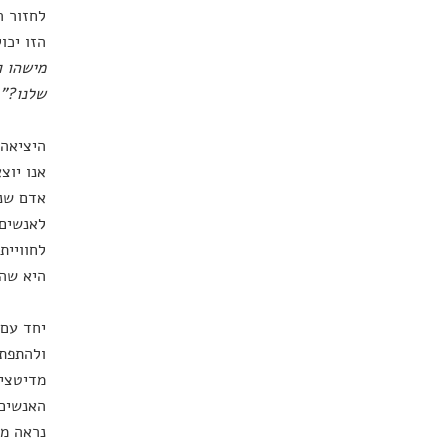
לחזור ה
הזו יכו
מישהו ו
שלנו?"
היציאה 
אנו יוצ
אדם שנק
לאנשים 
לחוויית
היא שהא
יחד עם 
ולהתפתח
מדיטציה
האנשים 
נראה מב