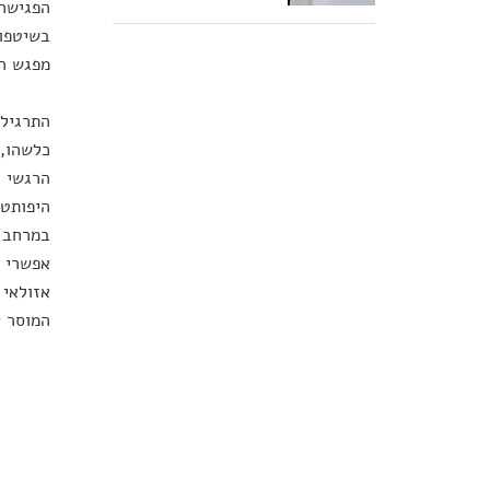
הפגישה 
בשיטפון
מפגש הו
התרגיל 
כלשהו, 
הרגשי ה
היפותטי
במרחב ה
אפשרי ל
אזולאי 
המוסר ק