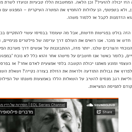
הזו יכולה להועיל? וכן הלאה. המחשבות הללו טבעיות ונועדו לשרת מט
, ולא בטפטוף, הן עלולות להחמיץ את המטרה העיקרית – המפגש עם 
א הזדמנות לקבל או ללמוד משהו.
הזה בולט בפגישות חדשות, אבל מה שעומד בבסיסו עשוי להתקיים בכ
חדש או מוכר. אנו רואים את העולם דרך ערימה של פילטרים פנימיים, 
נוכחי והצרכים שלנו. יותר מזה, ההתבוננות על אנשים דרך מערכת הפ
ים, כלומר כאשר אנו חושבים על מישהו אחר והוא כלל לא נוכח 'במפגש'
עצמי ומונע מאתנו יכולת הקשבה בלתי אמצעית לאדם אחר? או בפרספ
פרוץ את גבולות התודעה ולראות את הזולת בצורה נקייה? ושאלת השא
וליאת רגב מנסים להשיב על השאלות הללו באמצעות משנתו של הפילוסו
ודם לתפיסת המציאות.