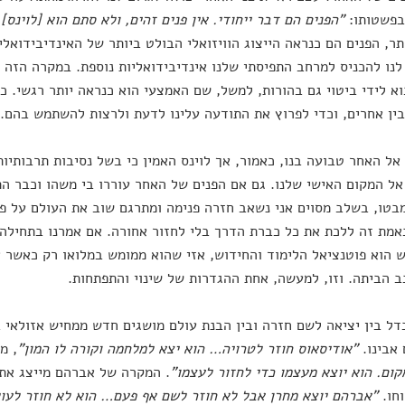
בפשטותו:
"הפנים הם דבר ייחודי. אין פנים זהים, ולא סתם הוא [לוינס]
תר, הפנים הם כנראה הייצוג הוויזואלי הבולט ביותר של האינדיבידואלי
נו להכניס למרחב התפיסתי שלנו אינדיבידואליות נוספת. במקרה הזה 
וא לידי ביטוי גם בהורות, למשל, שם האמצעי הוא כנראה יותר רגשי. כך 
ובין אחרים, וכדי לפרוץ את התודעה עלינו לדעת ולרצות להשתמש בהם.
אל האחר טבועה בנו, כאמור, אך לוינס האמין כי בשל נסיבות תרבותיות
אל המקום האישי שלנו. גם אם הפנים של האחר עוררו בי משהו וכבר ה
בטו, בשלב מסוים אני נשאב חזרה פנימה ומתרגם שוב את העולם על פי
מת זה ללכת את כל כברת הדרך בלי לחזור אחורה. אם אמרנו בתחילה 
 הוא פוטנציאל הלימוד והחידוש, אזי שהוא ממומש במלואו רק כאשר א
 הביתה. וזו, למעשה, אחת ההגדרות של שינוי והתפתחות.
ל בין יציאה לשם חזרה ובין הבנת עולם מושגים חדש ממחיש אזולאי 
אבינו.
"אודיסאוס חוזר לטרויה… הוא יצא למלחמה וקורה לו המון"
, מ
קום. הוא יוצא מעצמו כדי לחזור לעצמו"
. המקרה של אברהם מייצג את 
וחו.
"אברהם יוצא מחרן אבל לא חוזר לשם אף פעם… הוא לא חוזר לעו