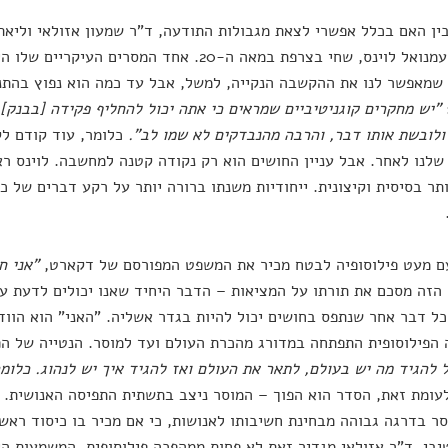
ין האם בכלל אפשרי לצאת מגבולות התודעה, ד"ר שמעון אזולאי וליאת 
היהודי עמנואל לוינס, שחי בצרפת במאה ה-20. אחד המס
שמאפשר לנו את ההקשבה הנקייה, למשל, אבל עד כמה הוא נפוץ בהתנה
"יש מחקרים קוגניטיביים שמראים כי אתה יכול להחליף פקידה [בבנק]
לובשת אותו דבר, והרבה מהנבדקים לא שמו לב".
כלומר, עוד קודם ל
שלנו לאחר. אבל עניין החושים הוא רק נקודה קטנה למחשבה. לוינס 
תר בסיסית וקיצונית. ייחודיות משנתו ברורה יותר על רקע דברים של 
ם מעט פילוסופיה לבטח מכיר את המשפט המפורסם של דקארט,
"אני ח
זה מסכם את תורתו על המציאות – הדבר היחיד שאנו יכולים לדעת ע
כל דבר אחר שנתפס בחושים יכול להיות בגדר אשליה. "האני" הוא הווד
הפילוסופית התפתחה במדורג מהכרת העולם ועד למוסר. הנטייה של הפי
 להגיד מה יש בעולם, לתאר את העולם ואז להגיד איך יש לנהוג. כלומ
לעומת זאת, הסדר הוא הפוך – המוסר ניצב בתשתית התפיסה האנושית. 
ר בדרגה גבוהה מבחינת חשיבותו לאנושות, כי אם מכיר בו כיסוד ראשו
יבי. ד"ר אזולאי מגדיר זאת לא פחות ממהפכה פילוסופית. המשמעות הי