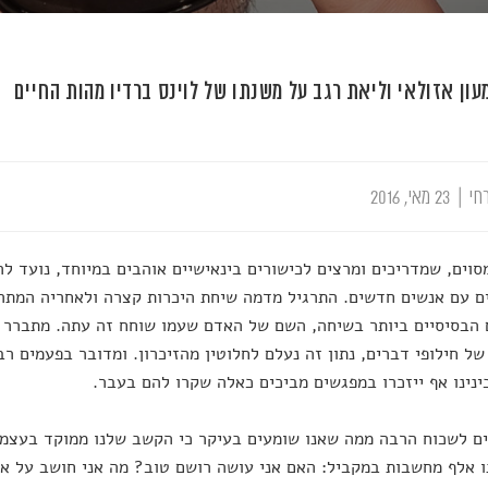
עון אזולאי וליאת רגב על משנתו של לוינס ברדיו מהות החיים
חי
|
23 מאי, 2016
סוים, שמדריכים ומרצים לכישורים בינאישיים אוהבים במיוחד, נועד 
 עם אנשים חדשים. התרגיל מדמה שיחת היכרות קצרה ולאחריה המתר
הבסיסיים ביותר בשיחה, השם של האדם שעמו שוחח זה עתה. מתברר ש
של חילופי דברים, נתון זה נעלם לחלוטין מהזיכרון. ומדובר בפעמים רבו
ינינו אף ייזכרו במפגשים מביכים כאלה שקרו להם בעבר.
ים לשכוח הרבה ממה שאנו שומעים בעיקר כי הקשב שלנו ממוקד בעצמ
 אלף מחשבות במקביל: האם אני עושה רושם טוב? מה אני חושב על א