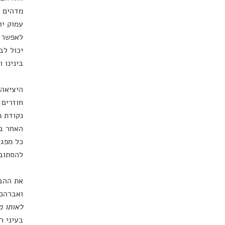
מדהים 
עמוק יו
לאפשר ל
יכול לב
בינינו 
היציאה 
חוזרים 
נקודת מ
האחר בא
כל מפגש
להסתובב
את ההבד
ואברהם 
לאותו מ
בעיני ר