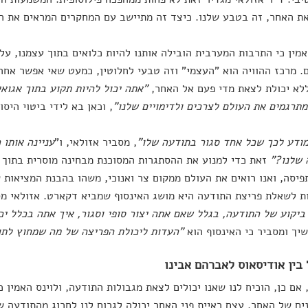
ת האחר, זה בטבע שלנו. כיצד זה מתיישב עם המחקרים המראים את ה
אמין כי התרבות המערבית הובילה אותנו להיות כלואים בתוך עצמנו, על
ם. מרכז ההוויה הוא "העצמי" וזה טבעי לחלוטין, כמעט שאי אפשר אח
לא יכולת לצאת מדי פעם אל האחר,
"אתה יכול להיות תקוע בתוך אגוא
מתרגמים את העולם לצרכים ולדימויים שלנו"
, וכאן בא לידי ביטוי היס
מודע לכך שכל אחד סגור בתודעה שלו"
, מסביר אזולאי, ו"
עניינה אותו
 שלנו?"
זאת כדי למנוע את ההסתגרות המסוכנת מבחינה מוסרית בתוך 
פיסה, ואנו רואים את העולם ממקום צר ואנוכי, משהו בהבנת המציאות
 לשאלת פריצת התודעה היא מושג האינסוף שמביא דקארט. אזולאי מס
יקוע של התודעה, בגלל שאם אתה יצור סופי וסגור, איך אתה בכלל יכו
יך ומסביר כי האינסוף הוא
"העדות ליכולת הפריצה של מה שמחוץ לתו
בין אודיסאוס לאברהם אבינו
אם כן, הוכיח לנו שאנו יכולים לצאת מגבולות התודעה, ולוינס האמין
ים של האחר. עצם ראיית פני האחר יכולה לגרום לנו לחרוג מהתודעה 