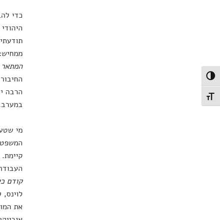
כדי להב
תודעתי 
ממחיש:
המתאר ו
החיבור 
פעל/כבה ניגודיות גבוהה
הרבה יו
תג גודל גופן
במערב.
מי שטע
המשפט ה
קיימת. 
העבודה 
קודם כל
לוינס, 
את המוס
אובייקט