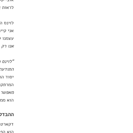
לראות א
לוינס ה
אני קיי
עצמנו ל
אנו רק 
"לוינס 
התודעה
יסוד הת
המרתקות
מאפשר ב
הוא ממש
ההבדל 
דקארט, 
הוא הפנ