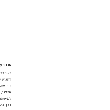
אנו רו
כשחבר מ
להגיע ל
כפי שהח
אצלנו, 
למישהו 
דרך העי