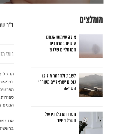
מומלצים
ד"ר שמ
איזה שימוש אנחנו
עושים במרחבים
המנטליים שלנו?
בועז מזר
תרגיל מ
לשבת ולהרהר מול 12
במפגשים
נופים ישראליים מעוררי
השראה
הפרטים 
ספורות 
הכנים ב
חסדו ומגבלותיו של
אנו נוט
השכל הישר
בראשינו