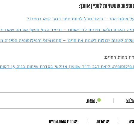
וספות שעשויות לעניין אותך:
ל פסגת ההר – כיצד נוכל לחוות יותר רגעי שיא בחיינו?
ויה רגשית מלאה חיונית לבריאותנו – וכיצד הגוף חושף את מה שאנו מ
לות קטנות יכולות לשנות את חיינו – קונפוציוס והפילוסופיה הסינית מ
יו מהות החיים:
לוסופיה: ליאת רגב וד"ר שמעון אזולאי בסדרת שיחות בנות 15 דקות על שאלות של מהות
אלוהי
המקור
#
#
פיה
יהדות
רדיו מהות החיים