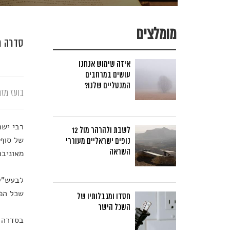
מומלצים
סדרה מ
איזה שימוש אנחנו
עושים במרחבים
המנטליים שלנו?
בועז מזר
רבי ישר
לשבת ולהרהר מול 12
נופים ישראליים מעוררי
השראה
מאוניבר
לבעש"ט 
שכל הפי
חסדו ומגבלותיו של
השכל הישר