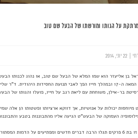
רתקת על הגותו ומורשתו של הבעל שם טוב
חי
|
22 יוני, 2014
אל בן אליעזר הוא שמו המלא של הבעל שם טוב, או נהוג לכנותו הבעש
של סוף המאה ה-17 ובמהלך חייו הפך לאבי תנועת החסידות היהודית. ד"
סיטת בר-אילן, משוחחת עם ליאת רגב על חייו, פועלו והגותו של הבעש
מיוחסות יכולות על אנושיות, אך דווקא ארציותו ופשטותו הן אלה שמיי
לוסופיה העמוקה של הבעש"ט הגיעה אליו מהתבוננות בטבע והתבוננות
בסדרה זו בת 6 פרקים תגלו הרבה דברים חדשים ומפתיעים על הדמות המסת