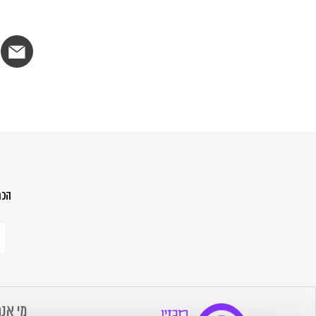
הכת
הר
לנ
ש
מה
הח
מי אנח