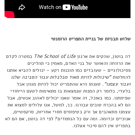
שלוש תבניות של בניית התפריט הרומנטי
דה בוטון, שהקים את ארגון
The School of Life
במטרה לקדם
את הרווחה והאושר של בני האדם, מאמין כי תהליכים
פסיכולוגיים – שעובדים כמו תוכנות רקע – יכולים להביא אותנו
להחלטות
"שיכולות להיות מאוד מבלבלות עבור הסביבה שלנו
ועבור עצמנו".
טענתו היא שהתפריט יכול להיות מגוון אבל
בלעדי, כלומר רק המנות שנמצאות בו מתאימות לטעם הייחודי
שפיתחנו. כמו באוכל, זה אומר שאנו יכולים לאהוב אנשים, אבל
הם לא בהכרח טובים עבורנו. כך, למשל, אנו עלולים למצוא את
עצמנו מתאהבים אך ורק בטיפוסים חסרי אחריות, סרקסטיים,
אנוכיים וכדומה. ומה עם כל הנחמדים? לפי דה בוטון, אם הם לא
בתפריט אין להם סיכוי אצלנו.