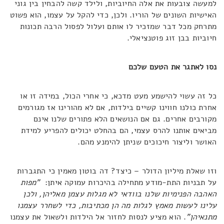
למעשה צובעות את אלה החיוביות, ולילד קשה להבחין בין גוני
האישיות השונים של הוריו. ולכן, כדי להקל על עצמו, הוא פשוט
מתרחק מכל דבר שמזכיר לו אותם ועלול לפסול הרבה תכונות
חיוביות בבן זוג פוטנציאלי.
נסו לאתגר את הטעם שלכם
כל זה עשוי להישמע מעט מדכא, כי אחרי הכול, במידה זו או
אחרת כולנו חווינו קשיים בילדות, אם לא מהורינו אז מגורמים
מקורבים אחרים. גם אם הנושאים הלא פתורים שלנו אינם
מביאים אותנו להרס עצמי, הם בהחלט יכולים להפריע למידת
האושר וליצור חיכוכים שניתן להימנע מהם.
וזו שאלת מיליון הדולר – כיצד? דה בוטון מאמין כי התגברות
על תבניות התת-מודע מתחילה בהיכרות עמוקה איתן:
"מפות
האהבה הפנימיות שלנו בוודאי לא מגלות עצמן מאליהן, ולכן
עלינו לעשות מאמץ לגלות מה הן מכתיבות, כדי לשחרר עצמנו
מתנאיהן"
. הוא מציע לנסות לחזור אל הילדות ולשאול את עצמנו