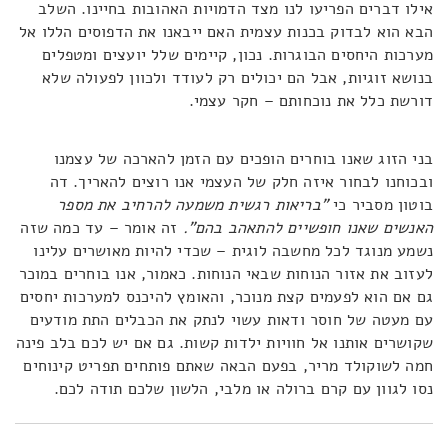
אילו דברים הפריעו לנו מצד הדמויות האהובות בחיינו. השלב
הבא הוא לבדוק בכנות עצמית האם ייבאנו את הדפוסים הללו אל
מערכות היחסים הבוגרות. נכון, קיימים שלל יועצים ומטפלים
בנושא זוגיות, אבל הם יכולים רק לעודד ולכוון לפעולה שלא
דורשת כלל את נוכחותם – חקר עצמי.
בני הזוג שאנו בוחרים הופכים עם הזמן להארכה של עצמנו
ובכוחנו לבחור איזה חלק של העצמי אנו רוצים להאריך. דה
בוטון מסביר כי
"בריאות רגשית משמעה להרחיב את מספר
האנשים שאנו חופשיים להתאהב בהם".
זה אומר – עד כמה שזה
נשמע מנוגד לכל מחשבה לוגית – שכדי להיות מאושרים עלינו
לעזוב את אזור הנוחות שבאי הנוחות. כאמור, אנו בוחרים במוכר
גם אם הוא לפעמים קצת מנוכר, והאומץ להיכנס למערכות יחסים
עם מעטה של חוסר ודאות עשוי לנתק את הכבלים התת מודעים
שקושרים אותנו אל חוויות ילדות קשות. גם אם יש לכם בלב פינה
חמה לשוקולד מריר, בפעם הבאה שאתם פותחים תפריט קינוחים
נסו לגוון עם קרם ברולה או מלבי, הלשון שלכם תודה לכם.