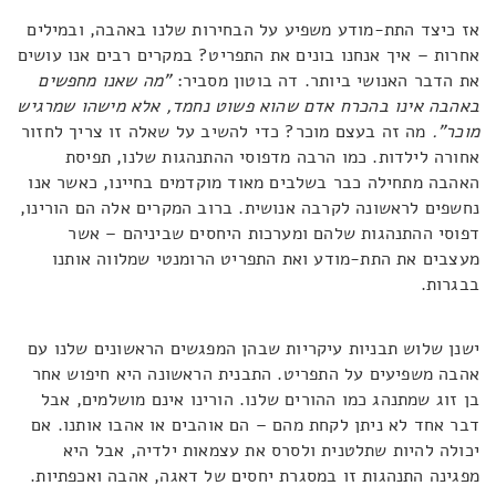
אז כיצד התת-מודע משפיע על הבחירות שלנו באהבה, ובמילים
אחרות – איך אנחנו בונים את התפריט? במקרים רבים אנו עושים
את הדבר האנושי ביותר. דה בוטון מסביר:
"מה שאנו מחפשים
באהבה אינו בהכרח אדם שהוא פשוט נחמד, אלא מישהו שמרגיש
מוכר".
מה זה בעצם מוכר? כדי להשיב על שאלה זו צריך לחזור
אחורה לילדות. כמו הרבה מדפוסי ההתנהגות שלנו, תפיסת
האהבה מתחילה כבר בשלבים מאוד מוקדמים בחיינו, כאשר אנו
נחשפים לראשונה לקרבה אנושית. ברוב המקרים אלה הם הורינו,
דפוסי ההתנהגות שלהם ומערכות היחסים שביניהם – אשר
מעצבים את התת-מודע ואת התפריט הרומנטי שמלווה אותנו
בבגרות.
ישנן שלוש תבניות עיקריות שבהן המפגשים הראשונים שלנו עם
אהבה משפיעים על התפריט. התבנית הראשונה היא חיפוש אחר
בן זוג שמתנהג כמו ההורים שלנו. הורינו אינם מושלמים, אבל
דבר אחד לא ניתן לקחת מהם – הם אוהבים או אהבו אותנו. אם
יכולה להיות שתלטנית ולסרס את עצמאות ילדיה, אבל היא
מפגינה התנהגות זו במסגרת יחסים של דאגה, אהבה ואכפתיות.