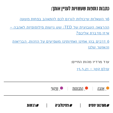
כתבות נוספות שעשויות לעניין אותך:
36 השאלות שיכולות לגרום לכם להתאהב בפחות משעה
ההרצאה השבועית של TED: שש גישות פילוסופיות לאהבה –
איזו מדברת אליכם?
6 דרכים בהן אחינו ואחיותינו משפיעים על הזהות, הבריאות
והאושר שלנו
עוד מרדיו מהות החיים:
עולם קטן – 15.3.21
אהבה
התבוננות
שיקוף
#
#
#
מערכות יחסים
פסיכולוגיה
רגשות