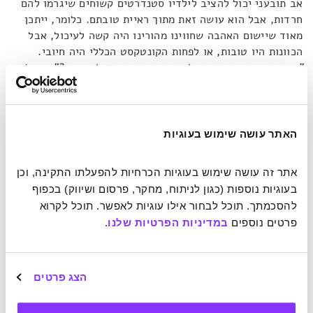
אב תובעני יכול להציב לילדיו סטנדרטים קשוחים שיגרמו להם
חרדות, אבל הוא עושה זאת מתוך ראיית טובתם. כלומר, ייתכן
מאוד שיישום האהבה שחווינו מהורינו היה קשה לעיכול, אבל
הכוונות היו טובות, או לפחות הקונטקסט הכללי היה חיובי.
"מדוע שאי פעם נחזור על משהו שהיה מאוד לא נעים?"
שואל
דה בוטון, ומשיב כי ילד שחווה אהבה קשוחה, או כל סוג אחר
לצורך העניין, מתרגל לדפוסי ההתנהגות של הוריו, ובאופן
תת-מודע מקשר אותם למערכת יחסים תומכת. לכן, כאשר אנו
ניגשים למזנון לבחור את המנה, אנו מחפשים את זו שטעמה
האתר עושה שימוש בעוגיות
מוכר, גם מעט חמוץ או מריר. זה מסביר מדוע אנשים מסוימים
מוצאים את עצמם ברצפים של מערכות יחסים פוגעניות ולא
אתר זה עושה שימוש בעוגיות הכרחיות להפעלתו התקינה, וכן 
מבינים מה לא בסדר בשיקול הדעת שלהם. זה יכול להסביר גם
בעוגיות נוספות (כגון לניתוח, מחקר, פרסום ושיווק) בכפוף 
מדוע אנו נמצאים במערכת יחסים קבועה ויציבה, אבל פגועים
להסכמתך. תוכל לבחור אילו עוגיות לאפשר. תוכל לקרוא 
חדשות לבקרים.
פרטים נוספים 
במדיניות הפרטיות שלנו
.
התבנית השנייה היא תמונת מראה של הראשונה. כאן מדובר
בהעתקת התנהגותם של הורינו אל תוך מערכת היחסים
הצג פרטים
הרומנטית. כלומר, מציאת בן זוג שישקף את המקום שבו אנו
היינו בתור ילדים. דה בוטון מסביר כי לעתים הקשיחות של