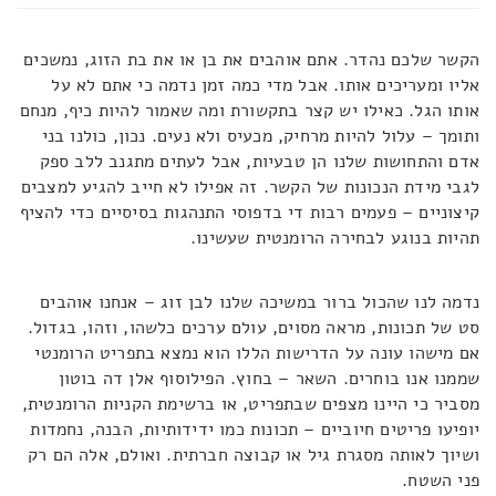
הקשר שלכם נהדר. אתם אוהבים את בן או את בת הזוג, נמשכים
אליו ומעריכים אותו. אבל מדי כמה זמן נדמה כי אתם לא על
אותו הגל. כאילו יש קצר בתקשורת ומה שאמור להיות כיף, מנחם
ותומך – עלול להיות מרחיק, מכעיס ולא נעים. נכון, כולנו בני
אדם והתחושות שלנו הן טבעיות, אבל לעתים מתגנב ללב ספק
לגבי מידת הנכונות של הקשר. זה אפילו לא חייב להגיע למצבים
קיצוניים – פעמים רבות די בדפוסי התנהגות בסיסיים כדי להציף
תהיות בנוגע לבחירה הרומנטית שעשינו.
נדמה לנו שהכול ברור במשיכה שלנו לבן זוג – אנחנו אוהבים
סט של תכונות, מראה מסוים, עולם ערכים כלשהו, וזהו, בגדול.
אם מישהו עונה על הדרישות הללו הוא נמצא בתפריט הרומנטי
שממנו אנו בוחרים. השאר – בחוץ. הפילוסוף אלן דה בוטון
מסביר כי היינו מצפים שבתפריט, או ברשימת הקניות הרומנטית,
יופיעו פריטים חיוביים – תכונות כמו ידידותיות, הבנה, נחמדות
ושיוך לאותה מסגרת גיל או קבוצה חברתית. ואולם, אלה הם רק
פני השטח.