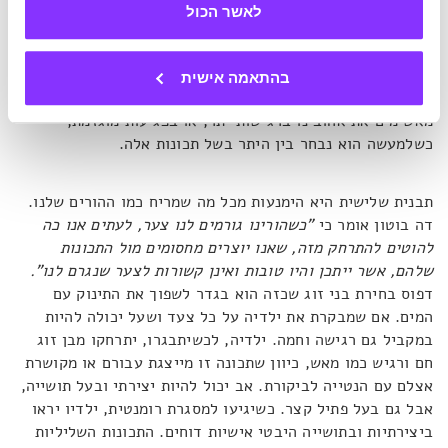
ההורים פוגעת בנו, והדרך שלנו להימנע מפגיעה כמבוגרים היא
לאשר הכול
לאמץ את תפקיד הפוגע.
"עמוק בפנים, העצמי הילד חושב:
'האדם שעשה לי את הדברים האלה היה, במובן מסוים, ההיפך
ממני וזה כנראה המקום של ביטחון, וזה מי שאני רוצה להיות
בהתאמה אישית
במערכת יחסים חדשה'".
כך אנו יכולים למצוא את עצמנו
מאשימים את אהובינו ברגישות יתר, או בפגיעות מוגזמת,
כשלמעשה הוא נבחר בין היתר בשל תכונות אלה.
תבנית שלישית היא הימנעות מכל מה שמריח כמו ההורים שלנו.
דה בוטון אומר כי
"כשהורינו גורמים לנו צער, לעתים אנו כה
להוטים להתרחק מזה, שאנו יוצרים מחסומים מול התכונות
שלהם, אשר ייתכן והיו טובות ואינן קשורות לצער שנגרם לנו".
דפוס בחירת בני זוג שכזה הוא בגדר לשפוך את התינוק עם
המים. אם שמבקרת את ילדיה על כל צעד ושעל יכולה להיות
במקביל גם רגישה וחמה. ילדיה, לכשיתבגרו, יתרחקו מבן זוג
חם ורגיש כמו מאש, כיוון שתכונה זו מייצגת עבורם או מקושרת
אצלם עם הנטייה לביקורת. אב יכול להיות יצירתי ובעל תושייה,
אבל גם בעל פתיל קצר. כשיגיעו למסגרת רומנטית, ילדיו יראו
ביצירתיות ובתושייה היבטי אישיות דוחים. התכונות השליליות