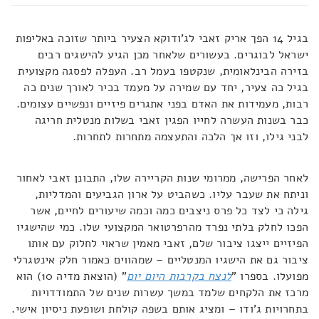
בגיל 14 הפך אריק זאבי לג'ודוקא הצעיר ביותר שזוכה באליפות
ישראל לבוגרים. בעשורים שלאחר מכן הגיע להישגים רבים
בזירה הבינלאומית, שנקטפו בעמל רב. העפלה לפסגה מקצועית
בגיל כה צעיר, יחד עם שמירה על מעמד בכיר לאורך שנים כה
רבות, מעמידות את האדם בפני אתגרים פיזיים ונפשיים עצומים.
כבר בשנות העשרה לחייו הפגין זאבי בשלות מנטלית חריגה
לבני גילו, וזו אך הלכה והתעצמה מתחרות לתחרות.
לאחר הפרישה, ממרומי שנות הקריירה שלו, התבונן זאבי לאחור
וניתח את שעבר עליו. כשהביט על ארון הגביעים והמדליות,
גילה כי לצד כל פרס ניצבים כמה וכמה שיעורים לחיים, אשר
הפכו לחלק בלתי נפרד מהרפרטואר המקצועי שלו. כמי שהישגיו
הפיזיים ייצגו ציבור שלם, זאבי מאמין שראוי לחלוק עם אותו
ציבור גם את הישגיו המנטליים – שמהווים כאמור חלק אינטגרלי
מפועלו. בספרו "
לנצח בקרבות היום יום
" (הוצאת מדיה 10) הוא
מרכז את הלקחים שלמד במשך עשרות שנים של התמודדויות
בתחרויות ג'ודו – ומציג אותם בשפה קולחת ושופעת ניסיון אישי.