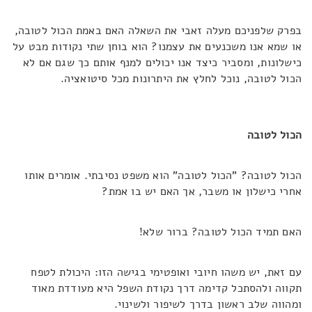
בפרק שלפניכם מעלה זאבי את השאלה האם באמת הכול לטובה,
או שמא אנו משכנעים את עצמנו? הוא בוחן שתי נקודות מבט על
כישלונות, ומסביר כיצד אנו יכולים למנף אותם כך שגם אם לא
הכול לטובה, נוכל לחלץ את היתרונות מכל סיטואציה.
הכול לטובה
הכול לטובה? "הכול לטובה" הוא משפט נסיבתי. אומרים אותו
אחרי כישלון או משבר, אך האם יש בו אמת?
האם תמיד הכול לטובה? ברור שלא!
עם זאת, יש משהו חיובי ואופטימי בגישה הזו: היכולת לטפח
תקווה ולהסתכל קדימה דרך נקודת השפל היא מעודדת מאוד
ומהווה שלב ראשון בדרך לשיפור ולשינוי.