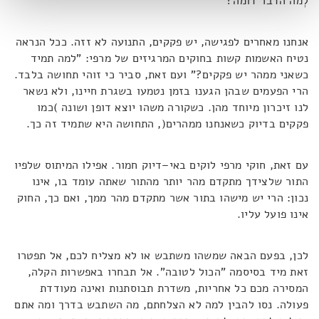
לְמה הדבר דומה?
אנחנו מאחרים לפגישה, יש פקקים, התנועה לא זזה. ככל הנראה
נטיח האשמות קשות בחוקים המרגיזים של מרפי: "למה תמיד
כשאני ממהר יש פקקים?" ועם זאת, סביר כי זוהי תחושה בלבד.
הרי הפעמים שבהן הגענו בזמן נטמעו בשגרת חיינו, ולא נשאר
לנו זיכרון מיוחד מהן. כשקורה משהו יוצא דופן ושונה )כמו
פקקים בדיוק כשאנחנו ממהרים(, התחושה היא שתמיד זה כך.
עם זאת, חוקי מרפי לוקים באי–דיוק חמור. אפילו המיתוס שלפיו
התור שלצידך מתקדם מהר יותר מהתור שאתה עומד בו, אינו
נכון: הרי יש מישהו בתור אשר מתקדם מהר ממך, ואם כך, החוק
אינו פועל עליו.
לכן, בפעם הבאה שמשהו משתבש או לא מצליח לכם, אל תפטרו
זאת מיד בסיסמה "הכול לטובה". אל תבחרו באפשרות הקלה,
המסירה מכם כל אחריות, משדרת תבוסתנות ואינה מעודדת
פעולה. נסו להבין למה לא הצלחתם, מה השתבש בדרך ומה אתם