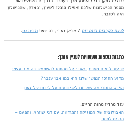
יכולים לתקן כדי להימנע מכך בעתיד. בדרך זו תצמצמו את
מספר הכישלונות שלכם ואפילו תוכלו לטעון, ובצדק, שהכישלון
היה לטובה.
לנצח בקרבות היום יום
/ אריק זאבי, בהוצאת
מדיה 10
.
כתבות נוספות שעשויות לעניין אותך:
שיעור לחיים מאריק זאבי: אל תהססו להשתמש בהומור עצמי
מדוע החוסן הנפשי שלנו הוא כמו אבן ענבר?
הפרק החסר: מה שאנחנו לא יודעים על לידתו של גאון
עוד מרדיו מהות החיים:
האבולוציה של המוזיקה והתודעה, עם דני שוורץ, והפעם –
תכנית לפסח