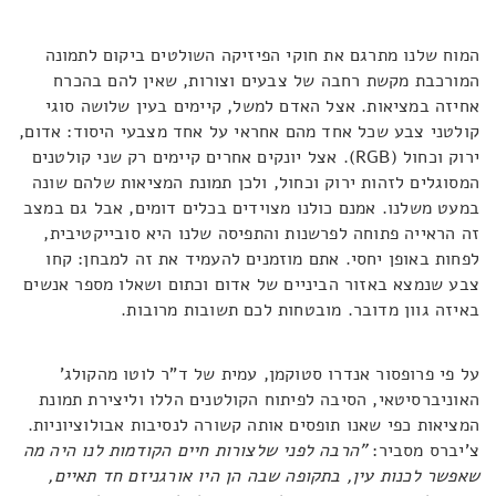
המוח שלנו מתרגם את חוקי הפיזיקה השולטים ביקום לתמונה
המורכבת מקשת רחבה של צבעים וצורות, שאין להם בהכרח
אחיזה במציאות. אצל האדם למשל, קיימים בעין שלושה סוגי
קולטני צבע שכל אחד מהם אחראי על אחד מצבעי היסוד: אדום,
ירוק וכחול (RGB). אצל יונקים אחרים קיימים רק שני קולטנים
המסוגלים לזהות ירוק וכחול, ולכן תמונת המציאות שלהם שונה
במעט משלנו. אמנם כולנו מצוידים בכלים דומים, אבל גם במצב
זה הראייה פתוחה לפרשנות והתפיסה שלנו היא סובייקטיבית,
לפחות באופן יחסי. אתם מוזמנים להעמיד את זה למבחן: קחו
צבע שנמצא באזור הביניים של אדום וכתום ושאלו מספר אנשים
באיזה גוון מדובר. מובטחות לכם תשובות מרובות.
על פי פרופסור אנדרו סטוקמן, עמית של ד"ר לוטו מהקולג'
האוניברסיטאי, הסיבה לפיתוח הקולטנים הללו וליצירת תמונת
המציאות כפי שאנו תופסים אותה קשורה לנסיבות אבולוציוניות.
צ'יברס מסביר:
"הרבה לפני שלצורות חיים הקודמות לנו היה מה
שאפשר לכנות עין, בתקופה שבה הן היו אורגניזם חד תאיים,