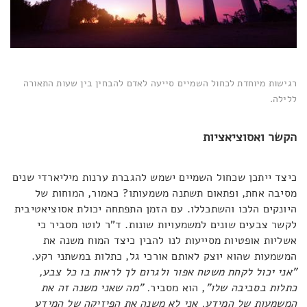
רגישות מיוחדת לכחול השמיים סייעה לאדם להבחין בין שעות התאורה
ללילה.
הקשר ואסוציאציות
כיצד ייתכן שכחול השמיים ישמש להגברת ערנות מיליארדי שנים
מסיבה אחת, ופתאום תשתנה משמעותו? כאמור, המוחות של
היונקים הלכו והשתכללו. עם הזמן התפתחה יכולת אסוציאטיבית
לקשר צבעים שונים למשמעויות שונות. ד"ר לוטו מסביר כי
אשליות אופטיות מסייעות לנו להבין כיצד המוח משנה את
המשמעות שהוא יוצק לאותם אורכי גל, כתלות במשתני רקע.
"אני יכול לקחת משטח אפור ולגרום לך לראות בו כל צבע,
כתלות בסביבה שלו"
, הוא מסביר
. "מה שאני משנה זה את
המשמעות של המידע, אני לא משנה את הפיזיקה של המידע