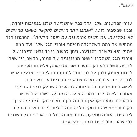
עצמו".
טווח הפרשנות שלנו גדל ככל שהשליטה שלנו בנסיבות יורדת,
וכמו שמסביר לוטו,
"אנחנו יותר רגישים להקשר כשאנו מרגישים
לא בשליטה, אנו חשים פחות נוח עם חוסר וודאות".
המנגנון הזה
ממחיש עד כמה השתכללה תפיסת אורכי הגל שלנו ועד כמה
עמוק היא נקשרה בתודעה. ניתן לראות כיצד גלאי הזיהוי של
אורכי הגל השתלבו בשאר המנגנונים של המוח, בקשר בין שפה
לצבע. השפה לא רק מתארת את המציאות, אלא גם מסייעת
לבנות אותה, ולכן קל לנו יותר לזהות הבדלים בין צבעים שיש
לנו כינויים עבורם, ואילו את גוני הביניים אנו משייכים
לקטגוריות צבע רחבות יותר. זו הסיבה שחלק רואים טורקיז
ואחרים לא מבינים במה הוא שונה מירוק. בשפה של שבט
טרהומרה ממקסיקו אין הבחנה בין כחול וירוק, וניסוי שנערך
בקרבם מצא שהם התקשו לזהות הבדלים בין ריבועים כחולים
לירוקים. השפה מסייעת לחדד את הגבול בין אורכי הגל השונים
כפי שהם מתפרשים במוחנו כצבעים.