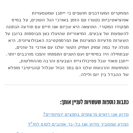
המחקרים המעודכנים חושפים כי ייתכן שמשמעויות
אסוציאטיביות נקשרו עם הזמן באורכי הגל השונים, על בסיס
תפקודו המקורי. התוצאה היא שכיום אנו חיים עם תודעה הנתונה
להשפעות של צבעים. התיאוריות שהועלו כאן מבוססות ברובן על
השערות מדעיות המציגות את הפרספקטיבה האבולוציונית. היא
מגלה עד כמה עמוק ועתיק הקשר שלנו עם אורכי גל שונים,
שבתחילה היו בסיסיים ועם השנים התפתחו והפכו מורכבים יותר.
ייתכן מאוד שכל פסיכולוגיית הצבעים והרבה מההחלטות,
התחושות והרגשות שלנו הם בסך הכול שכלול קוגניטיבי מופלא
של ההבדל בין יום ולילה.
כתבות נוספות שעשויות לעניין אותך:
מדוע אנו רואים פרצופים בחפצים יומיומיים?
המדע שמסביר מדוע אנו כל-כך אוהבים לטוס לחו"ל