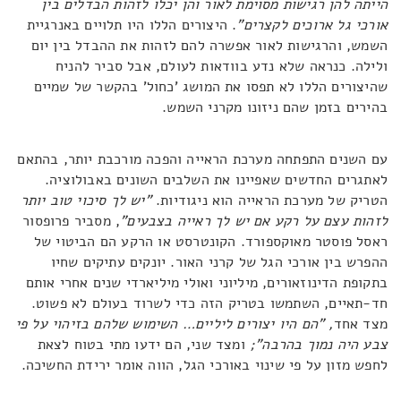
הייתה להן רגישות מסוימת לאור והן יכלו לזהות הבדלים בין
אורכי גל ארוכים לקצרים"
. היצורים הללו היו תלויים באנרגיית
השמש, והרגישות לאור אפשרה להם לזהות את ההבדל בין יום
ולילה. כנראה שלא נדע בוודאות לעולם, אבל סביר להניח
שהיצורים הללו לא תפסו את המושג 'כחול' בהקשר של שמיים
בהירים בזמן שהם ניזונו מקרני השמש.
עם השנים התפתחה מערכת הראייה והפכה מורכבת יותר, בהתאם
לאתגרים החדשים שאפיינו את השלבים השונים באבולוציה.
הטריק של מערכת הראייה הוא ניגודיות.
"יש לך סיכוי טוב יותר
לזהות עצם על רקע אם יש לך ראייה בצבעים"
, מסביר פרופסור
ראסל פוסטר מאוקספורד. הקונטרסט או הרקע הם הביטוי של
ההפרש בין אורכי הגל של קרני האור. יונקים עתיקים שחיו
בתקופת הדינוזאורים, מיליוני ואולי מיליארדי שנים אחרי אותם
חד-תאיים, השתמשו בטריק הזה כדי לשרוד בעולם לא פשוט.
מצד אחד
, "הם היו יצורים ליליים… השימוש שלהם בזיהוי על פי
צבע היה נמוך בהרבה";
ומצד שני, הם ידעו מתי בטוח לצאת
לחפש מזון על פי שינוי באורכי הגל, הווה אומר ירידת החשיכה.