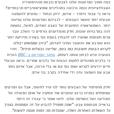
כמה מתוך הפרשנות שלנו לצבעים נובעת מההיסטוריה
האבולוציונית וכמה נרכשה בתהליכים אסוציאטיביים תרבותיים?
נראה כי צבעי היסוד – אדום, ירוק וכחול – נתונים להשפעה
טבעית יותר משאר הצבעים – לגביהם הפרשנות שלנו גמישה
יותר. האסוציאציה החושנית של הצבע האדום, למשל, נמצאה
זהה בתרבויות שונות. חלק מהמדענים גורסים כי השלב שבו
פנים חשופות אפשרו לנו להבחין בשפת גוף בצורה מדויקת יותר
הוא שקיבע את ההקשר המיני לאדום,
"כיוון שפתאום יכולנו
לקרוא הבעות חשובות כמו כעס, שליטה ובשלות מינית"
. זוהי
השערה שיש לבחון אותה לעומק.
מחקר שפורסם ב-
BBC
הוכיח
כי כלבים מסוגלים לחקות הבעות של כלבים אחרים. נראה שבעלי
חיים יודעים לקרוא שפת גוף עם או בלי פרווה, אבל אדום נותר
צבע עם השפעה עזה ודי אחידה בקרב בני אדם.
חלק מהסיפור של הצבעים נותר לנו עוד לחשוף, אבל גם הפרקים
שפתוחים בפנינו כרגע שופכים אור מסקרן על אופן הפעולה של
התודעה ושל התפיסה שלנו. לוטו אומר כי עבורו זה היופי
בראייה מבוססת צבע:
"אתה מתחיל להביט על זה ונפתחות בפניך
כל השאלות האחרות האלה, שמגלות מה המוח מנסה לעשות".