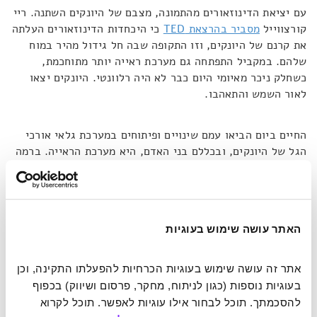
עם יציאת הדינוזאורים מהתמונה, מצבם של היונקים השתנה. ריי
קורצווייל
מסביר בהרצאת TED
כי היכחדות הדינוזאורים העלתה
את קרנם של היונקים, וזו התקופה שבה חל גידול מהיר במוח
שלהם. במקביל התפתחה גם מערכת ראייה יותר מתוחכמת,
כשחלק ניכר מאיומי היום כבר לא היה רלוונטי. היונקים יצאו
לאור השמש והתאהבו.
החיים ביום הביאו עמם שינויים ופיתוחים במערכת גלאי אורכי
הגל של היונקים, ובכללם בני האדם, היא מערכת הראייה. ברמה
הבסיסית ביותר צבע הוא אור – ואור נשא מאז ומעולם
אינפורמציה חשובה ביותר להישרדות האדם. פרופסור פוסטר
מסביר כי השעון הביולוגי שלנו התפתח לאור ההבדלים (תרתי
משמע) בין מידת הבהירות של שעות היום ובין הכהות של שעות
האתר עושה שימוש בעוגיות
החשיכה. אחד השכלולים במערכת היה גם תרגום של אורכי הגל
למה שאנו תופסים כצבע.
אתר זה עושה שימוש בעוגיות הכרחיות להפעלתו התקינה, וכן 
בעוגיות נוספות (כגון לניתוח, מחקר, פרסום ושיווק) בכפוף 
האפקט בא לידי ביטוי באופן בולט בצבע הכחול, ובאופן ספציפי
להסכמתך. תוכל לבחור אילו עוגיות לאפשר. תוכל לקרוא 
הגוון שמשתקף אלינו מהאטמוספרה. פוסטר אחראי לגילויו של