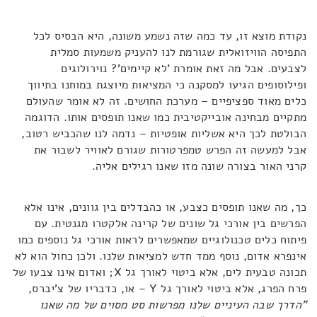
נקודת מוצא זו, עד כמה שזה נשמע משונה, היא הבסיס לכל
התפיסה הוויזואלית שגורמת לנו להעניק משמעות סמלית
לצבעים. אבל מה זאת אומרת 'לא קיימים'? נוירולוגים
ופילוסופים הגיעו למסקנה כי המציאות מיוצגת במוחנו בתיווך
כלים מאוד ספציפיים – מערכת החושים. זה לא אומר שהעולם
מתקיים מבחינה אובייקטיבית כמו שאנו תופסים אותו. הדוגמה
הבולטת לכך היא אשליות אופטיות – נדמה לנו שהכביש רטוב,
אבל למעשה זה הפרש טמפרטורות שגורם לאוויר לשבור את
קרני האור בצורה שונה מזו שאנו רגילים אליה.
כך, מה שאנו תופסים כצבע, או כהבדלים בין גוונים, אינו אלא
הפרשים בין אורכי גל שונים של קרינה אלקטרו מגנטית. עם
פיתוח כלים טכנולוגיים שמאפשרים לראות אורכי גל נוספים כמו
אינפרא אדום, נוסף ממד חדש למציאות שלנו. ולכן כחול הוא לא
תכונה טבעית לים, אלא ביטוי לאורך גל X; ואדום אינו צבעו של
פרח הפרג, אלא ביטוי לאורך גל Y – או, כדבריו של צ'יברס,
"הדרך שבה העיניים שלנו מפרשות סט מסוים של מה שאנו