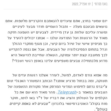
בועז מזרחי
|
19 אפריל, 2022
יום שמשי בחוץ, אתם צועדים להנאתכם והקרניים מלטפות. אתם
נושאים מבטכם מעלה – ותכול השמיים חודר מבעד לעיניים
ומשרה עליכם שלוות גן עדן מיידית. לצבעים יש השפעה חזקה
מאוד על הרגשות ועל התודעה שלנו – אנחנו יכולים להעיד על
כך מניסיון אישי של טיול ביום קיצי, וכן מגוף מחקרי ההולך
וגדל בתחום הפסיכולוגיה של הצבעים. אבל אם ננסה להקדיש
לכך מחשבה קצת יותר עמוקה, השאלה שחייבת להישאל היא
מדוע מלכתחילה צבעים משפיעים עלינו באופן רגשי ושכלי?
מה אפוא גורם לאדום, למשל, לעורר אצלנו רגשות עזים של
תשוקה, ומה בכחול מרגיע אותנו? הכותב והמשורר האנגלי טום
צ'יברס נרתם לחיפוש המדעי המרתק אחר מקורות ההשפעה של
הצבעים במאמר ב-
Telegraph
. מהר מאוד הוא שם את כל
הקלפים על השולחן והציג את דבריו של ד"ר באו לוטו, חוקר
מוח בקולג' האוניברסיטאי בלונדון:
"צבעים לא באמת קיימים
בעולם".