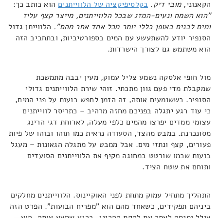
הקאנוני,
מובי דיק
.
בקלסיפיקציה של הלווייתנים
הוא כותב כך:
"הוא השמח ונעים-המזג שבכל הלווייתנים, מייצר קצף עליז
ומים לבנים באופן כללי יותר מכל אחד אחר מהם".
הלווייתן גדול
הסנפיר יודע להשתעשע עם המים בספורטיביות, ובתחביב הזה
הוא משתמש גם לצורך הישרדות.
מול חופי אלסקה נשמע צליל עמוק, מעין יבבה מתמשכת
שמקבלת מדי פעם גוון מתכתי. זוהי שירת הלווייתנים גדולי
הסנפיר. כששומעים אותה, זה הזמן לחפש בועות על פני המים,
כי עוד רגע יתגלה בפניכם מחזה מרהיב – כתריסר לווייתנים
עצומי ממדים יפרצו מהמים כלפי מעלה, לארוחת דגי הרינג
מסונכרנת. במבט מהצד, הסעודה נראית כמו תוהו ובוהו של פיות
פעורים, קצף ונתזי מים. אבל ממבט על מתגלה הגאונות – מעגל
בועות שכמו שורטט במחוגה מקיף את הלווייתנים הסועדים
ותוחם את שטח הציד.
התהליך מתחיל עמוק מתחת לפני האוקיינוס. הלווייתנים מחלקים
ביניהם תפקידים, כשאחד מהם הוא "מפריח הבועות". הפרט הזה
צולל ומנסה לאתר את להקת ההרינג. ברגע שמצא אותה, הוא