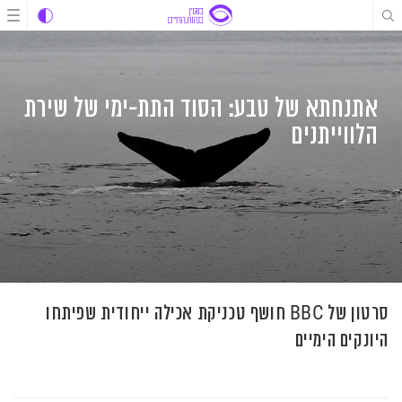
לג
לג
לג
תוכן
תוכן
ניווט
אתנחתא של טבע: הסוד התת-ימי של שירת
הלווייתנים
סרטון של BBC חושף טכניקת אכילה ייחודית שפיתחו
היונקים הימיים