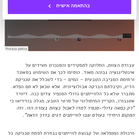
בהתאמה אישית
עבודת הצוות, החלוקה לתפקידים והסנכרון מעידים על
אינטליגנציה גבוהה מאוד. הוסיפו לכך את השימוש בסאונד
ורתימת הסביבה הטבעית – המים – כדי לשכלל את טכניקת
הדיג, וקיבלתם הברקה אבולוציונית. אלא שכאן לא תם הפלא.
מתברר שלא כל הלווייתנים גדולי הסנפיר צדים ככה. דיוויד
אטנבורו, הקריין המיתולוגי של סרטי הטבע, מגלה בווידיאו כי
"רק כמאה גדולי-סנפיר למדו לאכול כצוות בצורה הזו. וזה
המקום היחידי בעולם שבו לווייתנים דגים בדרך הזאת".
היכולת המופלאה של קבוצת לווייתנים נבחרת לפתח טכניקה כל