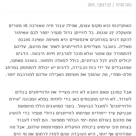
בועז מזרחי
|
22 דצמבר, 2015
האוקיינוס הוא מקום עצום, אפילו עבור חיה שאורכה 16 מטרים
ומשקלה 27 טונות. כל לווייתן גדול סנפיר יספר לכם שאיתור
להקת דגים במרחבים אינסופיים היא משימה שאינה מובנת
מאליה. כשכבר מצליחים הלווייתנים לאתר את מזונם, עליהם
להתמודד עם אתגר שלא מוכר למרבית חיות היבשה. הדגים
יכולים לנוע לכל הכיוונים, כולל למעלה ולמטה. בשונה מאתנו,
שמוגבלים על ידי כוח הכבידה, לדגים יש יכולת להתחמק במרחב
תלת-ממדי, מה שהופך את משימת האכילה שלהם למורכבת יותר.
אבל כמובן שאם הטבע לא היה מצייד את הלווייתנים בכלים
לשרוד, לא היינו מתכנסים כאן כדי לחזות בפלא המכונה 'שירת
הלווייתנים' ו'מעגל הבועות'. בשני המושגים הללו מוטמעת
טכניקת ציד ייחודית שפיתחו לווייתנים גדולי סנפיר כדי להשיג
את מזונם בעולם התת-ימי הבלתי מתפשר. הם למדו לעבוד
בצוות תוך שימוש ביכולת הווקלית המפורסמות שלהם, אבל מה
שמדהים אף יותר, היא העובדה שהם למדו לרתום את מי הים