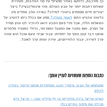
כך מורכבת, ודווקא באזור ספציפי על פני הגלובוס, מעוררת
שאלות רחבות יותר על טבע העולם: מהי אינטליגנציה? כיצד
יצורים חיים מפתחים כישורי למידה? באיזה שלב מחליט מין
כלשהו שהגיע הזמן
לשתף פעולה?
ספק אם בכלל ניתן להשיב על
השאלות הללו, אבל מדי פעם הטבע דואג להזכיר לנו שהן תמיד
על הפרק. ואם נסגור את המעגל הספרותי, גדולי הסנפיר מלמדים
אותנו דבר קטן נוסף על יחסיות: עבור אניני טעם אוכל הוא שווה
ערך לשירה. עבור הלווייתנים, שירה שוות ערך לאוכל.
כתבות נוספות שעשויות לעניין אותך:
אתנחתא של טבע: ציפורי הנגב שמלמדות אותנו שיעור בעזרה
לזולת
האיש שייצר בירה מלווייתן בן 35 מיליון שנה – וכיצד היא
מכילה את סיפור החיים כולו