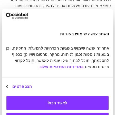
נושף אוויר בצורה מעגלית מסביב לדגים, כמו חומת בועות
שמקבעת אותם למקומם. שאר הלווייתנים צוללים מתחת ללהקה,
ולווייתן אחר – "הקורא" – משמיע את האות ומנצח על עלייה
מתואמת של הלווייתנים לסעוד את נפשם בהרינג. הפינאלה הזה
מעמיד באור משעשע את הביטוי "זה לא נגמר עד שהגברת
האתר עושה שימוש בעוגיות
השמנה שרה".
אתר זה עושה שימוש בעוגיות הכרחיות להפעלתו התקינה, וכן 
שירת הלווייתנים היא שפה מורכבת. כפי שהם משתמשים בה
בעוגיות נוספות (כגון לניתוח, מחקר, פרסום ושיווק) בכפוף 
לאכול באלסקה, הם משתמשים בה גם לצרכים נוספים אחרים
להסכמתך. תוכל לבחור אילו עוגיות לאפשר. תוכל לקרוא 
ואולם, אנו עדיין רחוקים מלפענח אותה. בהקלטה זו למשל,
פרטים נוספים 
במדיניות הפרטיות שלנו
.
תועדו צלילים חדשים של גדולי סנפיר בהוואי,
ולחוקרים
עוד אין
מושג מה המשמעות שלהם.
הצג פרטים
לאשר הכול