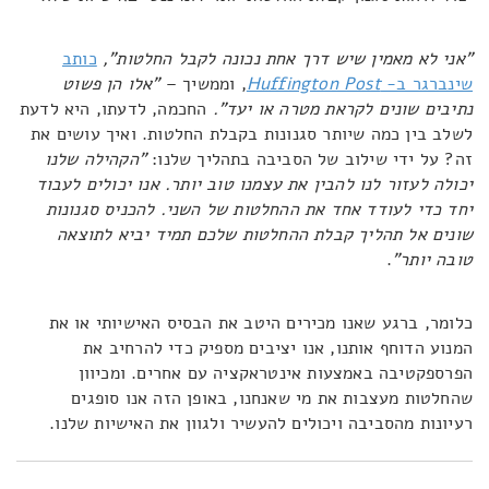
"אני לא מאמין שיש דרך אחת נכונה לקבל החלטות",
כותב
שינברגר ב-
Huffington Post
, וממשיך –
"אלו הן פשוט
נתיבים שונים לקראת מטרה או יעד".
החכמה, לדעתו, היא לדעת
לשלב בין כמה שיותר סגנונות בקבלת החלטות. ואיך עושים את
זה? על ידי שילוב של הסביבה בתהליך שלנו:
"הקהילה שלנו
יכולה לעזור לנו להבין את עצמנו טוב יותר. אנו יכולים לעבוד
יחד כדי לעודד אחד את ההחלטות של השני. להכניס סגנונות
שונים אל תהליך קבלת ההחלטות שלכם תמיד יביא לתוצאה
טובה יותר"
.
כלומר, ברגע שאנו מכירים היטב את הבסיס האישיותי או את
המנוע הדוחף אותנו, אנו יציבים מספיק כדי להרחיב את
הפרספקטיבה באמצעות אינטראקציה עם אחרים. ומכיוון
שהחלטות מעצבות את מי שאנחנו, באופן הזה אנו סופגים
רעיונות מהסביבה ויכולים להעשיר ולגוון את האישיות שלנו.