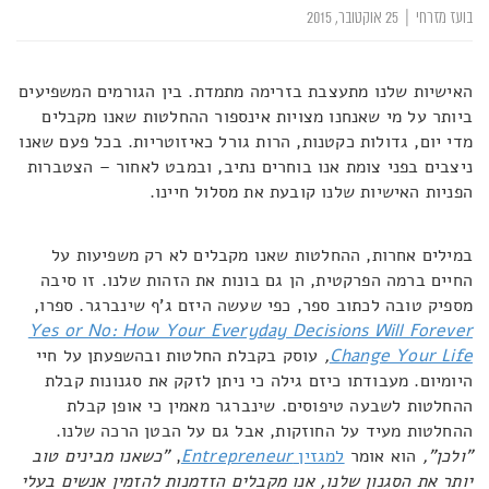
בועז מזרחי
|
25 אוקטובר, 2015
האישיות שלנו מתעצבת בזרימה מתמדת. בין הגורמים המשפיעים
ביותר על מי שאנחנו מצויות אינספור ההחלטות שאנו מקבלים
מדי יום, גדולות כקטנות, הרות גורל כאיזוטריות. בכל פעם שאנו
ניצבים בפני צומת אנו בוחרים נתיב, ובמבט לאחור – הצטברות
הפניות האישיות שלנו קובעת את מסלול חיינו.
במילים אחרות, ההחלטות שאנו מקבלים לא רק משפיעות על
החיים ברמה הפרקטית, הן גם בונות את הזהות שלנו. זו סיבה
מספיק טובה לכתוב ספר, כפי שעשה היזם ג'ף שינברגר. ספרו,
Yes or No: How Your Everyday Decisions Will Forever
Change Your Life
,
עוסק בקבלת החלטות ובהשפעתן על חיי
היומיום. מעבודתו כיזם גילה כי ניתן לזקק את סגנונות קבלת
ההחלטות לשבעה טיפוסים. שינברגר מאמין כי אופן קבלת
ההחלטות מעיד על החוזקות, אבל גם על הבטן הרכה שלנו.
"ולכן",
הוא אומר
למגזין
Entrepreneur
,
"כשאנו מבינים טוב
יותר את הסגנון שלנו, אנו מקבלים הזדמנות להזמין אנשים בעלי