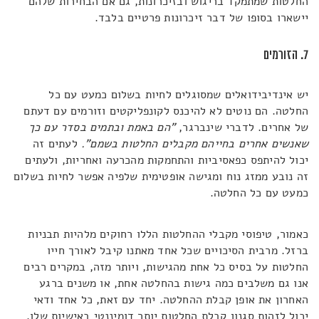
החלטות שמתמקד בריגוש ובזיכרונות, גם אם הבחירות שלהם
יישארו בסופו של דבר זיכרונות פרטיים בלבד.
7. הזורמים
יש אינדיבידואלים שמסוגלים לחיות בשלום כמעט עם כל
החלטה. הם נוטים לא להיכנס לקונפליקטים וזורמים עם דעתם
של אחרים. לדברי שינברגר,
"הם באמת ובתמים בסדר עם כך
שאנשים אחרים בחייהם מקבלים החלטות בשמם".
לעתים זה
יכול להיתפס כפאסיביות והתחמקות מהכרעה ואחריות, ולעתים
זה נובע ממזג נוח ומגישה אופטימית שלפיה אפשר לחיות בשלום
כמעט עם כל החלטה.
כאמור, טיפוסי מקבלי ההחלטות הללו רחוקים מלהיות תבניות
ברזל. מרבית הסיכויים שכל אחד מאתנו קיבל לאורך חייו
החלטות על בסיס כל אחת מהגישות, ויותר מזה, במקרים רבים
אנו גם משלבים כמה גישות בהחלטה אחת, או משנים ברגע
האחרון את אופן קבלת ההחלטה. יחד עם זאת, כל אחד ודאי
יכול לזהות סגנון קבלת החלטות יותר דומיננטי באישיות שלו.