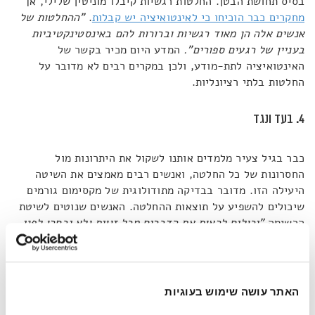
בסיס תחושת הבטן. החלטות רגשיות קיבלו מוניטין שלילי, אך
מחקרים כבר הוכיחו כי לאינטואיציה יש קבלות
.
"ההחלטות של
אנשים אלה הן מאוד רגשיות וברורות להם באינסטינקטיביות
בעניין של רגעים ספורים".
המדע היום מכיר בקשר של
האינטואיציה לתת-מודע, ולכן במקרים רבים לא מדובר על
החלטות בלתי רציונליות.
4. בעד ונגד
כבר בגיל צעיר מלמדים אותנו לשקול את היתרונות מול
החסרונות של כל החלטה, ואנשים רבים מאמצים את השיטה
היעילה הזו. מדובר בבדיקה מתודולוגית של מקסימום גורמים
שיכולים להשפיע על תוצאות ההחלטה. האנשים שנוטים לשיטת
הרשימה
"יכולים לראות את הדברים מכל זווית ולא יבחרו לפני
ששקלו את כל האפשרויות"
, אומר שינברגר – מה שמגביר את
יכולת ההכרעה וההשלמה עם הבחירה הסופית.
5. הגישה הרוחנית
האתר עושה שימוש בעוגיות