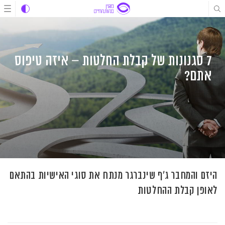
לג
לג
לג
תוכן
תוכן
ניווט
7 סגנונות של קבלת החלטות – איזה טיפוס
אתם?
היזם והמחבר ג'ף שינברגר מנתח את סוגי האישיות בהתאם
לאופן קבלת ההחלטות