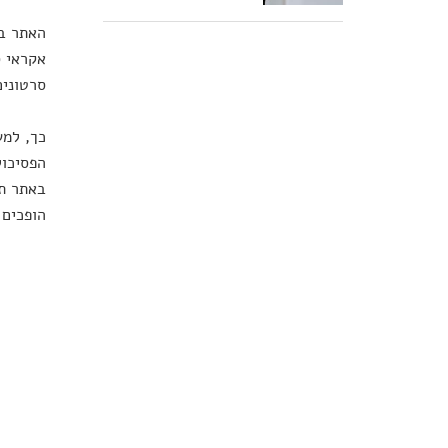
האתר בנ
אקראי ס
סרטונים
כך, למש
הפסיכול
באתר תד
הופכים 