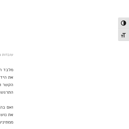
פעל/כבה ניגודיות גבוהה
תג גודל גופן
עובדות מד
מלבד הנ
את הידע
הקשר וב
התרגשות
ואם בהנ
את נושא
ממתינים