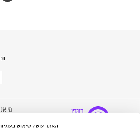
הכת
הר
לנ
ש
מה
הח
מי אנח
אודות 
האתר עושה שימוש בעוגיות
הערכים
מדיה שמגרה סקרנות, מעוררת השראה,
צרו קש
מעצימה ומרחיבה - במטרה לעורר