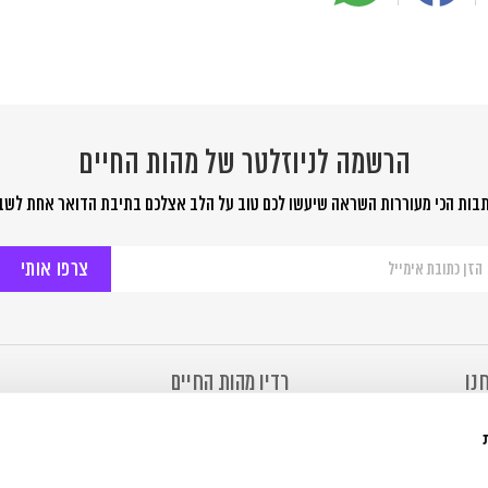
הרשמה לניוזלטר של מהות החיים
בות הכי מעוררות השראה שיעשו לכם טוב על הלב אצלכם בתיבת הדואר אחת לשב
שמה
יוזלטר
ל
ות
יים
נו
רדיו מהות החיים
מהות החיים
רדיו מהות החיים
 של מהות החיים
להאזנה ב- Soundcloud
ר
להאזנה ב- TuneIn