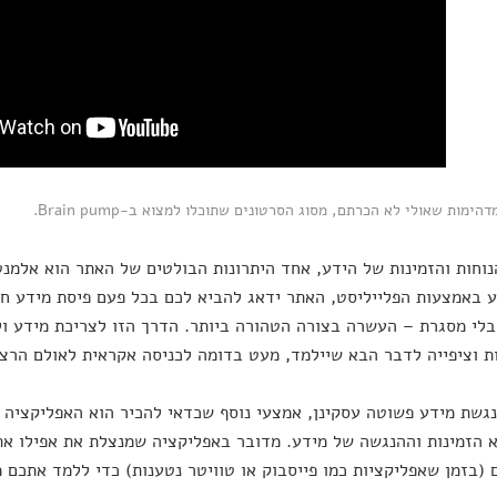
הימות שאולי לא הכרתם, מסוג הסרטונים שתוכלו למצוא ב-Brain pump.
וחות והזמינות של הידע, אחד היתרונות הבולטים של האתר הוא אלמנ
 באמצעות הפלייליסט, האתר ידאג להביא לכם בכל פעם פיסת מידע ח
לי מסגרת – העשרה בצורה הטהורה ביותר. הדרך הזו לצריכת מידע ו
 וציפייה לדבר הבא שיילמד, מעט בדומה לכניסה אקראית לאולם הרצא
גשת מידע פשוטה עסקינן, אמצעי נוסף שכדאי להכיר הוא האפליקציה
 הזמינות וההנגשה של מידע. מדובר באפליקציה שמנצלת את אפילו את
 (בזמן שאפליקציות כמו פייסבוק או טוויטר נטענות) כדי ללמד אתכם 