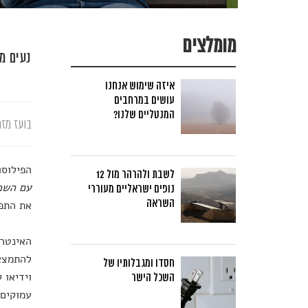
מומלצים
נעים מאוד, Brainpump – פלטפור
איזה שימוש אנחנו
עושים במרחבים
המנטליים שלנו?
בועז מזר
הפילוסו
לשבת ולהרהר מול 12
עם השכל
נופים ישראליים מעוררי
השראה
את התפי
האינטרנ
להתמצא 
חסדו ומגבלותיו של
וידיאו 
השכל הישר
עמוקים 