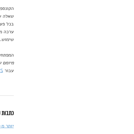
הקונספט
שאלה של
בכל פעם
ערכה מח
שימוש. 
המפתחי
מיומם 
עבור
OS
כתבות נ
יותר מ-300 סרטי תעודה שיציתו את הסקרנות ש