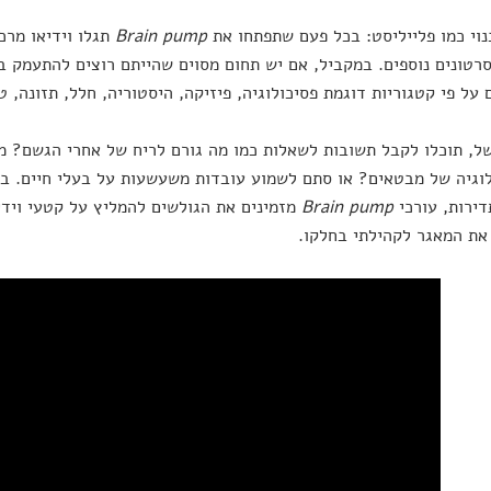
וי כמו פלייליסט: בכל פעם שתפתחו את
Brain pump
תגלו וידיאו מרכז
רטונים נוספים. במקביל, אם יש תחום מסוים שהייתם רוצים להתעמק בו
 על פי קטגוריות דוגמת פסיכולוגיה, פיזיקה, היסטוריה, חלל, תזונה, ט
ל, תוכלו לקבל תשובות לשאלות כמו מה גורם לריח של אחרי הגשם? מ
וגיה של מבטאים? או סתם לשמוע עובדות משעשעות על בעלי חיים. ב
ירות, עורכי
Brain pump
מזמינים את הגולשים להמליץ על קטעי וידי
את המאגר לקהילתי בחלקו.