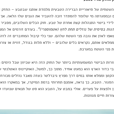
שטחית של תיאוריית הברירה הטבעית מלמדת אותנו שבטבע – החזק ש
ובמסגרתה מי שלומד להסתדר זוכה להעביר את הגנים שלו הלאה. אך יש
ידי ביטוי התנהלות קצת אחרת של טבע. חוק הכלים השלובים, מסביר ר
גות בסיסית של נוזלים תחת לחץ (אטמוספרי)"
. בעודם זורמים אל המפ
אפו לאזן את גובה פני השטח שלהם. שני כלי קיבול המחוברים זה לז
מלאים אותם, נקראים כלים שלובים – וללא תלות בגודל, זווית או צור
ת פני השטח במערכת.
רות הביטוי המשמעותיות ביותר של החוק הזה היא שכיוון שכל הימים מ
י כדור הארץ הוא כמעט אחיד. מתוך כך, למשל, האוקיינוס האטלנטי ע
הקטן וממלא אותו במים דרך מפרץ גיברלטר כשזה מאבד נוזלים מכור
הסגור. הטבע, כך נראה, אומנם תחרותי ברמת המיקרו, אך במאקרו הו
ן ולפצות על פערים. אולי במבט על, הטבע הוא סט של תנאים שנועדו 
ורות חיים מגוונות.