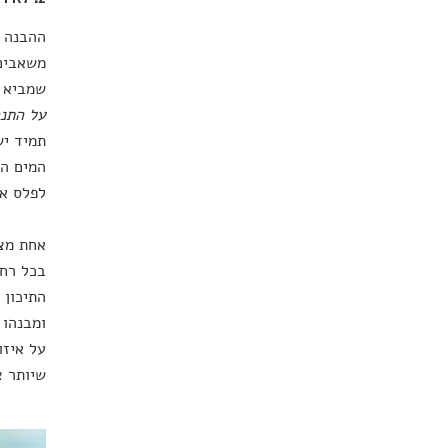
ההבנה ה
משאבים 
שמביא ל
על התנה
תמיד יש
המים המ
לפלס א
אחת מצו
בכל רחב
התיכון 
ומבנהו 
על איזו
שיותר צ