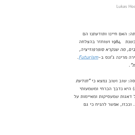
ה: האם חיינו ותודעתנו הם
בעלי תפקיד מרכזי במבנה היקום או שהם אינם רלוונטיים עבורו? ניסוי שערך בשנת 1984 ושוחזר בהצלחה
ים, מה שנקרא סופרפוזיציה,
רה מרינה ג'ונס ב-
Futurism
.
ת"
.
סה: שוב ושוב נמצא כי
"
תודעת
) היא נדבך הכרחי ומשמעותי
 דאגות שמעסיקות ומאיימות על
 וככזו, אפשר להניח כי גם