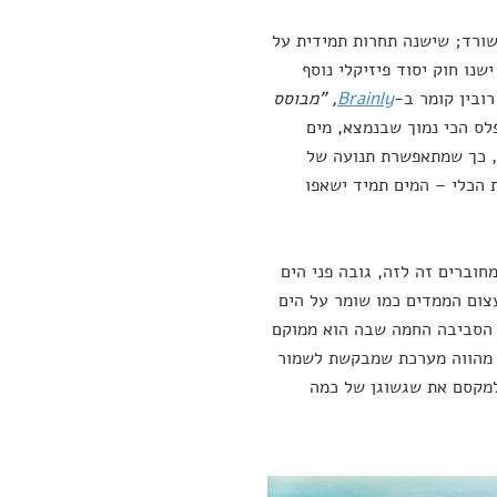
ורד; שישנה תחרות תמידית על
נו חוק יסוד פיזיקלי נוסף
ובין קומר ב-
Brainly
,
"מבוסס
לס הכי נמוך שבנמצא, מים
ה, כך שמתאפשרת תנועה של
ת הכלי – המים תמיד ישאפו
חוברים זה לזה, גובה פני הים
צום הממדים כמו שומר על הים
ח הסביבה החמה שבה הוא ממוקם
א מהווה מערכת שמבקשת לשמור
למקסם את שגשוגן של כמה