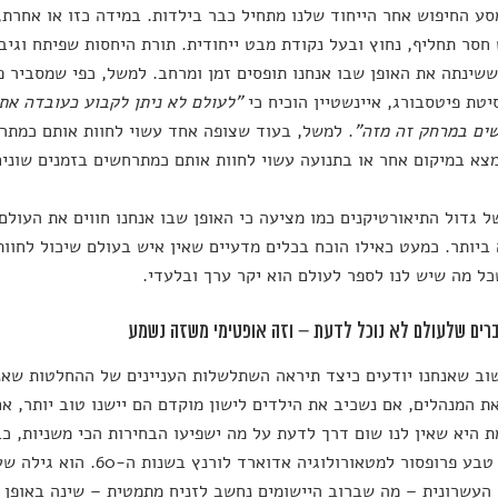
סע החיפוש אחר הייחוד שלנו מתחיל כבר בילדות. במידה כזו או אחרת,
חסר תחליף, נחוץ ובעל נקודת מבט ייחודית. תורת היחסות שפיתח וגיב
שינתה את האופן שבו אנחנו תופסים זמן ומרחב. למשל, כפי שמסביר פרו
יטת פיטסבורג, איינשטיין הוכיח כי
"לעולם לא ניתן לקבוע כעובדה את 
ים במרחק זה מזה"
. למשל, בעוד שצופה אחד עשוי לחוות אותם כמתרח
צא במיקום אחר או בתנועה עשוי לחוות אותם כמתרחשים בזמנים שונים
ל גדול התיאורטיקנים כמו מציעה כי האופן שבו אנחנו חווים את העולם 
ביותר. כמעט כאילו הוכח בכלים מדעיים שאין איש בעולם שיכול לחוות
כל מה שיש לנו לספר לעולם הוא יקר ערך ובלעדי.
וב שאנחנו יודעים כיצד תיראה השתלשלות העניינים של ההחלטות שאנ
ת המנהלים, אם נשכיב את הילדים לישון מוקדם הם יישנו טוב יותר, א
 היא שאין לנו שום דרך לדעת על מה ישפיעו הבחירות הכי משניות, כב
הפרפר' טבע פרופסור למטאורולוגיה
העשרונית – מה שברוב היישומים נחשב לזניח מתמטית – שינה באופן 