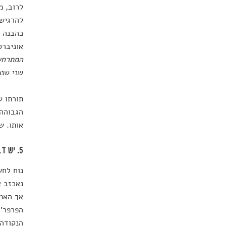
לרוב, מ
להרגיש 
כהבנה ש
אוניברס
המתרחש
שני שנמ
תורתו ש
הגבוהה 
אותו. ש
5. יש דברים שלעולם לא נוכל לדעת – וזה אופטימי משזה נשמע
נוח לחש
נאכזב א
אך האמת
הנקודה 