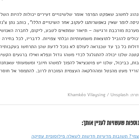
הוג לחשוב שאפקט הפרפר אומר שלשינויים זעירים יכולות להיות השלכו
ניסה לומר שאין באפשרותנו לעקוב אחר השינויים הללו"
, כותב נתן צ'נ
ערכת מורכבת ורגישה – תיאור שמתאים לטבע, ליקום, לחברה האנושית
כולים להוביל לתוצאות משמעותיות ובלתי צפויות. לדבריו, לכל בחירה ק
דולות כל כך עד שכנראה לעולם לא נוכל לדעת שהן התרחשו בעקבותיה. 
טנה שלנו יכולה להתגלגל לכדי משהו גדול ונפלא ואילו ברגעים הקשים
ות, כביכול, שלנו יש פוטנציאל להפוך למשהו חיובי ומשמעותי שאנחנו 
וריד מעט מהנטל ומההלקאה העצמית המוכרת לרוב. להתמסר אל חוסר ה
Khamkéo Vilaysing
וספות שעשויות לעניין אותך:
מי? תשובות מדעיות חדשות לשאלה פילוסופית עתיקה