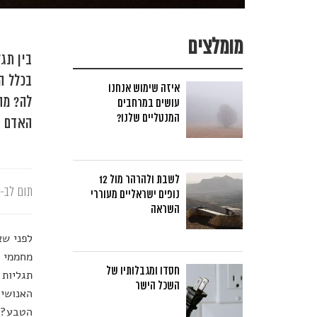
מומלצים
בין תג
בכלל הת
איזה שימוש אנחנו
לה? מה
עושים במרחבים
המנטליים שלנו?
האדם –
לשבת ולהרהר מול 12
תום לב-א
נופים ישראליים מעוררי
השראה
לפני שא
מחממי ל
חסדו ומגבלותיו של
תגליות 
השכל הישר
האנושי.
הטבע? א