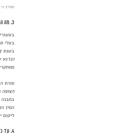
מפרץ גיברלט
3. מה הופך אותנו למשמעותיים?
בעשורים
בשנת 2007 הראה כי
וברגע ש
ממחקריו
תורת הק
הצופה נ
במבנה ה
המין הא
ליקום י
4. עד כמה ייחודית החוויה שלנו?