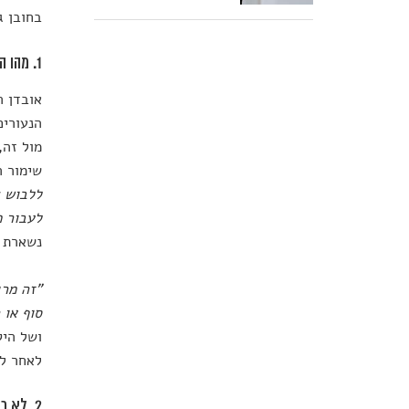
בחובן ג
1. מהו הדבר שאינו אובד לעולם?
אובדן ה
הנעורים
מול זה,
שימור ה
ללבוש צ
לעבור 
נשארת כ
"זה מרג
סוף או 
ושל היק
לאחר לכ
2. לא רק החזק שורד בטבע