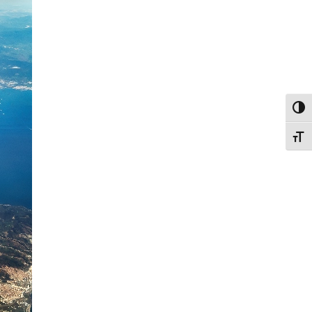
פעל/כבה ניגודיות גבוהה
תג גודל גופן