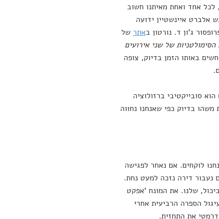
 לכל אחד ואחת מאיתנו חשוב
ש אלברט איינשטיין ידועה
פסור ג'ון ד. נורטון ב
אתר
של
הסימולטניות של שני אירועים
שים באותו הזמן בדיוק, צופה
.
הוא סובייקטיבי ברזולוציה
 משהו בדיוק כפי שאנחנו נחווה
חנו לוקחים. אם נאחר לפגישה
ם נעבור דירה נזכה למעט נחת.
יכול, שלנו. את המונח 'אפקט
 אדוארד לורנץ בשנות ה-60. הוא גילה שעיגול הספרה הרביעית אחרי
דרמטי את התחזית.