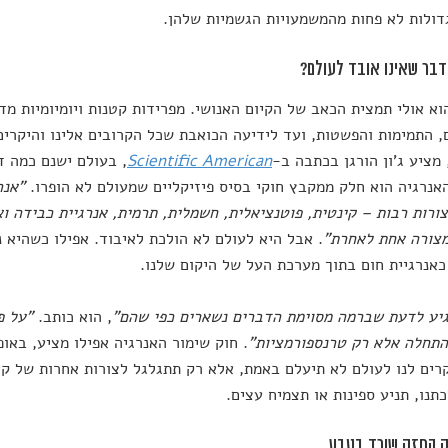
דולות לא פחות מהמשמעויות הגשמיות שלהן.
וא אולי תמצית הכאב של הקיום האנושי. מפרידות קטנות ויומיומיות מד
, התמימות והפשטות, ועד לידיעה הכואבת שכל הקרובים אלינו והיקרים 
 מציע ג'ון הורגן בכתבה ב-
Scientific American
, בעולם ישנם כמה ד
אנרגיה הוא חלק ממקבץ חוקי בסיס פיזיקליים שמעולם לא הופרו.
"אנר
ורות רבות – קינטית, פוטנציאלית, חשמלית, תרמית, אנרגיית כבידה ואנ
מצורה אחת לאחרת"
. אבל היא לעולם לא הולכת לאיבוד. אפילו כשהיא 
אנרגיית חום בתוך מערכת העל של היקום שלנו.
יע לדעת שברמה מסוימת הדברים נשארים כפי שהם"
, הוא כותב.
"על פ
התחלה אלא רק טרנספורמציות"
. חוק שימור האנרגיה אפילו מציע, באופ
רים לנו לעולם לא תיעלם באמת, אלא רק תתגלגל לצורות אחרות של ק
תנו, תניע ספינות או תצמיח עצים.