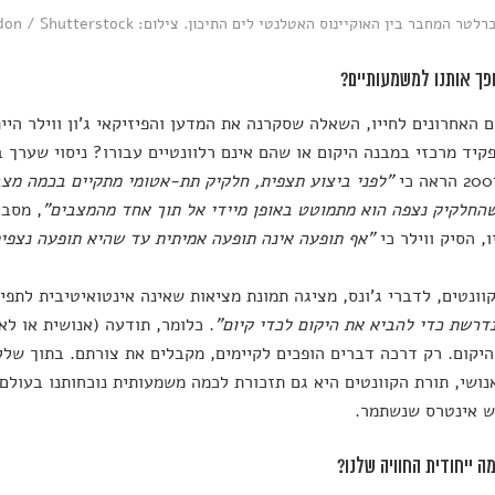
ר המחבר בין האוקיינוס האטלנטי לים התיכון. צילום: Lukas Hodon / Shutterstock
 האחרונים לחייו, השאלה שסקרנה את המדען והפיזיקאי ג'ון ווילר היית
"לפני ביצוע תצפית, חלקיק תת-אטומי מתקיים בכמה מצב
החלקיק נצפה הוא מתמוטט באופן מיידי אל תוך אחד מהמצבים"
, מסבי
, הסיק ווילר כי
"אף תופעה אינה תופעה אמיתית עד שהיא תופעה נצפי
וונטים, לדברי ג'ונס, מציגה תמונת מציאות שאינה אינטואיטיבית לתפי
דרשת כדי להביא את היקום לכדי קיום"
. כלומר, תודעה (אנושית או לא
יקום. רק דרכה דברים הופכים לקיימים, מקבלים את צורתם. בתוך שלל
נושי, תורת הקוונטים היא גם תזכורת לכמה משמעותית נוכחותנו בעולם.
ש אינטרס שנשתמר.