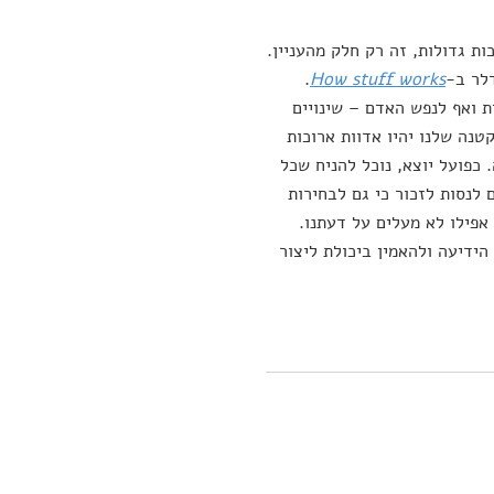
ת גדולות, זה רק חלק מהעניין.
דלר ב-
How stuff works
.
 ואף לנפש האדם – שינויים
טנה שלנו יהיו אדוות ארוכות
כפועל יוצא, נוכל להניח שכל
 לנסות לזכור כי גם לבחירות
אפילו לא מעלים על דעתנו.
ידיעה ולהאמין ביכולת ליצור