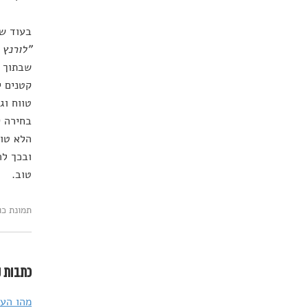
בעוד שנ
"לורנץ 
שבתוך מ
קטנים י
טווח וג
בחירה ק
הלא טוב
ובכך לה
טוב.
תמונת כותרת:  / Unsplash
כתבות נ
מהו העצ