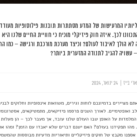
ליותיו המרעישות של המדע מסתתרות תובנות פילוסופיות מעודדו
כוונו לכך. איזה חוק פיזיקלי מוכיח כי חוויית החיים שלנו היא 
 לא הולך לאיבוד לעולם? וכיצד מערכת מורכבת ורגישה – כמו הח
 עשויה להגיב לתנודה המזערית ביותר?
רי בייז
|
24 ינואר, 2024
תם מציירים בדמיונכם לוחות וגירים, משוואות אינסופיות וחלוקים לבנ
ב ואופטימיים. לאורך השנים פרסמו פיזיקאים, מתמטיקאים, אסטרונומי
המלמדות על האופן שבו העולם שלנו עובד, אך מעבר לכך – הן מעלות 
 מהו תפקידנו בעולם? האם ישנם דברים שלא יאבדו עם הזמן? ומהו אח
ספנו מקבץ של חוקים פיזיקליים ותיאוריות מדעיות מבוססות שהמשמעו