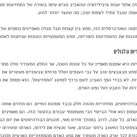
ה אלפי שנות ציביליזציה שהאביב מביא עימו בשורה של התחדשות ופר
מה שנבל עתיד לצמוח שוב; מה שעצר יחזור לנוע.
מה האוניברסלית הזו, מסע בין קצוות תבל מגלה מאפיינים נוספים של 
וגגות את ההתחדשות והפריחה, ומהן המשמעויות השונות שניתנות לאחר
ות היא אומנם מאפיין של כל עונות השנה, אך החלק המעודד שלה מתר
פתע מבצבצים שוב על גבי הענפים ושלל פרחים צבעוניים מעטרים את ה
ת. לא בכדי הפך האביב לשם נרדף למושג 'התחדשות'. הוא מסמל את 
רות של הטבע ושל נפש האדם.
ודהיסטים, מחזוריות מהווה חלק נכבד ממהות החיים. הם מזהים אותה 
שמות הוא אולי הביטוי הכי משמעותי עבורם בהקשר הזה. הם מאמינים
אדם. כל שנה, לרוב במהלך חודש מאי, חוגגים הבודהיסטים את יום הב
ורת לכך שרק הארה תשחרר את נפש האדם מהמחזוריות הארצית ותזכה א