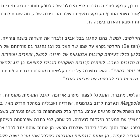
ובכן, קרקע פורייה נמדדת לפי היכולת שלה לספק חומרי הזנה חיוניים ו
חר גשמי החורף הקרקע נמצאת בשלב הכי פורה שלה, מה שגרם לתרבוי
ות הטבע והאדם בעונה זו.
קלטים, למשל, נהגו לחגוג בכל אביב ולברך את השדות בשנה פורייה.
 בני האדם.
לטן כללו לעיתים קרובות אלמנטים של חיזור: למשל, צעירים וצעירות 
ם מדורות בערב. לעיתים קרובות הטקסים הובילו למציאת בן זוג ולנישוא
ר יותר בסתיו"
. האש נחשבה על ידי הקלטים כמטהרת ומגבירה פוריות 
 מדורות כדי להבטיח את פוריות העדר"
.
לטי, מתברר, התגלגל לצפון-מערב אירופה וקיבל התאמות מקומיות. ה
Maypole
ונערכת לרוב בגרמניה, שוודיה ואנגליה במהלך חודש מאי. במ
 משתלשלים סרטים עבים. בדרך כלל משתתפות בו נשים ונערות, כשבק
מציין את המעבר מילדות לנערות. כל אחת, לפי כתבה שפורסמה בעיתו
סרט אחד ותוך צעדי ריקוד שנלמדו מראש הן טווות אותם יחד לכדי צ
מסביב לעמוד, הן טווות דוגמאות מסובכות כשלכל שתי וערב ישנה משמ