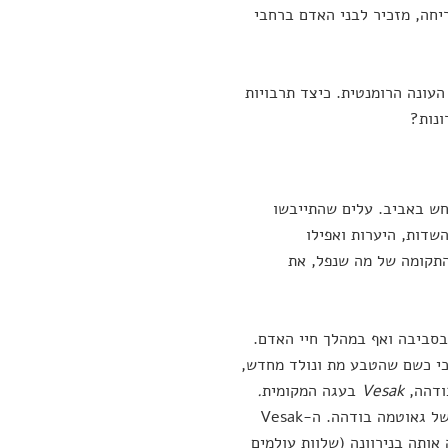
יחה, מזכיר לבני האדם ברחבי
העונה הרומנטית. כיצד תרבויות
ונות?
חש באביב. עלים שהתייבשו
שדות, היערות ואפילו
התקומה של מה שנפל, את
בסביבה ואף במהלך חיי האדם.
 כי כשם שהטבע מת ונולד מחדש,
ודהה,
Vesak
בעגה המקומית
.
מדובר בפסטיבל החשוב ביותר עבורם, אשר מנציח את לידתו, הארתו ופטירתו של גאוטמה בודהה. ה-Vesak
ותה בנירוונה (שלוות עולמים