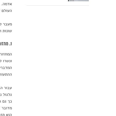
אדמה. ז
העולם ש
מעבר לת
שונות ח
1. מחזוריות וגלגולים
המחזורי
ונשרו ל
המדבריו
ההתעור
עבור הב
גלגול נ
כך גם ה
הוא תזכ