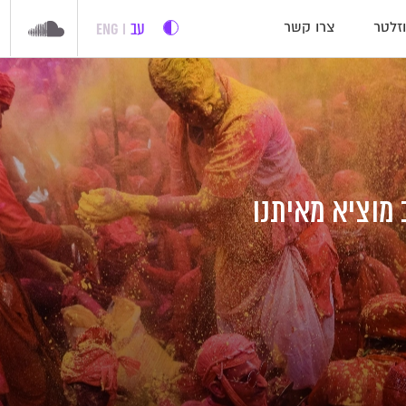
עב
ENG
זלטר
צרו קשר