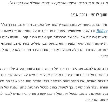
 בכיוונים מנוגדים. הצמה ההדוקה שנוצרת מסמלת את הקהילה"
.
מה משם, בשווייץ, נחגג מאפיין אחר של האביב. מדי שנה, בדרך כלל 
Böögg
ובו אלפי משתתפים צועדים או רכובים על סוסים אלפי כשהם לב
דשים ארוכים של שלג עד הברכיים ואף אדום מרוב קור – השוויצרים 
ת שעות האור. שיא המצעד הוא בטקס שבו מעלים באש מיצב אומנותי 
3.5 מטרים. המדורה הגדולה מסמלת עבורם את המעבר מחורף לאביב, אבל
אור.
ו נוהגים לחגוג את ניצחון האור על החושך, את ניצחון הטוב על הרע.
ההמונים אל הרחובות ומפזרים אבקות צבעוניות איש על רעהו. לפי כת
בבות האלים, את הטוב שהם מביאים לבני האדם ואת הרע שבו הם נלח
חרת עבור המקומיים. כך למשל, כחול מסמל רוחניות כיוון שפניו של הא
ע והאושר, צהוב, מסמל את האל וישנו שארג את קרני השמש לבגד לגופ
מחה ואביבית.