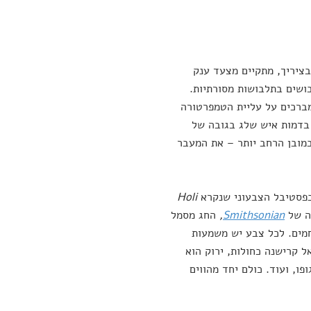
בציריך, מתקיים מצעד ענק
ושים בתלבושות מסורתיות.
מברכים על עליית הטמפרטורה
בדמות איש שלג בגובה של
 במובן הרחב יותר – את המעבר
 בפסטיבל הצבעוני שנקרא
Holi
בה של
Smithsonian
,
החג מסמל
מים. לכל צבע יש משמעות
ל קרישנה כחולות, ירוק הוא
ו, ועוד. כולם יחד מהווים