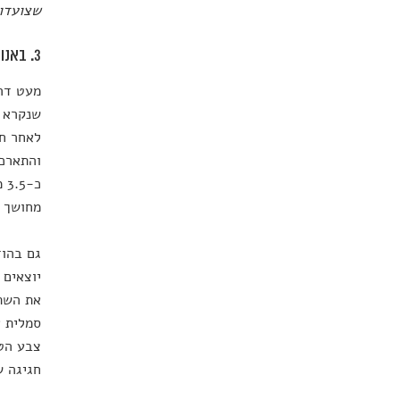
שצועדות
3. באנו חושך לגרש – גרסת אביב
מעט דרו
שנקרא
לאחר חו
והתארכו
כ-
מחושך ל
גם בהוד
יוצאים 
את השתו
סמלית א
צבע הטב
חגיגה ש