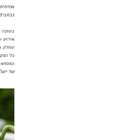
אמיתית)
בכתבים 
בשונה מ
שחלק גד
כל הפק
הפסחא כ
של ישו"