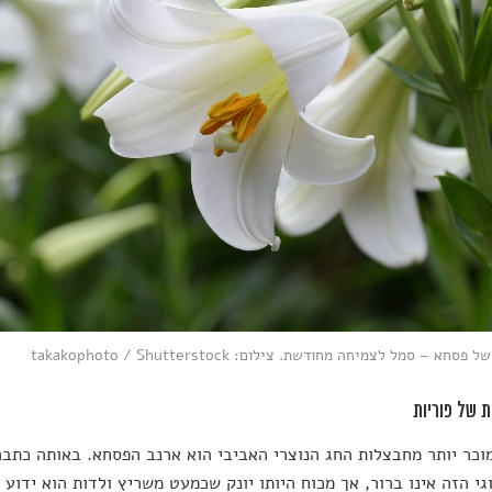
חא – סמל לצמיחה מחודשת. צילום: takakophoto / Shutterstock
מוכר יותר מחבצלות החג הנוצרי האביבי הוא ארנב הפסחא. באותה כתבה
גי הזה אינו ברור, אך מכוח היותו יונק שכמעט משריץ ולדות הוא ידוע 