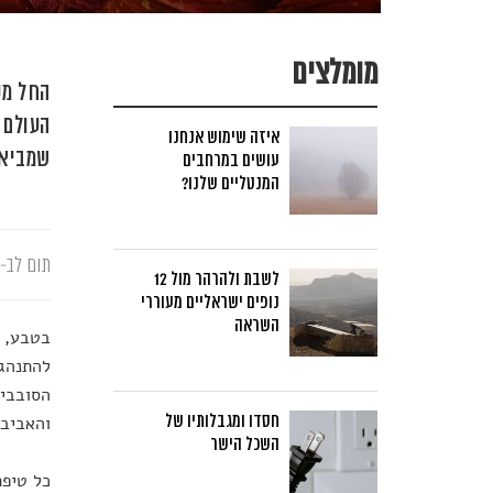
מומלצים
החל מס
העולם 
איזה שימוש אנחנו
שמביאי
עושים במרחבים
המנטליים שלנו?
תום לב-א
לשבת ולהרהר מול 12
נופים ישראליים מעוררי
השראה
בטבע, כ
להתנהגו
הסובבים
חסדו ומגבלותיו של
והאביב,
השכל הישר
כל טיפת