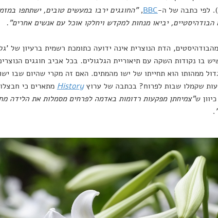
. לפי כתבה של ה-
BBC
,
"החוגגים ירבו במעשים טובים, ישתתפו במזמו
הבודהיסטיים, יביאו מנחות למקדש ויחלקו אוכל עם אנשים אחרים"
.
הבודהיסטים, הדת הנוצרית אינה ידועה כתומכת רשמית ברעיון של 'גלג
ול ממהותו הוא תחייתו של ישו מהמתים. האם זה מקרי שהיום שבו ישו
עות שקמלו שבות לפרוח? בכתבה של ערוץ
History
מתארים כי חבצלות
יוון ש
"צמיחתן מפקעות רדומות באדמה לפרחים מסמלות את הלידה מחד
.