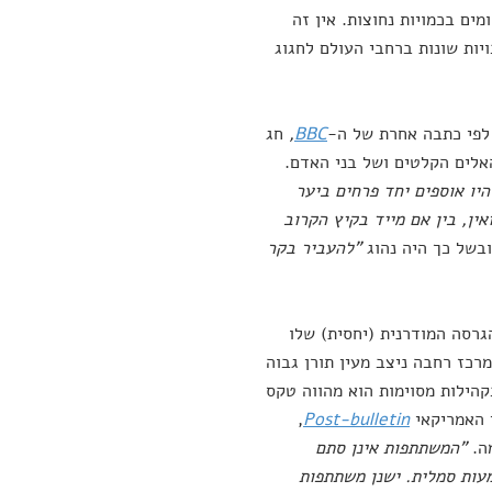
מים בכמויות נחוצות. אין זה
ות שונות ברחבי העולם לחגוג
 לפי כתבה אחרת של ה-
BBC
,
חג
היו אוספים יחד פרחים ביער
ין, בין אם מייד בקיץ הקרוב
ובשל כך היה נהוג
"להעביר בקר
גרסה המודרנית (יחסית) שלו
רכז רחבה ניצב מעין תורן גבוה
הילות מסוימות הוא מהווה טקס
ן האמריקאי
Post-bulletin
,
מה.
"המשתתפות אינן סתם
עות סמלית. ישנן משתתפות