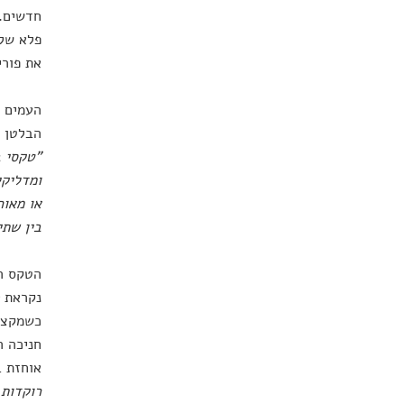
חדשים. 
פלא שלא
את פורי
העמים ה
הבלטן (Beltan) הקלטי נקרא על שמו של האל בל ובו נחגגה גם פוריותם של האלים הקלטים ושל
"טקסי ב
ומדליקי
או מאוח
בין שתי
הטקס הק
נקראת
כשמקצהו
חניכה ה
אוחזת ב
רוקדות 