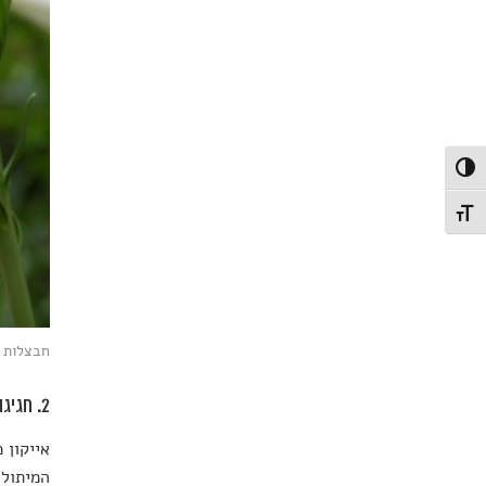
פעל/כבה ניגודיות גבוהה
תג גודל גופן
חבצלות של פס
2. חגיגות של פוריות
אייקון 
המיתולו