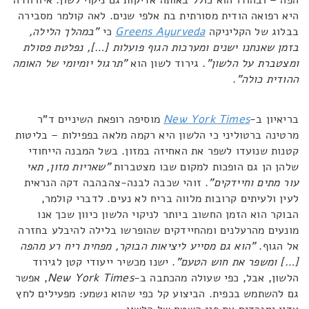
הפה – ובהודו הוא כולל באותה אדיקות גם ניקוי לשון. איורוודה
היא רפואה הודית מסורתית בת אלפי שנים. לאה קולמר מסבירה
בבלוג של הקליניקה
Greens Ayurveda
כי
"במהלך הלילה,
בזמן שאנחנו ישנים ומערכות הגוף פועלות […],
נפלטת פסולת
ומצטברת על הלשון
"
. גירוד לשון הוא
"תרגול יומיומי של האומה
ההודית כולה"
.
בריאיון ב-
New York Times
מוסיפה רופאת השיניים ד"ר
מרטינה ברטוליני כי הלשון היא רקמה מלאה בפפילות – בליטות
קטנות שנועדו לשפר את האחיזה במזון. בשל המבנה הייחודי
שלהן הן גם הופכות למקום שבו מצטברות
"
שאריות מזון, תאי
עור מתים וחיידקים
"
. זוהי שכבה לבנה-צהבהבה דקה הנראית
לעין ולעיתים קרובות מלווה בריח לא נעים. לדברי קולמר,
הבוקר הוא הזמן החשוב ביותר לניקוי הלשון כיוון שכך אנו
מונעים מהרעלנים ומהחיידקים שהופרשו בלילה להיבלע בחזרה
אל הגוף.
"הוא
גם מסייע ליציאות הבוקר, מפחית ריח רע מהפה
[…] ומשפר את חוש הטעם"
. ישנו מכשיר ייעודי קטן לגירוד
הלשון, אבל, כפי שעולה מהכתבה ב-
New York Times
, אפשר
גם להשתמש בכפית. הביצוע קל כפי שהוא נשמע: מפעילים לחץ