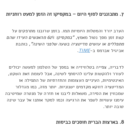
7. מתכוננים לסוף היום – במקסיקו זה הזמן למעט רוחניות
הערב יורד והמטלות היומיות תמו. בזמן שרובנו מתרפקים על
קצת זמן מסך נטול מאמץ,
"במקסיקו 62% מהאנשים העידו
שהם
מתפללים או עושים מדיטציה בשעה שלפני השינה"
, כותבת
אביגיל אברמס ב-
TIME
.
לדבריה, צפייה בטלוויזיה או במסך של הטלפון למעשה יכולים
לעורר ולהקשות עלינו להיסחף לשינה, אבל לעומת זאת השקט,
האינטימיות, העיניים העצומות והחזרתיות של התפילה או
המדיטציה דווקא מקדמים ישנוניות. יותר מזה, כמו מגדלור
שמכווין את הסירה, משאלות ליבנו או חזרה על מנטרה שמיטיבה
עימנו עשויות לשפר את הרגיעה וכמו למקד אותנו אל עבר שינה
טובה יותר.
8. בארצות הברית חוסכים כביסות