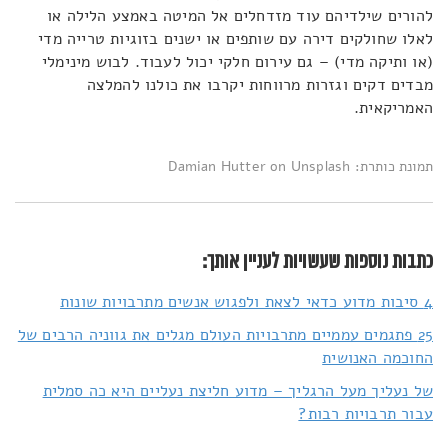
להורים שילדיהם עוד מזדחלים אל המיטה באמצע הלילה או
לאלו שחולקים דירה עם שותפים או ישנים בזוגיות טרייה מדי
(או ותיקה מדי) – גם עירום חלקי יכול לעבוד. לבוש מינימלי
מבדים דקים וגזרות מרווחות יקרבו את כולנו להמלצה
האמריקאית.
תמונת כותרת: Damian Hutter on Unsplash
כתבות נוספות שעשויות לעניין אותך:
4 סיבות מדוע כדאי לצאת ולפגוש אנשים מתרבויות שונות
25 פתגמים עממיים מתרבויות העולם מגלים את גווניה הרבים של
החוכמה האנושית
של נעליך מעל הרגליך – מדוע חליצת נעליים היא כה סמלית
עבור תרבויות רבות?