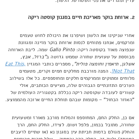
עדין ומגרדים את פני השטח של הלשון.
2. ארוחת בוקר מאריכת חיים בסגנון קוסטה ריקה
אחרי שניקינו את הלשון ושיפרנו את היכולת לחוש טעמים
ומרקמים, אנחנו פתוחים לנסות ארוחת בוקר מזינה ומגוונת
שנפוצה מאוד בקוסטה ריקה:
Gallo Pinto
שמה. ליבת הארוחה
מבוססת על שעועית שחורה שממש גדושה ב
"
ברזל, אבץ,
אשלגן, תיאמין וחומצה פולית"
, מספרים כותבי המגזין
Eat This,
Not That!
. המנה מורכבת מחלקים חמים וקרים, מטעמים
מלוחים ומתוקים וממרקמים חלקים ומחוספסים. כל אלו בשילוב
הערכים התזונתיים הגבוהים שלה, מציעים הכותבים, אולי
קשורים לעובדה שקוסטה ריקה נכללת בקטגוריה העולמית של
"האזור הכחול" – מקומות שבהם תוחלת החיים ארוכה מהממוצע.
אם כן, החלק החם, המחוספס והמלוח מורכב מאורז ומשעועית
שחורה, מתובל בכמון, פלפל ושום. לצידו, החלק החם, הרך
והחלק מגולם בדמות חביתת עין בסגנון נא (או שתיים לרעבים