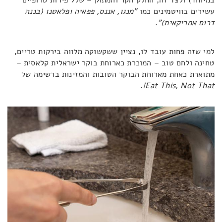
במיוחד) ולצד זה, החלק הקר והמתוק – שלל פירות טרופיים
עשירים בוויטמינים כמו
"
מנגו, אננס, פפאיה ופלאטנו (בננה
דרום אמריקאית)"
.
למי שזה פחות עובד לו, נציין ששקשוקה מלווה בירקות טריים,
טחינה ולחם טוב – המוכרת כארוחת בוקר ישראלית קלאסית –
מתוארת כאחת מארוחת הבוקר הטובות והמזינות ברשימה של
.
Eat This, Not That!