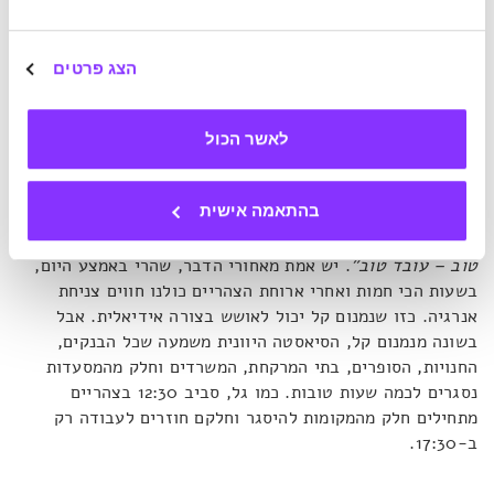
5. סיאסטה בסגנון יווני
הצג פרטים
אם היפנים מאמינים שניקוי אסלות משפר את יום העבודה שלהם,
אז ליוונים יש גישה מעט שונה. אומנם, מקור המילה סיאסטה
לאשר הכול
הוא ספרדי ונגזר מהמילה שש, כשהכוונה הייתה להפוגה שמגיעה
שש שעות אחרי השחר (סביב 12 בצהריים). אבל היוונים אימצו
בהתאמה אישית
אותה ונודעים כמי שלקחו אותה הכי רחוק שאפשר. ביוון,
מסבירים הכותבים של חברת התיירות
Aktis
,
"אומרים שמי שישן
טוב – עובד טוב"
. יש אמת מאחורי הדבר, שהרי באמצע היום,
בשעות הכי חמות ואחרי ארוחת הצהריים כולנו חווים צניחת
אנרגיה. כזו שנמנום קל יכול לאושש בצורה אידיאלית. אבל
בשונה מנמנום קל, הסיאסטה היוונית משמעה שכל הבנקים,
החנויות, הסופרים, בתי המרקחת, המשרדים וחלק מהמסעדות
נסגרים לכמה שעות טובות. כמו גל, סביב 12:30 בצהריים
מתחילים חלק מהמקומות להיסגר וחלקם חוזרים לעבודה רק
ב-17:30.