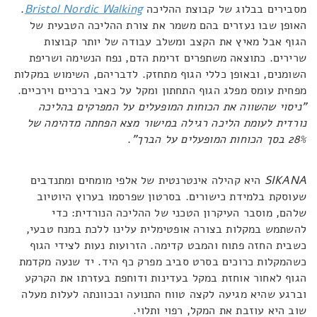
מסבירים בבלוג של קבוצת ההליכה
Bristol Nordic Walking
.
האופן שבו נעזרים בהם משמר את צורת ההליכה הטבעית של
הגוף אבל מאיץ את הקצב ומשלב עבודה של יותר קבוצות
שרירים. כתוצאה משתפרים זרימת הדם, נפח הנשימה ושריפת
השומנים, ובאופן כללי הגוף מתחזק. לדבריהם, השימוש במקלות
מפחית עומס מפלג הגוף התחתון ומקל על כאבי ברכיים וירכיים.
"ניסוי שהשווה את הכוחות המופעלים על המפרקים בהליכה
נורדית לעומת הליכה רגילה במישור מצא הפחתה מדהימה של
28% בסך הכוחות המופעלים על הברך"
.
SIKANA
היא קהילה אינטרנטית של אלפי מומחים ומתנדבים
שעוסקת בלמידת כישורים. בסרטון שפרסמו בערוץ היוטיוב
שלהם, מוסבר העיקרון הטכני של ההליכה הנורדית: כדי
להשתמש במקלות בצורה אופטימלית עלינו ללכת במנח טבעי,
כשבית החזה פתוח והמבט קדימה. הזרועות נעות לצידי הגוף
כשהמקלות כרוכים בסרט סביב מפרק כף היד. יד שנעה מקדמת
הגוף לאחור אוחזת במקל בעדינות ודוחפת בעזרתו את הקרקע
וברגע שהיא מגיעה לקצה טווח התנועה ובכוונתה לעלות מעלה
שוב היא עוזבת את המקל, רפוי ותלוי.