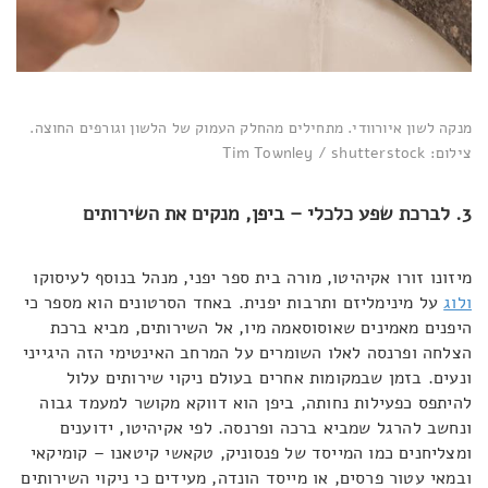
מנקה לשון איורוודי. מתחילים מהחלק העמוק של הלשון וגורפים החוצה.
צילום: Tim Townley / shutterstock
3. לברכת שפע כלכלי – ביפן, מנקים את השירותים
מיזונו זורו אקיהיטו, מורה בית ספר יפני, מנהל בנוסף לעיסוקו
ולוג
על מינימליזם ותרבות יפנית. באחד הסרטונים הוא מספר כי
היפנים מאמינים שאוסוסאמה מיו, אל השירותים, מביא ברכת
הצלחה ופרנסה לאלו השומרים על המרחב האינטימי הזה היגייני
ונעים. בזמן שבמקומות אחרים בעולם ניקוי שירותים עלול
להיתפס כפעילות נחותה, ביפן הוא דווקא מקושר למעמד גבוה
ונחשב להרגל שמביא ברכה ופרנסה. לפי אקיהיטו, ידוענים
ומצליחנים כמו המייסד של פנסוניק, טקאשי קיטאנו – קומיקאי
ובמאי עטור פרסים, או מייסד הונדה, מעידים כי ניקוי השירותים