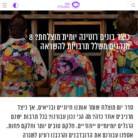
לג
לג
לג
תוכן
תוכן
ניווט
כיצד בונים רוטינה יומית מוצלחת? 8
מנהגים משלל תרבויות להשראה
סדר יום מוצלח שומר אותנו חיוניים ובריאים. אך כיצד
מרכיבים אחד כזה? מה הכי נכון עבורנו? בכל תרבות ישנם
הרגלים יומיומיים ייחודיים. חלקם טובים יותר וחלקם פחות.
אספנו עבורכם את הדובדבנים והרכבנו רעיון לשגרה