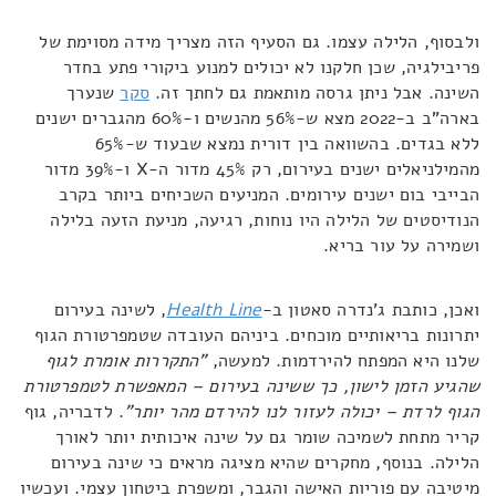
ולבסוף, הלילה עצמו. גם הסעיף הזה מצריך מידה מסוימת של
פריבילגיה, שכן חלקנו לא יכולים למנוע ביקורי פתע בחדר
השינה. אבל ניתן גרסה מותאמת גם לחתך זה.
סקר
שנערך
בארה"ב ב-2022 מצא ש-56% מהנשים ו-60% מהגברים ישנים
ללא בגדים. בהשוואה בין דורית נמצא שבעוד ש-65%
מהמילניאלים ישנים בעירום, רק 45% מדור ה-X ו-39% מדור
הבייבי בום ישנים עירומים. המניעים השכיחים ביותר בקרב
הנודיסטים של הלילה היו נוחות, רגיעה, מניעת הזעה בלילה
ושמירה על עור בריא.
ואכן, כותבת ג'נדרה סאטון ב-
Health Line
, לשינה בעירום
יתרונות בריאותיים מוכחים. ביניהם העובדה שטמפרטורת הגוף
שלנו היא המפתח להירדמות. למעשה,
"התקררות אומרת לגוף
שהגיע הזמן לישון, כך ששינה בעירום – המאפשרת לטמפרטורת
הגוף לרדת – יכולה לעזור לנו להירדם מהר יותר"
. לדבריה, גוף
קריר מתחת לשמיכה שומר גם על שינה איכותית יותר לאורך
הלילה. בנוסף, מחקרים שהיא מציגה מראים כי שינה בעירום
מיטיבה עם פוריות האישה והגבר, ומשפרת ביטחון עצמי. ועכשיו