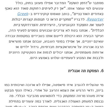
מסתבר ש
"הזמן השקט"
המדובר אפילו מעוגן בחוק, כולל
עונשים למי שמפר אותו.
"אך רק לעיתים רחוקות מאוד הוא נאכף
באזורים האורבניים"
, כותב טאסוס קוקינידיס ב-
Greek
Reporter
. לדבריו
"מחקרים הראו כי תנומות קצרות יכולות
לשפר את התפקוד הקוגניטיבי, היצירתיות והפרודוקטיביות
הכללית"
. אנחנו בטח לא צריכים שכנועים נוספים לסעיף הזה,
ועיקר הבעיה הוא היכולת ליישם אותו כשכירים במקומות עבודה
שאינם יווניים. אך אפילו בסופי השבוע, שבהם אנחנו מוציאים
הרבה אנרגיה על אינטראקציות חברתיות, גידול ילדים או
ארוחות משפחתיות, אנחנו יכולים לנסות את הטקטיקה היוונית
ולכבות את המנוע לשעתיים-שלוש באמצע היום.
6. הפסקת תה אנגלית
מי שהצליח להגניב איזו סיאסטה, אפילו לא ארוכה ואיכותית כמו
ביוון, ודאי הרגיש את הצמא והרעב של אחרי. כאילו הגוף מבקש
איזה משהו מרווה ומתקתק כדי להתאושש מהכיבוי הכללי. פה
נכנסת למשחק האצולה האנגלית. לאורך כמה עשורים בתחילת
המאה ה-19 התאחרה בהדרגה שעת ארוחת הערב. ב-1840 חשה