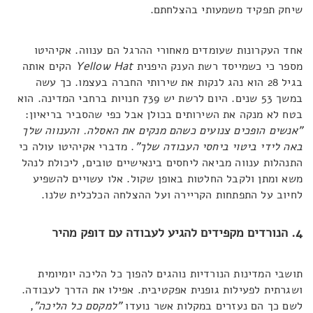
שיחק תפקיד משמעותי בהצלחתם.
אחד העקרונות שעומדים מאחורי ההרגל הם ענווה. אקיהיטו
מספר כי כשמייסד רשת הענק היפנית
Yellow Hat
הקים אותה
בגיל 28 הוא נהג לנקות את שירותי החברה בעצמו. כך עשה
במשך 53 שנים. היום לרשת יש 739 חנויות ברחבי המדינה. הוא
בטח לא מנקה את השירותים בכולן אבל כפי שהסביר בריאיון:
"אנשים
הופכים צנועים כשהם מנקים את האסלה. והענווה שלך
באה לידי ביטוי ביחסי העבודה שלך"
. מדברי אקיהיטו עולה כי
התנהלות ענווה מביאה ליחסים בינאישיים טובים, ליכולת לנהל
משא ומתן ולקבל החלטות באופן שקול. אלו עשויים להשפיע
לחיוב על התפתחות הקריירה ועל ההצלחה הכלכלית שלנו.
4. הנורדים מקפידים להגיע לעבודה עם דופק מהיר
תושבי המדינות הנורדיות נוהגים להפוך כל הליכה יומיומית
ושגרתית לפעילות גופנית אפקטיבית. אפילו את הדרך לעבודה.
לשם כך הם נעזרים במקלות אשר נועדו
"למקסם כל הליכה"
,