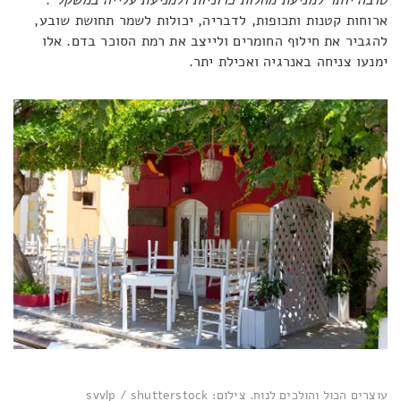
טובה יותר למניעת מחלות כרוניות ולמניעת עלייה במשקל"
.
ארוחות קטנות ותכופות, לדבריה, יכולות לשמר תחושת שובע,
להגביר את חילוף החומרים ולייצב את רמת הסוכר בדם. אלו
ימנעו צניחה באנרגיה ואכילת יתר.
עוצרים הכול והולכים לנוח. צילום: svvlp / shutterstock