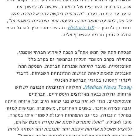
אנה, הדוכסית השביעית של בדפורד, שקשה לה למשוך את
הרעב עד שמונה בערב.
"הדוכסית ביקשה להביא לחדרה מגש
של תה, לחם עם חמאה ועוגה בשעות אחר הצהריים המאוחרות"
,
כותב בן ג'ונסון ב-
Historic UK
. מה שדי מהר הפך להרגל והיא
החלה להזמין חברים להצטרף אליה.
הפסקת התה של חמש אחה"צ הפכה לאירוע חברתי אופנתי,
בתחילה בקרב המעמד העליון ובהמשך גם בקרב כלל
האוכלוסייה. מעבר להיותה אתנחתה חברתית, הפסקת התה
האנגלית תואמת לאחת הגישות התזונתיות השכיחות. לדברי
לינדזי דהסוטו במגזין הבריאות האנגלי
Medical News Today
, החלוקה התזונתית הנפוצה לשלוש
ארוחות גדולות נבעה מאילוצים היסטוריים, חברתיים
ותעסוקתיים. מזון לא היה נגיש כפי שהוא היום וכל ארוחה הייתה
גובה עצירה ארוכה. בשנים האחרונות, מששופרה הנגישות למזון
במהלך העבודה, כמו גם התפתחות היכולת לשמור אותו במקרר,
מוכן לאכילה,
"החלו מומחים לשנות את נקודת המבט שלהם,
ולהציע שאכילת ארוחות קטנות יותר ותכופות יותר עשויה להיות