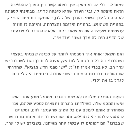
צצות לנו בלי שנדע מאין. אין באמת קשר בין הערך שהספינה
הזאת סיפקה לי, ובין הערך שהיא סיפקה לדייג. מבחינתי לספינה
לא היה כל ערך גשמי. הערך שלה לגבַּי התמקד בחוויית הבנייה,
בחוויית השימוש, בחוויית היוזמה והצלחתה, והייתה זו חוויה
עוצמתית שעיצבה את מי שאני כיום. אלא שהתברר לי שבעיניו
של הדייג היה לה ערך גשמי ועוד איך.
ואם תשאלו אותי איך הסכמתי לוותר על ספינה שבניתי בעצמי
ושהכרתי בה כל בורג וכל לוח עץ, אענה לכם כך: גם לשחרור יש
ערך רב. לא בכדי אמרו חז"ל: "ישן מפני חדש תוציא". שחררתי
את הספינה וברבות הימים רכשתי אחרת. בינתיים היה לי בית
לגדל בו את ילדי.
כשאנו הופכים מילדים לאנשים בוגרים מתחיל מסע אחד. איש
איש והמסע שלו. כשילדינו בוגרים ויוצאים למסע שלהם, אנו
משחררים אותם לעולם עם כל הטוב שהענקנו להם, ומקווים
שהמסע שלהם יהיה מופלא. ומה אם נשחרר יחד איתם גם רכוש
שצברנו? הם זקוקים לו עכשיו יותר מאיתנו. בשבילם יש לו ערך.