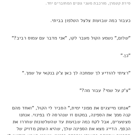
סירת קטמרן, מורכבת משני גופים המחוברים יחד.
כעבור כמה שבועות צלצל הטלפון בביתי.
"שלום," נשמע הקול מעבר לקו, "אני מדבר עם עמוס רביב?"
"כן."
"רציתי להודיע לך שמחכה לך כאן צ'ק בנקאי על שמך."
"צ'ק על שמי? עבור מה?"
"אנחנו מייצגים את מפוני ימית," הסביר לי הקול, "ואחד מהם
קנה ממך את הספינה, במקום זו שנהרסה לו בפינוי. אנחנו
מצטערים, אבל לקח כמה שבועות עד שהשלטונות שחררו את
הכסף. הדייג מצא את הספינה שלך, שהיא העתק מדויק של