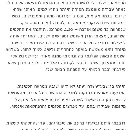
מכנסיהם ויעזרו לי למשות את הסירה מהמים להוציאה אל החול.
לאחר עבודה מאומצת הסירה הייתה מחוץ למים. ראיתי שהיא
שרופה בכמה מקומות, וכמובן עירומה מתורן וממפרשים. במשך
כמה חודשים הענקתי את אהבתי לסירה (סירה מסוג 420
שנקראת כך משום אורכה – 4.20 מטרים). תיקנתי את החלקים
השרופים, מצאתי תורן משומש ומפרשים ישנים, והחזרתי אותה
לפעילות במרינה תל־אביב. שיט בסירה כזו אינו מצריך רישיון
מיוחד והיא משמשת בעיקר לתחרויות ולשיט סמוך לחוף. בשלוש
השנים הבאות הפלגתי בה ונהניתי ממנה מאוד, עד שניגש אלי
חבר ממועדון השיט וביקש לקנותה באלפיים דולרים. מובן שלא
סירבתי וכבר חלמתי על הספינה הבאה שלי.
הייתי בן שבע־עשרה ועינַי לא ידעו שובע ממראה הספינות
המגיעות מארצות רחוקות למרינה החדשה בתל־אביב. מהאנשים
שיצאו מהן היה אפשר לשמוע סיפורים מופלאים על הים, על
מקומות שביקרו בהם, על מפרצים קסומים והרפתקאות אינסוף.
דובבתי אותם ובלעתי ברעב את סיפוריהם, עד שהחלטתי לעשות
מעשה. כסף לקניית ספינה משלי לא היה לי מלבד הסכום