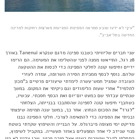
"עינַי לא ידעו שובע ממראה הספינות המגיעות מארצות רחוקות למרינה
החדשה בתל־אביב".
שני חברים שליוויתי כשבנו ספינה מדגם שנקרא Tanenui באורך
28 רגל, התייאשו ממנה לפני שהשלימו את המשימה. הם הרימו
ידיים וחיפשו קונה לחלקי הספינה כדי לכסות את ההשקעה
שלהם. נוסף לכסף ממכירת הסירה השרופה, עמדה לעזרי
העובדה שמגיל חמש־עשרה לימדתי שיעורים פרטיים ב"מכון
לתלמיד" אחרי שעות הלימודים וגם ניקיתי את המקום. במשך
שנתיים עבדתי שם כמעט יום־יום ואת הכסף חסכתי. עכשיו,
כשחברַי חיפשו קונה לספינה שהסתבכו בבנייתה, הצלחתי
"לגרד" את הסכום הנחוץ. אחר כך, במשך שנה תמימה שיפצתי
ובניתי את הספינה כדי להתאימה לצרכי. חלקי הספינה נבנו
מדיקט ימי מצופה פיברגלס. על הבנייה והשיפוץ שקדתי בשטח
פנוי שנידב לי אחד המפעלים באזור תעשייה. במקביל לשיפוץ,
התחלתי לקבל שיעורים בשיט אצל מורה פרטי, שכן עדיין לא היו