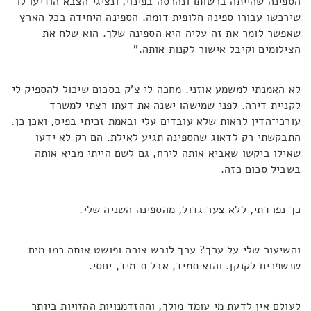
הספינה שהייתה ברשותו ונהרסה בפינוי, ונציגי הצבא הודיעו לו
שירכשו עבורו ספינה חלופית דומה. הספינה היחידה בכל הארץ
שאפשר לומר את זה עליה היא הספינה שלך. הוא שלח את
הצילומים וקיבל אישור לקנות אותה."
לא האמנתי למשמע אוזני. מחכה לי צ'ק בסכום שיכול להספיק לי
לקניית דירה. לפני שמישהו ישנה את דעתו רצתי למשרד
עורכי־הדין לראות שלא עובדים עלי ובאמת זכיתי בפיס, ואכן כן.
התבקשתי רק לדאוג שהספינה תגיע לאילת. הם רק לא ידעו
שאילו ביקשו שאביא אותה לירח, גם לשם הייתי מביא אותה
בשביל סכום כזה.
כך נפרדתי, ללא צער גדול, מהספינה השניה שלי.
והשיעור שלי על ערך? ערך לובש צורה ופושט אותה כמו מים
שנשפכים לקנקן. והוא תמיד, אבל ת־מיד, יחסי.
לעולם אין לדעת מי עומד מולך, וההזדמנויות ההזויות ביותר