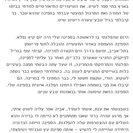
בארץ בתי ספר לשיט. את השיעורים התיאורטיים למדתי בביתו
של המורה ואת התרגול המעשי עברתי בספינה שהוא שכר. כך
קיבלתי בגיל שבע־עשרה רישיון שיט.
היום שהפלגתי בו לראשונה בספינה שלי היה יום קיץ נפלא.
הספינה הועמסה באזור התעשייה והובלה לחוף פרישמן
בתל־אביב, ומשם בדרך הים הקצרה למרינה. קניתי עוף בגריל
לפיקניק החגיגי שאערוך בלב־ים, ואחר כך עליתי לספינה,
הפלגתי והתרחקתי מהמרינה, זו שעד עתה הבטתי ממנה בעיניים
כלות בשייטים המגיעים לעגון בה. כשחזרתי השמש כבר נטתה
לשקוע. הורי, שקצת חששו לי, כבר המתינו לי במרינה. הם
קיבלו את פנַי בשמחה ואפילו הזמינו הפלגה אישית בספינה שלי.
הספינה הזאת שימשה אותי בנאמנות שבע שנים.
כשפגשתי את ענת, אשתי לעתיד, אביה אסר עליה לשוט איתי,
אך מרגע שהיה ברור שאנו מתחתנים לא הייתה לו ברירה והוא
השלים עם ההצטרפות שלה להפלגות. הספינה הייתה הנדוניה
היחידה שהייתה לי להציע – אותה ספינת עץ שבניתי ושיפצתי,