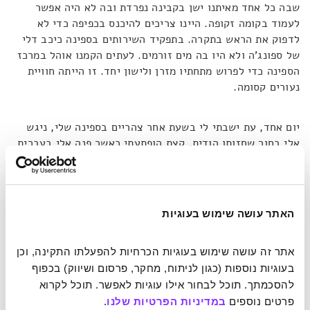
שבה כל אחד מאיתנו ישן בקבינה נפרדת ובה לא היה אפשר
לעמוד בקומה זקופה. היינו צריכים להיכנס בכפיפה כדי לא
לדפוק את הראש בתקרה. בתפקיד השירותים בספינה כיכב דלי
של ספונג'ה ולא היו בה מים זורמים. לעתים הקמנו אוהל במרכז
הספינה כדי לפרוש מתחתיו מזרן ולישון יחד. זו הייתה חוויית
נעורים קסומה.
יום אחד, עת ישבתי לי בשעת אחר צהריים בספינה שלי, ניגש
אלי בחור שחזותו הודית. קצת הופתעתי כאשר פנה אלי בעברית
ושאל, "מוכר את הספינה?" כבר הייתי רגיל לאנשים ששולפים
מהר מדי את השאלה כמה עולה המכונית או היאכטה. הייתה לי
בשבילם תשובה קבועה: אם אתה שואל כמה היאכטה עולה,
כנראה לא תוכל לעמוד בהוצאות התחזוקה שלה. אבל הפעם
האתר עושה שימוש בעוגיות
החלטתי להתנער מהסקרן הזה שממילא ודאי אינו מתכוון או אינו
מסוגל לרכוש לעצמו ספינה, ונקבתי בסכום גבוה פי חמישים
אתר זה עושה שימוש בעוגיות הכרחיות להפעלתו התקינה, וכן 
מהסכום שהשקעתי אני בחלקי הספינה ובמהלך הבנייה שלה.
בעוגיות נוספות (כגון לניתוח, מחקר, פרסום ושיווק) בכפוף 
ניחשתי שהאיש עובד בקיוסק על חוף הים ומוכר בו גזוז או
משהו כזה, והוא נהנה להפליג בדמיונות ולחשוב מה היה עושה
להסכמתך. תוכל לבחור אילו עוגיות לאפשר. תוכל לקרוא 
אילו. לא התייחסתי לכל העניין ברצינות, אבל לבקשתו הרשיתי
פרטים נוספים 
במדיניות הפרטיות שלנו
.