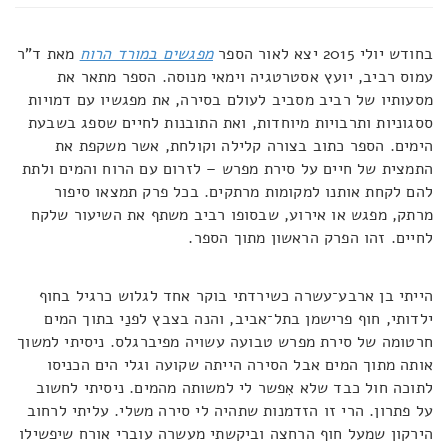
בחודש יולי 2015 יצא לאור הספר
מפגשים במורד הרוח
מאת ד"ר
עמוס רביב, יועץ אסטרטגיה וימאי מנוסה. הספר מתאר את
מסעותיו של רביב מסביב לעולם בסירה, את מפגשיו עם דמויות
ססגוניות ותרבויות מיוחדות, ואת התובנות לחיים שספג בשבעת
הימים. הספר כתוב בצורה קלילה וקולחת, אשר משקפת את
התמצית של חיים על סירת מפרש – לזרום עם הרוח והמים ולתת
להם לקחת אותנו למקומות מרתקים. בכל פרק תמצאו סיפור
מרתק, מפגש או אירוע, שבסופו רביב משתף את השיעור שלקח
לחיים. זהו הפרק הראשון מתוך הספר.
הייתי בן ארבע־עשרה כשירדתי בוקר אחד לגלוש כרגיל בחוף
ילדותי, חוף פרישמן בתל־אביב, והנה בצבץ לפנַי בתוך המים
חרטומה של סירת מפרש טבועה עשויה מפיברגלס. ניסיתי למשוך
אותה מתוך המים אבל הסירה הייתה שקועה וגלי הים הכניסו
לתוכה חול כבד שלא אִפשר לי למשותה מהמים. ניסיתי לחשוב
על פתרון. הרי זו הזדמנות שתהיה לי סירה משלי. עליתי לרחוב
הירקון שמעל חוף הרחצה וביקשתי מעשרה עוברי אורח שיפשילו