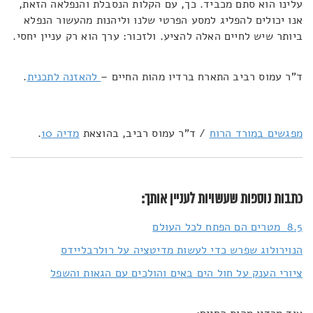
עלינו הוא סתם מכביד. כך, עם הקלות הנסבלת והנפלאה הזאת,
אנו יכולים להפליג למסע הפרטי שלנו וליהנות מהעשור הנפלא
ביותר שיש לחיים האלה להציע. ולזכור: ערך הוא רק עניין יחסי.
ד"ר עמוס רביב התארח ברדיו מהות החיים –
להאזנה לתכנית
.
מפגשים במורד הרוח
/ ד"ר עמוס רביב, בהוצאת
מדיה 10
.
כתבות נוספות שעשויות לעניין אותך:
8.5 מטרים הם הפתח לכל העולם
הנוירולוג שפרש כדי לעשות מדיטציה על רולרבליידס
ציורי הענק על חול הים באים והולכים עם הגאות והשפל