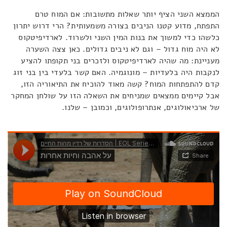
הממצא השני הציף יותר שאלות מתשובות: אם המוח טרם
התפתח, מדוע קטנו הניבים בצורה משמעותית? הרי דרוש יתרון
כלשהו כדי למשוך את בנות המין השני ולשרוד. לארדיפיטקוס
לא היה מוח גדול – וגם לא ניבים גדולים. כאן צצה השערה
מעניינת: מה שהיה לארדיפיטקוס ולזכרים בני תקופתו להציע
לנקבות היה בלעדיות – מונוגמיה. האם קשר בלעדי בין בני זוג
קדם להתפתחות המוח? קשה מאוד להוכיח את התיאוריה הזו,
אבל קיימים ממצאים שמניחים את השאלה הזו על שולחן המחקר
של ארכיאולוגים, אנתרופולוגים, וכמובן – שלנו.