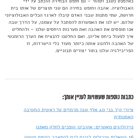
כאלמנט נשגב וטהור – גם חופש הבחירה הוכתב על ידי
האבולוציה. אהבה וחופש בחירה הם שני תוצרים של אותו בית
חרושת, שתי מתנות שבני האדם קיבלו לארגז הכלים האבולוציוני
שלהם. יש לנו את האפשרות להסתכל על עצמנו, על הדרך שבה
אנו תופסים את האהבה ואת מערכות היחסים שלנו – ולהחליט
איך לפעול ביחס אליהן. ואם החלטנו להנציח את הערך הרומנטי
של האהבה ולחגוג אותה כיותר מעוד כלי הישרדות, זו
הפריבילגיה שלנו בתור יצורים תבוניים.
כתבות נוספות שעשויות לעניין אותך:
ציורי קיר בני 40 אלף שנה מרמזים על ראשית החשיבה
האמנותית
נוירולוגים מאשרים: אהובינו הופכים לחלק מאתנו
36 השאלות שיכולות לגרום לכם להתאהב בפחות משעה