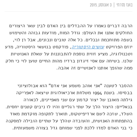
בועז מזרחי
|
3 אוגוסט, 2015
הרבה דברים נאמרו על ההבדלים בין האדם לבין שאר היצורים
החולקים אתנו את העולם: גודל המוח, מודעות גבוהה והשימוש
בשפה מתוחכמת ובכלים. כל אלה טובים ונכונים, אבל רן לוי,
יוזם הפרויקט
עושים היסטוריה
,
פודקסט בנושאי היסטוריה, מדע
וטכנולוגיה, מציע זווית נוספת להתבוננות על שאלת האנושיות
שלנו. בשיחה עם אסי זיגדון ברדיו מהות החיים טוען לוי כי חלק
ממה שהופך אותנו לאנושיים זה אהבה.
ההסבר לטענה "אני אוהב משמע אני אדם" הוא אבולוציוני
בבסיסו. בשנת 1994 משלחת ארכיאולוגית שיצאה לאפריקה
גילתה מאובן של יצור קדמון עם שני מאפיינים, לכאורה
בנאליים: היצור הלך על שתי רגליים והיו לו ניבים קטנים יחסית.
השלד, שזכה לשם ארדיפיטקוס, תוארך לתקופה מוקדמת מאוד
בהתפתחות האנושית, והעובדה שהלך על שתיים הובילה למסקנה
כי בני האדם למדו ללכת לפני שמוחם גדל בצורה משמעותית.