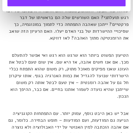
ההנחה כי אהבה סייעה להפוך את האדם למה שהוא היום מעוררת
שאלה שאי אפשר להתחמק ממנה: האם אהבה היא בסופו של דבר
רגש תועלתני? האם השורשים שלה הם בראשיתו של דבר
פרקטיים? ייתכן שאהבה התפתחה כדי לתמוך במונוגמיה, כך
שסיכויי ההישרדות של בני האדם יעלו. האם הרעיון הזה שואב
את הרומנטיקה מתוך האהבה? לאו דווקא.
הטיעון הפשוט ביותר הוא שרגש הוא רגש ואי אפשר להתעלם
מכך. אם אנו חשים אהבה, אז היא שם. אין שום טעם לבטל את
העונג שאנו מפיקים מאוכל מתוק, רק משום שהוא התפתח ככלי
הישרדותי שנועד להגדיל את כמות האנרגיה בגוף. אותו עיקרון
חל גם על אהבה רומנטית – אין טעם לבטל אותה רק משום
שייתכן שהיא נועדה לשמור אותנו בחיים. אם כבר, ההיפך הוא
הנכון.
אבל יש כאן היבט נוסף, עמוק יותר. עם התפתחות הקוגניציה
הגיעה גם המודעות, ועם המודעות – חופש הבחירה. כלומר, גם
אם אהבה הוכתבה למין האנושי על ידי האבולוציה ולא נוצרה