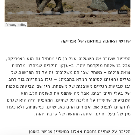
שורשי האהבה בסוואנה של אפריקה
הסיפור שעורר את השאלות אצל רן לוי מתחיל גם הוא באפריקה,
אבל במשלחת מוקדמת יותר. ב-1976 חוקרים שניהלו מלחמת
צואת פילים – משחק שבו הם משליכים זה על זה הפרשות של
פילים (האזינו לסיפור המלא בתכנית) – גילו במקריות בור רחב
ובו טביעות רגליים מאובנות של משפחה. היו שם טביעות נוספות
של בעלי חיים רבים, אבל מה שתפס את תשומת הלב הוא
הטביעות שהעידו על הליכה על שתיים. המאפיין הזה הוא שגרם
לחוקרים לתפוס את היצורים ההם כאנושיים, כמשפחה, ולא כעוד
מין של בעלי חיים. הייתה תחושה של קרבת זהות.
הליכה על שתיים נתפסת אצלנו כמאפיין אנושי באופן