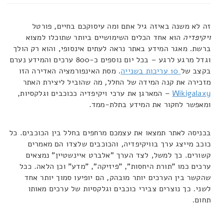
זה לא משנה באיזה גיל אתם ומה עיסוקכם בחיים, פורטל
ויקיפדיה
הוא אחד הכלים השימושיים ביותר שתוכלו למצוא
ברשת. מאגר המידע באתר נראה לעתים אינסופי, והוא רק הולך
וגדל מרגע לרגע – בכל יום נוספים כ-800 ערכים והמידע נערם
בקצב של
10 עריכות בשנייה
. מסת האינפורמציה האדירה הזו
מזכירה את קנה המידה של החלל, מה שהוביל ליצירת האתר
Wikigalaxy
– המארגן את ערכי ויקיפדיה ככוכבים וגלקסיות,
ומאפשר לחקור את המידע בתלת-ממד.
בכניסה לאתר תמצאו את עצמכם מרחפים בחלל בין הכוכבים. כל
כוכב מייצג ערך בוויקיפדיה, והכוכבים שלצדו הם מאמרים
קשורים. כך למשל, לצד הערך "אלברט איינשטיין" נמצאים
ערכים כמו "תורת היחסות", "פיזיקה", "מדע" וכן הלאה. ככל
שהקשר בין הערכים יותר מובהק, הם יופיעו סמוך יותר אחד
לשני. כך נוצרים צבירי כוכבים וגלקסיות של ערכים מאותו
תחום.