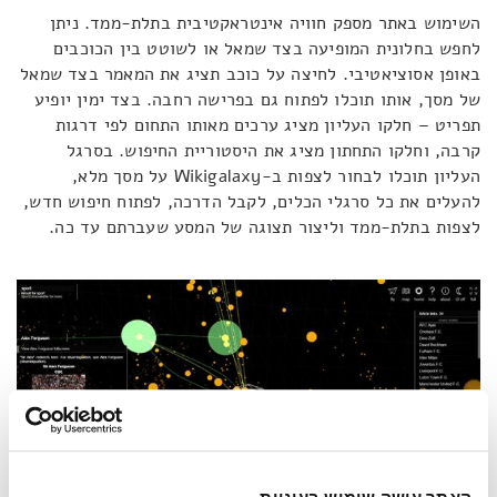
השימוש באתר מספק חוויה אינטראקטיבית בתלת-ממד. ניתן
לחפש בחלונית המופיעה בצד שמאל או לשוטט בין הכוכבים
באופן אסוציאטיבי. לחיצה על כוכב תציג את המאמר בצד שמאל
של מסך, אותו תוכלו לפתוח גם בפרישה רחבה. בצד ימין יופיע
תפריט – חלקו העליון מציג ערכים מאותו התחום לפי דרגות
קרבה, וחלקו התחתון מציג את היסטוריית החיפוש. בסרגל
העליון תוכלו לבחור לצפות ב-Wikigalaxy על מסך מלא,
להעלים את כל סרגלי הכלים, לקבל הדרכה, לפתוח חיפוש חדש,
לצפות בתלת-ממד וליצור תצוגה של המסע שעברתם עד כה.