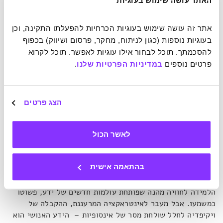
האתר עושה שימוש בעוגיות
אתר זה עושה שימוש בעוגיות הכרחיות להפעלתו התקינה, וכן 
כל כוכב הוא ערך בוויקיפדיה. צילום מסך מתוך:
Wikigalaxy
.
בעוגיות נוספות (כגון לניתוח, מחקר, פרסום ושיווק) בכפוף 
להסכמתך. תוכל לבחור אילו עוגיות לאפשר. תוכל לקרוא 
Wikigalaxy הוא חלק
מניסוי אינטרנטי-קהילתי
רחב של גוגל,
פרטים נוספים 
במדיניות הפרטיות שלנו
.
אשר מאפשר לגולשים פרטיים ליזום פרויקטים יצירתיים
ולהעלות אותם לרשת. במקרה זה, גוגל שימשה כפלטפורמה עבור
אואן, סטודנט להנדסה מפריז המוקסם משטף המידע
הצג פרטים
שבאינטרנט.
"הטכנולוגיה המתקדמת… מעניקה לנו הזדמנויות
חסרות תקדים ללמידה, בידור ויצירתיות"
. הפיכת ויקיפדיה
לגלקסיות היא פרויקט מורכב, אך הרעיון צמח ממקום פשוט:
לאשר הכול
"רציתי ליצור משהו מיוחד שלא ראיתי קודם לכן, משהו שהייתי
אוהב לשחק בו כילד".
בהתאמה אישית
חיפוש ערכים תוך שיטוט תלת-ממדי בין כוכבים הופך את תהליך
הלמידה לחוויה מהנה שפותחת עולמות חדשים של ידע, פשוטו
כמשמעו. אבל מעבר לאינטראקציה המרעננת, ההקבלה של
ויקיפדיה לחלל שולחת מסר של אינסופיות – הידע האנושי הוא