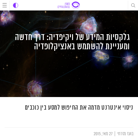
לג
לג
לג
תוכן
תוכן
ניווט
גלקסיות המידע של ויקיפדיה: דרך חדשה
ומעניינת להשתמש באנציקלופדיה
ניסוי אינטרנט מדמה את החיפוש למסע בין כוכבים
בועז מזרחי
|
27 מאי, 2015