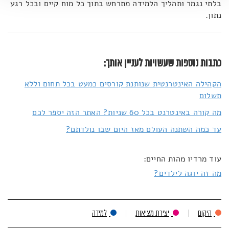
בלתי נגמר ותהליך הלמידה מתרחש בתוך כל מוח קיים ובכל רגע
נתון.
כתבות נוספות שעשויות לעניין אותך:
הקהילה האינטרנטית שנותנת קורסים כמעט בכל תחום וללא
תשלום
מה קורה באינטרנט בכל 60 שניות? האתר הזה יספר לכם
עד כמה השתנה העולם מאז היום שבו נולדתם?
עוד מרדיו מהות החיים:
מה זה יוגה לילדים?
היקום
יצירת מציאות
למידה