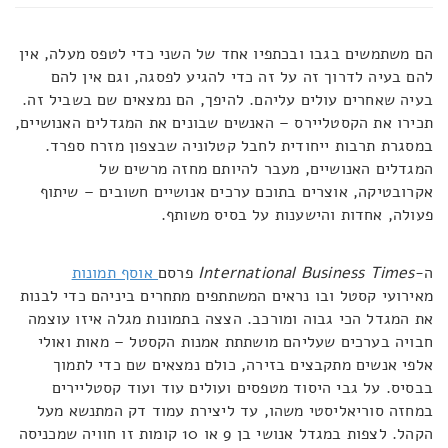
הם משתמשים בגבו ובכתפיו אחד של השני כדי לטפס מעלה, אין
להם בעיה לדרוך זה על זה כדי להגיע לפסגה, וגם אין להם
בעיה שאחרים עולים עליהם. להיפך, הם נמצאים שם בשביל זה.
תכירו את הקסטליירס – האנשים שבונים את המגדלים האנושיים,
במסגרת תרבות ייחודית לחבל קטלוניה שבצפון מזרח ספרד.
המגדלים האנושיים, מעבר להיותם מחזה מרשים של
אקרובטיקה, אוצרים בתוכם ערכים אנושיים חשובים – שיתוף
פעולה, אחדות והישענות על בסיס משותף.
ה-
International Business Times
פרסם
אוסף תמונות
מאירועי קסטל ובו נראים המשתתפים מתחרים ביניהם כדי לבנות
את המגדל הכי גבוה ומורכב. הצצה בתמונות מגלה איזו עוצמה
חבויה בערכים שעליהם מושתתת אמנות הקסטל – מאות ואולי
אלפי אנשים מתקבצים בזירה, כולם נמצאים שם כדי לתמוך
בבסיס. על גבי היסוד מטפסים ועולים עוד ועוד קסטליירים
במחזה סוריאליסטי משהו, עד ליצירת עמוד דק המתנשא מעל
הקהל. לצפות במגדל אנושי בן 9 או 10 קומות זו חוויה שמכניסה