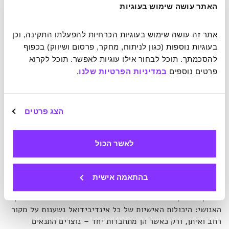
האתר עושה שימוש בעוגיות
שבקטלוניה, המקום המזוהה ביותר עם המסורת. התיעוד הראשון
לבניית מגדל אנושי – 'קסטל' – התרחש בשנת 1712. מאז
המסורת התפשטה בחבל וכיום קסטלים מהווים אירוע מרכזי
אתר זה עושה שימוש בעוגיות הכרחיות להפעלתו התקינה, וכן 
בפסטיבלים ובחגים שונים באזור. קסטל מוצלח הוא כזה שנבנה
בעוגיות נוספות (כגון לניתוח, מחקר, פרסום ושיווק) בכפוף 
ופורק ללא תקלות: כל המשתתפים הגיעו למקומם בפירמידה,
להסכמתך. תוכל לבחור אילו עוגיות לאפשר. תוכל לקרוא 
והקסטלייר שאמור לעמוד בראשה (בדרך כלל ילד) טיפס מצד
פרטים נוספים 
במדיניות הפרטיות שלנו
.
אחד, הניף את ידו באוויר וירד מהצד השני.
כדי לעשות זאת, על הקבוצה כולה לעבוד בשיתוף פעולה ולסמוך
הצג פרטים
על כל אחד מהקסטליירים. די בחסרונו של משתתף אחד כדי
לערער את יציבות המגדל, ולכן תרומתו של כל אינדיבידואל היא
קריטית להשלמת המשימה. יש 4 תכונות הנחשבות כהכרחיות
לאשר הכול
עבור הקסטלייר, והן גם הפכו לסיסמה של האקרובטים הקטלונים
– "כוח, איזון, אומץ והיגיון".
בהתאמה אישית
במובן מסוים, המגדלים האנושיים מתמצתים את השלד של המין
האנושי: היכולות האישיות של כל אינדיבידואל נשענות על מקור
רחב ואיתן, ורק כאשר הן מתחברות יחד – נוצרים התנאים