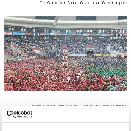
תוכן ממשי לפתגם "השלם גדול מסכום חלקיו".
המגדל האנושי של טרגונה, שיתוף פעולה אקרובטי מסמר
שיער.
Shutterstock
/
catwalker
.
שורשי המסורת נטועים במאה ה-18 ליד העיר טרגונה