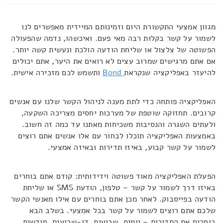
מגוון אמצעי התקשורת היום וזמינותם המיידית מאפשרים לנו
לשמור על קשר בקלות רבה מאי פעם. ואיכשהו, נדמה שהפעולה
הפשוטה של צלצול או שליחת הודעה הולכת ונעשית קשה יותר.
אם אתם מרגישים שמרוב עצים לא רואים את היער, אתם יכולים
להיעזר באפליקציה שנקראת
Bond
ותשמש לכם מזכירה אישית.
האפליקציה פותחה כדי לתת מענה לניהול הקשר שלנו עם אנשים
קרובים. תחזוקה שוטפת של מערכות יחסים מצריכה השקעה,
ולעתים השגרה והנסיבות משכיחות מאתנו עד כמה זה חשוב.
באמצעות האפליקציה תוכלו לבחור עם אלו אנשים אתם רוצים
לשמור על קשר קבוע, באיזו תדירות ובאיזה אמצעי.
הפעלת האפליקציה מאוד פשוטה וידידותית: קודם אתם בוחרים
באיזו דרך לשמור על קשר – טלפון, הודעת SMS או שליחת
הודעה בפייסבוק. לאחר מכן אתם בוחרים עם אילו מאנשי הקשר
שלכם אתם רוצים לשמור על קשר בכל אמצעי. בשלב הבא
בוחרים את התדירות – יומית, שבועית, דו-שבועית, חודשית,