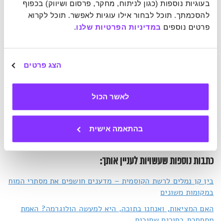
בעוגיות נוספות (כגון לניתוח, מחקר, פרסום ושיווק) בכפוף 
Bond לא מסתפקת רק בתזכורות, אלא גם מאפשרת לבצע את
להסכמתך. תוכל לבחור אילו עוגיות לאפשר. תוכל לקרוא 
החיוג או את שליחת ההודעות מתוך האפליקציה עצמה ואפילו
פרטים נוספים 
במדיניות הפרטיות שלנו
.
ממסך הנעילה, בהחלקת אצבע אחת. אם החמצתם שיחה או
הודעה, תופיע לכם תזכורת באפליקציה ותוכלו לבצע אותה
במועד מאוחר יותר.
הצג פרטים
שמירה על קשר עם קרובים היא פעולה פשוטה, אבל מצריכה
יוזמה. עם האפליקציה הזאת אפשר לחזק את מערכות היחסים
לאשר הכול
בנוחות ובקלות, בלי להשאיר מקום לשכחה או דחיינות. זמינה
כעת למשתמשי
Apple
, ובקרוב גם לאנדרואיד.
בהתאמה אישית
כתבות נוספות שעשויות לעניין אותך:
בין קן נמלים לרשת הקוסמית – מדענים חושפים את מסתרי המוח
במקומות משונים
האם המציאות, ואנחנו בתוכה, היא למעשה הולוגרמה? האמת
מסתתרת בחורים שחורים