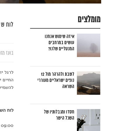
מומלצים
לוח שיד
איזה שימוש אנחנו
עושים במרחבים
המנטליים שלנו?
בועז מזר
לשבת ולהרהר מול 12
החיים י
נופים ישראליים מעוררי
השראה
להשמיע 
לוח השי
חסדו ומגבלותיו של
השכל הישר
09:00 – פותחים טוב – עמותת רוח טובה מציגה את יום מעשים טובים מספר 9