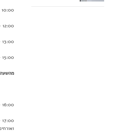
10:00 – דאבל דייט – ש.ח. – אלון נוימן, עלמה זק, שי אביבי ומיכל ליבדינסקי עושים טוב בזוגיות
12:00 – גוטליבים עושים טוב – תכנית מיוחדת ליום מעשים טובים עם יריב ואורי גוטליב
13:00 – כל הטוב הזה – אילת מידן בשעתיים של מוסיקה מעולה וסיפורים מעוררי השראה
15:00 – פותחים טוב – ש.ח. – עמותת רוח טובה מציגה את יום מעשים טובים מספר 9
מהשעה א
16:00 – משחק ילדים – דליק ווליניץ מארח את ישראל גוריון, הדוד חיים ואורחים נוספים
00
ואורחים