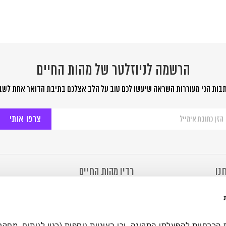
הרשמה לניוזלטר של מהות החיים
בות הכי מעוררות השראה שיעשו לכם טוב על הלב אצלכם בתיבת הדואר אחת לשב
שמה
יוזלטר
ל
ות
יים
נו
רדיו מהות החיים
מהות החיים
רדיו מהות החיים
 של מהות החיים
להאזנה ב- Soundcloud
ר
להאזנה ב- TuneIn
ימוש
להורדת אפליקציה ב – iPhone