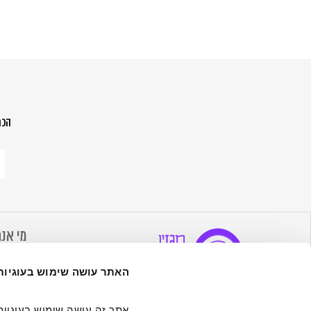
הכת
הר
לנ
ש
מה
הח
מי אנח
אודות 
האתר עושה שימוש בעוגיות
הערכים
מדיה שמגרה סקרנות, מעוררת השראה,
צרו קש
מעצימה ומרחיבה - במטרה לעורר
תנאי ש