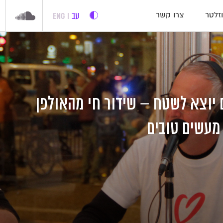
עב
ENG
זלטר
צרו קשר
 יוצא לשטח – שידור חי מהאולפן
 מעשים טובים