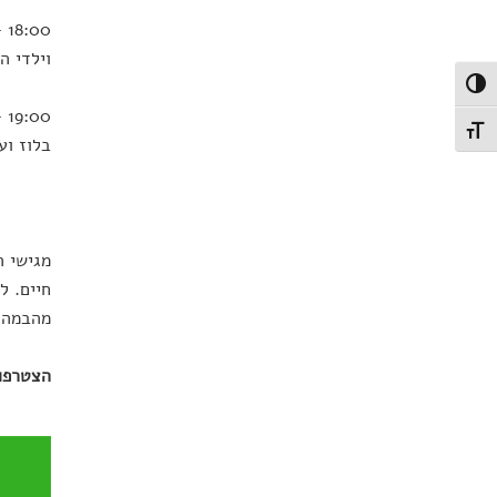
00
וילדי ה
פעל/כבה ניגודיות גבוהה
00
תג גודל גופן
בלוז וע
מגישי ר
חיים. ל
מהבמה ה
הצטרפו 