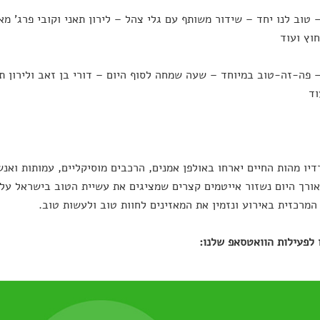
18: – טוב לנו יחד – שידור משותף עם גלי צהל – לירון תאני וקובי פרג' 
חוץ ועוד
19: – פה-זה-טוב במיוחד – שעה שמחה לסוף היום – דורי בן זאב ולירון 
וד
דיו מהות החיים יארחו באולפן אמנים, הרכבים מוסיקליים, עמותות ואנ
אורך היום נשזור אייטמים קצרים שמציגים את עשיית הטוב בישראל על 
מרכזית באירוע ונזמין את המאזינים לחוות טוב ולעשות טוב.
לפעילות הוואטסאפ שלנו: