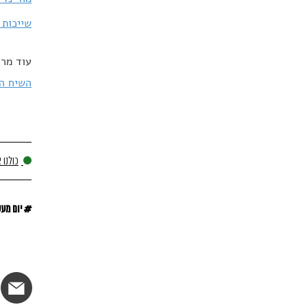
שייכות 
עוד מרד
השיח הא
כולנו 
#
יום מע