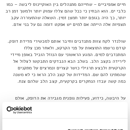
חיים אמפיביים – שחייהם מתנהלים בין האוקיינוס ליבשה – כמו
כלבי ים. הוא הבחין כי ככל שהם צללו עמוק יותר ולמשך זמן רב
יותר, כך היה בגופם יותר חמצן זמין. השאלה שהתעוררה עקב
תצפיות אלה הייתה אם למים יש אפקט דומה גם על בני אדם.
שולנדר לקח צוות מתנדבים וחיבר אותם למכשירי מדידת דופק.
קודם נרשמו התוצאות על פני הקרקע, ולאחר מכן צללו
המתנדבים למים. המגע הראשוני עם הנוזל הוביל באופן מיידי
לירידה בקצב הלב. בשלב הבא הנבדקים התבקשו לצלול אל
הקרקעית ולבצע תרגילי כושר קצרים ונמרצים על מתקנים
שהמתינו להם שם. המדידות של קצב הלב הראו כי לא משנה
כמה קשה עבדו הנחקרים בקרקעית, קצב הלב שלהם צנח.
על היבשה, כידוע, פעילות גופנית מגבירה את הדופק, אולם
מתחת למים לא הייתה לה השפעה דומה. קצב הלב המואט
משמעותו שהנבדקים השתמשו בפחות חמצן, מה שאפשר להם
לשרוד זמן רב יותר מתחת למים.