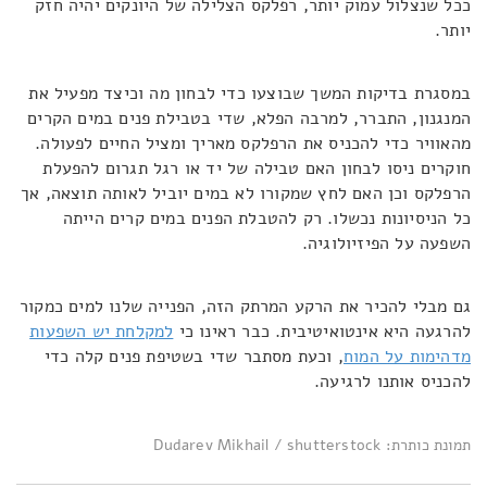
ככל שנצלול עמוק יותר, רפלקס הצלילה של היונקים יהיה חזק
יותר.
במסגרת בדיקות המשך שבוצעו כדי לבחון מה וכיצד מפעיל את
המנגנון, התברר, למרבה הפלא, שדי בטבילת פנים במים הקרים
מהאוויר כדי להכניס את הרפלקס מאריך ומציל החיים לפעולה.
חוקרים ניסו לבחון האם טבילה של יד או רגל תגרום להפעלת
הרפלקס וכן האם לחץ שמקורו לא במים יוביל לאותה תוצאה, אך
כל הניסיונות נכשלו. רק להטבלת הפנים במים קרים הייתה
השפעה על הפיזיולוגיה.
גם מבלי להכיר את הרקע המרתק הזה, הפנייה שלנו למים כמקור
להרגעה היא אינטואיטיבית. כבר ראינו כי
למקלחת יש השפעות
מדהימות על המוח
, וכעת מסתבר שדי בשטיפת פנים קלה כדי
להכניס אותנו לרגיעה.
תמונת כותרת: Dudarev Mikhail / shutterstock