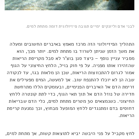
לבני אדם וליונקים ימיים תגובה פיזיולוגית דומה מתחת למים.
התהליך הפיזיולוגי הזה מרכז מאמץ באיברים החשובים ומעלה
את משך הזמן שניתן לשרוד בו מתחת למים. יותר מכך, הוא
מסביר עניין נוסף – כיצד סגן בוצ'ר לא סבל מקריסת הריאות
שהזהירו אותו מפניה. על פי חוק בויל, הלחץ החיצוני על הגוף
אמור לגרום להתכווצות הריאות, שכן הן מלאות בגז, עד לנקודה
שבה הן לא יוכלו להתנפח שוב. אך למעשה, המים מפעילים את
זרימת הדם אל האיברים הפנימיים, ובעומקים הללו מתרחשת
חדירה של נוזל הדם אל תוך תאי הגוף, כדי לתת קונטרה ללחץ
החיצוני. כשנמצאים 30 מטרים מתחת למים, כלי הדם שבריאוֹת
דחוסים בדם ומתנגדים ללחץ המופעל מבחוץ, וכך נמנעת קריסת
הריאות.
לחץ מקביל על פני היבשה יביא לתוצאות קשות, אך מתחת למים,