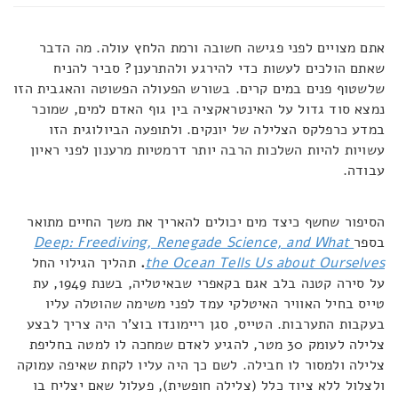
אתם מצויים לפני פגישה חשובה ורמת הלחץ עולה. מה הדבר
שאתם הולכים לעשות כדי להירגע ולהתרענן? סביר להניח
שלשטוף פנים במים קרים. בשורש הפעולה הפשוטה והאגבית הזו
נמצא סוד גדול על האינטראקציה בין גוף האדם למים, שמוכר
במדע כרפלקס הצלילה של יונקים. ולתופעה הביולוגית הזו
עשויות להיות השלכות הרבה יותר דרמטיות מרענון לפני ראיון
עבודה.
הסיפור שחשף כיצד מים יכולים להאריך את משך החיים מתואר
בספר
Deep: Freediving, Renegade Science, and What
the Ocean Tells Us about Ourselves
.
תהליך הגילוי החל
על סירה קטנה בלב אגם בקאפרי שבאיטליה, בשנת 1949, עת
טייס בחיל האוויר האיטלקי עמד לפני משימה שהוטלה עליו
בעקבות התערבות. הטייס, סגן ריימונדו בוצ'ר היה צריך לבצע
צלילה לעומק 30 מטר, להגיע לאדם שמחכה לו למטה בחליפת
צלילה ולמסור לו חבילה. לשם כך היה עליו לקחת שאיפה עמוקה
ולצלול ללא ציוד כלל (צלילה חופשית), פעלול שאם יצליח בו