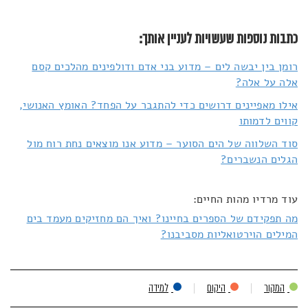
כתבות נוספות שעשויות לעניין אותך:
רומן בין יבשה לים – מדוע בני אדם ודולפינים מהלכים קסם
אלה על אלה?
אילו מאפיינים דרושים כדי להתגבר על הפחד? האומץ האנושי,
קווים לדמותו
סוד השלווה של הים הסוער – מדוע אנו מוצאים נחת רוח מול
הגלים הנשברים?
עוד מרדיו מהות החיים:
מה תפקידם של הספרים בחיינו? ואיך הם מחזיקים מעמד בים
המילים הוירטואליות מסביבנו?
המקור
היקום
למידה