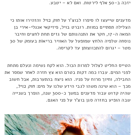
יזכה ב-50 אלף לירטות. ואם לא – יטבע.
מדענים שייעצו לו סיפרו לבוצ'ר על
חוק בויל
והזהירו אותו כי
הצלילה תסתיים במוות. רוברט בויל, פיזיקאי אנגלי-אירי בן
המאה ה-17, חקר את התנהגותם של גזים תחת לחצים וחיבר
נוסחה שלפיה הלחץ שמופעל על האוויר בריאוֹת בעומק של 30
מטר – יגרום להתכווצותן עד לקריסה.
הטייס החליט לצלול למרות הכול. הוא לקח נשימה ונעלם מתחת
לפני המים. עברו כמה דקות בטרם הוא צץ חזרה לאחר שמסר את
החבילה, וחיוך מרוח על פניו. הוא ניצח בהתערבות, אבל חשוב
מכך – הוא שינה משהו לגבי הידע שלנו על מים:
חוק בויל
,
שהיה קדוש עבור מדענים במשך כ-300 שנה, הופרך בשנייה
שבה הופיע בחזרה סגן בוצ'ר על פני האגם.