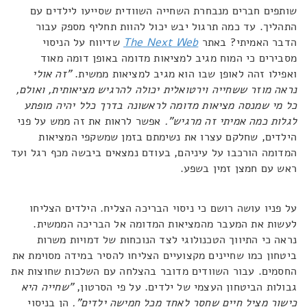
שותפים חברים מנבחרת השחייה השוודית שסייעו לילדים עם
התהליך. עד כמה תרגול יבש יכול להוות תחליף מספק עבור
הדבר האמיתי? באתר
The Next Web
שדיווח על הניסוי
מסבירים כי המוח מגיב למציאות מדומה באופן דומה מאוד
ואפילו זהה לאופן שבו הוא מגיב למציאות ממשית.
"זה אולי
נראה מוזר ששחייה וירטואלית יכולה להרגיש מציאותית, ואולם,
כל מי שמנסה מציאות מדומה לראשונה בדרך כלל יהיה מופתע
לגלות כמה אמיתי זה מרגיש".
אפשר לראות את זה ממש על פני
הילדים, שחלקם עצרו את נשימתם בזמן שמשקפי המציאות
המדומה הורכבו על עיניהם, בעודם נמצאים ביבשה מכף רגל ועד
ראש עם חמצן זמין בשפע.
על פניו עושה רושם כי ניסוי הבריכה הצליח. הילדים הצליחו
לעשות את המעבר מהמציאות המדומה אל הבריכה הממשית.
נראה כי התיווך הטכנולוגי לצד הנוכחות של דמויות משרות
ביטחון כמו שחיינים מקצועיים הצליחו להסיר במידה מסוימת את
החסמים. עבור השוודים מדובר בהצלחה עם השלכות שחוצות את
גבולות הביטחון העצמי של ילדים. על פי הסרטון,
"שחייה היא
כישור מציל חיים שחסר לאחד מכל חמישה ילדים".
הן בניסוי