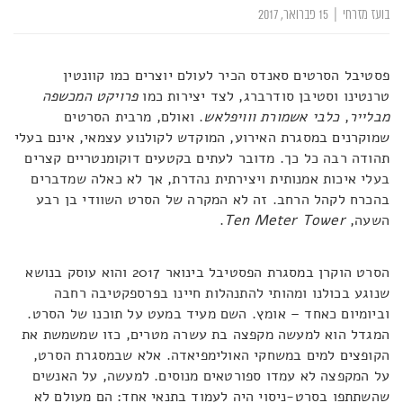
בועז מזרחי
|
15 פברואר, 2017
פסטיבל הסרטים סאנדס הכיר לעולם יוצרים כמו קוונטין
טרנטינו וסטיבן סודרברג, לצד יצירות כמו
פרויקט המכשפה
מבלייר
,
כלבי אשמורת
ווויפלאש
. ואולם, מרבית הסרטים
שמוקרנים במסגרת האירוע, המוקדש לקולנוע עצמאי, אינם בעלי
תהודה רבה כל כך. מדובר לעתים בקטעים דוקומנטריים קצרים
בעלי איכות אמנותית ויצירתית נהדרת, אך לא כאלה שמדברים
בהכרח לקהל הרחב. זה לא המקרה של הסרט השוודי בן רבע
השעה,
Ten Meter Tower
.
הסרט הוקרן במסגרת הפסטיבל בינואר 2017 והוא עוסק בנושא
שנוגע בכולנו ומהותי להתנהלות חיינו בפרספקטיבה רחבה
וביומיום כאחד – אומץ. השם מעיד במעט על תוכנו של הסרט.
המגדל הוא למעשה מקפצה בת עשרה מטרים, כזו שמשמשת את
הקופצים למים במשחקי האולימפיאדה. אלא שבמסגרת הסרט,
על המקפצה לא עמדו ספורטאים מנוסים. למעשה, על האנשים
שהשתתפו בסרט-ניסוי היה לעמוד בתנאי אחד: הם מעולם לא