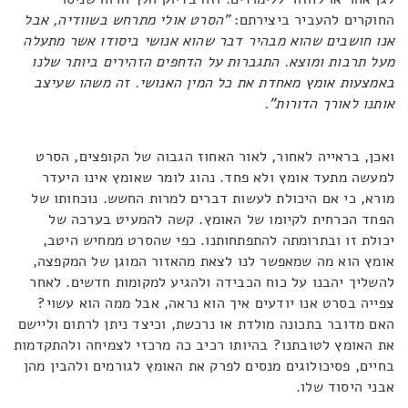
החוקרים להעביר ביצירתם:
"הסרט אולי מתרחש בשוודיה, אבל
אנו חושבים שהוא מבהיר דבר שהוא אנושי ביסודו אשר מתעלה
מעל תרבות ומוצא. התגברות על הדחפים הזהירים ביותר שלנו
באמצעות אומץ מאחדת את כל המין האנושי. זה משהו שעיצב
אותנו לאורך הדורות".
ואכן, בראייה לאחור, לאור האחוז הגבוה של הקופצים, הסרט
למעשה מתעד אומץ ולא פחד. נהוג לומר שאומץ אינו היעדר
מורא, כי אם היכולת לעשות דברים למרות החשש. נוכחותו של
הפחד הכרחית לקיומו של האומץ. קשה להמעיט בערכה של
יכולת זו ובתרומתה להתפתחותנו. כפי שהסרט ממחיש היטב,
אומץ הוא מה שמאפשר לנו לצאת מהאזור המוגן של המקפצה,
להשליך יהבנו על כוח הכבידה ולהגיע למקומות חדשים. לאחר
צפייה בסרט אנו יודעים איך הוא נראה, אבל ממה הוא עשוי?
האם מדובר בתכונה מולדת או נרכשת, וכיצד ניתן לרתום וליישם
את האומץ לטובתנו? בהיותו רכיב כה מרכזי לצמיחה ולהתקדמות
בחיים, פסיכולוגים מנסים לפרק את האומץ לגורמים ולהבין מהן
אבני היסוד שלו.