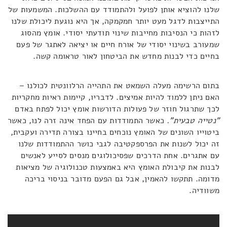
שלנו להוציא אותן לפועל ולהתמודד עם ההשלכות. המשמעות של
התייצבות לדגל מעט יותר חמקמקה, אך היא נוגעת ליכולת שלנו
לזהות כי הנסיבות מחייבות שינוי תודעתי יסודי. אומץ מהסוג
שמעורב בשינוי יסודי של אורח חיים או יציאה לאתגר של פעם
בחיים כדי לבנות מחדש את הביטחון לאור טראומה קשה.
בתום הרשימה מעלה השמאט את התהייה הרלוונטית לכולנו –
האם ניתן ללמוד להיות אמיצים. לדבריו, קיימות ראיות מחקריות
לכך שתרגול חוזר של פעולות הדורשות אומץ יכול לפתח באדם
"נטייה טבעית".
כאשר התמודדות עם הפחד אינה זרה לנו, כאשר
ביטוייו השונים של האומץ נוכחים בחיינו בצורה תדירה ועקבית,
זה יכול לשנות את הפרספקטיבה לגבי כושר ההתמודדות שלנו
עם אתגרים. אחת הדרכים שפסיכולוגים מנסים לסייע לאנשים
לבנות את קיבולת האומץ היא באמצעות טכנולוגיה של מציאות
מדומה. תתקשו להאמין, אבל גם הפעם מדובר בניסוי בריכה
משוודיה.