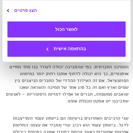
יש כאן משחק עדין בין פחד ובין שליטה, כי הרי דובר בכך
הצג פרטים
שללא פחד אין אומץ. עיקרון הוויסות הרגשי הוא לא ביטולו
המוחלט של הפחד, אלא שליטה במידת השפעתו על הפעולות
שאנו בוחרים לבצע בסופו של דבר. ההיבט השביעי הוא נגזרת
לאשר הכול
של הוויסות הרגשי. כאן מסביר פרופסור השמאט כי פסיכופתים,
למשל, אינם חשים פחד ולכן פעולותיהם אינן עונות להגדרה של
אומץ. רק כשאנו נמצאים במצב פסיכולוגי סובייקטיבי של פחד,
בהתאמה אישית
רק כשאנו תופסים בבהירות את הסיכון – רק אז נכנס האומץ
לפעולה. אלמנט נוסף שבא לידי ביטוי בניסוי המקפצה הוא
התמיכה החברתית. כפי שהסביבה יכולה לעורר בנו פחד מחיים
אותנטיים, כך היא יכולה לדחוף אותנו רחוק יותר במימוש
הפוטנציאל. אם זה העידוד ההדדי של החברים הניצבים בין
שמים וארץ ואם זה כל סוג אחר של תמיכה והשראה שאנו
שואבים ממשפחה, חברים או אפילו דמויות היסטוריות – לאנשים
שסביבנו יש אפקט מכפלת אומץ.
שני הרכיבים האחרונים ברשימה הם ביטחון עצמי והתייצבות
לדגל. ביטחון עצמי הוא רכיב שדי מסביר את עצמו: החלטות
אמיצות אפשריות כאשר קיימת בתוכנו אמונה בסיסית ביכולת