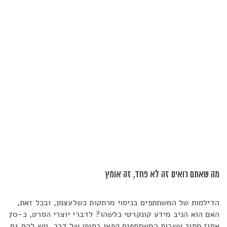
מה שאתם רואים זה לא פחד, זה אומץ
הדילמות של המשתתפים בניסוי מרתקות כשלעצמן, ובכל זאת,
האם הוא הניב מידע קונקרטי כלשהו? לדברי יוצרי הסרט, כ-70
אחוז מתוך עשרות המשתתפים קפצו בסופו של דבר, ויש להם גם