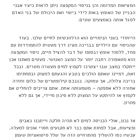
המציאות המדומה והן בניסוי המקפצה ניתן לראות כיצד אבני
הבניין של האומץ באות לידי ביטוי ואת היכולת של בני האדם
לסגל אותה באמצעים שונים.
הייחודי בשני הניסויים הוא הרלוונטיות לחיים שלנו. בעוד
שהניסוי עם הילדים בבריכה מציג דרך מעשית להתמודדות עם
פחד, ללמוד אומץ ובסופו של דבר להציל חיים, ניסוי המקפצה
הוא מטאפורה רחבה יותר על המצב האנושי. מעטים מאתנו אכן
ייתקלו במצב שבו יצטרכו לקפוץ למים מעשרה מטרים. ובכל
זאת, דמיינו שאתם הולכים בטבע והגעתם למצוק ובתחתיתו
בריכה צלולה, אך עמוקה. בגבכם קילומטרים של כלום וחזרה
אחורה ללא אספקה – משמעותה אחת. אתם צריכים להחליט אם
לקפוץ או להיתקע על המצוק ללא סיכון מיידי, אך גם ללא
פתרון.
אז נכון, אולי הכניסה למים לא תהיה חלקה וייתכנו כאבים
ופציעות, אבל לפחות אתם כבר לא תקועים חסרי אונים למעלה.
עכשיו נסו להשליך מהתרחיש הזה על שלל סיטואציות שעמן