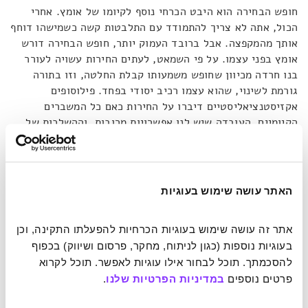
חופש הבחירה הוא היבט הכרחי נוסף לקיומו של אומץ. אחרי
הכול, אתה לא צריך להתמודד עם התלבטות קשה כשמישהו דוחף
אותך מהמקפצה. אבל ברובד העמוק יותר, חופש הבחירה דורש
אומץ בפני עצמו. על פי השמאט, לעתים החירות עשויה לעורר
בנו חרדה מכיוון שחופש משמעותו קבלת החלטה, וזו בתורה
גורמת לשינוי, שהוא עצמו רכיב יסודי בפחד. פילוסופים
אקזיסטנציאליסטיים דיברו על החירות כאם כל המשברים
הקיומיים. העובדה שיש לנו אפשרויות מרובות, וההשלכות של
אפשרויות אלו, דורשות מאתנו לפעול באומץ על בסיס קבוע,
לרוב מבלי שאפילו נהיה מודעים לכך. הרכיב הרביעי ברשימה
הוא מידת המוחשיות של הסיכון. אומץ בא ביחס ישר לגובה
מהבריכה: ככל שיש לנו יותר מה להפסיד וביותר קלות, אנו
האתר עושה שימוש בעוגיות
צריכים להפעיל יותר משאבים מנטליים כדי לצלוח את האתגר.
מאידך – הרכיב החמישי בא לאזן – על הפעולה להיות שווה את
אתר זה עושה שימוש בעוגיות הכרחיות להפעלתו התקינה, וכן 
הסיכון. כלומר, קשה לדבר במונחים של אומץ כאשר אנו יוצאים
בעוגיות נוספות (כגון לניתוח, מחקר, פרסום ושיווק) בכפוף 
למשימה אבודה מראש בידיעה ברורה.
להסכמתך. תוכל לבחור אילו עוגיות לאפשר. תוכל לקרוא 
פרטים נוספים 
במדיניות הפרטיות שלנו
.
כפי שבלט מאוד בסרט, פחד הוא רגש שיכול להשתלט על
מערכות פיזיות. ולכן, אומץ כרוך ביכולת גבוהה לוויסות רגשי.