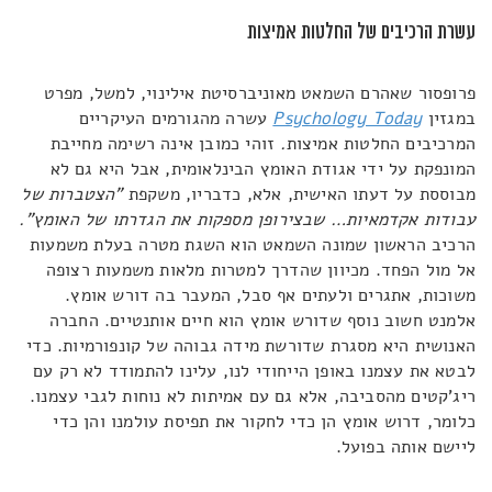
עשרת הרכיבים של החלטות אמיצות
פרופסור שאהרם השמאט מאוניברסיטת אילינוי, למשל, מפרט
במגזין
Psychology Today
עשרה מהגורמים העיקריים
המרכיבים החלטות אמיצות
.
זוהי כמובן אינה רשימה מחייבת
המונפקת על ידי אגודת האומץ הבינלאומית, אבל היא גם לא
מבוססת על דעתו האישית, אלא, כדבריו, משקפת
"הצטברות של
עבודות אקדמאיות… שבצירופן מספקות את הגדרתו של האומץ".
הרכיב הראשון שמונה השמאט הוא השגת מטרה בעלת משמעות
אל מול הפחד. מכיוון שהדרך למטרות מלאות משמעות רצופה
משוכות, אתגרים ולעתים אף סבל, המעבר בה דורש אומץ.
אלמנט חשוב נוסף שדורש אומץ הוא חיים אותנטיים. החברה
האנושית היא מסגרת שדורשת מידה גבוהה של קונפורמיות. כדי
לבטא את עצמנו באופן הייחודי לנו, עלינו להתמודד לא רק עם
ריג'קטים מהסביבה, אלא גם עם אמיתות לא נוחות לגבי עצמנו.
כלומר, דרוש אומץ הן כדי לחקור את תפיסת עולמנו והן כדי
ליישם אותה בפועל.