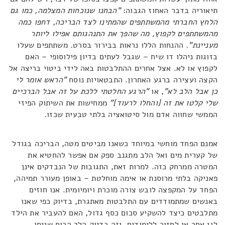
תיאוריה בדבר האחוז הגבוה:
"הבחנו שנוכחות המצלמה, כמו גם
הלחץ החברתי מהמשתתפים שהמתינו לצד הבריכה, דחפו כמה
מהמשתתפים לקפוץ, מה שהפך את התנהגותם אפילו ליותר
מעניינת".
ההנחות הללו נראות בבירור בסרט. משתתפים שעלו
בזוגות ניהלו דו שיח – שגבל לעתים בדיון פילוסופי – האם
לקפוץ או לא. אצל אחרים ההתלבטות באה לידי ביטוי בריצה אל
הקצה ועצירה ברגע האחרון. התבטאויות נוסח
"הראש אומר לי
כן אבל הלב לא"
, או
"הרגע החלטתי ללכת על זה אבל הברכיים
שלי קלטו את זה [והחלו לרעוד]"
ממחישות את השיתוק הפיזי
הממשי שחווה אדם מול סיטואציה בלתי טבעית שכזו.
אמנם הפחד מוחשי במיוחד כשאנו מביטים מטה, הבריכה בגודל
של קערית מים ואל הלב מתגנב ספק אם אפשר להחטיא את
המטרה ממרחק כזה. למרות זאת, התגובות של הנבדקים אינן
פאניקה בלתי מרוסנת או אימה מוחלטת – באופן מעורר תמיהה,
הפחד על המקפצה לובש צורה מוכרת ויומיומית. אנו חוזים
באנשים שמתמודדים עם התלבטות מאתגרת, בדיוק כפי שאנו
מתלבטים כיצד להשקיע סכום כסף גדול, האם להעביר את הילד
לגן אחר או לחזור ללימודים. וזה בדיוק הלך הרוח שניסו