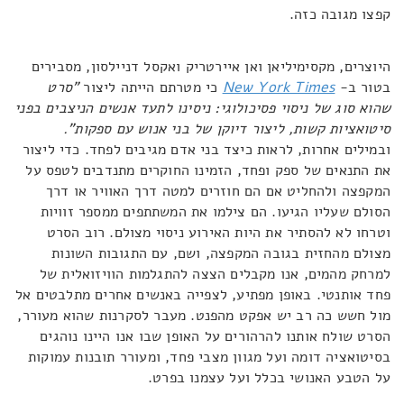
קפצו מגובה כזה.
היוצרים, מקסימיליאן ואן איירטריק ואקסל דניילסון, מסבירים
בטור ב-
New York Times
כי מטרתם הייתה ליצור
"סרט
שהוא סוג של ניסוי פסיכולוגי: ניסינו לתעד אנשים הניצבים בפני
סיטואציות קשות, ליצור דיוקן של בני אנוש עם ספקות".
ובמילים אחרות, לראות כיצד בני אדם מגיבים לפחד. כדי ליצור
את התנאים של ספק ופחד, הזמינו החוקרים מתנדבים לטפס על
המקפצה ולהחליט אם הם חוזרים למטה דרך האוויר או דרך
הסולם שעליו הגיעו. הם צילמו את המשתתפים ממספר זוויות
וטרחו לא להסתיר את היות האירוע ניסוי מצולם. רוב הסרט
מצולם מהחזית בגובה המקפצה, ושם, עם התגובות השונות
למרחק מהמים, אנו מקבלים הצצה להתגלמות הוויזואלית של
פחד אותנטי. באופן מפתיע, לצפייה באנשים אחרים מתלבטים אל
מול חשש כה רב יש אפקט מהפנט. מעבר לסקרנות שהוא מעורר,
הסרט שולח אותנו להרהורים על האופן שבו אנו היינו נוהגים
בסיטואציה דומה ועל מגוון מצבי פחד, ומעורר תובנות עמוקות
על הטבע האנושי בכלל ועל עצמנו בפרט.