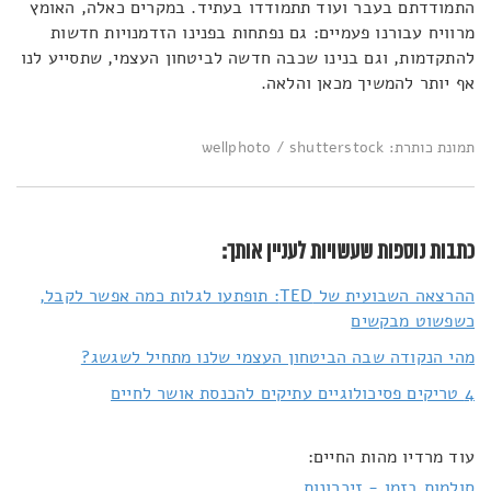
התמודדתם בעבר ועוד תתמודדו בעתיד. במקרים כאלה, האומץ
מרוויח עבורנו פעמיים: גם נפתחות בפנינו הזדמנויות חדשות
להתקדמות, וגם בנינו שכבה חדשה לביטחון העצמי, שתסייע לנו
אף יותר להמשיך מכאן והלאה.
תמונת כותרת: wellphoto / shutterstock
כתבות נוספות שעשויות לעניין אותך:
ההרצאה השבועית של TED: תופתעו לגלות כמה אפשר לקבל,
כשפשוט מבקשים
מהי הנקודה שבה הביטחון העצמי שלנו מתחיל לשגשג?
4 טריקים פסיכולוגיים עתיקים להכנסת אושר לחיים
עוד מרדיו מהות החיים:
סולמות בזמן - זיכרונות