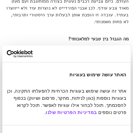
העולם. כיום צביעת רכבים נעשית בצורה ממוחשבת ועם מעט
מאוד צבע עודף. לכן אבני הפורדייט לא נוצרות עוד ולא ייווצרו
בעתיד. עובדה זו הופכת אותן לבעלות ערך היסטורי ותרבותי,
לא פחות מאמנותי.
מה הגבול בין טבעי למלאכותי?
סקירה של הצבעים הבוהקים בשכבות הססגוניות של האבנים
(והתכשיטים המיוצרים מהן) חושפת את ההיסטוריה התרבותית
שלנו, בדומה למחקר שכבות סלע גיאולוגי. הצבעים יכולים
האתר עושה שימוש בעוגיות
אפילו להעיד על מוצא האבן. שכבות מטאליות מאפיינות את
צביעת הרכבים בעיקר בבריטניה, לעומת גוון אפור של שכבת
בסיס המאפיין את דטרויט, משם מגיעות רוב האבנים. דוגמה
אתר זה עושה שימוש בעוגיות הכרחיות להפעלתו התקינה, וכן 
נוספת ניתן לראות באבנים בעלות גוונים בהירים ועזים, כמו
בעוגיות נוספות (כגון לניתוח, מחקר, פרסום ושיווק) בכפוף 
כתום, תכלת וצהוב, אשר מעידים כי הן שייכות למפעלי רכב
להסכמתך. תוכל לבחור אילו עוגיות לאפשר. תוכל לקרוא 
באוהיו שצבעו את הוואנים של שנות ה-70 העליזות.
פרטים נוספים 
במדיניות הפרטיות שלנו
.