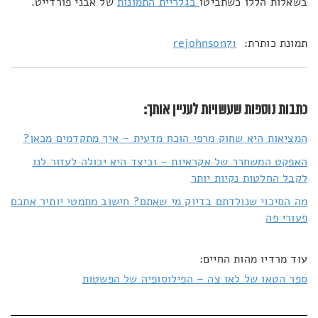
בשאלות הללו כשתביטו
בגלריית התמונות
של אבני פורדייט.
תמונת כותרת:
rejohnson71
כתבות נוספות שעשויות לעניין אותך:
המציאות היא שחוק מרפי הוכח מדעית – איך מתקדמים מכאן?
האפקט המשחרר של אקראיות – וכיצד היא יכולה לעזור לנו
לקבל החלטות נקיות יותר
מה הסיכוי שנולדתם בדיוק מי שאתם? חישוב מתמטי יותיר אתכם
פעורי פה
עוד מרדיו מהות החיים:
ספר הטאו של לאו צה – הפילוסופיה של הפשטות