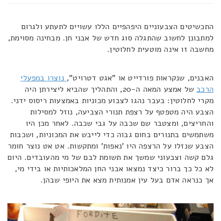
התכשיטים הצבעוניים היפהפיים הללו עשויים לתעתע ולגרום
למתבונן לחשוב שהתגלה סוג חדש של אבני חן. מבחינה מסוימת,
מחשבה זו אינה מוטעית לחלוטין.
האבנים, שנקראות פורדייט או "אגט דטרויט",
נוצרו במפעלי
הרכב
של אמצע המאה ה-20, והתהליך שהביא ליצירתן היה
מקרי לחלוטין: בעבר נהגו לצבוע מכוניות באמצעות ריסוס ידני.
הצבע היה מטפטף על רצפת תנורי הצביעה, נוזל למסילות
והחריצים, ומצטבר שם שכבה על גבי שכבה. לאחר מכן היו
משתמשים בתנורים בחום גבוה כדי לייבש את המכוניות, ושכבות
הצבע שנזלו על הרצפה היו 'נאפות' ומתקשות. אט אט נוצר חומר
גלם קשה וצבעוני שמשך את תשומת לבם של מי מהעובדים. היום
לא כל כך ברור כיצד נמצאו אבני החן המלאכותיות או בידי מי,
אך כנראה אדם בעל עין אמנותית מצא את היופי שבהן.