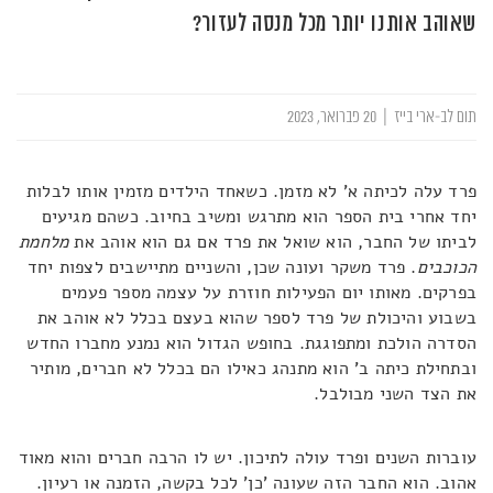
שאוהב אותנו יותר מכל מנסה לעזור?
תום לב-ארי בייז
|
20 פברואר, 2023
פרד עלה לכיתה א' לא מזמן. כשאחד הילדים מזמין אותו לבלות
יחד אחרי בית הספר הוא מתרגש ומשיב בחיוב. כשהם מגיעים
לביתו של החבר, הוא שואל את פרד אם גם הוא אוהב את
מלחמת
הכוכבים
. פרד משקר ועונה שכן, והשניים מתיישבים לצפות יחד
בפרקים. מאותו יום הפעילות חוזרת על עצמה מספר פעמים
בשבוע והיכולת של פרד לספר שהוא בעצם בכלל לא אוהב את
הסדרה הולכת ומתפוגגת. בחופש הגדול הוא נמנע מחברו החדש
ובתחילת כיתה ב' הוא מתנהג כאילו הם בכלל לא חברים, מותיר
את הצד השני מבולבל.
עוברות השנים ופרד עולה לתיכון. יש לו הרבה חברים והוא מאוד
אהוב. הוא החבר הזה שעונה 'כן' לכל בקשה, הזמנה או רעיון.