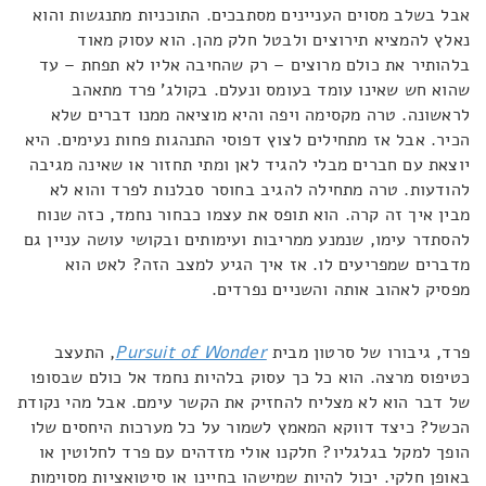
אבל בשלב מסוים העניינים מסתבכים. התוכניות מתנגשות והוא
נאלץ להמציא תירוצים ולבטל חלק מהן. הוא עסוק מאוד
בלהותיר את כולם מרוצים – רק שהחיבה אליו לא תפחת – עד
שהוא חש שאינו עומד בעומס ונעלם. בקולג' פרד מתאהב
לראשונה. טרה מקסימה ויפה והיא מוציאה ממנו דברים שלא
הכיר. אבל אז מתחילים לצוץ דפוסי התנהגות פחות נעימים. היא
יוצאת עם חברים מבלי להגיד לאן ומתי תחזור או שאינה מגיבה
להודעות. טרה מתחילה להגיב בחוסר סבלנות לפרד והוא לא
מבין איך זה קרה. הוא תופס את עצמו כבחור נחמד, כזה שנוח
להסתדר עימו, שנמנע ממריבות ועימותים ובקושי עושה עניין גם
מדברים שמפריעים לו. אז איך הגיע למצב הזה? לאט הוא
מפסיק לאהוב אותה והשניים נפרדים.
פרד, גיבורו של סרטון מבית
Pursuit of Wonder
, התעצב
כטיפוס מרצה. הוא כל כך עסוק בלהיות נחמד אל כולם שבסופו
של דבר הוא לא מצליח להחזיק את הקשר עימם. אבל מהי נקודת
הכשל? כיצד דווקא המאמץ לשמור על כל מערכות היחסים שלו
הופך למקל בגלגליו? חלקנו אולי מזדהים עם פרד לחלוטין או
באופן חלקי. יכול להיות שמישהו בחיינו או סיטואציות מסוימות