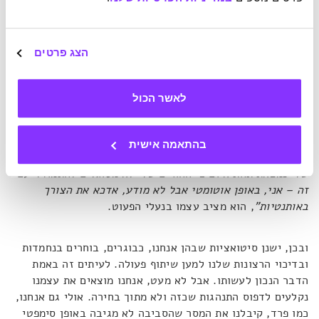
שאכפת לך מכולם סביבך, אלא שאכפת לך ממה שהם חושבים עליך,
מבלי לחשוב על כיצד זה משפיע עליהם".
הצג פרטים
לאשר הכול
לדברי מטה, אם ילד מרגיש שעליו לבחור בין השניים – ביטוי
אותנטי של צרכיו וחתירה למימושם או הקשר עם המטפלים
העיקריים שלו והקרבה אליהם – הוא יבחר בהיקשרות.
"[אם אני
בהתאמה אישית
מבין שכאשר] אני אותנטי ומביע את הרגשות שלי אזי ההיקשרות
שלי נמצאת תחת איום כי ההורים שלי לא מסוגלים להתמודד עם
זה – אני, באופן אוטומטי אבל לא מודע, אדכא את הצורך
באותנטיות"
, הוא מציב עצמו בנעלי הפעוט.
ובכן, ישנן סיטואציות שבהן אנחנו, כבוגרים, בוחרים בנחמדות
ובדיכוי הרצונות שלנו למען שיתוף פעולה. לעיתים זה באמת
הדבר הנכון לעשותו. אבל לא מעט, אנחנו מוצאים את עצמנו
נקלעים לדפוס התנהגות שכזה ולא מתוך בחירה. אולי גם אנחנו,
כמו פרד, קיבלנו את המסר שהסביבה לא מגיבה באופן סימפטי