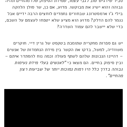
סביר שירגיש טוב לגבי עצמו, שמידת הסיפוק שלו מהחיים תהיה
גבוהה והוא ישיג את מבוקשו. מדוע, אם כן, שר סולן הלהקה
בילי ג'ו ארמסטרונג שבחורים נחמדים לוחצים הרבה ידיים אבל
נגמר להם הדלק? מדוע הוא מציע שלא יטפחו לעצמם על השכם,
כדי שלא יישבר להם עמוד השדרה?
יש גם ספרות מחקרית שתומכת בטקסט של גרין דיי. חוקרים
משוודיה, למשל, בדקו את הקשר בין מידת הנחמדות של אנשים
– דהיינו הנכונות שלהם לשתף פעולה וכמה נוח להסתדר איתם –
ובין סיפוק בחיים. הם מצאו כי
"
לאנשים בעלי מידת נעימות
גבוהה בדרך כלל היו רמות נמוכות יותר של שביעות רצון
מהחיים"
.