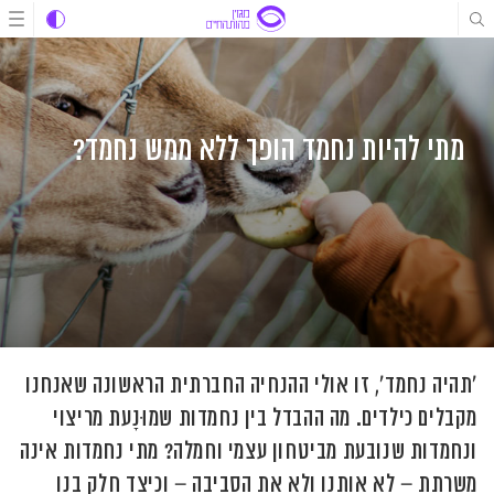
לג
לג
לג
תוכן
תוכן
ניווט
מתי להיות נחמד הופך ללא ממש נחמד?
'תהיה נחמד', זו אולי ההנחיה החברתית הראשונה שאנחנו
מקבלים כילדים. מה ההבדל בין נחמדות שמוּנָעת מריצוי
ונחמדות שנובעת מביטחון עצמי וחמלה? מתי נחמדות אינה
משרתת – לא אותנו ולא את הסביבה – וכיצד חלק בנו