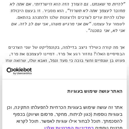
"
להיות מי שאנחנו. גם הצורך הזה הוא הישרדותי. אם אתה לא
מחובר לעצמך אתה לא תשרוד"
, הוא מסביר. זו בעצם היכולת
שלנו להיות ערים לצרכים ולרצונות שלנו ולהתנהג בהתאם.
לשמור על עצמנו.
"אם אני מרגיש משהו, אני שם לב לזה. אם
אני לא, אני בסכנה"
.
אך מה קורה כשילד ניצב בדילמה, בקונפליקט של שני הצרכים
הבסיסיים האלו? נחזור רגע אל פרד. דמיינו לעצמכם את פרד,
פעוט בן שנתיים וחצי בוכה כי מעד ונפל, ואבא שלו, שרואה שזו
הייתה נפילה קטנה ולא מזיקה מגיב אליו בחוסר סבלנות: 'די
כבר פרד, מה אתה עושה עניין? בקושי קיבלת מכה'. או דמיינו
את פרד בן שלוש כועס ומסרב לאכול ארוחת ערב ואמא שלו –
עייפה, דלה בזמן לעצמה וקצרת רוח – כתגובה, כועסת בחזרה:
האתר עושה שימוש בעוגיות
'למה אתה הופך כל דבר קטן לקשה?'
אתר זה עושה שימוש בעוגיות הכרחיות להפעלתו התקינה, וכן 
בעוגיות נוספות (כגון לניתוח, מחקר, פרסום ושיווק) בכפוף 
"יש אנשים שכל כך מרוכזים בלא להיות אנוכיים עד שהם נהיים ממש
להסכמתך. תוכל לבחור אילו עוגיות לאפשר. תוכל לקרוא 
אנוכיים מתוך כך. להסכים באופן גורף עם כולם זה לא בהכרח סימן
פרטים נוספים 
במדיניות הפרטיות שלנו
.