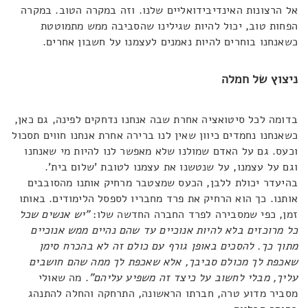
אל הרצונות האינדיבידואליים שלנו. וזה במקרה הטוב. במקרה
הפחות טוב, יכול להיות שגילינו שהסביבה ממש מתמוטטת
כשאנחנו בוחרים להיות נאמנים לעצמנו על חשבון אחרים.
ניצוץ של חמלה
בדומה לכל סיטואציה אחרת שבה אנחנו נדחקים לפינה, גם כאן,
כשאנחנו נחמדים כיוון שאין לנו ברירה אחרת אנחנו חווים תסכול
וכעס. גם על האדם שמולנו שלא מאפשר לנו להיות מי שאנחנו
וגם על עצמנו, על שנטשנו את עצמנו לטובת 'שלום בית'.
בהיעדר יכולת ללבן, הכעס שמצטבר מרחיק אותנו מהסובבים
אותנו. כך הוא הרחיק את פרד מחבריו לספסל הלימודים. באותו
זמן, כפי שמסבירה לפרד החברה החדשה שלו:
"יש אנשים שכל
כל מרוכזים בלא להיות אנוכיים עד שהם נהיים ממש אנוכיים
מתוך כך. להסכים באופן גורף עם כולם זה לא בהכרח סימן
שאכפת לך מכולם סביבך, אלא שאכפת לך ממה שהם חושבים
עליך, מבלי לחשוב על כיצד זה משפיע עליהם"
. מה שאולי
מסביר מדוע טרה, חברתו הראשונה, התרחקה והחלה להתנהג