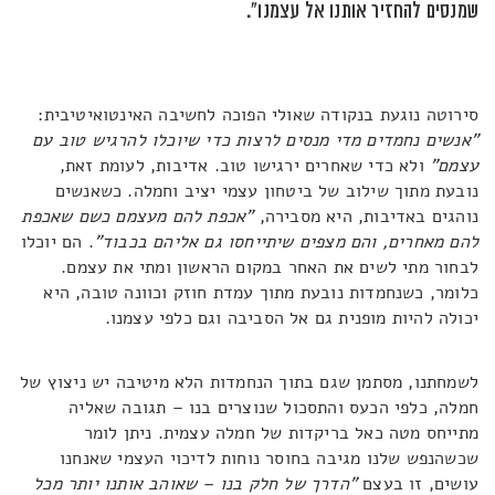
שמנסים להחזיר אותנו אל עצמנו".
סירוטה נוגעת בנקודה שאולי הפוכה לחשיבה האינטואיטיבית:
"אנשים נחמדים מדי מנסים לרצות כדי שיוכלו להרגיש טוב עם
עצמם"
ולא כדי שאחרים ירגישו טוב. אדיבות, לעומת זאת,
נובעת מתוך שילוב של ביטחון עצמי יציב וחמלה. כשאנשים
נוהגים באדיבות, היא מסבירה,
"אכפת להם מעצמם כשם שאכפת
להם מאחרים, והם מצפים שיתייחסו גם אליהם בכבוד"
. הם יוכלו
לבחור מתי לשים את האחר במקום הראשון ומתי את עצמם.
כלומר, כשנחמדות נובעת מתוך עמדת חוזק וכוונה טובה, היא
יכולה להיות מופנית גם אל הסביבה וגם כלפי עצמנו.
לשמחתנו, מסתמן שגם בתוך הנחמדות הלא מיטיבה יש ניצוץ של
חמלה, כלפי הכעס והתסכול שנוצרים בנו – תגובה שאליה
מתייחס מטה כאל בריקדות של חמלה עצמית. ניתן לומר
שכשהנפש שלנו מגיבה בחוסר נוחות לדיכוי העצמי שאנחנו
עושים, זו בעצם
"הדרך של חלק בנו – שאוהב אותנו יותר מכל