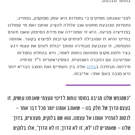
בחוסר סבלנות.
לפני שאנחנו מסיקים כי נחמדות היא עסק מפוקפק, נסתייג.
נחמדות שנובעת מחשש אכן עלולה להציב אותנו ואת מי שמולנו
בפוזיציה פגיעה. היא זו שמורידה את מידת הסיפוק שאנו חשים
בחיינו והיא זו שמובילה לעיתים קרובות לפיצוץ בקשר. אחותה
התמימה, זו שנובעת מבחירה ומתוך יכולת לשים את עצמי רגע
בצד ולתת מקום ותחושת נוחות לאחר, היא בהחלט נחמדות
שמיטיבה עם החברה האנושית. הפסיכיאטרית ד"ר מרסיה
סירוטה מבחינה ב
בלוג
שלה בין השתיים ואת המצב הבריא יותר
היא מכנה בשם אחר: אדיבות.
"כשהנפש שלנו מגיבה בחוסר נוחות לדיכוי העצמי שאנחנו עושים, זו
בעצם הדרך של חלק בנו – שאוהב אותנו יותר מכל דבר אחר –
לנסות להחזיר אותנו אל עצמנו. הוא שם בלוקים, מעצורים, בדרך
שלנו – שאומרים לנו 'לא, זו לא הדרך, זו לא הדרך', אלו בלוקים