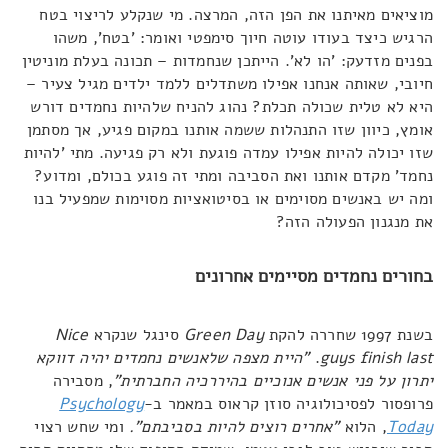
מוציאים מאיתנו את הפן הזה, המרצה. מי שנקלע לריצוי בטח
הרגיש כיצד בעודו עוטה חיוך סימפטי ואומר: 'בטח', משהו
בפנים מזדעק: 'הו לא'. הייתכן שנחמדות – תכונה בעלת מוניטין
חיובי, שאותה אנחנו אפילו משתדלים ללמד ילדים מגיל צעיר –
היא לא טלית שכולה תכלת? נהוג להניח שלהיות נחמדים דורש
אומץ, כיוון שזו התנהלות ששמה אותנו במקום פגיע, אך מסתמן
שזו יכולה להיות אפילו עמדה פוגעת ולא רק פגיעה. מתי 'להיות
נחמד' מקדם אותנו ואת הסביבה ומתי זה פוגע בכולם, ומדוע?
ומה יש באנשים מסוימים או בסיטואציות מסוימות שמפעיל בנו
את מנגנון הפעולה הזה?
בחורים נחמדים מסיימים אחרונים
בשנת 1997 שחררה להקת
Green Day
סינגל שנקרא
Nice
guys finish last
.
"היית מצפה שלאנשים נחמדים יהיה דווקא
יתרון על פני אנשים אנוכיים בהיררכיה החברתית"
, מסבירה
פרופסור לפסיכולוגיה סוזן קראוס במאמר ב-
Psychology
Today
, הלוא
"אחרים רוצים להיות בסביבתם".
ומי שחש רצוי