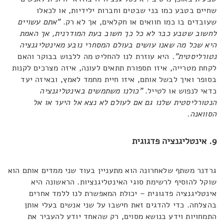
שחיים בטבע כמו בני שבטים וחברות ילידיות, או לכאלו
שעובדים בו כמו חוואים או חקלאים, אך לא רק.
"אתם עשויים
לחשוב שטבע כבר לא כל כך חשוב בעת המודרנית, אך האמת
היא שכל מה שאנו עושים בעולם המסחרי נובע מאינטליגנציה
נטורליסטית".
היא עוזרת לנו להחליט מה ללבוש בבוקר והאם
לקחת מטרייה, איזו תספורת תתאים לעונה, איזה מצרכים לקנות
בסופר ואיך לבשל אותם, איזו חיית מחמד לאמץ, ובאיזה יעד
כדאי לנפוש או לטייל.
"כולנו משתמשים באינטליגנציה
הנטורליסטית שלנו גם אם לעולם לא נצא אל היער או אל
הסוואנה.
9. אינטליגנציה פדגוגית
גרדנר משתף שלאחרונה הוא מתעניין בעוד שני ממדים אותם הוא
שוקל להוסיף לרשימת סוגי האינטליגנציות. הראשונה היא
אינטליגנציה פדגוגית – יכולת המאפשרת לנו ללמד אחרים
בהצלחה. כדי להדגים זאת חישבו על שני אנשים בעלי אותן
התמחויות וידע בנושא מסוים, רק שהאחד יודע להעביר את