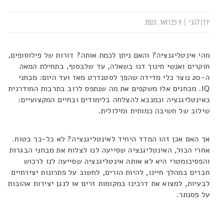
ירדן להבי
|
9 פברואר, 2023
מהי אינטליגנציה? והאם ניתן לכמת אותה? דורות של פילוסופים,
חוקרים ואנשי חינוך דנו בשאלה, עד שלבסוף, בתחילת המאה
ה-20 נוצר כלי מדידה שהפך לסטנדרט מאז ועד היום: מבחני
IQ. מבחנים אלו משקפים את מה שנתפס לרוב בתרבות המודרנית
כאינטליגנציה וכמנבא להצלחה בלימודים ובחיים המקצועיים:
שילוב של חשיבה כמותית ומילולית.
אך האם אכן זהו המדד היחיד לאינטליגנציה? לא כל-כך בטוח.
אחרי הכול, האינטליגנציה שסייעה לנו לצלוח את מבחני הבגרות
והפסיכומטרי היא לא אותה אינטליגנציה שסייעה לנו לרכוש
חברים במהלך חיינו, להיות הורים, לחשוב על פתרונות יצירתיים
לבעיות, למצוא את דרכינו במקומות זרים או לנגן יצירות אהובות
על פסנתר.