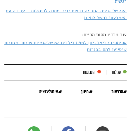
רגשית
האינטליגנציה החבויה בכפות ידינו מחכה להתגלות – עבודה עם
האצבעות כמשל לחיים
עוד מרדיו מהות החיים:
אסימונים: כיצד ניתן לטפח בילדינו אינטליגנציות שונות ומגוונות
שיסייעו להם בבגרות
סגולות
התבוננות
#
#
#
הרצאות
חינוך
אינטליגנציה