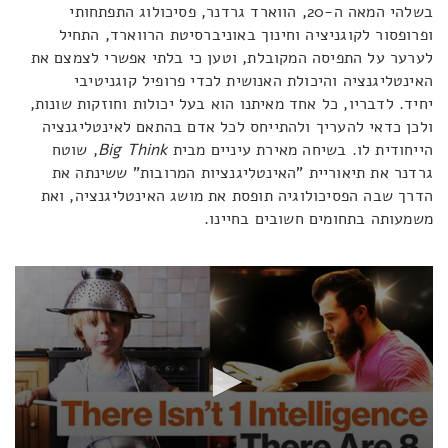
בשלהי המאה ה-20, הווארד גרדנר, פסיכולוג התפתחותי
ופרופסור לקוגניציה וחינוך באוניברסיטת הרווארד, התחיל
לערער על התפיסה המקובלת, וטען כי בלתי אפשרי לצמצם את
האינטליגנציה והיכולת האנושית לכדי פרופיל קוגניטיבי
יחיד. לדבריו, כל אחד מאיתנו הוא בעל יכולות וחוזקות שונות,
ולכן כדאי להעריך ולהתייחס לכל אדם בהתאם לאינטליגנציה
הייחודית לו. בשיחה מאירת עיניים מבית
Big Think
, שוטח
גרדנר את תיאוריית "האינטליגנציות המרובות" ששינתה את
הדרך שבה הפסיכולוגיה תופסת את מושג האינטליגנציה, ואת
משמעותה בתחומים חשובים בחיינו.