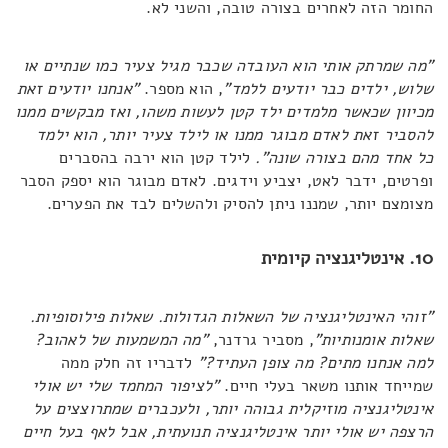
החומר הזה לאחרים בצורה טובה, והשני לא.
"מה שמרתק אותי הוא העובדה שכבר מגיל צעיר כמו שנתיים או
שלוש, ילדים כבר יודעים ללמד"
, הוא מספר.
"אנחנו יודעים זאת
מכיוון שכאשר מלמדים ילד קטן לעשות משהו, ואז מבקשים ממנו
להסביר זאת לאדם מבוגר ממנו או לילד צעיר יותר, הוא ילמד
כל אחד מהם בצורה שונה".
לילד קטן הוא ירבה בהסברים
ופרטים, ידבר לאט, יצביע וידגים. לאדם מבוגר הוא יספק הסבר
מצומצם יותר, שמננו ניתן להסיק ולהשלים לבד את הפערים.
10. אינטליגנציה קיומית
"זוהי האינטליגנציה של השאלות הגדולות. שאלות פילוסופיות.
שאלות אומנותיות"
, מסביר גרדנר,
"מה המשמעות של לאהוב?
למה אנחנו מתים? מה צופן העתיד?"
לדבריו זה חלק ממה
שמייחד אותנו משאר בעלי חיים.
"לציפור המחמד שלי יש אולי
אינטליגנציה מוזיקלית גבוהה יותר, ולעכברים שמתרוצצים על
הרצפה יש אולי יותר אינטליגנציה תנועתית, אבל לאף בעל חיים