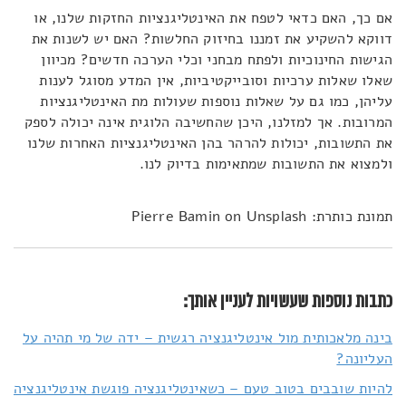
אם כך, האם כדאי לטפח את האינטליגנציות החזקות שלנו, או
דווקא להשקיע את זמננו בחיזוק החלשות? האם יש לשנות את
הגישות החינוכיות ולפתח מבחני וכלי הערכה חדשים? מכיוון
שאלו שאלות ערכיות וסובייקטיביות, אין המדע מסוגל לענות
עליהן, כמו גם על שאלות נוספות שעולות מת האינטליגנציות
המרובות. אך למזלנו, היכן שהחשיבה הלוגית אינה יכולה לספק
את התשובות, יכולות להרהר בהן האינטליגנציות האחרות שלנו
ולמצוא את התשובות שמתאימות בדיוק לנו.
תמונת כותרת: Pierre Bamin on Unsplash
כתבות נוספות שעשויות לעניין אותך:
בינה מלאכותית מול אינטליגנציה רגשית – ידה של מי תהיה על
העליונה?
להיות שובבים בטוב טעם – כשאינטליגנציה פוגשת אינטליגנציה