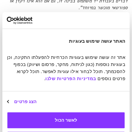
דברים בעבודת יד משתמש בבינה זו, גם אם הוא אינו רקדן או
ספורטאי מוכשר במיוחד".
6. אינטליגנציה בין-אישית
היא יחסי אנוש: הדרך שבה אנו מבינים אנשים אחרים, קוראים
האתר עושה שימוש בעוגיות
את כוונותיהם, מצב-רוחם ורגשותיהם. היא מכונה לא פעם גם
אינטליגנציה רגשית או חברתית, והיא מה שמאפשר לנו לשתף
אתר זה עושה שימוש בעוגיות הכרחיות להפעלתו התקינה, וכן 
פעולה ואף להנהיג אנשים אחרים.
"כל אדם בכל מקום עבודה עם
בעוגיות נוספות (כגון לניתוח, מחקר, פרסום ושיווק) בכפוף 
אנשים נוספים זקוק לאינטליגנציה כזו, וניתן לקוות שמנהיגים
להסכמתך. תוכל לבחור אילו עוגיות לאפשר. תוכל לקרוא 
ניחנים בהרבה ממנה"
עם זאת, מדגיש גרדנר,
"כל אינטליגנציה
פרטים נוספים 
במדיניות הפרטיות שלנו
.
ניתן גם לנצל לרעה. כך למשל, איש המכירות שמוכר לך משהו
שאתה לא רוצה במחיר שאתה לא מעוניין לשלם – הוא בעל
אינטליגנציה בין-אישית גבוהה. היא פשוט לא באה לידי ביטוי
בדרך שאולי היינו מעדיפים".
הצג פרטים
7. אינטליגנציה תוך-אישית
לאשר הכול