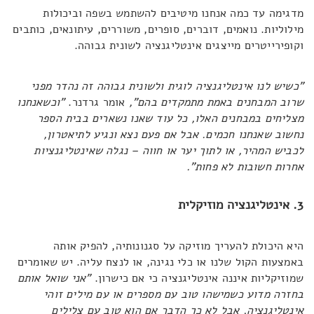
מדגימה עד כמה אנחנו מיטיבים להשתמש בשפה וביכולות
מילוליות. נואמים, דוברים, סופרים, משוררים, עיתונאים, כותבים
וקופירייטרים מייצגים אינטליגנציה לשונית גבוהה.
"כשיש לנו אינטליגנציה לוגית ולשונית גבוהה זה נהדר מפני
שרוב המבחנים באמת מתמקדים בהם",
אומר גרדנר.
"וכשאנחנו
מצליחים במבחנים האלו, כל עוד שאנו נשארים בבית הספר
נחשוב שאנחנו חכמים. אבל אם פעם נצא ונגיע לתיאטרון,
לכביש המהיר, או לתוך יער או חווה – נגלה שאינטליגנציות
אחרות חשובות לא פחות".
3. אינטליגנציה מוזיקלית
היא היכולת להעריך מוזיקה על סגנונותיה, להפיק אותה
באמצעות הקול שלנו או כלי נגינה, או לנצח עליה. יש שאומרים
שמוזיקליות איננה אינטליגנציה כי אם כישרון.
"אני שואל אותם
בחזרה מדוע כשמישהו טוב עם מספרים או עם מילים זוהי
אינטליגנציה, אבל לא כך הדבר אם הוא טוב עם צלילים