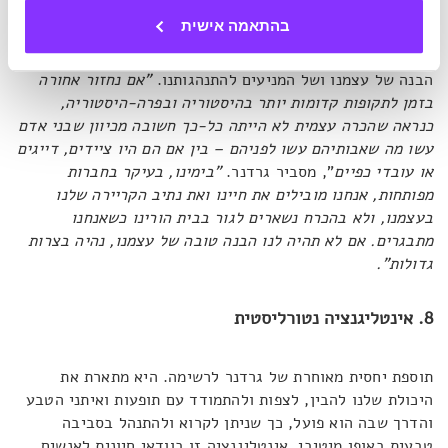
כמו רעותה האינטליגנציה הבין-אישית, גם אינטליגנציה
בהתאמה אישית
תוך-אישית שייכת לתחום החוויה האנושית. היא משקפת מודעות
עצמית גבוהה, היכולת להכיר ולאבחן היבטים ומצבים פנימיים,
הבנה של עצמנו ושל המניעים להתנהגותנו.
"אם נחזור אחורה
בזמן לתקופות קדומות יותר בהיסטוריה ובפרה-היסטוריה,
כנראה שהכרה עצמית לא הייתה כל-כך חשובה מכיוון שבני אדם
עשו מה שאבותיהם עשו לפניהם – בין אם הם היו ציידים, דייגים
או עובדי כפיים
", מסביר גרדנר.
"בימינו, בעיקר בחברות
מפותחות, אנחנו מובילים את חיינו ואת נתיב הקריירה שלנו
בעצמנו, ולא בהכרח נשארים לגור בבית הורינו כשאנחנו
מתבגרים. אם לא תהיה לנו הבנה טובה של עצמנו, נהיה בצרות
גדולות".
8. אינטליגנציה נטורליסטית
תוספת יחסית מאוחרת של גרדנר לרשימה. היא מתארת את
היכולת שלנו להבין, לצפות ולהתמודד עם תופעות ואיתני הטבע
והדרך שבה הוא פועל, כך שניתן לקרוא ולהתנהל בסביבה
טבעית באופן מיטיבי. אינטליגנציה זו בוודאי חיונית לאנשים