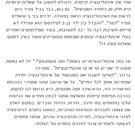
אחר אין אינטליגנציה קיומית. היכולת לחשוב על שאלות קיומיות
היא חלק מן החוויה האנושית".
גם כאן, כבר בגיל צעיר ניתן
לראות את האינטליגנציה הזאת בפעולה. ילדים בני 5 שואלים
תמיד "למה".
"ההבדל בין ילד בן 5 לפילוסוף הוא שהילד לא
מייחס חשיבות רבה כל -כך לתשובות, בעוד שפילוסופים ואחרים
בעלי אינטליגנציה קיומית מפותחת מתעניינים מאוד באיך לתקוף
שאלות מסוג זה".
אז כמה אינטליגנציות יש באמת? ומה משמעותן?
" זה לא באמת
משנה לי אם יש 10 או 12 אינטליגנציות"
. מתוודה
גרדנר.
"העיקר לשבור את המונופול של אינטליגנציה יחידה
שמתייגת אותך לכל החיים".
על אף שישנו קושי אמפירי בהוכחת
התיאוריה הזו, והיא אינה חפה מפגמים, היא גורמת לנו לפקפק
בהרבה תפיסות קיימות ומאלצת אותנו לבחון מחדש את הגישות
שלנו בתחומים כמו חינוך, הורות, וניהול עובדים. במקום לאלץ
את עצמנו לתבניות והשיטות המוכרות, כשאנו נותנים לגיטימציה
לסוגי אינטליגנציה, למידה ומוטיבציה שונים, אנחנו פותחים
לעצמנו ולאחרים צוהר לסוגים נוספים של הצלחה.