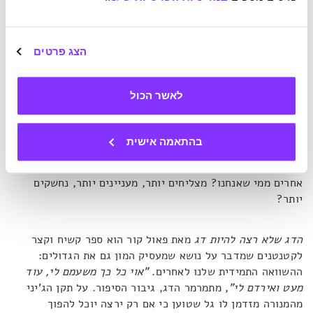
ואנחנו – עם אילו צרות אנו מוכנים להתמודד?
5. אצל אחרים הכול נראה נוצץ יותר
הצג פרטים
תמיד תהיה זו שכל מה שהיא זורקת על עצמה נראה כמו
לאשר הכול
אאוטפיט מקטלוג, בדיוק כמו ההיא שמצליחה לשמור על כושר
גם עם ארבעה ילדים בבית; או הבחור שמבריק רעיונות ומתקדם
בתפקידים וזה שמנהל מערכות יחסים פתוחות, חי בקרוון
בהתאמה אישית
ומתפרנס מעבודה של שעתיים ביום בשיווק דיגיטלי. איך הם
עושים את זה? למה רק לנו זה לא עובד? האם יכולנו להיות
אחרים ממי שאנחנו? מצליחים יותר, מעניינים יותר, נחשקים
יותר?
הדג שלא רצה להיות דג
מאת פאול קור הוא ספר קשיח וקצר
לקטנטנים שמדבר על נושא שמעסיק המון גם את הגדולים:
ההשוואה התמידית שלנו לאחרים.
"אוי כל כך משעמם לי, עוד
מעט ואירדם לי"
, מתמרמר הדג, גיבור הסיפור. על תקן הג'יני
מהמנורה מזדמן לו גל שטוען כי אם רק ירצה יוכל להפוך