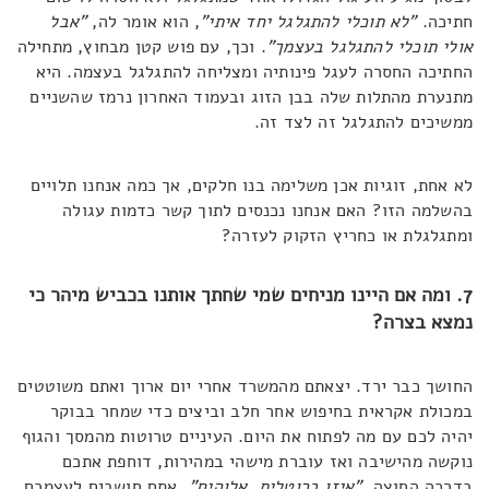
חתיכה.
"לא תוכלי להתגלגל יחד איתי"
, הוא אומר לה,
"אבל
אולי תוכלי להתגלגל בעצמך"
. וכך, עם פוש קטן מבחוץ, מתחילה
החתיכה החסרה לעגל פינותיה ומצליחה להתגלגל בעצמה. היא
מתנערת מהתלות שלה בבן הזוג ובעמוד האחרון נרמז שהשניים
ממשיכים להתגלגל זה לצד זה.
לא אחת, זוגיות אכן משלימה בנו חלקים, אך כמה אנחנו תלויים
בהשלמה הזו? האם אנחנו נכנסים לתוך קשר כדמות עגולה
ומתגלגלת או כחריץ הזקוק לעזרה?
7. ומה אם היינו מניחים שמי שחתך אותנו בכביש מיהר כי
נמצא בצרה?
החושך כבר ירד. יצאתם מהמשרד אחרי יום ארוך ואתם משוטטים
במכולת אקראית בחיפוש אחר חלב וביצים כדי שמחר בבוקר
יהיה לכם עם מה לפתוח את היום. העיניים טרוטות מהמסך והגוף
נוקשה מהישיבה ואז עוברת מישהי במהירות, דוחפת אתכם
בדרכה החוצה.
"איזו ברוטלית, אלוהים"
, אתם חושבים לעצמכם