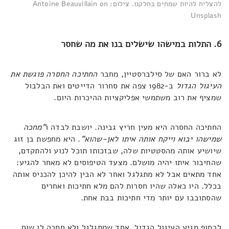
להצליח להיות שמחים בחלקנו. צילום: Antoine Beauvillain on
Unsplash
6. התלות במישהו שישלים בנו את מה שחסר
לא ברור האם של סילברסטיין, מחבר
החתיכה החסרה פוגשת את
העיגול הגדול
ב-1982 צפה את סחרור הדייטים ואת הבלבול
שמציף את רוב משתמשי אפליקציות ההיכרות היום.
החתיכה החסרה היא מעין חריץ גבינה. יושבת לבדה ו
"מחכה
שמישהו יבוא וייקח אותה איתו לאן-שהוא"
. היא מחפשת בן זוג
שיושיע אותה מהסטטיות שלה, שבזכותו תוכל לנוע ולהתקדם,
שהחיבור איתו יהיה מושלם. מצעד הטיפוסים לא מאחר להגיע:
אחד מתאים אבל לא מתגלגל ואחר לא הבין להיכן להכניס אותה
בכלל. היו כאלה שהיו חסרות להם מלא חתיכות ואחרים
שהסתובבו עם יותר מדי חתיכות בבת אחת.
לבסוף מגיע העיגול הגדול. אחד שמתגלגל ולא חסרה לו שום