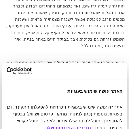
והיוגורט יעלה גרושים. ואז כשאנחנו מתחילים לבדוק ולברר
אנחנו מגלים שהגננות מדברות רק יוונית, שאם רוצים לגור
מספיק קרוב למכולת אפשר לשכוח מצמחייה פראית ושעלות
המחיה כגובה השכר. בצפון הארץ הירדן זורם אבל אין תעסוקה,
בדרום יש מרחבים ממלאי לב אבל הקיץ קשה מנשוא, ובמרכז
השמש זורחת גם בלילות אבל בבוקר חיים באתר בנייה. איך
יוצאים מזה, אם בכלל?
גיבור הספר
יש לי צרות אבל לא כאלה
של ד"ר סוס מתמודד עם
צרות בכפר מולדתו: יש סלעים על הקרקע ויצורים שנושכים
בזנב או עוקצים בצוואר. הוא יוצא למסע אל עבר
"העיר הטובה
סולה סלה […] כי אין שם צרות, לפחות לא כאלה"
. בדרך הוא
כמובן מגלה שבכל מקום יש צרות. ועוד איזה. גם כשהוא מגיע
האתר עושה שימוש בעוגיות
אל העיר המובטחת מסתבר שיש בה רק צרה אחת קטנטנה – אי
אפשר להיכנס אליה. רגע לפני שהוא ממשיך אל הבטחה אחרת,
אתר זה עושה שימוש בעוגיות הכרחיות להפעלתו התקינה, וכן 
לעיר שאין בה צרות בכלל, הוא מחליט לחזור הביתה ולהתמודד
בעוגיות נוספות (כגון לניתוח, מחקר, פרסום ושיווק) בכפוף 
עם הצרות המקוריות שלו.
להסכמתך. תוכל לבחור אילו עוגיות לאפשר. תוכל לקרוא 
פרטים נוספים 
במדיניות הפרטיות שלנו
.