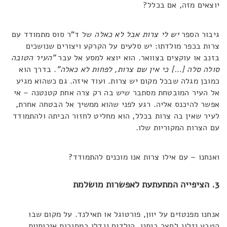
יוצאים מזה, אם בכלל?
גיבור הספר
יש לי צרות אבל לא כאלה
של ד"ר סוס מתמודד עם
צרות בכפר מולדתו: יש סלעים על הקרקע ויצורים שנושכים
בזנב או עוקצים בצוואר. הוא יוצא למסע אל עבר
"העיר הטובה
סולה סלה […] כי אין שם צרות, לפחות לא כאלה"
. בדרך הוא
כמובן מגלה שבכל מקום יש צרות. ועוד איזה. גם כשהוא מגיע
אל העיר המובטחת מסתבר שיש בה רק צרה אחת קטנטנה – אי
אפשר להיכנס אליה. רגע לפני שהוא ממשיך אל הבטחה אחרת,
לעיר שאין בה צרות בכלל, הוא מחליט לחזור הביתה ולהתמודד
עם הצרות המקוריות שלו.
ואנחנו – עם אילו צרות אנו מוכנים להתמודד?
3. הציפייה המתעתעת לאפשרות מושלמת
אנחנו מפנטזים על יוון, פורטוגל או תאילנד. על מקום שבו
הטבע יזלוג לחצר ביתנו, הילדים יגדלו במסגרות איכותיות