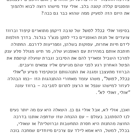
ומסננים קללה קטנה בלב. אולי עוד מישהו רוצה לבוא ולהפוך
את היום הזה למעיק ממה שהוא כבר גם ככה?
בסיפור
אולי בכלל למשל
של טובה דיקמן מתוארים קיפוד וברווז
צועדים אל חנות האופניים כדי לתקן פנצ'ר בגלגל. בדרך חולפות
לידם חיות אחרות, עסוקות בשלהן, ומפריעות לדרכם. החתולה
חותכת אותם במהירות עם האופנוע שלה, מר תיש מגולל סלע ענק
למרכז השביל ומאריך להם את הסיבוב וגברת שועלה קוטפת את
הפטל האחרון רגע לפני שהם מגיעים אליו צמאים ורעבים.
הברווז מתעצבן ומגנה את התנהגותם וכשקיפוד מציע ש
"אולי
בכלל, למשל"
, משהו עומד מאחורי ההתנהגות הזו –כמו הבהלה
לעזור למישהו שנפל או הרצון לתרום לסביבה – ברווז עונה
"אולי, ואולי לא"
.
ואכן, אולי לא, אבל אולי גם כן. השאלה היא עם מה יותר נעים
לנו להסתובב בעולם – עם ההנחה שזו שדחפה אותנו בדרכה
החוצה מהחנות היא חסרת התחשבות וברוטלית? או שאולי,
בכלל, למשל, היא אמא לילד עם צרכים מיוחדים שמחכה בוכה