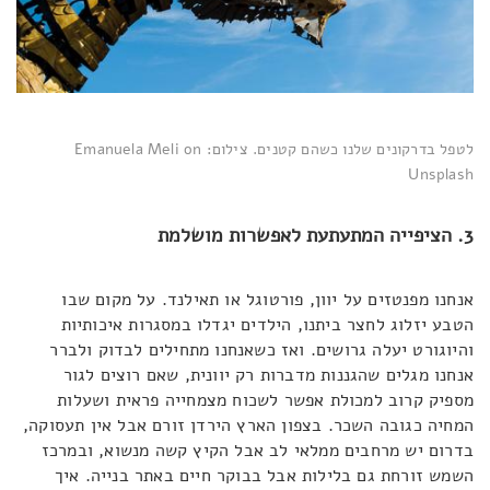
לטפל בדרקונים שלנו כשהם קטנים. צילום: Emanuela Meli on
Unsplash
3. הציפייה המתעתעת לאפשרות מושלמת
אנחנו מפנטזים על יוון, פורטוגל או תאילנד. על מקום שבו
הטבע יזלוג לחצר ביתנו, הילדים יגדלו במסגרות איכותיות
והיוגורט יעלה גרושים. ואז כשאנחנו מתחילים לבדוק ולברר
אנחנו מגלים שהגננות מדברות רק יוונית, שאם רוצים לגור
מספיק קרוב למכולת אפשר לשכוח מצמחייה פראית ושעלות
המחיה כגובה השכר. בצפון הארץ הירדן זורם אבל אין תעסוקה,
בדרום יש מרחבים ממלאי לב אבל הקיץ קשה מנשוא, ובמרכז
השמש זורחת גם בלילות אבל בבוקר חיים באתר בנייה. איך