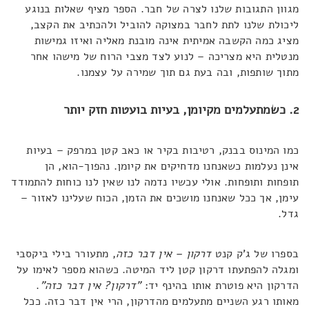
מגוון התגובות שלנו לצרה של חבר. הספר מציף שאלות בנוגע
ליכולת שלנו לתת לחבר במצוקה להוביל ולהכתיב את הקצב,
מציג כמה הקשבה אמיתית אינה מובנת מאליה ואיזו גמישות
מנטלית היא מצריכה – לנוע לצד מצבי הרוח של מישהו אחר
מתוך שותפות, ובה בעת גם תוך שמירה על עצמנו.
2. כשמתעלמים מקיומן, בעיות בועטות חזק יותר
כמו המינוס בבנק, רטיבות בקיר או כאב קטן במרפק – בעיות
אינן נעלמות כשאנחנו מדחיקים את קיומן. נהפוך-הוא, הן
תופחות ותופחות. אולי עכשיו נדמה לנו שאין לנו כוחות להתמודד
עימן, אך ככל שאנחנו מושכים את הזמן, הכוח שעלינו לאזור –
גדל.
בספרו של ג'ק קנט
דרקון – אין דבר כזה
, מתעורר בילי ביקסבי
ומגלה להפתעתו דרקון קטן ליד המיטה. כשהוא מספר לאימו על
הדרקון היא פוטרת אותו בהינף יד:
"דרקון? אין דבר כזה"
.
מאותו רגע השניים מתעלמים מהדרקון, הרי אין דבר כזה. ככל