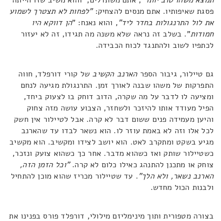
תמצא משהו טוב יותר"
, אתם משתדלים, והוא משיב שזו הייתה
פסגת שאיפותיו. אתם מנסים להצחיק:
"לפחות לא תצטרך לשמוע
את לול התרנגולות בחדר ליד"
, והוא נאנח: "
הן דווקא היו
חמודות
". בשלב זה נראה שלא משנה מה תגידו, זה לא יעזור
לכתפיו לשוב ולהתנגד לכוח הכבידה.
גם טיילור, גיבור הספר
הארנב הקשיב
של קורי דורפלד, חווה
התפרקות של משהו שבנה לאורך זמן. התרנגולת מגיעה לנחם
ומציעה לו לדבר על מה שקרה, הדוב דוחק בו לצעוק ביחד,
הפיל מעודד אותו להיזכר ולשחזר, הצבוע עושה מזה צחוק
והיען מעמידה פנים ששום דבר לא קרה. אבל לטיילור אין חשק
לכל אלו וזה לא באמת עוזר לו. הוא נשאר לבדו עד שהארנב
מגיע בשקט ומתקרב לאט. הוא יושב לצידו ומקשיב. הוא מקשיב
כשטיילור שותק ואז כשהוא מדבר. אחר כך כשהוא צועק ונזכר,
צוחק או מתכנן להתנהג כאילו כלום לא קרה.
"וכל הזמן הזה,
הארנב נשאר, ולא הלך"
. עד שטיילור מכריז שהוא מוכן להתחיל
ולבנות הכול מחדש.
בצורה מטפורית ותוך מינימליזם מילולי, דורפלד פורס בפנינו את