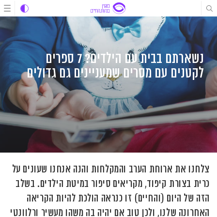
לג
לג
לג
תוכן
תוכן
ניווט
נשארתם בבית עם הילדים? 7 ספרים
לקטנים עם מסרים שמעניינים גם גדולים
צלחנו את ארוחת הערב והמקלחות והנה אנחנו שעונים על
כרית בצורת קיפוד, מקריאים סיפור במיטת הילדים. בשלב
הזה של היום (והחיים) זו כנראה הולכת להיות הקריאה
האחרונה שלנו, ולכן טוב אם יהיה בה משהו מעשיר ורלוונטי