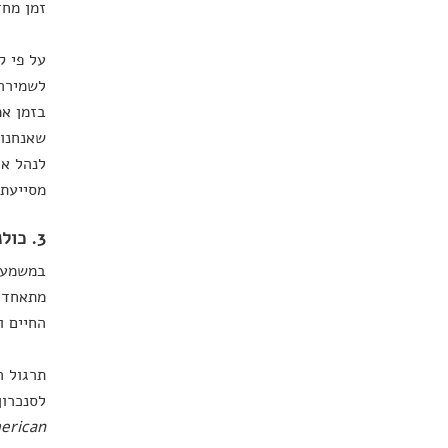
זמן מחז
על פי ק
לשמירה 
בזמן אמ
שאנחנו 
לנהל או
מסייעת 
3. כולנו אחד
במשמעות
מתאחדים
החיים ו
תרגול ה
לסנכרון
erican