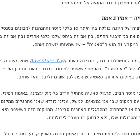
קחת ממכון היוגה החוצה אל חיי היומיום.
הפילוסופיה של היוגה כוללת בין היתר 10 כללי מוסר והתנהגות 
 את כל היבטי החיים, בין אם זה ביחס שלנו כלפי אחרים ובין אם זה ב
במקבץ זה הוא ה"סאטיה" – שמשמעותו יושרה ואמת.
 מורה ומטפלת ביוגה, מסבירה באתר
Adventure Yogi
שמשמעות הדיב
 של "לא לשקר". בהתאם לשאיפה לאיחוד, מדובר באחדות בין הפיזי – 
. במילים אחרות, סאטיה שואפת לכך שפינו וליבנו יהיו שווים.
י מוסר רבים, תרגול סאטיה מתחיל קודם כל מול עצמנו. באימון הפיזי,
עם המקום שבו אנו נמצאים. למשל, עלינו לוודא שאנו מתרגלים ממקום 
ה או להתחרות במתרגלים האחרים סביבנו. מהמקום הזה השאיפה היא ל
 והגבולות שלו, ולא לדחוק בו מעבר ליכולותיו.
חנו מתרגלים אותנטיות וכנות באימון היוגה באופן קבוע, מסבירה פל,