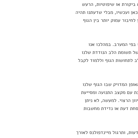
 ביקורת או שיפוטיות, הרעש
אן ועכשיו, מבלי שדעתנו תהיה
לחיבור עמוק יותר בין הגוף
 בפי המערב. במהלכו אנו
ל תשומת הלב הנודדת שלנו
ב לתחושות הגוף וללמוד לקבל
סנכרן בין 3 אלמנטים: המנח – האופן המדויק שבו הגוף שלנו
נת עם מקצב התנועה ומסייעת
ון הרצוי. למעשה, לא ניתן
הסחת דעת או נדידת מחשבות
עות, ותרגול מיינדפולנס לאורך