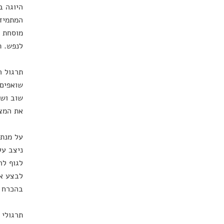
היוגה ב
המתמיד 
מוסחת ע
לנפש. ת
תרגול ה
שואפים
שוב ושו
את המצי
ניצב על
לגוף לה
לבצע את
בהכרח ת
תרגולי 