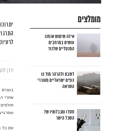
מומלצים
יתרונו
איזה שימוש אנחנו
לרעיונ
עושים במרחבים
המנטליים שלנו?
ירדן להב
לשבת ולהרהר מול 12
נופים ישראליים מעוררי
השראה
בשנים ה
אחרי הג
חולפים 
חסדו ומגבלותיו של
שמרגיעי
השכל הישר
עם כל ה