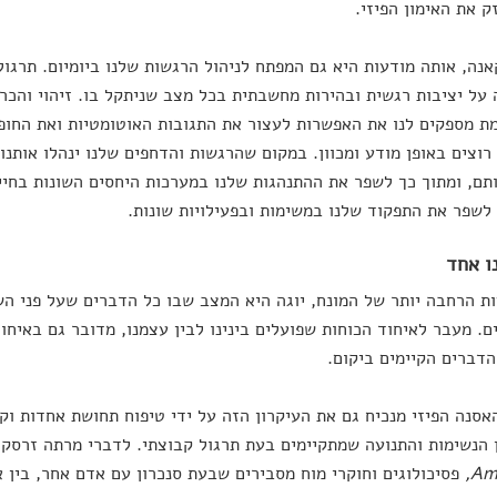
ק את האימון הפיזי.
אנה, אותה מודעות היא גם המפתח לניהול הרגשות שלנו ביומיום. תרגול
על יציבות רגשית ובהירות מחשבתית בכל מצב שניתקל בו. זיהוי והכר
ת מספקים לנו את האפשרות לעצור את התגובות האוטומטיות ואת החופש
רוצים באופן מודע ומכוון. במקום שהרגשות והדחפים שלנו ינהלו אותנו,
תם, ומתוך כך לשפר את ההתנהגות שלנו במערכות היחסים השונות בחיינ
לשפר את התפקוד שלנו במשימות ובפעילויות שונות.
 הרחבה יותר של המונח, יוגה היא המצב שבו כל הדברים שעל פני השט
. מעבר לאיחוד הכוחות שפועלים בינינו לבין עצמנו, מדובר גם באיחו
הדברים הקיימים ביקום.
אסנה הפיזי מנכיח גם את העיקרון הזה על ידי טיפוח תחושת אחדות וק
 הנשימות והתנועה שמתקיימים בעת תרגול קבוצתי. לדברי מרתה זרסקה
Am
,
פסיכולוגים וחוקרי מוח מסבירים שבעת סנכרון עם אדם אחר, בין א