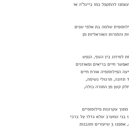
עצמנו להתקפל כמו בייגל'ה או
ילוסופית שלמה בת אלפי שנים
דו הכתבים, הדרשות והתורות האוראליות מן
 למיזוג בין הגוף, הנפש
מאפשר חיים בריאים ומאוזנים
עה הפילוסופיה אורח חיים
 תזונה, תרגולי נשימה,
לק קטן מן התורה כולה,
תוך עקרונות פילוסופיים
נו בני המערב שלא גדלו על ברכי
כתבי הקודש ההודיים העתיקים, ומכירים את עולם היוגה בעיקר מתרגול האסנה, אספנו 3 שיעורים ותובנות