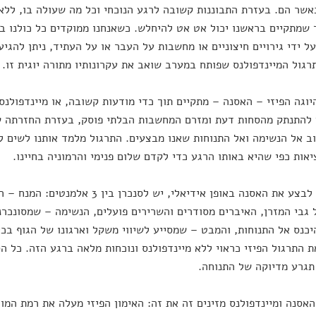
אשר הם. בעזרת התבוננות קשובה לרגע הנוכחי וכל מה שעולה בו, ללא
שמתקיים בראשנו יכול אט אט להיחלש. כשאנחנו ממוקדים כל כולנו בכ
ל ידי גירויים חיצוניים או מחשבות על העבר או על העתיד, ניתן להגיע 
רגול המיינדפולנס שפותח במערב שואב את עקרונותיו מתורה יוגית זו.
יוגה הפיזי – האסנה – מתקיים תוך כדי מודעות קשובה, או מיינדפולנס
 להתנתק מהסחות דעת ומזרם המחשבות הבלתי פוסק, בעזרת החזרתה ש
ב אל הנשימה ואל התנוחות שאנו מבצעים. התרגול מלמד אותנו לשים ל
אות כפי שהיא באותו הרגע כדי לקדם שלום פנימי והרמוניה בחיינו.
על מנת לבצע את האסנה באופן אידיאלי, יש ל
 גבי המזרן, האיברים מסודרים והשרירים פועלים, הנשימה – שמסונכר
יכנס אל התנוחות, והמבט – שמסייע לשיווי משקל וארגונו של הגוף בכיו
 התרגול הפיזי כראוי ללא מיינדפולנס ונוכחות מלאה ברגע הזה. כל 
גרע מדיוקה של התנוחה.
האסנה ומיינדפולנס מזינים זה את זה: האימון הפיזי מעלה את רמת המוד