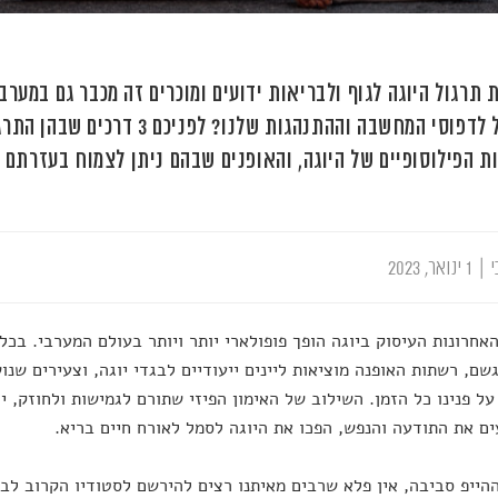
ת תרגול היוגה לגוף ולבריאות ידועים ומוכרים זה מכבר גם במערב
התרגול לדפוסי המחשבה וההתנהגות שלנו? ל
ות הפילוסופיים של היוגה, והאופנים שבהם ניתן לצמוח בעזרתם
י
|
1 ינואר, 2023
אחרונות העיסוק ביוגה הופך פופולארי יותר ויותר בעולם המערבי. בכל
שם, רשתות האופנה מוציאות ליינים ייעודיים לבגדי יוגה, וצעירים שנו
על פנינו כל הזמן. השילוב של האימון הפיזי שתורם לגמישות ולחוזק, י
ם את התודעה והנפש, הפכו את היוגה לסמל לאורח חיים בריא.
הייפ סביבה, אין פלא שרבים מאיתנו רצים להירשם לסטודיו הקרוב לבי