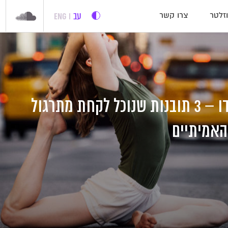
עב
ENG
זלטר
צרו קשר
לא על המזרן לבדו – 3 תובנות שנוכל לקחת מתרגול
האמיתיים