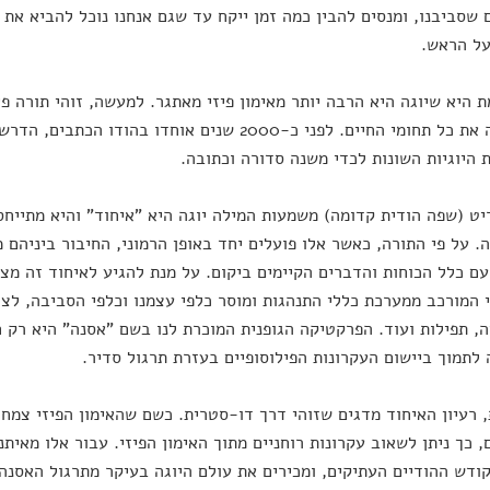
 שסביבנו, ומנסים להבין כמה זמן ייקח עד שגם אנחנו נוכל להביא את 
על הראש.
 היא שיוגה היא הרבה יותר מאימון פיזי מאתגר. למעשה, זוהי תורה פ
שמקיפה את כל תחומי החיים. לפני כ-2000 שנים אוחדו בהו
 היוגיות השונות לכדי משנה סדורה וכתובה.
ט (שפה הודית קדומה) משמעות המילה יוגה היא "איחוד" והיא מתייחסת
. על פי התורה, כאשר אלו פועלים יחד באופן הרמוני, החיבור ביניהם 
עם כלל הכוחות והדברים הקיימים ביקום. על מנת להגיע לאיחוד זה מצי
 המורכב ממערכת כללי התנהגות ומוסר כלפי עצמנו וכלפי הסביבה, לצד
, תפילות ועוד. הפרקטיקה הגופנית המוכרת לנו בשם "אסנה" היא רק ח
לתמוך ביישום העקרונות הפילוסופיים בעזרת תרגול סדיר.
 רעיון האיחוד מדגים שזוהי דרך דו-סטרית. כשם שהאימון הפיזי צמח מ
ם, כך ניתן לשאוב עקרונות רוחניים מתוך האימון הפיזי. עבור אלו מאית