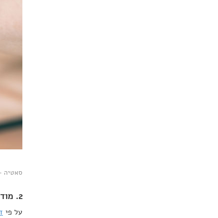
סאטיה – כשפינו
2. מודעות לכאן ולעכשיו
על פי
ד