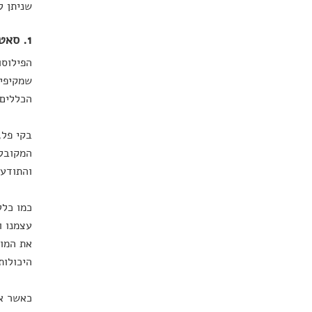
שניתן ל
1. סאטיה – אמירת אמת
שמקיפים
הכללים 
בקי פל,
המקובלת
והתודעה
כמו כלל
עצמנו ו
את המור
היכולות
כאשר אנ