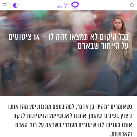
לג
לג
לג
תוכן
תוכן
ניווט
בכל היקום לא תמצאו זהה לו – 14 ציטוטים
על הייחוד שבאדם
כשאומרים "תהיה בן אדם", למה בעצם מתכוונים? מהו אותו
ניצוץ בעינינו שהופך אותנו לאנושיים? הניסיונות לזקק
אותו העניקו לנו שיעורים מעוררי השראה על רוח האדם
והאנושות.