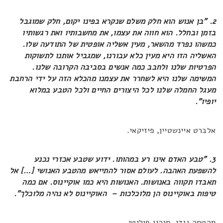
2. "בן אנוש הוא חלק משלם שנקרא בפינו יקום, חלק שמוגבל
בזמן ובחלל. הוא חווה את עצמו, את מחשבותיו ואת רגשותיו
כמשהו נפרד מהשאר, מעין אשליה אופטית של התודעה שלו.
האשליה הזו היא מעין כלא עבורנו, שמגביל אותנו לתשוקות
הפרטיות שלנו ולחבב כמה אנשים בסביבה הקרובה שלנו.
המשימה שלנו היא לשחרר את עצמנו מהכלא הזה על ידי הרחבת
מעגל החמלה שלנו לכל היצורים החיים ולכל הטבע במלוא
יופיו".
אלברט איינשטיין, פיזיקאי.
3. "טבע האדם אינו רע במהותו. ידוע שטבע אכזרי נכנע
להשפעת האהבה. לעולם אסור להתייאש מהטבע האנושי […] אל
תאבדו תקווה באנושות. האנושות היא כמו אוקיינוס. אם כמה
טיפות באוקיינוס הן מלוכלכות – האוקיינוס לא נהיה מלוכלך".
מהטמה גנדי, מנהיג פוליטי.