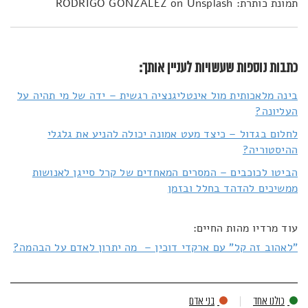
תמונת כותרת: RODRIGO GONZALEZ on Unsplash
כתבות נוספות שעשויות לעניין אותך:
בינה מלאכותית מול אינטליגנציה רגשית – ידה של מי תהיה על
העליונה?
לחלום בגדול – כיצד מעט אמונה יכולה להניע את גלגלי
ההיסטוריה?
הביטו לכוכבים – המסרים המאחדים של קרל סייגן לאנושות
ממשיכים להדהד בחלל ובזמן
עוד מרדיו מהות החיים:
"לאהוב זה קל" עם ארקדי דוכין – מה יתרון לאדם על הבהמה?
כולנו אחד
בני אדם