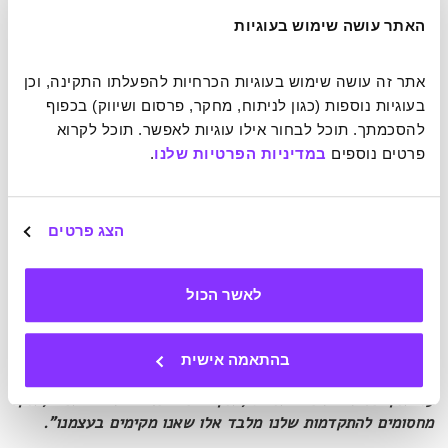
הגבולות היחידים של האדם הם אלו שהוא מציב לעצמו. צילום: NASA
האתר עושה שימוש בעוגיות
7. "אהבה וחמלה הן צרכים קיומיים, לא מותרות. בלעדיהם
אתר זה עושה שימוש בעוגיות הכרחיות להפעלתו התקינה, וכן 
האנושות לא יכולה לשרוד".
בעוגיות נוספות (כגון לניתוח, מחקר, פרסום ושיווק) בכפוף 
להסכמתך. תוכל לבחור אילו עוגיות לאפשר. תוכל לקרוא 
פרטים נוספים 
במדיניות הפרטיות שלנו
.
דלאי למה, מנהיג רוחני.
8. "אחד הדברים הטרגיים ביותר שאני יודע על הטבע האנושי
הצג פרטים
הוא שכולנו נוטים לדחות את החיים. כולנו חולמים על איזה גן
ורדים קסום מעבר לאופק במקום ליהנות מהוורדים שפורחים
מחוץ לחלונות שלנו היום".
לאשר הכול
דייל קרנגי, סופר.
בהתאמה אישית
9. "אין מגבלות למוח האנושי, אין חומות מסביב לרוח האדם, אין
מחסומים להתקדמות שלנו מלבד אלו שאנו מקימים בעצמנו".