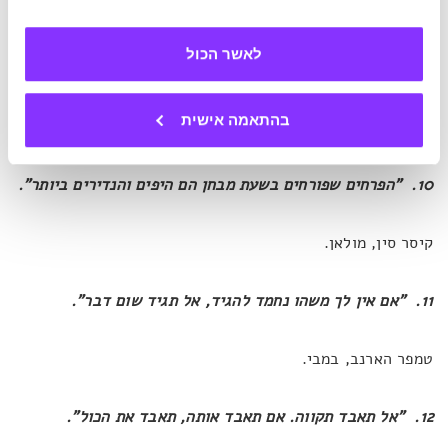
9. "אותם הדברים שמכבידים עליך הם בדיוק אלו שירימו אותך
לאשר הכול
למעלה".
בהתאמה אישית
טימותי העכבר, דמבו.
10. "הפרחים שפורחים בשעת מבחן הם היפים והנדירים ביותר".
קיסר סין, מולאן.
11. "אם אין לך משהו נחמד להגיד, אל תגיד שום דבר".
טמפר הארנב, במבי.
12. "אל תאבד תקווה. אם תאבד אותה, תאבד את הכול".