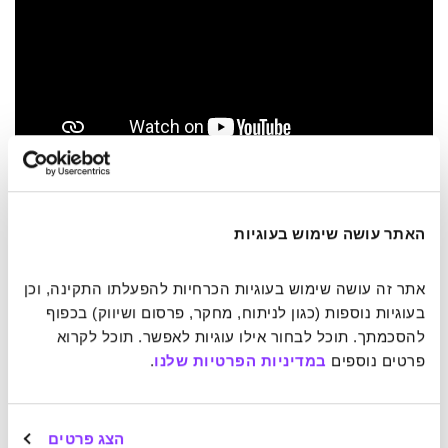
7. "הו כן, העבר יכול להיות כואב. אבל כמו שאני רואה את זה,
האתר עושה שימוש בעוגיות
אתה יכול לברוח ממנו או ללמוד ממנו".
אתר זה עושה שימוש בעוגיות הכרחיות להפעלתו התקינה, וכן 
רפיקי, מלך האריות.
בעוגיות נוספות (כגון לניתוח, מחקר, פרסום ושיווק) בכפוף 
להסכמתך. תוכל לבחור אילו עוגיות לאפשר. תוכל לקרוא 
8. "חשבו את המחשבות השמחות ביותר. זה בדיוק כמו להצמיח
פרטים נוספים 
במדיניות הפרטיות שלנו
.
כנפיים".
פיטר פן, פיטר פן.
הצג פרטים