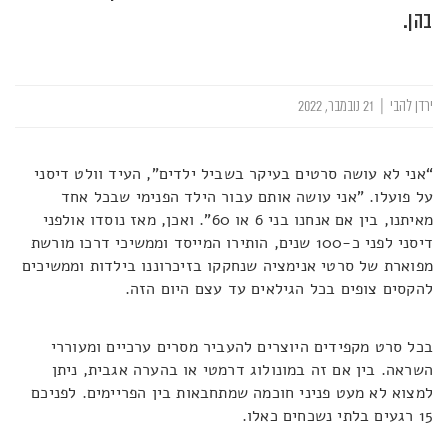
בהן.
ירדן להבי
|
21 נובמבר, 2022
“אני לא עושה סרטים בעיקר בשביל ילדים", העיד וולט דיסני
על פועלו. "אני עושה אותם עבור הילד הפנימי שבכל אחד
מאיתנו, בין אם אנחנו בני 6 או 60". ואכן, מאז נוסדו אולפני
דיסני לפני כ-100 שנים, הותירו המייסד וממשיכי דרכו מורשת
מפוארת של סרטי אנימציה שנחקקו בזיכרוננו בילדות וממשיכים
להקסים צופים בכל הגילאים עד עצם היום הזה.
בכל סרט מקפידים היוצרים להעביר מסרים ערכיים ומעוררי
השראה. בין אם זה במונולוג דרמטי או בהערה אגבית, ניתן
למצוא לא מעט פניני חוכמה שמתחבאות בין הפריימים. לפניכם
15 רגעים בלתי נשכחים כאלו.