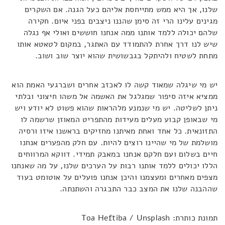
שלנו, אך היא ממש מתייחסת אליהם כעל הגנה. אם השקרים
מגינים עלינו הרי זה סימן שהננו ניצבים בפני איום. חקירה
שלהם יכולה ללמד אותנו ממה אנחנו חוששים ואולי אף נגלה
שיש לנו דרך אחרת להתמודד עם האתגר, במקום לטאטא אותו
מתחת לשטיח ולהיתקל בגבשושית שהוא יוצר שוב ושוב.
יש מי שיגלה שמאוד קשה לו לאכזב אחרים ושברגעי האמת הוא
ממציא איזה סיפור שמגלגל את האשמה אל משהו חיצוני ובלתי
ניתן לשליטה. יש מי שנמנע מלהראות שהוא פשוט לא יודע ויש
מי שבאופן קבוע מעלים מעידות מהתפריט המאוזן שרשמה לו
התזונאית. כל אחד ואחת מאיתנו מחזיקים בראשנו איזו ורסיה
מושלמת של מי שהיינו רוצים להיות. עם חלק מהפערים אנחנו
חיים בשלום ועם חלקם אנחנו במאבק תמידי. דווקא המרווחים
הללו יכולים ללמד אותנו רבות על הערכים שלנו, על מה שאנחנו
מצפים מאחרים ומעצמנו והיכן אנחנו פועלים על אוטומט בעוד
שההבנה שלנו את המצב כבר התבגרה והשתנתה.
תמונת כותרת: Toa Heftiba / Unsplash