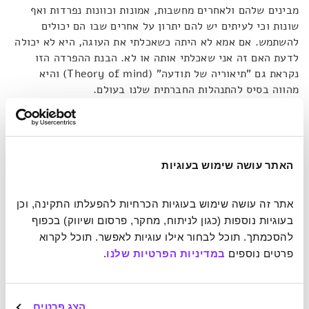
מבינים שלהם ולאחרים מחשבות, אמונות וכוונות נפרדות ואף
שונות וכי לעיתים יש להם יתרון על אחרים שבו הם יכולים
להשתמש. אם אמא לא היתה כשאכלתי את העוגה, היא לא יכולה
לדעת האם זה אני שאכלתי אותה או לא. הבנת ההפרדה הזו
נקראת גם "תיאוריה של תודעה" (Theory of mind) והיא
מהווה בסיס להתנהלות החברתית שלנו בעולם.
בספרות המקצועית נוטים לסווג את השקרים לפי צבעים: שחור,
לבן וכחול. שקר שחור נועד להיטיב עם המשקר והוא ידוע
כמערער קשרים חברתיים. שקר לבן אינו אמור לפגוע באף אחד
האתר עושה שימוש בעוגיות
ונועד להיטיב עם אדם אחר. הוא אפילו נמצא כמחזק קשרים
חברתיים:
"אנחנו נוטים לסלוח עליהם מהר יותר ואף להעריך
אתר זה עושה שימוש בעוגיות הכרחיות להפעלתו התקינה, וכן 
אותם [את מי ששיקרו על כוונותיהם הטובות]"
, כותב סמית'. על
בעוגיות נוספות (כגון לניתוח, מחקר, פרסום ושיווק) בכפוף 
אף ששקרים לבנים כביכול אינם באים על חשבון המשקר, מחקר
להסכמתך. תוכל לבחור אילו עוגיות לאפשר. תוכל לקרוא 
שהוא מציג מצא שברמה המנטלית הם כן צורכים מאיתנו יותר
פרטים נוספים 
במדיניות הפרטיות שלנו
.
אנרגיה מאשר אמירת האמת. אחרון, השקר הכחול נחשב לשקר
אלטרואיסטי, כזה שבו המשקר סופג מהלומה לטובת קבוצת
שייכות כלשהי, בן משפחה או חבר קרוב.
הצג פרטים