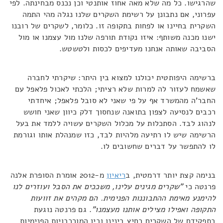
שהרגישו. כל מה שלא מאה אחוז אותנטי וכן נכנס מבחינתה. לפי
עפרוני, אם נתבונן על רשימת השקרים שלנו נגלה מהי התמה
השקרית בחיינו או לפחות בתקופה זו. כלומר, לשקרים של רובנו
ישנו מכנה משותף: איזו נקודת תורפה שלנו מול עצמנו או מול
הסביבה שאותה אנחנו מעדיפים לכסות ולטשטש.
ברשימה היפותטית יכולנו למצוא בין היתר: שיקרתי לחברה
שאשמח לעזור לה למרות שלא רציתי; הלכתי לאכול פלאפל עם
החבר'ה מהמשרד אף על פי שאני לא סובל פלאפל; איחדתי
רכבים לנסיעה לצפון בתואנה שנחסוך דלק כיוון שאני חושש
לנהוג לבד. הסתכלות על מכלול השקרים עשויה ללמד את בעל
הרשימה שיש לו רתיעה מלהיות לבד, כזו שמנהלת אותו וגורמת
לו להתפשר על דברים שחשובים לו.
בנימה קצת יותר דרמטית, ב
ריאיון
מ-2012 אומרת הסופרת אלנה
פרנטה כי
"שקרים מגינים עלינו, משככים את הסבל ועוזרים לנו
להימנע מאימת ההתבוננות הפנימית. הם מקהים את זוועות
התקופה ואפילו מצילים אותנו מעצמנו"
. גם פרנטה נוגעת
בתפקידם של השקרים כחיץ בינינו ובין המורכבויות הפנימיות