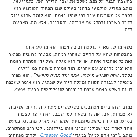
בחשבון הבנק על מנת לשלם את שכר הדירה ואז, כתסריטאי,
כותב תסריט קולנועי בדיוני בעולם שבו תפקיד הקולנוע הוא
לספר על מאורעות עבר כפי שהיו באמת. הוא לומד שהוא יכול
לדבר בשבחו ולהלל את עבודתו. והסביבה, אלא מה, מאמינה
לזה.
כשאימו של מארק גוססת ובוכה מפחד הוא מרגיע אותה
בהבטחות שווא על החיים שאחרי המוות, מבטיח לה בית מפואר
ואת כל אוהביה איתה. או אז הוא מגלה שעל ידי הסתרת האמת
הוא יכול להיטיב עם אחרים. תוך אמירה פשוטה כמו
"יהיה
בסדר. אתה תפגוש מישהי, אתה עוד תהיה מאושר"
, הוא מפיח
בעמיתו לעבודה תקווה ומעלה חיוך על שפתיו. הוא אומר שאכפת
לו גם כשלא באמת אכפת לו ופותר קונפליקטים בהינד עפעף.
כמובן שהדברים מסתבכים כשלשקרים מתחילות להיות השלכות
לא צפויות, אבל את זה נשאיר למי שבכל זאת ירצה לצפות
בסרט. תהליך רכישת מיומנויות השקר של מארק מתגלגל כמעט
אחד לאחד כפי שכולנו עברנו אותו בילדותנו. לפי רוב המחקרים,
כותב ג'רמי אדם סמית' במגזין
Greater Good
, ילדים מפתחים