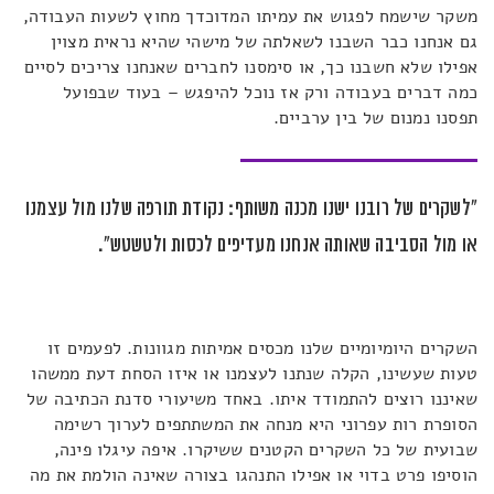
משקר שישמח לפגוש את עמיתו המדוכדך מחוץ לשעות העבודה,
גם אנחנו כבר השבנו לשאלתה של מישהי שהיא נראית מצוין
אפילו שלא חשבנו כך, או סימסנו לחברים שאנחנו צריכים לסיים
כמה דברים בעבודה ורק אז נוכל להיפגש – בעוד שבפועל
תפסנו נמנום של בין ערביים.
"לשקרים של רובנו ישנו מכנה משותף: נקודת תורפה שלנו מול עצמנו
או מול הסביבה שאותה אנחנו מעדיפים לכסות ולטשטש".
השקרים היומיומיים שלנו מכסים אמיתות מגוונות. לפעמים זו
טעות שעשינו, הקלה שנתנו לעצמנו או איזו הסחת דעת ממשהו
שאיננו רוצים להתמודד איתו. באחד משיעורי סדנת הכתיבה של
הסופרת רות עפרוני היא מנחה את המשתתפים לערוך רשימה
שבועית של כל השקרים הקטנים ששיקרו. איפה עיגלו פינה,
הוסיפו פרט בדוי או אפילו התנהגו בצורה שאינה הולמת את מה