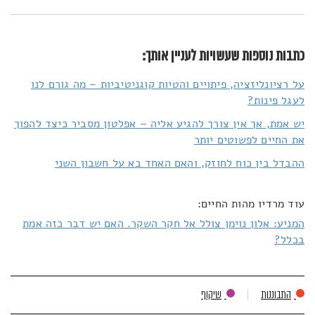
כתבות נוספות שעשויות לעניין אותך:
על רציונליזציה, פיתויים והטיות קוגניטיביות – מה גורם לנו
לעגל פינות?
יש אמת, אך אין צורך להגיע אליה – אפלטון מסביר כיצד להפוך
את החיים לפשוטים יותר
ההבדל בין כוח לחוזק, והאם האחד בא על חשבון השני
עוד מרדיו מהות החיים:
המניע: אלון נוימן צולל אל חקר השקר. האם יש דבר כזה אמת
בכלל?
התבוננות
שיקוף