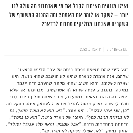
ואילו מונעים מאיתנו לקבל את מי שאנחנו? מה עולה לנו
יותר – לשקר או לומר את האמת? ומה המכנה המשותף של
השקרים שאנחנו מחליקים מתחת לרדאר?
תום לב-ארי בייז
|
11 אפריל, 2022
רגע לפני שהם יוצאים מפתח ביתה אל עבר הדייט הראשון
שלהם, אנה אומרת למארק שהיא לא חושבת שהוא מושך. היא
שאלה לשלומו, והוא השיב שהוא מקווה שהערב הזה ייגמר
במיטה. בתגובה, ענתה שהוא לא אטרקטיבי מבחינתה אז שלא
יצפה. והנה הם יוצאים. במסעדה, אחרי שיחת חולין קצרה (ודי
מוזרה) שבה מארק מנסה להכיר את אנה לעומק, אימה מתקשרת.
"כן, אני איתו עכשיו"
, היא עונה.
"לא, הוא לא מאוד מושך, גם
לא מרוויח הרבה כסף"
, חיוכו של מארק כושל.
"הוא כן נחמד"
,
הזוויות מתחדדות חזרה.
"אבל שמנמן, והאף שלו עגלגל וסולד"
,
החיוך נמחק.
"לא, אפילו נשיקה לא תהיה פה"
.