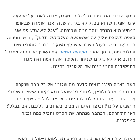
בסוף הדייט הם נפרדים לשלום. מארק מודה לאנה על שיצאה
עימו אפילו שהוא בכלל לא בליגה שלה ואנה אומרת שבאופן
מפתיע היא נהנתה יותר ממה שציפתה.
"אבל לא אדע מה אני
באמת חושבת עליך עד שהשפעת האלכוהול תדעך"
, היא חותמת.
כך נראה דייט בעולם שבו איש לא משקר. בדרך הומוריסטית
ופילוסופית, בוחן הסרט
המצאת השקר
את האופן שבו היה מתנהל
העולם אילולא גילינו שניתן להסתיר את האמת ואת מגוון
התפקידים היומיומיים של השקרים בחיינו.
האם באמת היינו רוצים לדעת מה שלומו של כל מכר שנקרה
בדרכנו? או לחלופין, לשתף כל שואל במאבקים האישיים שלנו?
איך היה נראה היום שלנו לו היינו נחשפים לכל מה שאחרים
חושבים עלינו? וכיצד היינו תומכים בקרובים לליבנו, אם בכלל?
ראו הוזהרתם, הכתבה מנתחת את הסרט ותכיל כמה וכמה
ספוילרים.
בעולם של מארק ואנה, נציג בפרסומת לקוקה-קולה מבקש