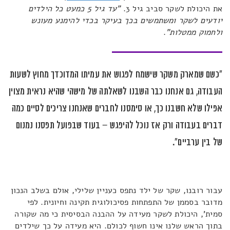
את היכולת לשקר סביב גיל 3.
"עד גיל 5 כמעט כל הילדים
יודעים לשקר ומשתמשים בכך בעיקר בכדי להימנע מעונש
ולחמוק ממטלות"
.
"כשם שמארק משקר שישמח לפגוש את עמיתו המדוכדך מחוץ לשעות
העבודה, גם אנחנו כבר השבנו לשאלתה של מישהי שהיא נראית מצוין
אפילו שלא חשבנו כך, או סימסנו לחברים שאנחנו צריכים לסיים כמה
דברים בעבודה ורק אז נוכל להיפגש – בעוד שבפועל תפסנו נמנום
של בין ערביים".
עבור רובנו, שקר של ילד נתפס כעניין שלילי, אולם בשלב הנכון
מדובר בסממן של התפתחות פסיכולוגית תקינה וחיונית. לפי
סמית', היכולת לשקר מעידה על ההבנה הבסיסית כי מה שקורה
בתוך הראש שלנו אינו חשוף לכולם. היא מעידה על כך שילדים