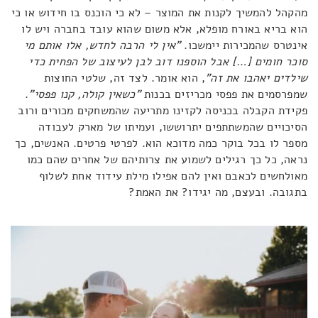
מהקהל להמשיך לקנות את המוצר – לא כי הוכנס בו חידוש או כי
הוא בריא באורח מופלא, אלא משום שהוא עובד בחברה ויש לו
אינטרס שהמכירות יימשכו.
"אין לי הרבה לחדש, אלו אותם מי
סוכר חומים […] אבל הוספנו דוב לבן לעיצוב של הפחית כדי
שילדים יאהבו את זה"
, הוא אומר. לצד זה, שלטי החוצות
שמפרסמים את פפסי מכריזים בכנות
"כשאין קולה, קנו פפסי"
.
פקידת הקבלה בכניסה לקזינו מתריעה שהמשחקים מכורים ורוב
הסיכויים שהמשתתפים יתרוששו, ועמיתו של מארק לעבודה
מספר לו בכל בוקר כמה מדוכא הוא. לפרטי פרטים. האנשים, כך
נראה, כל כך רגילים לשמוע את צרותיהם של אחרים שהם כמו
מאולחשים לכאבם ואין להם אפילו מילת עידוד אחת לשלוף
בתגובה. ובעצם, מה יגידו? את האמת?