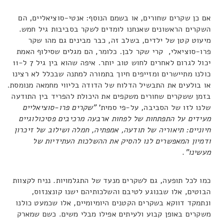
אם כן שקרים שחורים, או בשמם הנוסף: אנטי-סוציאליים, הם
השקרים הראשונים שאנחנו לומדים לשקר בסביבות גיל חמש.
מיעוט קטן של ילדים, בשלב זה, כבר מבינים גם מהו שקר
פרו-סוציאלי, קרי שקר לבן. כלומר, הם מגלים שסילוף האמת
יכול לגרום לאחרים לחוש טוב יותר. איפה שהוא בין גיל 7 ל-11
כולנו מתיישרים ומזייפים חיוך בתמורה למתנה שבכלל לא רצינו
או בולעים את התבשיל הדלוח של הדודה בליווי מחמאה מנומסת.
בזמן ששקרים שחורים משקפים את היכולת להפריד בין התודעה
שלנו לזו של הסביבה, על-פי סמית'
"שקרים פרו-סוציאליים
מעידים על התפתחות של לפחות ארבעה מרכיבים פסיכולוגיים
חיוניים: תיאוריה של תודעה, אמפתיה, חמלה ושילוב של זיכרון
ודמיון המאפשרים לנו להסיק את ההשלכות העתידיות של
מעשינו"
.
כמו לכל תופעה, גם לשקרים מנעד של התגלמויות. נניח לקצוות
הבוטים, אלו שבנוגע לטיבם והשלכותיהם ישנו קונצנזוס,
ונתמקד דווקא בשקרים הקטנים היומיומיים, אלו שכמעט כולנו
משקרים באופן קבוע ולעיתים אפילו מבלי משים. כשם שמארק