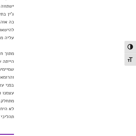
ישתווה 
ג'ין בת
כה אוהב
להישאר 
עליה מפ
פעל/כבה ניגודיות גבוהה
מתוך חי
הייתה ש
תג גודל גופן
שמיימית
והרומאי
בפני עצ
עצמנו ו
מתחלק ע
לא היחי
תהליכי 