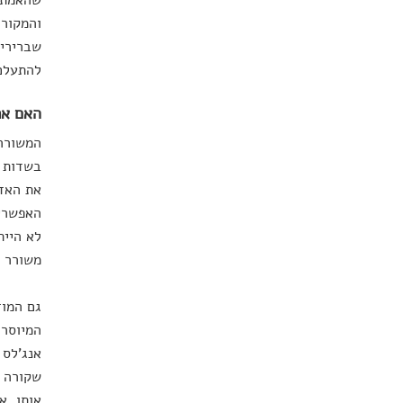
שהאמת ב
והמקור 
שברירית
להתעלם 
האם את
המשוררת
בשדות ו
את האדמ
האפשרית
לא היית
משורר 
גם המוז
המיוסר,
אנג'לס 
שקורה ה
אותו. א