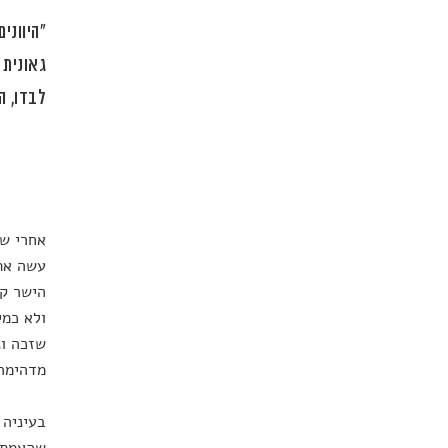
"היווני
גאונית 
לבדו, ה
אחרי שנ
עשה את 
הישר קי
ולא כמי
שזכה ונ
מדהימה
בעיניה 