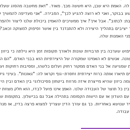
לה. האמת היא שכן, היא חששה מכך. מאוד. "זאת מחשבה מהסוג שעלו
שע בבוקר, ואני לא רוצה להגיע לכך", הסבירה. "אני מעדיפה להמשיך
ת: לכתוב". אבל איך? איך ממשיכים להאמין ביכולת שלנו ליצור ולהפ
יציבים בתהליך היצירה ולא להתנדנד בין אושר וסיפוק למצוקה וכאב?
ני האמנות שלה.
פוש שערכה בין תרבויות שונות ולאורך תקופות זמן היא גילתה כי ביוון
ונה. אנשים לא האמינו שמקורה של היצירתיות הוא בבני האדם. "הם האמ
 שמגיעה אל בני האדם ממקור רחוק ועלום כלשהו, ומסיבות רחוקות ועלו
ם תיארו אותה כרוח יצירתית וחסרת-גוף וקראו לה: "גאונות". בעיני גי
מה כיוון שהיא מייצרת איזה מרווח ביטחון פסיכולוגי בין האדם ובין היצ
בין כל תוצר של העבודה שלנו. האמן אינו פועל לבדו, הוא חלק מצוות
ם השדון או עם הישות הקסומה בתהילה אבל גם בכישלון. בתקופות ש
ד שנושא באחריות. כך גם עורך הדין שצריך למצוא פרצה בדין, או מנ
עבודה.