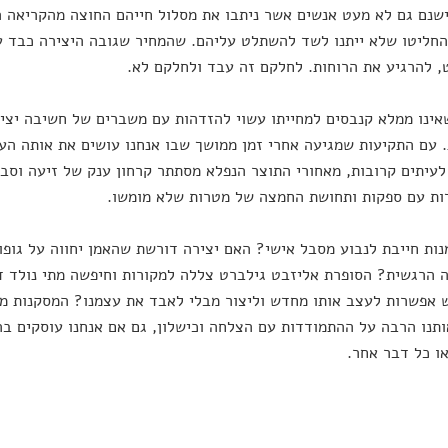
ישנם גם לא מעט אנשים אשר ניתבו את מסלול חייהם החוצה מהקריאה ה
חליטו שלא ייתנו לשד להשתלט עליהם. שהמחיר שגובה היצירה כבד עב
 להרגיע את הרוחות. לחלקם זה עבד ולחלקם לא.
אינו ממלא קנבסים למחייתו עשוי להזדהות עם משברים של חשיבה יציר
. עם התקיעות שמגיעה אחרי זמן ממושך שבו אנחנו עושים את אותה ה
לעיתים קרובות, מאחורי התוצר הנפלא מסתתר קרחון ענק של זיעה וסבל
ות עם ספקות ותחושת החמצה של מטרות שלא מומשו.
ות חייבת לנבוע מסבל אישי? האם יצירה דורשת שהאמן יחווה על גופו 
הרגשית? הסופרת אליזבט גילברט צללה למקורות וחיפשה מתי נולד דימ
תנו הרבה על ההתמודדות עם הצלחה וכישלון, גם אם אנחנו עוסקים בה
ו כל דבר אחר.