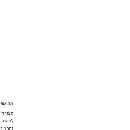
מה אפש
הצורך ש
נחרץ גו