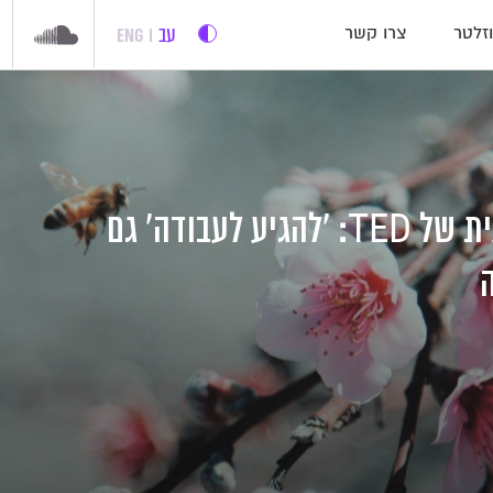
עב
ENG
זלטר
צרו קשר
ההרצאה השבועית של TED: 'להגיע לעבודה' גם