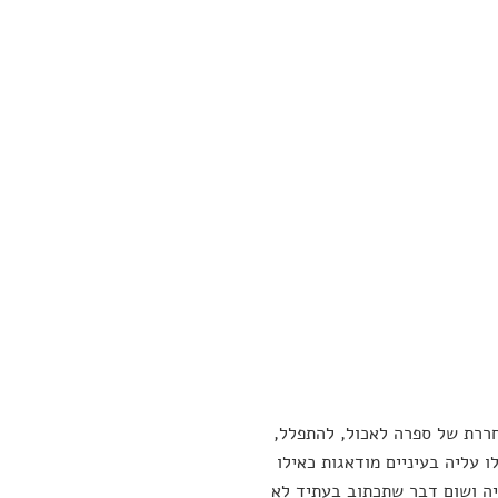
ררת של ספרה לאכול, להתפלל,
יצירתי ובין הופעתה ב-TED, אנשים הסתכלו עליה בעיניים מודאגות כאילו
ה ושום דבר שתכתוב בעתיד לא