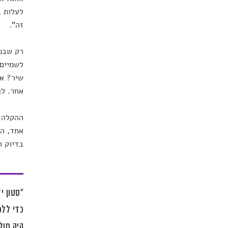
לעלות ב
זה".
רק שבפע
לשמיים 
שיר? אם
אחר. לך
ההקלה ש
אחד, הפ
בדיוק ה
"סטון י
כדי ללכ
היה חול