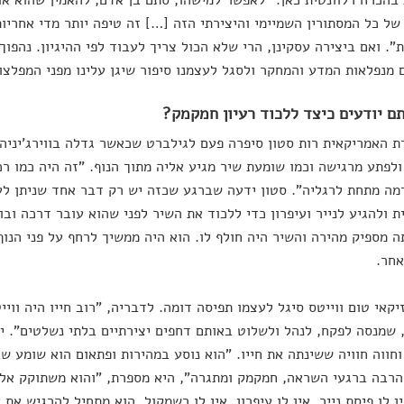
הכרח רלוונטית כאן. "לאפשר למישהו, סתם בן אדם, להאמין שהוא או 
של כל המסתורין השמיימי והיצירתי הזה […] זה טיפה יותר מדי אחריו
". ואם ביצירה עסקינן, הרי שלא הכול צריך לעבוד לפי ההיגיון. נהפוך
מנפלאות המדע והמחקר ולסגל לעצמנו סיפור שיגן עלינו מפני המפלצו
ם יודעים כיצד ללכוד רעיון חמקמק?
 האמריקאית רות סטון סיפרה פעם לגילברט שכאשר גדלה בווירג'יניה 
לפתע מרגישה וכמו שומעת שיר מגיע אליה מתוך הנוף. "זה היה כמו ר
ה מתחת לרגליה". סטון ידעה שברגע שכזה יש רק דבר אחד שניתן לע
 ולהגיע לנייר ועיפרון כדי ללכוד את השיר לפני שהוא עובר דרכה ובו
ה מספיק מהירה והשיר היה חולף לו. הוא היה ממשיך לרחף על פני הנוף
אחר.
יקאי טום ווייטס סיגל לעצמו תפיסה דומה. לדבריה, "רוב חייו היה ווי
 שמנסה לפקח, לנהל ולשלוט באותם דחפים יצירתיים בלתי נשלטים". י
וחווה חוויה ששינתה את חייו. "הוא נוסע במהירות ופתאום הוא שומע ש
רבה ברגעי השראה, חמקמק ומתגרה", היא מספרת, "והוא משתוקק אליו
ין לו פיסת נייר, אין לו עיפרון, אין לו רשמקול. הוא מתחיל להרגיש א