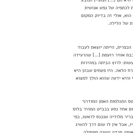
היא הם […] המעיין הנובע
ת לכתפיה של נפש אנושית
 הוא, אולי זה בדיוק המקום
ת של הלילה.
הכפרית, הייתה יוצאת לעבוד
כבת אוויר רועמת […] שהרעידה
שות: לרוץ הביתה במהירות
רח הלאה. היו פעמים שבהן היא
 והיא ידעה שהוא הולך למצוא
יטס התגלמות האמן המודרני
ום אחד נסע בכביש המהיר בלוס
בריר מלודיה שנכנס לראשו, כפי
, אבל אין לו שום דרך להשיג
ת אותה חרדה נושנה מתחילה