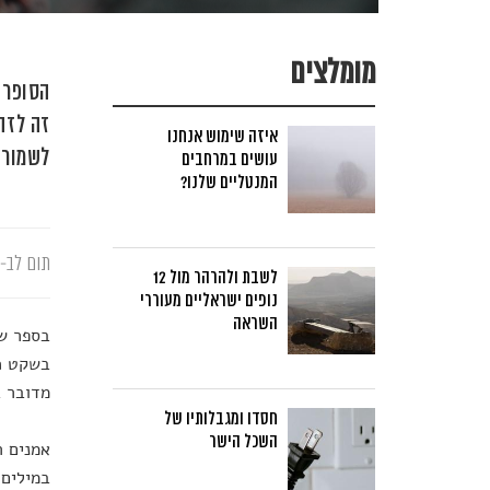
מומלצים
הסופרת
זה לזה
איזה שימוש אנחנו
לשמור 
עושים במרחבים
המנטליים שלנו?
תום לב-א
לשבת ולהרהר מול 12
נופים ישראליים מעוררי
השראה
בספר שי
בשקט כי
מדובר ב
חסדו ומגבלותיו של
השכל הישר
אמנים ר
במילים,