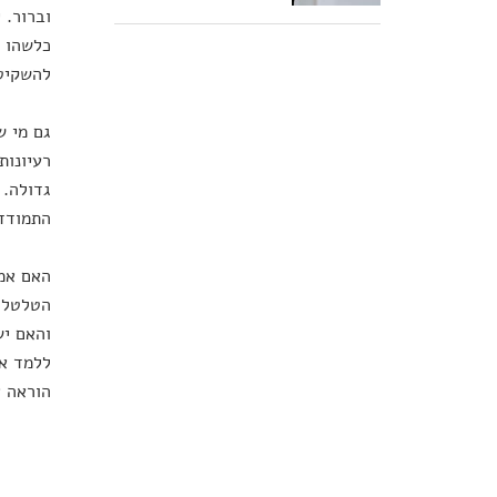
וברור. 
כלשהו ה
להשקיט,
גם מי ש
רעיונות
גדולה. 
התמודד
האם אמנ
הטלטלה 
ללמד או
הוראה א