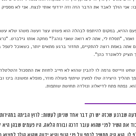
ו: אני הולך לאבד את הדבר הזה וזה ירדוף אותי לנצח. אני לא מספיק 
ם ההיא, במקום להיתפס לבהלה הוא פשוט עצר ועשה משהו שלא עשה 
ואמר, "תסלח לי, אתה לא רואה שאני נוהג?" מחקה אותו גילברט. "נרא
 אתה באמת רוצה להתקיים, תחזור ברגע מתאים יותר, כשאוכל לטפל בך
 תציק ללאונרד כהן".
חש ווייטס גרמה לו להבין שהוא לא חייב לחוות את התסכול והטלטלה
ך תהליך היצירה שלו למעין שיתוף פעולה מוזר, מופלא ומשונה בינו ובי
וא. נפתח פתח לדיאלוג ונולדה תחושת שותפות.
דעה שברגע שכזה יש רק דבר אחד שניתן לעשות: לרוץ הביתה במהירות ה
וד את השיר לפני שהוא עובר דרכה ובורח הלאה. היו פעמים שבהן היא ל
ף לו. הוא היה ממשיך לרחף על פני הנוף והיא ידעה שהוא הולך למצוא מ