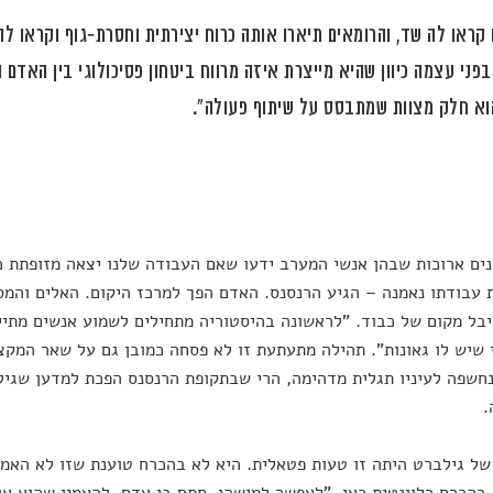
ם קראו לה שד, והרומאים תיארו אותה כרוח יצירתית וחסרת-גוף וקראו לה
בפני עצמה כיוון שהיא מייצרת איזה מרווח ביטחון פסיכולוגי בין האדם ו
וא חלק מצוות שמתבסס על שיתוף פעולה".
ים ארוכות שבהן אנשי המערב ידעו שאם העבודה שלנו יצאה מזופתת כ
עבודתו נאמנה – הגיע הרנסנס. האדם הפך למרכז היקום. האלים והמס
בל מקום של כבוד. "לראשונה בהיסטוריה מתחילים לשמוע אנשים מתייח
 שיש לו גאונות". תהילה מתעתעת זו לא פסחה כמובן גם על שאר המקצו
חשפה לעיניו תגלית מדהימה, הרי שבתקופת הרנסנס הפכת למדען שגילה
.
של גילברט היתה זו טעות פטאלית. היא לא בהכרח טוענת שזו לא האמ