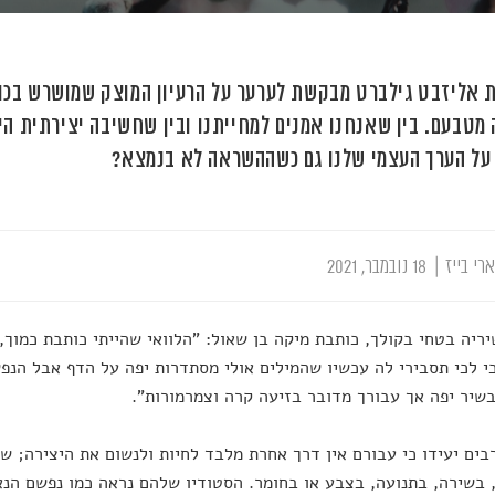
 אליזבט גילברט מבקשת לערער על הרעיון המוצק שמושרש בכולנ
 מטבעם. בין שאנחנו אמנים למחייתנו ובין שחשיבה יצירתית היא
על הערך העצמי שלנו גם כשההשראה לא בנמצא?
רי בייז
|
18 נובמבר, 2021
ריה בטחי בקולך, כותבת מיקה בן שאול: "הלוואי שהייתי כותבת כמוך, 
 לכי תסבירי לה עכשיו שהמילים אולי מסתדרות יפה על הדף אבל הנפש
שיר יפה אך עבורך מדובר בזיעה קרה וצמרמורות".
בים יעידו כי עבורם אין דרך אחרת מלבד לחיות ולנשום את היצירה; ש
 בשירה, בתנועה, בצבע או בחומר. הסטודיו שלהם נראה כמו נפשם הנ