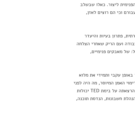
פנימית ליצור. כאלו שבשלב
ורם וכי הם רוצים לאזן,
תית, פתרון בעיות והיעדר
עבודה ועם הריק שאחרי הצלחה
: של מאבקים פנימיים,
באופן עקבי ותמידי את מלוא
וי האמן המיוסר, מה היה לפני
והאם יש אפשרות לעצב אותו מחדש וליצור מבלי לאבד את עצמנו? המסקנות מהרצאתה על בימת TED יכולות
נהלת חשבונות, הנדסת תוכנה,