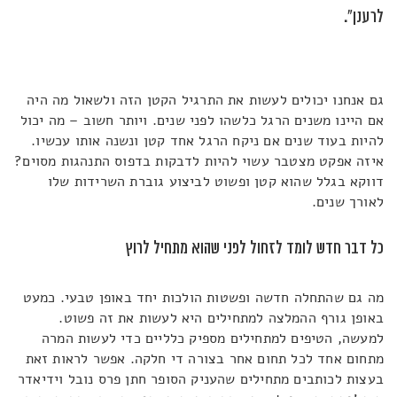
לרענן".
גם אנחנו יכולים לעשות את התרגיל הקטן הזה ולשאול מה היה
אם היינו משנים הרגל כלשהו לפני שנים. ויותר חשוב – מה יכול
להיות בעוד שנים אם ניקח הרגל אחד קטן ונשנה אותו עכשיו.
איזה אפקט מצטבר עשוי להיות לדבקות בדפוס התנהגות מסוים?
דווקא בגלל שהוא קטן ופשוט לביצוע גוברת השרידות שלו
לאורך שנים.
כל דבר חדש לומד לזחול לפני שהוא מתחיל לרוץ
מה גם שהתחלה חדשה ופשטות הולכות יחד באופן טבעי. כמעט
באופן גורף ההמלצה למתחילים היא לעשות את זה פשוט.
למעשה, הטיפים למתחילים מספיק כלליים כדי לעשות המרה
מתחום אחד לכל תחום אחר בצורה די חלקה. אפשר לראות זאת
בעצות לכותבים מתחילים שהעניק הסופר חתן פרס נובל וידיאדר