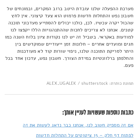
מערכת ההפעלה שלנו עובדת היטב ברוב המקרים, ובמונחים של
חשבון נפש והתחלות חדשות פרמוט הוא צעד קיצוני. אין לחץ
שהכול יקרה עכשיו. לכן, כולנו יכולים להסתייע מעדכוני תוכנה
קטנים. אנחנו לא צריכים לחכות שההתנהגויות הללו יקפצו לנו
למודעות באקראי. בשביל זה יש לנו נקודות ציון בלוח השנה כמו
חגים ומועדים אחרים – חלונות זמן ייעודיים שמוקדשים בין
היתר לסריקת התוכנה שלנו, ניפוי שורות קוד לא מעודכנות
והחלפתן ברלוונטיות במידת הצורך. חשבון נפש, עדכון אחד בכל
פעם.
תמונת כותרת: ALEX_UGALEK / shutterstock
כתבות נוספות שעשויות לעניין אותך:
אם זה מספיק חשוב לנו, אנחנו כבר נדאג לעשות את זה
לפתוח דף חלק – 15 ציטוטים על התחלות חדשות