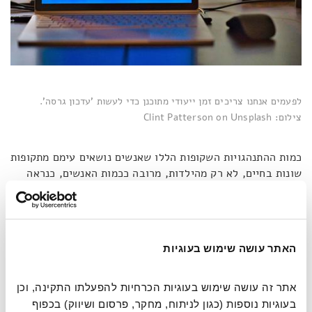
לפעמים אנחנו צריכים זמן ייעודי מתוכנן כדי לעשות 'עדכון גרסה'.
צילום: Clint Patterson on Unsplash
כמות ההתנהגויות השקופות הללו שאנשים נושאים עימם מתקופות
שונות בחיים, לא רק מהילדות, מרובה ככמות האנשים, כנראה
בחזקות. חלקנו עדיין מנסים לרצות את בן הזוג הנוכחי לפי
הצרכים של האקס; חלקנו נמנעים מאירועים חברתיים למרות
שהתנערנו מתקן 'הילד החדש' לפני שנים; חלקנו עדיין אוכלים
בלחץ, למרות שאיום הסמל מהטירונות הוסר זה מכבר; חלקנו
האתר עושה שימוש בעוגיות
בוחרים בגדים כדי לטשטש את מה שהטריד אותנו בגיל
ההתבגרות. במקרים רבים אלה לא טראומות שאנו סוחבים, אלא
הרגלים שלעומת האתגרים הרציניים יותר בחיים נזנחו ומעולם
אתר זה עושה שימוש בעוגיות הכרחיות להפעלתו התקינה, וכן 
לא התפנינו לרענן אותם. זו הסיבה שעבור קיין
"השינוי מהדרך
בעוגיות נוספות (כגון לניתוח, מחקר, פרסום ושיווק) בכפוף 