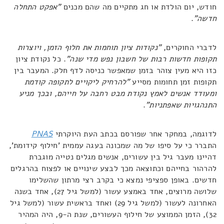
חודש, יום הולדת או חג מתקיים מה שהם מכנים
"אפקט התחלה
חדשה"
.
לדברי החוקרים,
"נקודות ציון תוחמות את חלוף הזמן, ויוצרות
תקופות חדשות רבות של חשבון נפש מדי שנה"
. כל נקודת ציון
כזו היא מעין צוהר בזמן שמאפשר כניסה לדף חלק. המעבר בין
תקופות זמן תחומות מסייע
"להרחיק ליקויים לתקופה קודמת
ומעודד אנשים לאמץ נקודת מבט רחבה על חייהם, ובכך מניע
התנהגויות שאפתניות"
.
לדוגמה, במחקר אחר שפורסם בכתב העת היוקרתי
PNAS
התברר כי על סיפו של מה שמכונה בעגה עממית 'חילוף קידומת',
דהיינו מעבר גיל בין עשורים, אנשים מגלים נטייה מוגברת
להרהור בחייהם וכתוצאה מכך לבצע שינויים או לפצוח בהרגלים
חדשים. באופן ספציפי נמצא כי בקרב רצי מרתון שהשלימו
שלושה מרוצים, אחד באמצע עשור (למשל גיל 27), אחד בשנה
האחרונה לעשור (למשל גיל 29) ואחד בראשית עשור (למשל גיל
32), הזמן הממוצע של חילוף העשורים, שנת ה-9, היה המהיר