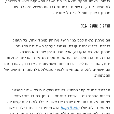
ביותר. באותו מחקר נמצא כי בני השנה התשיעית לעשור כלשהו,
לא משנה איזה, נרשמים בכמויות גבוהות משמעותית לריצת
מרתון באופן יחסי לבני גיל אחרים.
הרגלים שהעלו אבק
אם מרתון נראה לכם כמו הישג מרוחק מממד אחר, בל תיפול
רוחכם. כפי שרמזנו קודם, אנחנו בעסקי השינויים הקטנים:
מרתון הוא לא הנקודה, אלא חלון הזמן שבו הוא מתרחש.
ההרגלים וההתחלות שבהם אנו עוסקים מגיעים באריזות צנועות
יותר, אם כי הם לא בהכרח פחות משמעותיים. אדרבה, לאורך זמן
הם עשויים להסיט את חיינו לגמרי ממסלולם למקומות חדשים של
התפתחות.
הבלוגר דיוויד קיין ממחיש בצורה נפלאה כיצד שינוי קטנטן
בדפוס ההתנהגות – אפילו ניואנסי – טומן בחובו פוטנציאל
צמיחה עצום בתחומים שבמבט ראשון אפילו לא נראים קשורים.
בפוסט בבלוג שלו
Raptitude
הוא מספר כי בהיותו ילד ביישן
התרגל לאינטראקציה מינימליסטית עם מוכרים בחנויות, מנהג