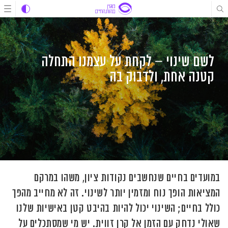
לג
לג
לג
תוכן
תוכן
ניווט
לשם שינוי – לקחת על עצמנו התחלה
קטנה אחת, ולדבוק בה
במועדים בחיים שנחשבים נקודות ציון, משהו במרקם
המציאות הופך נוח ומזמין יותר לשינוי. זה לא מחייב מהפך
כולל בחיים; השינוי יכול להיות בהיבט קטן באישיות שלנו
שאולי נדחק עם הזמן אל קרן זווית. יש מי שמסתכלים על