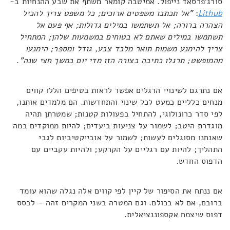
סורג'פרסאד נייפול. אמיטבה קומאר משתף את שבע ההנחיות ב-
Lithub
:
"אל תכתבו משפטים ארוכים; כל משפט צריך להכיל
הצהרה ברורה; אל תשתמשו במילים גדולות; אף פעם אל
תשתמשו במילים שאתם לא בטוחים במשמעות שלהן; המתחיל
צריך להימנע משמות תואר מלבד צבע, גודל ומספר; הימנעו
מהמופשט; תרגלו כתיבה בצורה הזו מדי יום במשך חצי שנה"
.
אם נתרגם לשינויי הרגלים אפשר לראות בטיפים הללו קווים
מנחים כלליים כמעט לכל שינוי והתחדשות. הם מלמדים אותנו,
לפי סדר כרונולוגי, להתחיל בפעולות קטנות; שמטרתן תהיה
מוגדרת היטב; לשמור על צניעות ביעדים; להיות ממוקדים במה
שאנחנו מסוגלים לעשות; לשמור על אובייקטיביות לגבי
התהליך; להיות עם רגליים על הקרקע; ולהיות עקביים עם
הדפוס החדש.
אם ננתח את הסיפור של קיין לפי קווים אלה נגלה שהוא עומד
ברובם, אם לא בכולם. וגם המטרה בשני המקרים זהה – לבסס
דפוס שיצמח אקספוננציאלית.