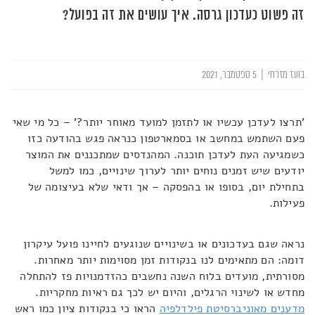
זה פשוט כעדכון גרסה. איך עושים את זה בפועל?
בועז מזרחי
|
5 ספטמבר, 2021
'תרצו לעדכן עכשיו או לתזמן למועד מאוחר יותר?' – כל מי שאי
פעם השתמש במחשב או בסמארטפון כנראה פגש בהודעה כזו
כשמגיעה העת לעדכן תוכנה. המהנדסים שמתכננים את המוצר
יודעים שיש זמנים נוחים יותר לערוך שינויים, כמו למשל
בתחילת יום, בסופו או בהפסקה – אך ודאי שלא בעיצומה של
פעילות.
נראה שגם בעדכונים או בשינויים שנוגעים לחיינו פועל עיקרון
דומה: הם מתאימים לנו בנקודות זמן מסוימות יותר מאחרות.
מסורתית, מועדים בלוח השנה נחשבים כהזדמנויות פז להתחלה
מחדש או לשינוי הרגלים, והיום יש לכך גם ראיות מחקריות.
מדענים מאוניברסיטת פילדלפיה
הראו כי בנקודות ציון כמו ראש