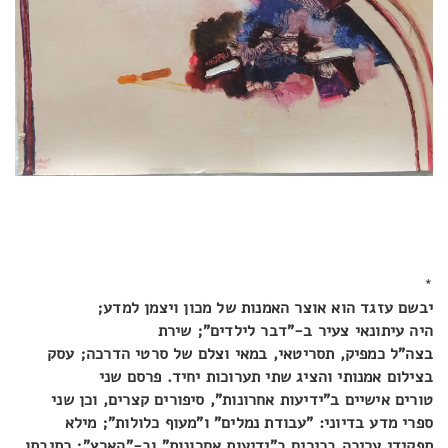
*
יבשם עזגד הוא אוצר האמנות של מכון ויצמן למדע;
היה עיתונאי צעיר ב-"דבר לילדים"; שירת
בצה"ל כמפיק, תסריטאי, במאי וצלם של סרטי הדרכה; עסק
בצילום אמנותי והציג שתי תערוכות יחיד. פרסם שני
טורים אישיים ב"ידיעות אחרונות", סיפורים קצרים, וכן שני
ספרי מדע בדיוני: "עבודת נמלים" ו"מעוף כלולות"; מילא
תפקידי עריכה בכירים ב"ידיעות אחרונות" וב-"הארץ"; כתיבתו