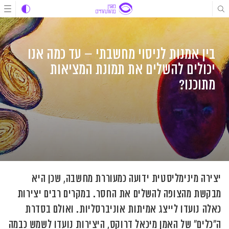
לג
לג
לג
תוכן
תוכן
ניווט
בין אמנות לניסוי מחשבתי – עד כמה אנו
יכולים להשלים את תמונת המציאות
מתוכנו?
יצירה מינימליסטית ידועה כמעוררת מחשבה, שכן היא
מבקשת מהצופה להשלים את החסר. במקרים רבים יצירות
כאלה נועדו לייצג אמיתות אוניברסליות. ואולם בסדרת
ה"כלים" של האמן מיכאל דרוקס, היצירות נועדו לשמש כבמה