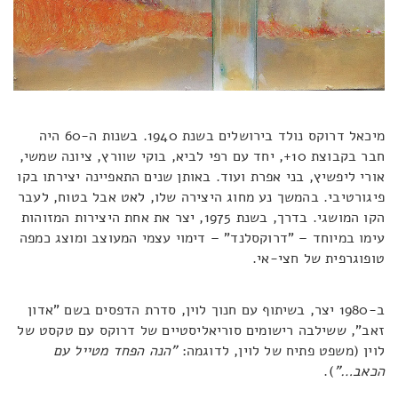
מיכאל דרוקס נולד בירושלים בשנת 1940. בשנות ה-60 היה
חבר בקבוצת 10+, יחד עם רפי לביא, בוקי שוורץ, ציונה שמשי,
אורי ליפשיץ, בני אפרת ועוד. באותן שנים התאפיינה יצירתו בקו
פיגורטיבי. בהמשך נע מחוג היצירה שלו, לאט אבל בטוח, לעבר
הקו המושגי. בדרך, בשנת 1975, יצר את אחת היצירות המזוהות
עימו במיוחד – "דרוקסלנד" – דימוי עצמי המעוצב ומוצג כמפה
טופוגרפית של חצי-אי.
ב-1980 יצר, בשיתוף עם חנוך לוין, סדרת הדפסים בשם "אדון
זאב", ששילבה רישומים סוריאליסטיים של דרוקס עם טקסט של
לוין (משפט פתיח של לוין, לדוגמה:
"הנה הפחד מטייל עם
הכאב…"
).