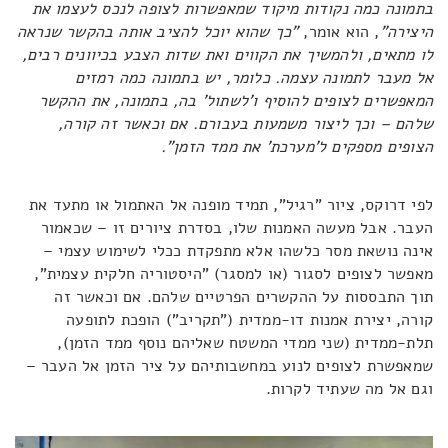
בתמונה כמה נקודות מיקוד שמאפשרות לצופה לנכס לעצמו את
היצירה"
, הוא אומר,
"כך שהוא יוכל להציב אותה בהקשר שנראה
לו מתאים, ולהמשיך את הקווים ואת שדות הצבע בכיוונים רבים,
אל מעבר לתמונה עצמה. כלומר, יש בתמונה כמה רמזים
המאפשרים לצופים להוסיף ו'לשתול' בה, בתמונה, את ההקשר
שלהם – וכך ליצור משמעות בעבורם. אם וכאשר זה קורה,
הצופים מספקים ל'מערכת' את ממד הזמן".
לפי דרוקס, ציור "רגיל", תמיד מופנה אל האתמול או מתעד את
העבר. אבל מעשה האמנות שלו, בסדרת ציורים זו – שכאמור
אינה נושאת מסר כלשהו אלא מתפקדת ככלי לשימוש עצמי –
מאפשר לצופים לסגור (או למסגר) "היסטוריה חלקית עצמית",
תוך התבססות על ההקשרים הפרטיים שלהם. אם וכאשר זה
קורה, יצירת אמנות דו-ממדית ("תקריב") הופכת לתופעה
תלת-ממדית (שני ממדי המשטח שאליהם נוסף ממד הזמן),
שמאפשרת לצופים לנוע במחשבותיהם על ציר הזמן אל העבר –
וגם אל מה שעתיד לקרות.