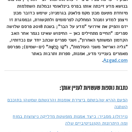
בנושא מדע זיכתה אותו בפרס בינלאומי ובמלגת השתלמות
מיוחדת מטעם מכון מקס פלאנק בגרמניה; שימש כדובר מכון
ויצמן למדע ומנהל המחלקה לפרסומים ולתקשורת, ובמסגרת זו
יזם והפיק את אירועי "מדע על הבר"; בשנת 2018 פרסם שלושה
ספרים: "החיים מתחילים כאן – החיפוש שאינו נגמר אחר האב
הקדמון המשותף האחרון", ושני ספרים שכתב יחד עם נכדותיו,
"גליה ואריאל משני העולמות", ו"קַו הֲיַשָּׁהּ" (ים-שמים); מפרסם
מאמרים בענייני מדע, אמנות, ספרות ותרבות באתר
.
Azgad.com
כתבות נוספות שעשויות לעניין אותך:
הפעם ההיא שהבטתם ביצירת אומנות והרגשתם שמשהו בתוככם
השתנה
נוירולוג מסביר: כיצד אמנות מופשטת מדליקה ניצוצות במוח
ומה היתרונות הקוגניטיביים שלה