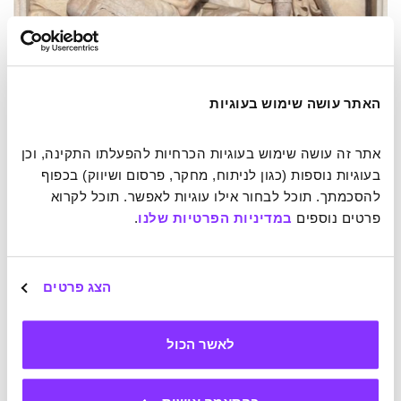
תבליט המציג את ניצחון דוד על גוליית, מהטוויסטים העלילתיים
המפורסמים בהיסטוריה. קתדרלת מילאנו, איטליה. תמונה: Zvonimir
האתר עושה שימוש בעוגיות
Atletic on Shutterstock
אתר זה עושה שימוש בעוגיות הכרחיות להפעלתו התקינה, וכן 
3. הטיזר
בעוגיות נוספות (כגון לניתוח, מחקר, פרסום ושיווק) בכפוף 
להסכמתך. תוכל לבחור אילו עוגיות לאפשר. תוכל לקרוא 
פרטים נוספים 
במדיניות הפרטיות שלנו
.
אמצעי זה עוצמתי כל-כך בהשפעתו עלינו, עד כי בשלהי המאה
ה-19 הוא פותח לכדי ז'אנר ספרותי שלם. מהו? מייד תגלו.
הצג פרטים
במאה ה-13 משורר מערב אפריקאי גולל בשיר אפי את עלילותיו
של הגיבור סונדיאטה, מייסד אימפריית מאלי. בעזרת פתיח
מסקרן הוא מושך את הקורא פנימה:
"הקשיבו למילותיי, אתם
לאשר הכול
הרוצים לדעת, מפי תלמדו את ההיסטוריה של מאלי. מפי תזכו
לדעת את הסיפור…"
במשפטים ספורים המחבר מצליח לגרום לנו