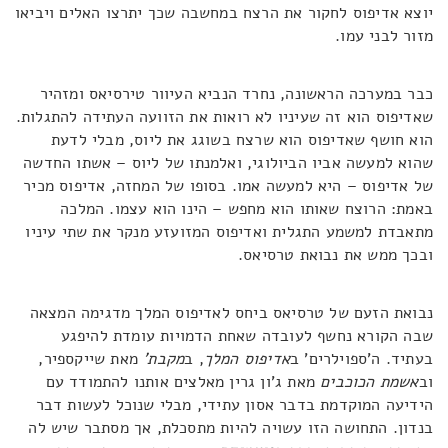
יוצא אדיפוס לחקור את הרצח במחשבה שכך יתרצו האלים ויביאו
מזור לבני עמו.
כבר במערכה הראשונה, נחרד הנביא העיוור טירסיאס ומזהיר
שאדיפוס הוא זה שעיניו לא רואות את הזוועה העתידה להתגלות.
הוא חושף שאדיפוס הוא שרצח בשוגג את ליוס, מבלי לדעת
שהוא למעשה אביו הביולוגי, ואלמנתו של ליוס – אשתו החדשה
של אדיפוס – היא למעשה אמו. בסופו של המחזה, אדיפוס מכיר
באמת: הרוצח שאותו הוא מחפש – הינו הוא עצמו. המלכה
מתאבדת למשמע התגלית ואדיפוס המזועזע מנקר את שתי עיניו
ובכך ממש את נבואת טרסיאס.
נבואת הזעם של טרסיאס ביחס לאדיפוס המלך מדגימה המצאה
שבה הקורא נחשף לעובדה שאחת הדמויות עומדת להיפגע
בעתיד. ה'ספוילרים' ב
אדיפוס המלך
, ב
מקבת'
מאת שייקספיר,
וב
אשמת הכוכבים
מאת ג'ון גרין מאלצים אותנו להתמודד עם
הידיעה המוקדמת בדבר אסון עתידי, מבלי שנוכל לעשות דבר
בנדון. התחושה הזו עשויה להיות מתסכלת, אך מסתבר שיש לה