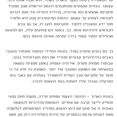
של הסאטירה בטווח הקצר והארוך כאחד: הוא הפנה אותה כלפי
עצמנו. בעזרת טקסטים מתוחכמים דוגמת הדיאלוג
מנון
מפעיל
סוקרטס אמצעים כמו אירוניה, פרודיה ורמיזה על-מנת לגרום
לקוראיו לצחוק על עצמם: הדמות הפיקטיבית מנון היא תלמיד
חסר ידע המעוניין ללמוד. סוקרטוס לועג לו, אך גם גורם
לקוראים להזדהות איתו. כך, כאשר הם צוחקים עליו, הם למעשה
מפעילים הומור עצמי בדרך עקיפה שאינה פוגעת בהם.
כך הם נהנים מיתרון כפול: בטווח המיידי ההומור משחרר משככי
כאבים נוירולוגיים טבעיים ומוריד את רמת הקורטיזול בגוף,
שבתורו מפחית סטרס. אירוניה עצמית באופן ספציפי נמצאה
כמעצימה את האפקט המשכך עוד יותר. האפקט כה חזק עד כי
סופר על סוקרטס שכך הצליח להתמודד בשלווה עם כאבי כוס
התרעלה שנגזר עליו לשתות בעת הוצאתו להורג.
בטווח הארוך – ההומור העצמי מפחית חרדה, מטפח חוסן נפשי
ומסייע לייצר קרבה עם אחרים. דוגמאות מודרניות להמצאה
גאונית זו של סוקרטס ניתן למצוא ב
מדריך הטרמפיסט לגלקסיה
מאת דאגלס אדמס ובתסריט של סדרת הטלוויזיה
רוק 30
מאת