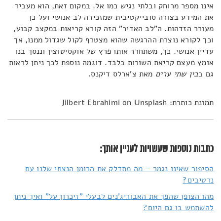
אינו מספר מרוחק ובלתי נגיש כמו אל. במקום זאת, הוא מעביר
את המידע בצורה סובייקטיבית שמזכירה לב אנושי ועל כן
מעורר הזדהות. ה"לב האדיר" הזה קורא קריאות במקצב קבוע,
וכך לקורא נוצרת ההרגשה שהוא מצטרף לקול שגדול ממנו, אך
עדיין אנושי. כך, משתחרר אותו פרץ של אוקסיטוצין וננסך בנו
אומץ מעצם קריאת השורות בלבד. דוגמה נוספת לכך ניתן לראות
גם ב
בין שתי ערים
מאת צ'ארלס דיקנס.
תמונת כותרת: Jilbert Ebrahimi on Unsplash
כתבות נוספות שעשויות לעניין אותך:
הסיפור שאינו נגמר – מה מתדלק את הרומן הנצחי שלנו עם
נרטיבים?
מהו הצופן שהפך את האבוריג'נים לבעלי "זיכרון על" ואיך ניתן
להשתמש בו גם היום?