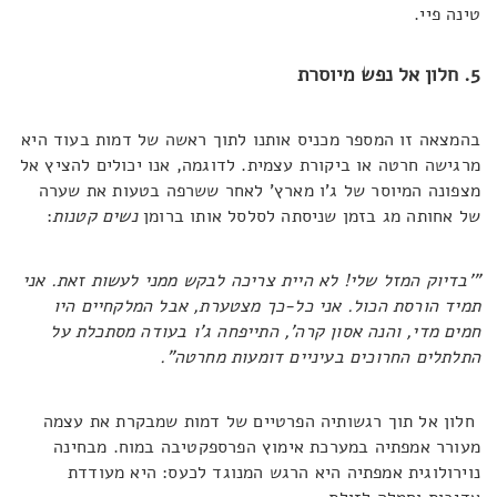
טינה פיי.
5. חלון אל נפש מיוסרת
בהמצאה זו המספר מכניס אותנו לתוך ראשה של דמות בעוד היא
מרגישה חרטה או ביקורת עצמית. לדוגמה, אנו יכולים להציץ אל
מצפונה המיוסר של ג'ו מארץ' לאחר ששרפה בטעות את שערה
של אחותה מג בזמן שניסתה לסלסל אותו ברומן
נשים קטנות
:
"'בדיוק המזל שלי! לא היית צריכה לבקש ממני לעשות זאת. אני
תמיד הורסת הכול. אני כל-כך מצטערת, אבל המלקחיים היו
חמים מדי,
והנה אסון קרה', התייפחה ג'ו בעודה מסתכלת על
התלתלים החרוכים בעיניים דומעות מחרטה".
חלון אל תוך רגשותיה הפרטיים של דמות שמבקרת את עצמה
מעורר אמפתיה במערכת אימוץ הפרספקטיבה במוח. מבחינה
נוירולוגית אמפתיה היא הרגש המנוגד לכעס: היא מעודדת