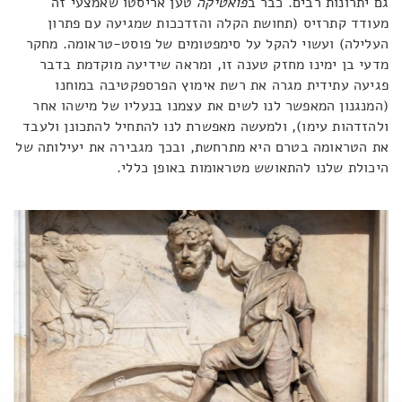
גם יתרונות רבים. כבר ב
פואטיקה
טען אריסטו שאמצעי זה
מעודד קתרזיס (תחושת הקלה והזדככות שמגיעה עם פתרון
העלילה) ועשוי להקל על סימפטומים של פוסט-טראומה. מחקר
מדעי בן ימינו מחזק טענה זו, ומראה שידיעה מוקדמת בדבר
פגיעה עתידית מגרה את רשת אימוץ הפרספקטיבה במוחנו
(המנגנון המאפשר לנו לשים את עצמנו בנעליו של מישהו אחר
ולהזדהות עימו), ולמעשה מאפשרת לנו להתחיל להתכונן ולעבד
את הטראומה בטרם היא מתרחשת, ובכך מגבירה את יעילותה של
היכולת שלנו להתאושש מטראומות באופן כללי.