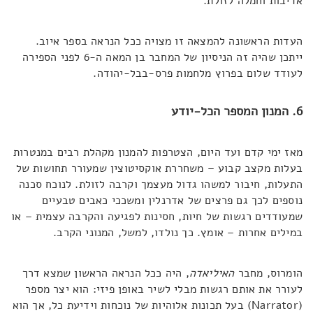
אדיבות וחמלה לזולת.
העדות הראשונה להמצאה זו מצויה ככל הנראה בספר איוב.
ייתכן שהיה זה הניסיון של המחבר בן המאה ה-6 לפני הספירה
לעודד שלום בפרוץ מלחמות פרס-בבל-יהודה.
6. המנון המספר הכל-יודע
מאז ימי קדם ועד היום, הצטרפות להמנון מקהלת רבים במנטרות
בעלות מקצב קבוע – משחררת אוקסיטוצין שמעורר תחושות של
התעלות, חיבור למשהו גדול מעצמך וקרבה לזולת. לנוכח סכנה
נוספים לכך גם פרצים של אדרנלין ומשככי כאבים טבעיים
שמעודדים רגשות של חיות, חסינות לפגיעה והקרבה עצמית – או
במילים אחרות – אומץ. כך נולדו, למשל, המנוני הקרב.
הומרוס, מחבר
האיליאדה
, היה ככל הנראה הראשון שמצא דרך
לעורר את אותם רגשות מבלי לשיר באופן פיזי: הוא יצר מספר
(Narrator) בעל תכונות אלוהיות של נוכחות וידיעת כל, אך הוא