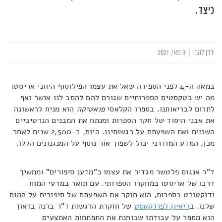
כיצד.
ירדן להבי
|
3 מאי, 2021
במאה ה-4 לפני הספירה שאל את עצמו הפילוסוף היווני אריסטו
מה יש בטקסטים הספרותיים שגורם להם להסב לנו אושר ואף
לתרום לבריאותנו. בספרו הקלאסי
פואטיקה
הוא מניח לראשונה
את אבני היסוד של חקר הספרות ומנתח את המבנים הנרטיביים
השונים ואת השפעתם על רגשותינו. היום, כ-2,500 שנים לאחר
מכן, המדע המודרני יכול לשפוך אור נוסף על המנגנונים הללו.
ד"ר אנגוס פלטשר מגדיר את עצמו כ"מדען סיפורים" וממשיך
דרכו של אריסטו במחקרו הספרותי. עם תואר במדעי המוח
ודוקטורט בספרות, הוא חוקר את השפעתם של סיפורים על המוח
שלנו. ב
ריאיון לפודקאסט
של חוקרת הרגשות ד"ר ברנה בראון
הוא מספר על עבודתו שבוחנת את התפתחות האמצעים