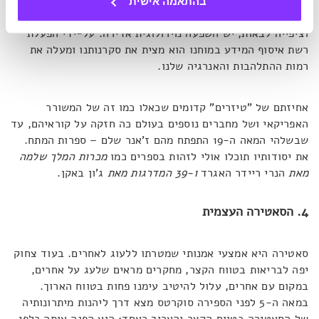
לחשוב שקיים ידע בעל משמעות אדירה שאנו לא יודעים,
בהתאמה אישית
ושהידע הזה נמצא בהישג יד. לאפקט הזה, שממלא אותנו במתח
וציפייה לבאות, יש השפעה נוירולוגית אדירה: על-ידי הפעלת
רשת איסוף המידע במוחנו הוא מצית את סקרנותנו ומעלה את
רמות ההתלהבות והאנרגיה שלנו.
אחיזתם של "טיזרים" קדומים שכאלו כמו זה של המשורר
האפריקאי ושל מחברים נוספים בעולם כה חזקה על קוראיהם, עד
שבשלהי המאה ה-19 התפתח מהם ז'אנר שלם – ספרות המתח.
את יסודותיו תוכלו אולי לזהות בספרים כמו
מכרות המלך שלמה
מאת
הנרי ריידר האגרד
ו-39 המדרגות מאת
ג'ון באקן.
4. הסאטירה העצמית
סאטירה היא אמצעי אמנותי שמטרתו ללעוג לאחרים. בעוד צחוק
יפה לבריאות בטווח הקצר, מחקרים מראים שלעג על אחרים,
במקום עם אחרים, עלול להיטיב עימנו פחות בטווח הארוך.
במאה ה-5 לפני הספירה סוקרטס מצא דרך ליהנות מיתרונותיה