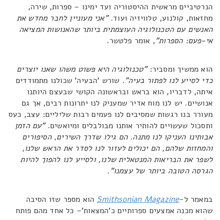
הנרטיביים מראשית ההיסטוריה ועד ימינו – ספרות, שירה,
מחזאות, קולנוע, טלוויזיה ועוד
. "אני מעוניין לחבר מחדש את
האנשים עם הטכנולוגיה העוצמתית ביותר שהאנושות המציאה
אי-פעם: הספרות"
, אומר פלטשר.
הוא ממשיך ומסביר:
"טכנולוגיה היא פשוט משהו שאנו יוצרים
כדי לסייע לנו לפתור בעיה"
. שורש 'הבעיה' שכולנו מתמודדים
איתה, לדבריו, הוא בראש ובראשונה הקושי שבעצם היותנו
אנושיים. יש לנו מוח אדיר שמעניק לנו יתרונות רבים, אך גם
מעורר בנו רגשות שמסיבים לנו פעמים רבות שליליים: עצב, כעס
ותסכול שעשויים להותיר אותנו מבולבלים ומיואשים.
"עם הזמן
אבותינו העניקו לנו מתנה. הם גילו שדרך השירים, הסיפורים
והמחזות שלהם, הם יכולים לעזור לנו לסדר את הראש שלנו,
לשפר את הבריאות המנטאלית שלנו, ולסייע לנו להפוך להיות
הגרסה הטובה ביותר של עצמנו".
במאמר ל-
Smithsonian Magazine
הוא מספר שזו הסיבה
שהוא מכנה אמצעים ספרותיים כ'המצאות'– כל אחד מהם פותח