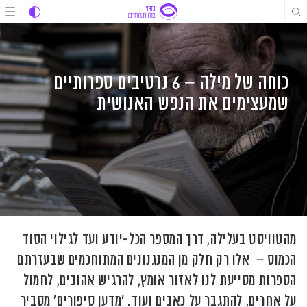
לג
לג
לג
תוכן
תוכן
ניווט
כוחה של מילה – 6 נרטיבים ספרותיים
שמעצימים את הנפש האנושית
מהטוויסט בעלילה, דרך המספר הכל-יודע ועד לגילוי הסוד
הכמוס – אלו רק חלק מן המנגנונים המתוחכמים שבעזרתם
הספרות מסייעת לנו לאזור אומץ, להרגיש אהובים, לחמול
על אחרים, להתגבר על כאבים ועוד. 'מדען סיפורים' מסביר