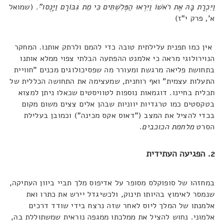
וַיִּכְרָת בָּהּ אֶת רֹאשׁוֹ וַיִּרְאוּ הַפְּלִשְׁתִּים כִּי מֵת גִּבּוֹרָם וַיָּנֻסו"ּ.
(שמואל
א', פרק י"ז)
אין כמו תפנית עלילתית טובה כדי להמם ולרתק אותנו. המחקר
הנוירולוגי מראה כי אלמנט ההפתעה הבלתי צפוי ממלא אותנו
בתחושת פליאה מרגשת ומעורר מה שפסיכולוגים מכנים "חוויית
התעלות עצמית" ואף רוחנית, שמעצימה את התחושה הכללית של
תכלית בחיינו. דוגמאות נוספות לטוויסטים שכאלו ניתן למצוא
בטקסטים כמו טרגדיות יווניות שבהן אלים צצים משום מקום
בכדי להציל את המצב ("דאוס אקס מכינה") וכמובן בעלילת
הסרט
מלחמת הכוכבים
.
2. הפגיעה העתידית
במחזהו של סופוקלס מסופר על אדיפוס מלך תביי ביוון העתיקה,
שנמסר לאימוץ בהיותו תינוק, ולכשיגדל יירש את כתרו ואת
אלמנתו של המלך ליוס לאחר שזה נרצח בידי שודד דרכים
אלמוני. נחוש להציל את ממלכתו ממגפה נוראית שמשתוללת בה,