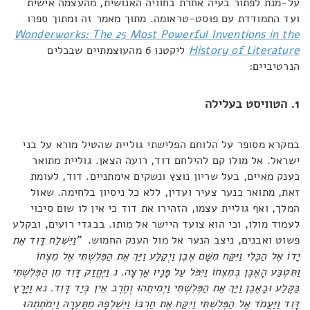
על-מנת לפתור בעיה אחרת בחוויה האנושית, מהעצמה אישית
ועד התמודדת עם פוסט-טראומה. מתוך מאמר זה ומתוך ספרו
Wonderworks: The 25 Most Powerful Inventions in the
History of Literature
ליקטנו 6 מהעוצמתיים שבכלים
הנרטיביים:
1. הטוויסט בעלילה
במקרא מסופר על הלוחם הפלישתי גוליית שהטיל מורא על בני
ישראל. אל מולו קם להילחם דוד, רועה הצאן. גוליית מתואר
כענק מאיים, בעל שריון נוצץ ונשקים אימתניים. דוד, לעומת
זאת, מתואר כנער צעיר ועדין, ללא כל ניסיון בלחימה. שאול
המלך, ואף גוליית עצמו, הזהירו את דוד כי אין לו שום סיכוי
לעמוד מולו, וכי הוא צועד היישר אל מותו. בבגדי רועים, ובקלע
פשוט ואבנים, ניצב הנער אל מול הענק החמוש.
"וַיִּשְׁלַח דָּוִד אֶת
יָדוֹ אֶל הַכֶּלִי וַיִּקַּח מִשָּׁם אֶבֶן וַיְקַלַּע וַיַּךְ אֶת הַפְּלִשְׁתִּי אֶל מִצְחוֹ
וַתִּטְבַּע הָאֶבֶן בְּמִצְחוֹ וַיִּפֹּל עַל פָּנָיו אָרְצָה. נ וַיֶּחֱזַק דָּוִד מִן הַפְּלִשְׁתִּי
בַּקֶּלַע וּבָאֶבֶן וַיַּךְ אֶת הַפְּלִשְׁתִּי וַיְמִיתֵהוּ וְחֶרֶב אֵין בְּיַד דָּוִד. נא וַיָּרָץ
דָּוִד וַיַּעֲמֹד אֶל הַפְּלִשְׁתִּי וַיִּקַּח אֶת חַרְבּוֹ וַיִּשְׁלְפָהּ מִתַּעְרָהּ וַיְמֹתְתֵהוּ