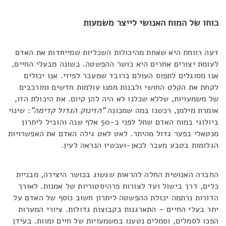
כוחו של המוח האנושי לייצר משמעות
דעה רווחת היא שאחת מהיכולות השכליות שמייחדות את האדם
לעומת יצורים אחרים היא כושר ההפשטה. בשונה מבעלי החיים,
אנו מסוגלים לתפוס העולם ברובד שמעבר לפיזי. אנו יכולים
לקחת את הקלט החושי ולבנות ממנו עולמות חדשים ומורכבים
של משמעויות, שללא שכלנו לא היה להן קיום. את היכולת הזו,
אומרת מילמן, רכשנו במה שמכונה
"הזינוק הגדול קדימה"
: שינוי
ביולוגי במוח האדם שחל לפני כ-50 אלף שנה והוביל ליתרון
מנטאלי בפער גדול מהיתר. לאט לאט גילה האדם את האפשרויות
הגלומות בטבע מעבר לכאן-ועכשיו הנראה לעין.
החברה האנושית החלה להראות שגשוג בכושר היצירה, מבניית
כלים, דרך בישול ועד לצורות פרהיסטוריות של אמנות. לאורך
הדורות נרתמה יכולת ההפשטה ליתרון חשוב נוסף של האדם על
יתר בעלי החיים – התארגנות בקבוצות גדולות. ציורי המערות
הפכו לסמלים, וסמלים נטענו במשמעויות של חיים ומוות. בעידן