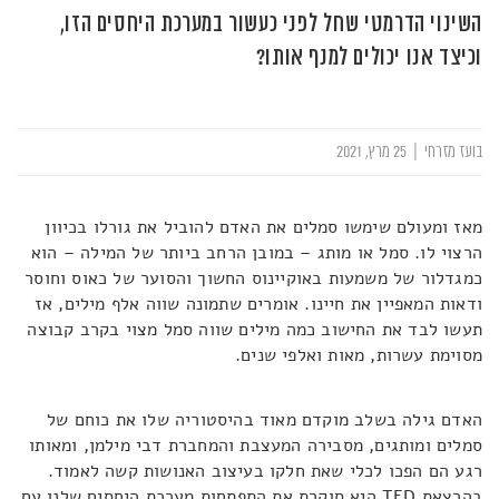
השינוי הדרמטי שחל לפני כעשור במערכת היחסים הזו,
וכיצד אנו יכולים למנף אותו?
בועז מזרחי
|
25 מרץ, 2021
מאז ומעולם שימשו סמלים את האדם להוביל את גורלו בכיוון
הרצוי לו. סמל או מותג – במובן הרחב ביותר של המילה – הוא
כמגדלור של משמעות באוקיינוס החשוך והסוער של כאוס וחוסר
ודאות המאפיין את חיינו. אומרים שתמונה שווה אלף מילים, אז
תעשו לבד את החישוב כמה מילים שווה סמל מצוי בקרב קבוצה
מסוימת עשרות, מאות ואלפי שנים.
האדם גילה בשלב מוקדם מאוד בהיסטוריה שלו את כוחם של
סמלים ומותגים, מסבירה המעצבת והמחברת דבי מילמן, ומאותו
רגע הם הפכו לכלי שאת חלקו בעיצוב האנושות קשה לאמוד.
בהרצאת TED היא סוקרת את התפתחות מערכת היחסים שלנו עם