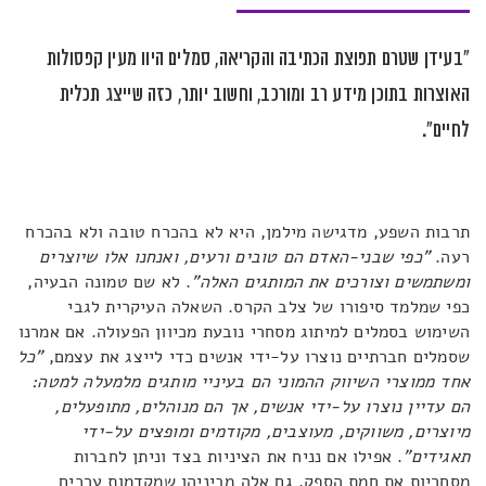
"בעידן שטרם תפוצת הכתיבה והקריאה, סמלים היוו מעין קפסולות
האוצרות בתוכן מידע רב ומורכב, וחשוב יותר, כזה שייצג תכלית
לחיים".
תרבות השפע, מדגישה מילמן, היא לא בהכרח טובה ולא בהכרח
רעה.
"
כפי שבני-האדם הם טובים ורעים, ואנחנו אלו שיוצרים
ומשתמשים וצורכים את המותגים האלה"
. לא שם טמונה הבעיה,
כפי שמלמד סיפורו של צלב הקרס. השאלה העיקרית לגבי
השימוש בסמלים למיתוג מסחרי נובעת מכיוון הפעולה. אם אמרנו
שסמלים חברתיים נוצרו על-ידי אנשים כדי לייצג את עצמם,
"כל
אחד ממוצרי השיווק ההמוני הם בעיניי מותגים מלמעלה למטה:
הם עדיין נוצרו על-ידי אנשים, אך הם מנוהלים, מתופעלים,
מיוצרים, משווקים, מעוצבים, מקודמים ומופצים על-ידי
תאגידים"
. אפילו אם נניח את הציניות בצד וניתן לחברות
מסחריות את חמת הספק, גם אלה מביניהן שמקדמות ערכים