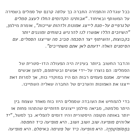
ככל שגדלה והתפזרה החברה כך עלתה קרנם של סמלים בשמירה
על המשותף ובאיחוד.
"אבותינו הקדומים החלו לעצב סמלים
טלגרפיים על-מנת לייצג אמונות ולזהות שייכות"
, אומרת מילמן,
"השיוכים הללו אפשרו לנו להרגיש בטוחים ומוגנים יותר
בקבוצות, והשיתוף יצר הסכמה סביב מה שייצגו הסמלים. עם
הסימנים האלה ידעתם לאן אתם משתייכים"
.
והדבר החשוב ביותר בעיניה היה הפעולה הדו-סטרית של
הסמלים: הם נוצרו על-ידי אנשים ובשיתופם, למען אנשים
אחרים. אמנם פעמים רבות הם היו במוקדי כוח, אך למרות זאת
ייצגו את האמונות והערכים של החברה שאליה השתייכו.
כדי להמחיש את העובדה שסמלים היוו כוח מאחד שצמח בין
היתר מלמטה, מביאה מילמן ייצוגים חזותיים שהתהוו פחות או
יותר באותה תקופה היסטורית והיו דומים להפליא. כך למשל,
"יד
אלוהים מופיעה שוב ושוב ושוב. היא מופיעה כיד החמסה
במֶסוֹפּוֹטַמְיָה. היא מופיעה כיד של פטימה באיסלם. היא מופיעה