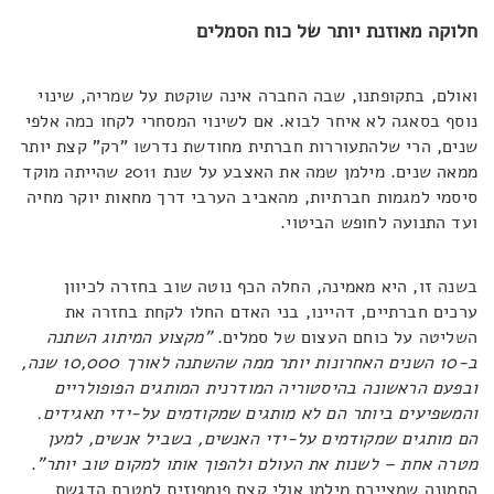
חלוקה מאוזנת יותר של כוח הסמלים
ואולם, בתקופתנו, שבה החברה אינה שוקטת על שמריה, שינוי
נוסף בסאגה לא איחר לבוא. אם לשינוי המסחרי לקחו כמה אלפי
שנים, הרי שלהתעוררות חברתית מחודשת נדרשו "רק" קצת יותר
ממאה שנים. מילמן שמה את האצבע על שנת 2011 שהייתה מוקד
סיסמי למגמות חברתיות, מהאביב הערבי דרך מחאות יוקר מחיה
ועד התנועה לחופש הביטוי.
בשנה זו, היא מאמינה, החלה הכף נוטה שוב בחזרה לכיוון
ערכים חברתיים, דהיינו, בני האדם החלו לקחת בחזרה את
השליטה על כוחם העצום של סמלים.
"מקצוע המיתוג השתנה
ב-10 השנים האחרונות יותר ממה שהשתנה לאורך 10,000 שנה,
ובפעם הראשונה בהיסטוריה המודרנית המותגים הפופולריים
והמשפיעים ביותר הם לא מותגים שמקודמים על-ידי תאגידים.
הם מותגים שמקודמים על-ידי האנשים, בשביל אנשים, למען
מטרה אחת – לשנות את העולם ולהפוך אותו למקום טוב יותר"
.
התמונה שמציירת מילמן אולי קצת פומפוזית למטרת הדגשת