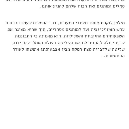
סמלים ומותגים ואת הכוח שלהם להניע אותנו.
מילמן לוקחת אותנו מציורי המערות, דרך הסמלים שעמדו בבסיס
ערש הציוויליזציה ועד למותגים מסחריים, תוך שהיא מציגה את
השפעותיהם החיוביות והשליליות. היא מאמינה כי התבוננות
שכזו יכולה להחזיר לנו את השליטה בעולם הסמלי שסביבנו,
שליטה שלדבריה קצת חמקה מבין אצבעותינו איפשהו לאורך
ההיסטוריה.