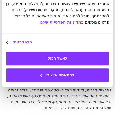
אתר זה עושה שימוש בעוגיות הכרחיות להפעלתו התקינה, וכן 
הן הנאצים והן ההינדואיזם השתמשו בו כדי לבטא את ערכיהם
בעוגיות נוספות (כגון לניתוח, מחקר, פרסום ושיווק) בכפוף 
ואמונותיהם, אף-על-פי ההבדל התהומי בין השניים.
להסכמתך. תוכל לבחור אילו עוגיות לאפשר. תוכל לקרוא 
פרטים נוספים 
במדיניות הפרטיות שלנו
.
אבל קצת לפני התקופה שבה הסמל הזה עבר מהפך מקברי,
משהו השתנה.
הצג פרטים
היה זה לאחר המהפכה התעשייתית, כשחוקי מדינות החלו להכיר
בסמלים של חברות מסחריות. מאותו רגע ייצור סמלים עבר
לאשר הכול
תהליך של הפקעה ושימש פחות ופחות כדי לייצג את ערכיהן של
קבוצות. תחת זו התמקד בייצוג ערכים של מוצרים, או לפחות
הערכים שמוצרים מתיימרים להתהדר בהם. הסמלה הפכה לאקט
בהתאמה אישית
שיווקי. זה לא שתם לחלוטין עידן הסמלים החברתיים, אבל
המסה העיקרית עברה לתחום המסחרי. קצת נתונים:
"היום,
בארצות הברית, קיימים מעל ל-116,000 קניונים, וכולם נראים
פחות או יותר אותו הדבר. ישנם יותר מ-40,000 סופרמרקטים,
וכל אחד מהם בעל יותר מ-40,000 מוצרים"
. לכל אחד מהם
סמל ומיתוג שהופכים אותו לכל-כך מיוחד.