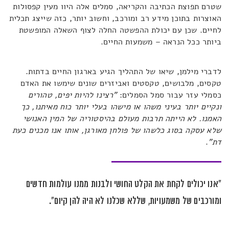
שטרם תפוצת הכתיבה והקריאה, סמלים אלה היוו מעין קפסולות
האוצרות בתוכן מידע רב ומורכב, וחשוב יותר, כזה שייצג תכלית
לחיים. שכן עם יכולת ההפשטה החלה לצוף השאלה המופשטת
ביותר ככל הנראה – משמעות החיים.
לדברי מילמן, שיאו של התהליך הגיע בארגון החיים בדתות.
טקסים, מלבושים, טקסטים ואביזרים שונים שימשו את האדם
כסמלי עזר עבור סמל הסמלים:
"רצינו להיות יפים, טהורים
ונקיים יותר בעיני משהו או מישהו בעלי יותר כוח מאיתנו, כך
האמנו. לא הייתה תרבות מעולם בהיסטוריה של המין האנושי
שלא עסקה בסוג כלשהו של פולחן מאורגן, אותו אנו מכנים כעת
דת"
.
"אנו יכולים לקחת את הקלט החושי ולבנות ממנו עולמות חדשים
ומורכבים של משמעויות, שללא שכלנו לא היה להן קיום".