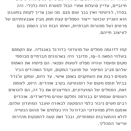
חיוביים, עדיין פועלות אחרי הכול למטרת רווח כלכלי. וזה
בסדר, לגיטימי ואין בכך שום פגם. מה שכן צריך לקחת בחשבון
הוא העניין שכושר ייצור הסמלים קצת חמק מבין אצבעותיהם של
פרטים ושל מסגרות חברתיות, ואיתו הכוח הרב הטמון בהם
לעיצוב חייהם.
קחו לדוגמה סמלים של מועדוני כדורגל באנגליה. עם הקמתם
בשלהי המאה ה-19, מדובר היה בארגונים חברתיים מבוססי
מקום ומעמד שהיוו מפלט לשעות הפנאי. הם פיתחו את האתוס
שלהם סביב הסיפור של תושבי המקום, וקהל האוהדים הכיר
פעמים רבות את השחקנים באופן אישי. עד היום, שחקן ש'גדל
בבית' תופס מקום של רומנטיקה בקרב אוהדים. היום, לעומת
זאת, הסמלים של המועדונים, המייצגים את כל זה, הם לוגואים
רשומים שנסחרים בבורסה וחלקם שווים מיליארדים. אוהדים
רבים חשים ניכור כלפי ההפקעה לכאורה שעבר המועדון שלהם.
אומנם חלק ממועדוני הכדורגל היו נעלמים אל תהום הנשייה
לולא ההתערבות המסחרית, ובכל זאת קשה להתנקות מהזרות
שייצר התהליך.