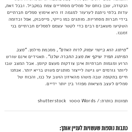
הנקודה, שכן כוחם של סמלים מסחריים צמח במקביל. ובכל זאת,
עדות בלתי ניתנת לערעור למגמה זו היא אימוץ סמלים חברתיים
בידי חברות מסחריות. מותגים כמו נייקי, פייסבוק, אפל וכדומה
השקיעו משאבים רבים כדי לקשר עצמם לסמלים חברתיים בני
זמננו.
"מיתוג הוא ביטוי עמוק לרוח האדם"
, מסכמת מילמן.
"מצב
המיתוג תמיד שיקף את מצב החברה שלנו"
. תאגידים אינם שורש
הרוע ומגמות חברתיות אינן צודקות מעצם קיומן. אבל המצב שבו
ליותר גורמים יש גישה לייצור מותגים פשוט בריא יותר. אנחנו
חיים בתקופה שבה משהו מהאיזון הושב על כנו, והכוח של
סמלים לעצב מציאות מפוזר בין יותר ידיים.
תמונות כותרת:/ shutterstock 1000 Words
כתבות נוספות שעשויות לעניין אותך: