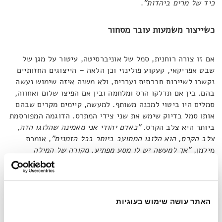
כיד של מרים ביהדות"
.
כשייצור משמעות עובר מסחור
אם זו צורה רוחנית, סמל של אוניברסיטה, עיטור על מגן של
שבט אפריקאי, קעקוע פולינזי וכן הלאה – הייצוגים החזותיים
נקשרו לשייכות חברתית וערכית, ולא משנה איזה שימוש נעשה
בהם. בין אם תדלקו הרס ומלחמה ובין אם הפיצו שלום ואחווה,
סמלים היו ביטוי למכנה משותף. למעשה, קיימים מקרים שבהם
אותו סמל בדיוק שימש את שני צידי המתרס. הדוגמה המפורסמת
ביותר היא צלב הקרס.
"כאדם יהודי אני מאמינה שהלוגו הזה,
צלב הקרס, הוא הלוגו המתועב ביותר בכל הזמנים"
, אומרת
מילמן,
"אך למעשה יש לו מסע מפתיע. מקורה של המילה
'סווסטיקה' הוא המילה העתיקה 'סוואס טיקה' בסנסקריט,
שמשמעותה היא למעשה 'מבשר טובות', 'מזל' ו'רווחה'
"
. היא
מספרת כי לפני ניכוסו בידי המפלגה הנאצית הופיע צלב הקרס
במודעות פרסומת למוצרי מזון, נעליים ועוד, כדי לבטא מסר
האתר עושה שימוש בעוגיות
חיובי.