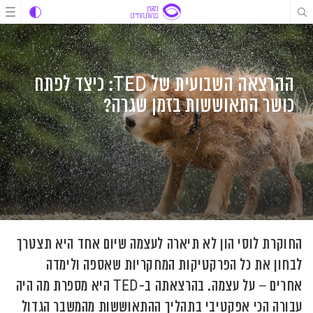
לג
לג
לג
תוכן
תוכן
ניווט
ההרצאה השבועית של TED: כיצד לפתח
כושר התאוששות בזמן שגרה?
החוקרת לוסי הון לא תיארה לעצמה שיום אחד היא תצטרך
לבחון את כל הפרקטיקות המחקריות שאספה ולימדה
אחרים – על עצמה. בהרצאתה ב-TED היא מספרת מה היה
עבורה הכי אפקטיבי בתהליך ההתאוששות מהמשבר הגדול