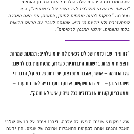
שההתמודדות הפרטית שלה הולכת להיות המבחן האמיתי.
"מצאתי את עצמי מושלכת לצד השני של המשוואה"
, היא
מספרת.
"במקום ל
היות מומחית לחוסן, פתאום, אני האם האבלה
שמתעוררת ולא יודעת מי היא. שמנסה לעבד עם הראש חדשות
בלתי נתפסות. עולמי התנפץ לרסיסים"
.
"זה עידן שבו נדמה שכולנו זכאים לחיים מושלמים: תמונות שמחות
ונוצצות מוצגות ברשתות החברתיות כשגרה, מתעתעות בנו לחשוב
שזו הנורמה – אושר, אהבה מתפרצת, יופי וחופש. בפועל, הרוב די
פשוט וצנוע – ביצה מקושקשת, אבוקדו ועגבנייה לארוחת ערב –
וממשברים, קטנים או גדולים ככל שיהיו, איש לא חומק".
אנשי מקצוע שונים הציעו לה עזרה, דיברו איתה על חמשת שלבי
האבל והכינו אותה לתקופת התאבלות ארוכה של שנים. הון ידעה