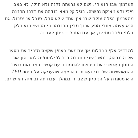
הארמון שבו הוא חי. ושם לא נראתה זקנה ולא חולי, לא כאב
פיזי ולא מצוקה נפשית. בגיל 29 מצא בודהה את דרכו החוצה
מהארמון וגילה עולם שבו אין אחד שלא סבל, סובל או יסבול. גם
הוא עצמו. אחרי מסע ארוך מבין הבודהה כי הקושי הוא חלק
בלתי נפרד מחיינו, אך עם הסבל – ניתן לעבוד.
להבדיל אלף הבדלות אך עם זאת באופן שקצת מזכיר את מסעו
של הבודהה, במשך שנים חקרה ד"ר לפילוסופיה לוסי הון את
החוסן האנושי: את היכולת להתמודד עם קושי וכאב ואת כושר
ההתאוששות של בני האדם. בהרצאה שהעניקה על בימת
TED
היא מספרת על הניסיון שצברה במהלך עבודתה ובחייה האישיים.