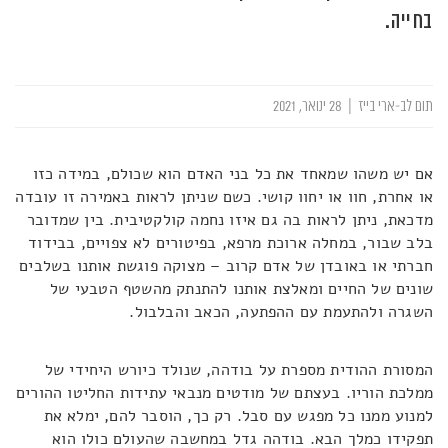
בחייה.
תום לב-ארי בייז
|
28 ינואר, 2021
אם יש משהו שמאחד את כל בני האדם הוא שכולם, במידה כזו
או אחרת, חוו או יחוו קושי. כשם שניתן לראות באמירה זו עובדה
מדכאת, ניתן לראות בה גם איזו נחמה קולקטיבית. בין שמדובר
בלב שבור, במחלה ארוכת מרפא, בפיטורים לא צפויים, בבידוד
חברתי או באובדן של אדם קרוב – מצוקה פוגשת אותנו בשלבים
שונים של החיים ומאלצת אותנו להתנתק מהשטף הטבעי של
השגרה ולהתעמת עם ההפתעה, הכאב והבלבול.
המסורת ההודית מספרת על בודהה, שנולד כיורש היחידי של
ממלכת הוריו. בעצתם של מודטים מנבאי עתידות החליטו ההורים
למנוע ממנו כל מפגש עם סבל. רק כך, הוסבר להם, ימלא את
תפקידו כמלך הבא. בודהה גדל במחשבה שהעולם כולו הוא