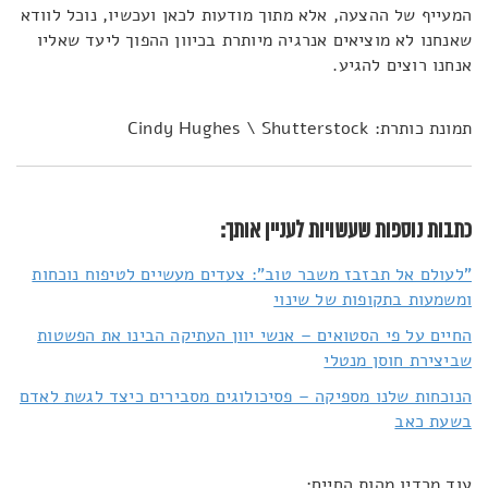
המעייף של ההצעה, אלא מתוך מודעות לכאן ועכשיו, נוכל לוודא
שאנחנו לא מוציאים אנרגיה מיותרת בכיוון ההפוך ליעד שאליו
אנחנו רוצים להגיע.
תמונת כותרת: Cindy Hughes \ Shutterstock
כתבות נוספות שעשויות לעניין אותך:
"לעולם אל תבזבז משבר טוב": צעדים מעשיים לטיפוח נוכחות
ומשמעות בתקופות של שינוי
החיים על פי הסטואים – אנשי יוון העתיקה הבינו את הפשטות
שביצירת חוסן מנטלי
הנוכחות שלנו מספיקה – פסיכולוגים מסבירים כיצד לגשת לאדם
בשעת כאב
עוד מרדיו מהות החיים: