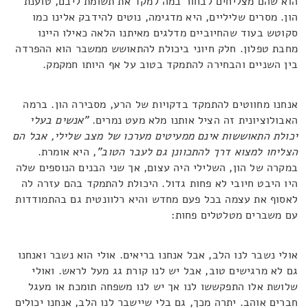
הוא שהם מצליחים לבחור במה למקד את תשומת ליבם, טוענת
הון. מסרים שליליים, היא מדגימה, נוטים להידבק אלינו כמו
סקוטש בעוד שהחיוביים מדלגים מאיתנו הלאה כאילו היינו
מחבת טפלון. חלק חיוני ביכולת להתאושש ממשבר הוא ההפרדה
בין השניים והבחירה להתמקד בטוב על אף היותו חמקמק.
אנחנו מחווטים להתמקד בדקויות של הרע, מסבירה הון. ברמה
האבולוציונית זה הציל אותנו מלא מעט נמרים.
"אנשים בעלי
יכולת התאוששות אינם ממעיטים מערכו של מצב שלילי, אבל הם
הצליחו למצוא דרך להתכוונן גם לעבר הטוב"
, היא אומרת.
במקרה של הון, השלילי היה עצום, אך שני הבנים הנוספים שלה
היו היבט חיובי לא פחות גדול. היכולת להתמקד בהם עזרה לה
לאסוף את עצמה בכל פעם מחדש והיא רלוונטית גם בהתמודדות
עם משברים מטלטלים פחות:
אולי נשבר לנו הלב, אבל אנחנו בריאים. אולי הוא נשבר ואנחנו
גם לא מרגישים טוב, אבל יש לנו קורת גג מעל לראש. ואולי
שלושת אלו התפקששו לנו אך יש לנו משפחה תומכת או מעגל
חברים אוהב. יתרה מכך, גם בלי שיישבר לנו הלב, אנחנו יכולים