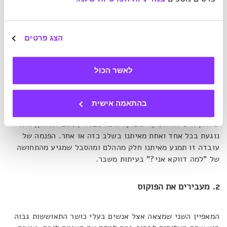
הבסיסית התמידית שדברים רעים קורים. שקושי הוא חלק
מהחיים.
"זה לא אומר שהם מקבלים את זה בברכה"
, היא אומרת,
אבל הידיעה הזו מונעת מהם תחושה של אפליה כאשר תקופות
קשות מגיעות.
הצג פרטים
זה עידן שבו נדמה שכולנו זכאים לחיים מושלמים, מסבירה הון.
לאשר הכול
תמונות שמחות ונוצצות מוצגות ברשתות החברתיות כשגרה,
מתעתעות בנו לחשוב שזו הנורמה – אושר, אהבה מתפרצת, יופי
וחופש. בפועל, הרוב די פשוט וצנוע – ביצה מקושקשת, אבוקדו
בהתאמה אישית
ועגבנייה לארוחת ערב – וממשברים, קטנים או גדולים ככל
שיהיו, איש לא חומק.
"מצוקה אינה מפלה"
, מסבירה הון, היא
נוגעת בכל אחד ואחת מאיתנו בשלב כזה או אחר. הפנמה של
עובדה זו תמנע מאיתנו חלק מההלם ומהסבל שמגיע מהתחושה
של "למה דווקא אני?" בעיתות משבר.
2. מעבירים את הפוקוס
המאפיין השני שמצאה אצל אנשים בעלי כושר התאוששות גבוה