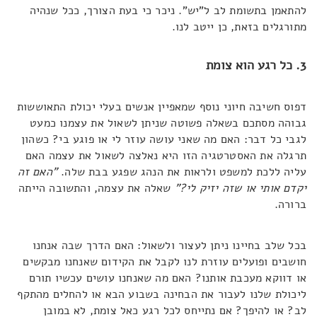
להתאמן בתשומת לב ל"יש". ניכר כי בעת הצורך, ככל שנהיה
מתורגלים בזאת, כן ייטב לנו.
3. כל רגע הוא צומת
דפוס חשיבה חיוני נוסף שמאפיין אנשים בעלי יכולת התאוששות
גבוהה מסתכם בשאלה פשוטה שניתן לשאול את עצמנו כמעט
לגבי כל דבר: האם מה שאני עושה עוזר לי או פוגע בי? כשהון
תרגלה את האסטרטגיה הזו היא נאלצה לשאול את עצמה האם
עליה ללכת למשפט ולראות את הנהג שפגע בבת שלה.
"האם זה
יקדם אותי או שזה יזיק לי?"
שאלה את עצמה, והתשובה הייתה
ברורה.
בכל שלב בחיינו ניתן לעצור ולשאול: האם הדרך שבה אנחנו
חושבים ופועלים עוזרת לנו לקבל את הקידום שאנחנו מבקשים
או דווקא מעכבת אותנו? האם מה שאנחנו עושים עכשיו תורם
ליכולת שלנו לעבור את הבחינה בשבוע הבא או להחלים מהתקף
לב? או להיפך? אם נתייחס לכל רגע כאל צומת, לא במובן