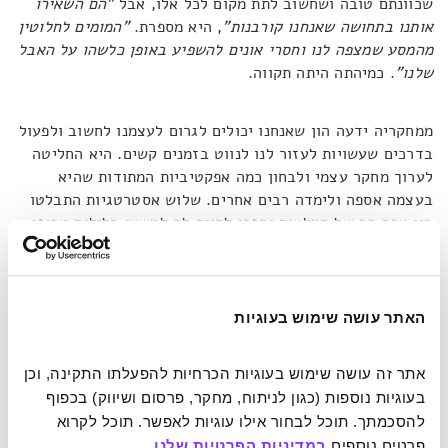
שכוונתם טובה ושחשוב לתת מקום לכל אלו, אבל
"הם השאירו
אותנו בתחושה שאנחנו קורבנות"
, היא מספרת.
"המומים לחלוטין
מהמסע שמצפה לנו וחסרי אונים להשפיע באופן כלשהו על האבל
שלנו"
. כמיהתה היתה תקווה.
ממחקריה ידעה הון שאנחנו יכולים לגרום לעצמנו לחשוב ולפעול
בדרכים שעשויות לעזור לנו לנווט בזמנים קשים. היא החליטה
לערוך מחקר עצמי ולבחון כמה אפקטיביות המתודות שהיא
בעצמה אספה ולימדה רבים אחרים. שלוש אסטרטגיות התבלטו
בין ערב רב של המלצות והפכו להיות לה למשען בלילות טרופי
שינה. מדובר בשלושה דפוסי חשיבה שרלוונטיים להתמודדות עם
כל סוג של קושי ואותם, מסתבר, ניתן וכדאי להתחיל לתרגל
הרבה לפני שהאתגר האמיתי מגיע.
האתר עושה שימוש בעוגיות
1. זה לא אישי
אתר זה עושה שימוש בעוגיות הכרחיות להפעלתו התקינה, וכן 
בעוגיות נוספות (כגון לניתוח, מחקר, פרסום ושיווק) בכפוף 
הון משתפת כי במהלך שנות מחקרה גילתה שאחד הדברים
להסכמתך. תוכל לבחור אילו עוגיות לאפשר. תוכל לקרוא 
שמאפיינים אנשים בעלי כושר התאוששות גבוה הוא ההבנה
פרטים נוספים 
במדיניות הפרטיות שלנו
.