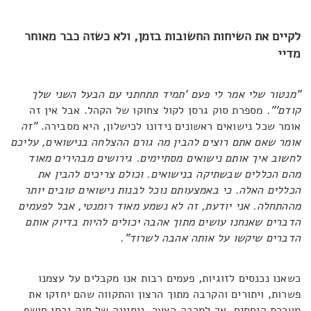
לקיים את השיחות החשובות בזמן, ולא כשזה כבר מאוחר
מדיי
"מנטור שלי אמר לי פעם 'תמיד תתחתני עם הבעל השני שלך
קודם'".
מספרת סוק גרסן לקול צחוקו של הקהל. אבל אין זה
אומר שכל נישואים ראשונים נידונו לכישלון, היא מסבירה.
"
זה
אומר שאם אתם רוצים להבין מה גורם ההצלחה בנישואים, עליכם
לחשוב איך אותם נישואים מסתיימים. גירושים מבהירים מאוד
מהם הכללים שבשתיקה בנישואים. וכולם צריכים להבין את
הכללים האלה. כי באמצעותם נוכל לבנות נישואים טובים יותר
מההתחלה. אני יודעת, זה לא נשמע מאוד רומנטי, אבל לפעמים
הדברים שאנחנו עושים מתוך אהבה יכולים להיות בדיוק אותם
הדברים שיקשו על אותה אהבה לשרוד".
כשאנו נכנסים לזוגיות, פעמים רבות אנו מקבלים על עצמנו
פשרות, ויתורים והקרבה מתוך הרצון והתקווה שהם יחזקו את
מערכת היחסים. אך למרבה הצער, ניסיונה של סוק גרסן חושף