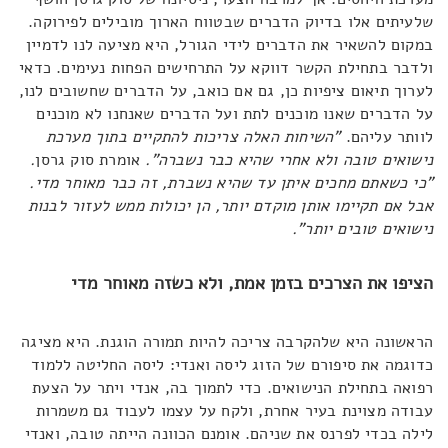
שלעיתים אלו בדיוק הדברים שבטווח הארוך מובילים לפירוקה.
במקום להשאיר את הדברים לידי הגורל, היא מציעה לנו לדמיין
ולדבר בתחילת הקשר דווקא על התרחישים הפחות נעימים. כדאי
לערוך תיאום ציפיות כן, גם אם כואב, על הדברים שחשובים לנו,
על הדברים שאנו מוכנים לתת ועל הדברים שאנחנו לא מוכנים
לוותר עליהם.
"
השיחות האלה צריכות להתקיים בתוך מערכת
נישואים טובה ולא אחרי שהיא כבר נשברה".
אומרת סוק גרסן
.
"כי כשאתם מחכים איתן עד שהיא נשברת, זה כבר מאוחר מדי
.
אבל אם תקיימו אותן מוקדם יותר
,
הן יכולות ממש לעזור לבנות
נישואים טובים יותר".
הציפו את הצרכים בזמן אמת, ולא כשזה מאוחר מדי
הראשונה היא שלהקרבה צריכה להיות תמורה הוגנת. היא מציגה
כדוגמה את סיפורם של הזוג ליסה ואנדי: ליסה החליטה ללמוד
רפואה בתחילת הנישואים. כדי לתמוך בה, אנדי ויתר על הצעת
עבודה מצוינת בעיר אחרת, ולקח על עצמו לעבוד גם משמרות
לילה בכדי לפרנס את שניהם. אומנם הכוונה הייתה טובה, ואנדי