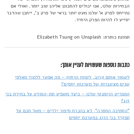
הבחירות שלנו, אנו יכולים להתכונן אליהן טוב יותר. ואולי אם
נתייחס לפרק א' שלנו מעט יותר בראי של פרק ב', ייתכן שהדבר
יסייע לו להיות הפרק היחיד.
תמונת כותרת: Elizabeth Tsung on Unsplash
כתבות נוספות שעשויות לעניין אותך:
לשמור אותם קרוב, לטווח הרחוק – מה אפשר ללמוד מאלפי
שנים מצטברות של מערכות יחסים?
התפריט הרומנטי שלנו – כיצד משפיע תת-המודע על בחירת בני
זוג?
"החתיכה החסרה", לא בהכרח סיפור ילדים – משל חכם על
תפקיד בני הזוג במערכת יחסים