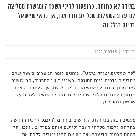
במידה לא פחותה. פרופסור לדיני משפחה ומגשרת ממליצה
לנו על 3 השאלות שכל זוג חרד מהן, אך כדאי שיישאלו
בדיוק בגלל זה.
ירדן להבי
|
5 נובמבר, 2020
"
עד שהמוות יפריד בינינו"
, נוהגים לומר הנוצרים בשעה שהם
מחליפים נדרים ביום חתונתם. כשבני זוג מתחתנים, הם עושים
זאת מתוך כוונה שנישואיהם יחזיקו לנצח. אך לעיתים החיים
מזמנים אתגרים בלתי-צפויים שגורמים לנישואים לעלות על
שרטון ולהתפרק.
פעמים רבות בני הזוג הגרושים בוחרים להיכנס לזוגיות חדשה
בתקווה ללמוד מלקחי העבר וליישם אותם בפרק ב'. ואכן, קל
להיות חכמים בדיעבד. אך מה אם היינו יכולים לקחת את