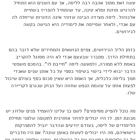
עשה זאת מתוך אהבה רבה לליסה, אך עם השנים הוא התחיל
להרגיש מוזנח ומלא טינה, עד שהתחיל להפריז בשתיית
אלכוהול. ליסה מצידה הבינה שזוהי אינה הזוגיות שייחלה לה
עם אנדי, ולאחר שסיימה את לימודיה היא הגישה בקשה
לגירושים.
בזמן הליך הגירושים, צפים הנושאים והמחירים שלא דובר בהם
בתחילת הדרך. מתברר שבעצם אנדי לא היה מסוגל להקריב
באמת ללא תמורה, ולמעשה ליסה "חייבת לו". בהסכם משפטי
הדבר יבוא לידי ביטוי בשיפוי כספי על כל אותן שנים שאנדי
תמך בליסה כלכלית, אך האמת היא שאין סכום כסף בעולם שיכול
לפצות אותו על עוגמת הנפש שחווה ועל הנזק שנגרם לקריירה
שלו.
מה נוכל להפיק מסיפורם? לשם כך עלינו להעמיד פנים שלזוג יש
מכונת זמן. לו היו יכולים לחזור אחורנית לתקופה שלפני תחילת
הלימודים של ליסה, בעודם יודעים שהדבר יוביל להתפרקות
נישואיהם, מה היו יכולים לעשות באופן שונה? אם היו מדברים
על כך ולוקחים בחשבון את כל ההשלכות, ייתכן שליסה הייתה אז