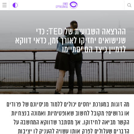
לג
לג
לג
תוכן
תוכן
ניווט
ההרצאה השבועית של TED: כדי
שנישואים יחזיקו לאורך זמן, כדאי דווקא
לדמיין כיצד הם יסתיימו
מה זוגות במערכת יחסים יכולים ללמוד מניסיונם של פרודים
או גרושים? מקובל לחשוב שאופטימיות ואמונה בנצחיות
הקשר מביאה לחיזוקו. אך מסתבר שדווקא המחשבה על
הדברים שעלולים לפרק אותו עשויה להעניק לו יציבות