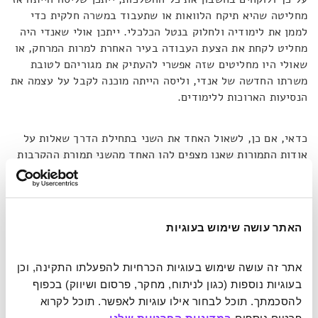
מחליטה שהיא תיקח הלוואות או שתעבוד במשרה חלקית כדי
לממן את לימודיה ולחלוק בנטל הכלכלי. ייתכן אולי שאנדי היה
מחליט לקחת את הצעת העבודה בעיר האחרת למרות המרחק, או
שאולי היו מחליטים שזה אפשרי להעתיק את מגוריהם לטובת
משרתו החדשה של אנדי, וליסה הייתה מוכנה לקבל על עצמה את
הנסיעות הארוכות ללימודים.
כדאי, אם כן, לשאול האחד את השני בתחילת הדרך שאלות על
אודות התמורות שאנו מצפים להן האחד מהשני תמורת ההקרבות
והוויתורים. "
מה הוגן בעיניכם? איך זה מתבטא בנישואים
שלכם? מה תהיו מוכנים לתת ולקבל?"
שואלת סוק גרסן.
לשם כך היא מציעה לנו לקחת בחשבון מבעוד מועד 3 תובנות
האתר עושה שימוש בעוגיות
חשובות שעשויות להיות המפתח להצלחת הזוגית.
אתר זה עושה שימוש בעוגיות הכרחיות להפעלתו התקינה, וכן 
בעוגיות נוספות (כגון לניתוח, מחקר, פרסום ושיווק) בכפוף 
להסכמתך. תוכל לבחור אילו עוגיות לאפשר. תוכל לקרוא 
"אני יודעת, זה לא נשמע מאוד רומנטי, אבל לפעמים הדברים