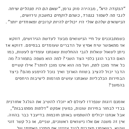
"הנקודה היא",
מבהירה סוק גרסן,
"שאם הם היו מנהלים שיחה
לגבי מה לשמור בנפרד, כשהם לוקחים בחשבון גירושים,
הנישואים שלהם אולי היו יכולים להיות קרובים ומאוחדים יותר".
כשמתבוננים על חיי הנישואים מבעד לעדשת הגירושים, דווקא
אז מתאפשר שיח אמיץ על הדברים שעומדים בבסיסם. דווקא אז
ניתן לשאול שאלות לגבי ההחלטות שאנחנו עומדים לעשות, כמו
האם הדבר הוגן כלפי הצד השני? למה הוא מצפה בתמורה? מה
כל אחד מוכן לתת, ועל מה הוא אינו מוכן לוותר? אילו קשיים
הדבר יכול להציב בטווח הארוך ואיך נוכל להימנע מהם? כיצד
הבחירות הכלכליות שאנחנו עושים תורמות ליציבות היחסים
בהמשך?
אומנם זוגות שנפרדו לעולם לא יוכלו להשיב את הגלגל אחורנית
בכדי לבחור בחירות שונות, כמעין אפקט "דלתות מסתובבות",
אבל אנחנו יכולים להשתמש באותן חוכמות בדיעבד כבר בהווה.
אין זה משנה אם אלו נישואים ראשונים, שניים, או כל קשר זוגי
שהוא, כשאנחנו מציבים לנגד עינינו את מחירן האמיתי של