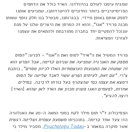
שמגיח עימנו לעולם בהיוולדנו. האיד כולל את הדחפים
הפרימיטיביים ביותר החיוניים להישרדותנו, שמניעים אותנו
לספק אותם באופן מיידי. בבגרותנו, מבשיל בנו חלק נוסף שאותו
מכנה פרויד "אגו", והוא זה המרסן את היצרים שלנו על מנת
שנוכל להתקיים יחד בחברה מתורבתת ולהתאים את עצמנו
לצורכי המציאות.
פרויד המשיל את ה"איד" לסוס ואת ה"אגו" – לפרש:
"הסוס
מספק את האנרגיה שמניעה את שניהם קדימה, אבל הפרש הוא
זה שמנחה את התנועות העוצמתיות האלו לכיוון מסוים",
כותבת
צ'רי.
"עם זאת, לעיתים הפרש עשוי לאבד שליטה על הסוס
וימצא את עצמו כמי שהצטרף בעל כורחו לרכיבה. במילים
אחרות, לפעמים האגו פשוט מכוון את האיד לאן שהוא
[האיד]
רוצה להגיע".
הפסיכולוג ד"ר תום מילר לקח בסוף המאה ה-20 את האנלוגיה
הזו צעד אחד קדימה. בתוכניתו
משמעת עצמית ושליטה רגשית
אשר סוקרה במאמר ב-
Psychology Today,
מסביר מילר כי