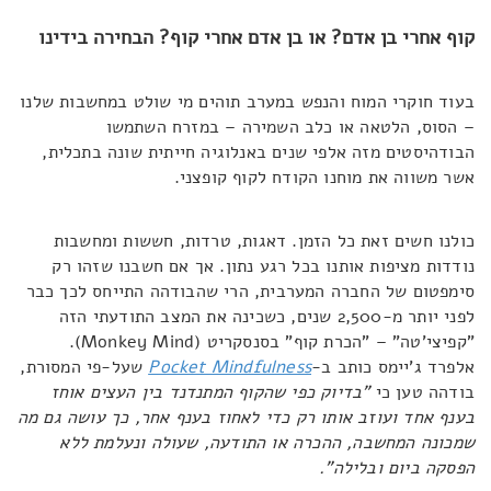
קוף אחרי בן אדם? או בן אדם אחרי קוף? הבחירה בידינו
בעוד חוקרי המוח והנפש במערב תוהים מי שולט במחשבות שלנו
– הסוס, הלטאה או כלב השמירה – במזרח השתמשו
הבודהיסטים מזה אלפי שנים באנלוגיה חייתית שונה בתכלית,
אשר משווה את מוחנו הקודח לקוף קופצני.
כולנו חשים זאת כל הזמן. דאגות, טרדות, חששות ומחשבות
נודדות מציפות אותנו בכל רגע נתון. אך אם חשבנו שזהו רק
סימפטום של החברה המערבית, הרי שהבודהה התייחס לכך כבר
לפני יותר מ-2,500 שנים, כשכינה את המצב התודעתי הזה
"קפיצי'טה" – "הכרת קוף" בסנסקריט (Monkey Mind).
אלפרד ג'יימס כותב ב-
Pocket Mindfulness
שעל-פי המסורת,
בודהה טען כי
"בדיוק כפי שהקוף המתנדנד בין העצים אוחז
בענף אחד ועוזב אותו רק כדי לאחוז בענף אחר, כך עושה גם מה
שמכונה המחשבה, ההכרה או התודעה, שעולה ונעלמת ללא
הפסקה ביום ובלילה".