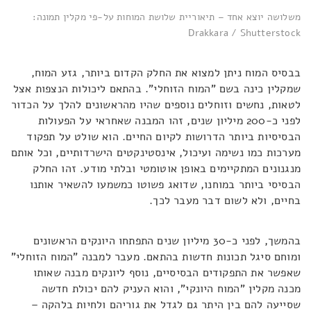
משלושה יוצא אחד – תיאוריית שלושת המוחות על-פי מקלין תמונה:
Drakkara / Shutterstock
בבסיס המוח ניתן למצוא את החלק הקדום ביותר, גזע המוח,
שמקלין כינה בשם "המוח הזוחלי". בהתאם ליכולות הנצפות אצל
לטאות, נחשים וזוחלים נוספים שהיו מהראשונים להלך על הכדור
לפני כ-200 מיליון שנים, זהו המבנה שאחראי על הפעולות
הבסיסיות ביותר הדרושות לקיום החיים. הוא שולט על תפקוד
מערכות כמו נשימה ועיכול, אינסטינקטים הישרדותיים, וכל אותם
מנגנונים המתקיימים באופן אוטומטי ובלתי מודע. זהו החלק
הבסיסי ביותר במוחנו, שדואג פשוטו כמשמעו להשאיר אותנו
בחיים, ולא לשום דבר מעבר לכך.
בהמשך, לפני כ-30 מיליון שנים התפתחו היונקים הראשונים
ומוחם סיגל תכונות חדשות בהתאם. מעבר למבנה "המוח הזוחלי"
שאפשר את התפקודים הבסיסיים, נוסף ליונקים מבנה שאותו
מכנה מקלין "המוח היונקי", והוא העניק להם יכולת חדשה
שסייעה להם בין היתר גם לגדל את גוריהם ולחיות בלהקה –