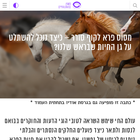
לג
לג
לג
תוכן
תוכן
ניווט
מסוס פרא לקוף סורר – כיצד נוכל להשתלט
על גן החיות שבראש שלנו?
* כתבה זו מופיעה גם בגרסת אודיו בתחתית העמוד *
עולם החי שימש השראה לטובי הוגי הדעות והחוקרים בבואם
לנסות ולתאר כיצד פועלים החלקים הנסתרים והבלתי
ניתנים לריסון של נפשנו. אם נשכיל להבין את חיות הפרא