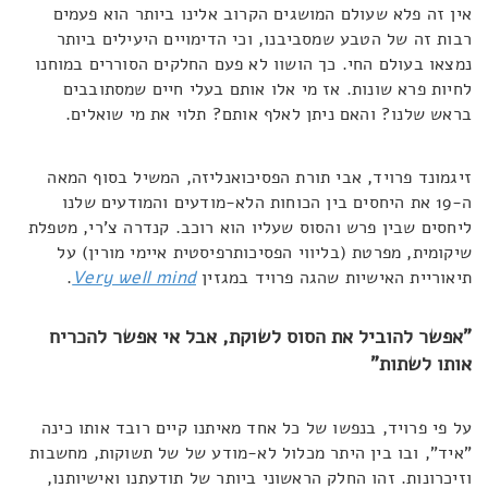
אין זה פלא שעולם המושגים הקרוב אלינו ביותר הוא פעמים
רבות זה של הטבע שמסביבנו, וכי הדימויים היעילים ביותר
נמצאו בעולם החי. כך הושוו לא פעם החלקים הסוררים במוחנו
לחיות פרא שונות. אז מי אלו אותם בעלי חיים שמסתובבים
בראש שלנו? והאם ניתן לאלף אותם? תלוי את מי שואלים.
זיגמונד פרויד, אבי תורת הפסיכואנליזה, המשיל בסוף המאה
ה-19 את היחסים בין הכוחות הלא-מודעים והמודעים שלנו
ליחסים שבין פרש והסוס שעליו הוא רוכב. קנדרה צ'רי, מטפלת
שיקומית, מפרטת (בליווי הפסיכותרפיסטית איימי מורין) על
תיאוריית האישיות שהגה פרויד במגזין
Very well mind
.
"אפשר להוביל את הסוס לשוקת, אבל אי אפשר להכריח
אותו לשתות"
על פי פרויד, בנפשו של כל אחד מאיתנו קיים רובד אותו כינה
"איד", ובו בין היתר מכלול לא-מודע של של תשוקות, מחשבות
וזיכרונות. זהו החלק הראשוני ביותר של תודעתנו ואישיותנו,