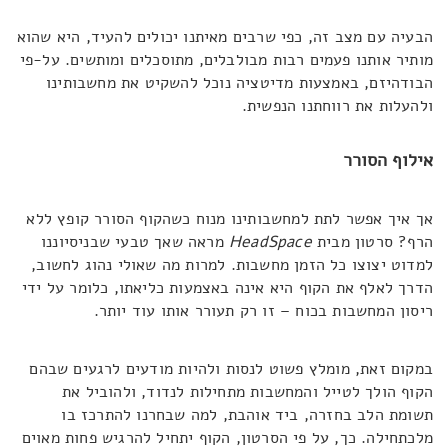
הבעיה עם מצב זה, כפי שרבים מאיתנו יכולים להעיד, היא שהוא
מותיר אותנו פעמים רבות מבולבלים, מתוסכלים ומותשים. על-פי
הבודהיזם, באמצעות מדיטציה נוכל להשקיט את מחשבותינו
ולהעלות את רווחתנו הנפשית.
אילוף הסורר
אך איך אפשר לתת למחשבותינו מנוח כשהקוף הסורר קופץ ללא
הרף? סרטון מבית
HeadSpace
מראה שאך טבעי שבניסיוננו
למדוט יצוצו כל הזמן מחשבות. למרות מה שאולי נהוג לחשוב,
הדרך לאלף את הקוף היא אינה באצמעות כליאתו, כלומר על ידי
ריסון המחשבות בכוח – זו רק תעורר אותו עוד יותר.
במקום זאת, מומלץ פשוט לנסות ולהיות מודעים לרגעים שבהם
הקוף הולך לטייל והמחשבות מתחילות לנדוד, ולהוביל את
תשומת הלב בחזרה, ביד אוהבת, למה שבחרנו להתרכז בו
מלכתחילה. כך, על פי הסרטון, הקוף יתחיל להרגיש פחות מאוים