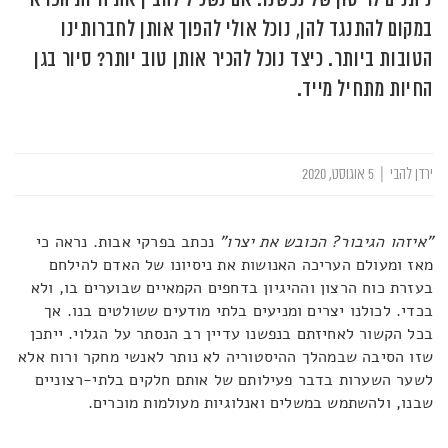
במקום להתנגד להן, נוכל אולי להפוך אותן לחברותינו
הטובות ביותר. כיצד נוכל להכיר אותן טוב יותר? סיור בגן
החיות מתחיל מייד.
ירדן להבי
|
5 אוגוסט, 2020
"איזהו הגיבור? הכובש את יצרו"
נכתב בפרקי אבות. נראה כי
מאז ומעולם העריכה האנושות את ניסיונו של האדם להילחם
בעזרת כוח הרצון וההיגיון בדחפים הקמאיים שבוערים בו, ולא
בכדי. לכולנו יצרים ומניעים בלתי מודעים ששולטים בנו. אך
בכל הקשור לאחיזתם בנפשנו עדיין רב הנסתר על הגלוי. ייתכן
שזו הסיבה שבמהלך ההיסטוריה לא נותר לאנשי מחקר ורוח אלא
לשער השערות בדבר פעילותם של אותם חלקים בלתי-רצוניים
שבנו, ולהשתמש במשלים ואנלוגיות מעולמות מוכרים.