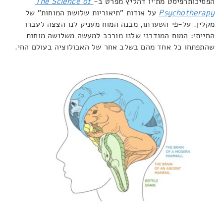
הפסיכותרפיסט מת'יו דהליץ מפרט ב-
The Science of
Psychotherapy
על אודות "תיאוריות שלושת המוחות" של
מקלין. על-פי השערתו, מבנה המוח מעניק לנו הצצה לעברו
החייתי: המוח המודרני שלנו מורכב למעשה משלושה מוחות
שהתפתחו כל אחד מהם בשלב אחר של האבולוציה בעולם החי.