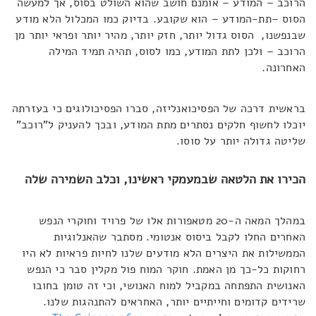
הרוכב – המודע – אומנם חושב שהוא השולט בסוס, אך למעשה
הסוס –תת-המודע – הוא שקובע. בדיוק כמו המכלול הלא מודע
שבנפשנו, הסוס גדול יותר, חזק יותר, מהיר יותר ופראי יותר מן
הרוכב – ולכן לתת המודע, כמו לסוס, תהיה תמיד המילה
האחרונה.
בראשית דרכה של הפסיכואנליזה, סברו הפסיכולוגים כי בעזרתה
יוכלו לחשוף חלקים נסתרים מתת המודע, ובכך להעניק ל"רוכב"
שליטה גדולה יותר על סוסו.
הכירו את הלטאה שבמעמקי ראשינו, וכלב השמירה שלה
במהלך המאה ה-20 מטאפורות אלו של פרויד וחוקרי הנפש
האחרים החלו לקבל ביסוס אנטומי. מסתבר שהאנלוגיות
הממשילות את היצרים הלא מודעים שלנו לחיות פראיות לא היו
רחוקות כל-כך מן האמת. חוקר המוח פול מקלין סבר כי הנפש
האנושית התפתחה במקביל למוח האנושי, וכי זה טומן בחובו
שרידים קדומים וחייתיים יותר, האחראים להתנהגות שלנו.