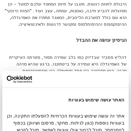
היכולת לחוות רגשות. חִשבו על חיות המחמד שלכם למשל – הן
מסוגלות להביע חיבה, נאמנות, שמחה, עצב ועוד. "המוח היונקי"
הוא שם כולל למערכת הלימבית, המאגד תחתיו את האמיגדלה,
ההיפוקמפוס וההיפותלמוס ומקושר לרגשות ולאינטואיציה.
הניסיון עושה את ההבדל
דהליץ מסביר שבדיוק כמו כלב שמירה מסור, מטרתה העיקרית
של האמיגדלה היא שמירה על ביטחוננו. ברגע שהיא מזהה
סכנה, היא מחדירה בנו פחד ומפעילה בנו אינסטינקטים
הישרדותיים כמו בריחה או לחימה.
"המעניין הוא",
מציין דהליץ,
"שיש מקרים שבהם המערכת הלימבית מפרשת לא נכון את
הסימנים מהסביבה. או אז, גם כאשר אין סכנה ממשית, הגוף
עלול לפתח בכל מקרה שלל תגובות דחק, מסטרס כרוני קל ועד
האתר עושה שימוש בעוגיות
התפרצויות עוצמתיות של התקפי פאניקה".
אתר זה עושה שימוש בעוגיות הכרחיות להפעלתו התקינה, וכן 
לבסוף הגיע המבנה המוחי המתקדם ביותר באבולוציה, הוא
בעוגיות נוספות (כגון לניתוח, מחקר, פרסום ושיווק) בכפוף 
"קליפת המוח החדשה", הניאו-קורטקס, אשר מפותח במידה
להסכמתך. תוכל לבחור אילו עוגיות לאפשר. תוכל לקרוא 