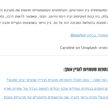
משפחתית בין השורשים, השימושים והמשמעויות חושפת את מערכת היחס
עלת; בין כנות ושקיפות ובין רווח והישג. הנקי, שאפשר לראות דרכו, נ
תומכת בהעלאת התכונה הזו על נס. בין היתר באמצעות הקניית טובה ל
המקורי בבלוג
Balashon
Caroline on Unsp
וספות שעשויות לעניין אותך:
 של שפה – כמה תוכלו להתרחק מהבית ועדיין אנשים יבינו אתכם?
גום? מדוע כדאי להכיר את הניואנסים הלשוניים של תרבויות שונות