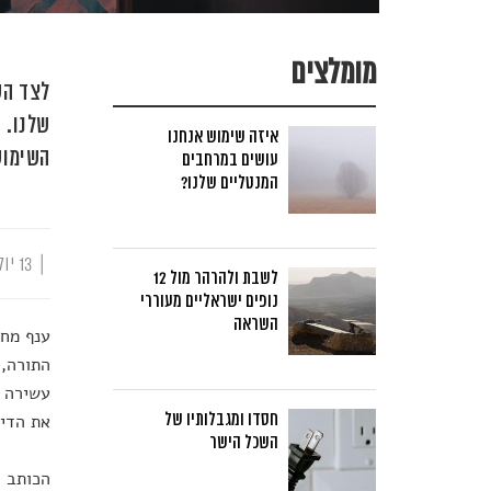
מומלצים
לצד הש
איזה שימוש אנחנו
השימוש
עושים במרחבים
המנטליים שלנו?
|
13 יולי, 2020
לשבת ולהרהר מול 12
נופים ישראליים מעוררי
השראה
ענף מחק
התורה, 
עשירה ב
חסדו ומגבלותיו של
את הדיב
השכל הישר