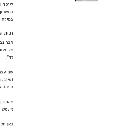
לייסד א
המשותף 
במילה "
זכות וז
הבה נבי
משמעות 
זך".
שם עצם 
(איוב, 
הייתה ש
מהמובן 
משמש לת
כאן חלה