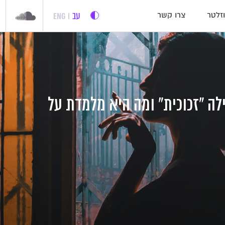
עב
ENG
זלטר
צרו קשר
לה "זכוכית" ומה היא מלמדת על