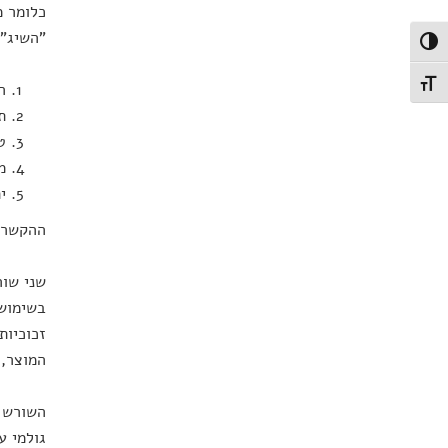
כלומר מ
"השיג".
פעל/כבה ניגודיות גבוהה
תג גודל גופן
ה
ת
ט
מ
י
ההקשר מ
שני שור
בשימוש 
זכוכיות
המוצר, 
השורש 
גולמי ע