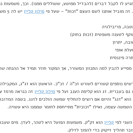
גיע לו לקבל דברים (להבדיל מפושע, ששוללים ממנו). וכך, משמעות נ
 זה מוביל אותנו לשם העצם "זכות" – שעל פי
מילון קליין
יש לה 5 משמעויות:
טבה, פריבילגיה
וקף לטענה משפטית (זכות בחוק)
ובה, יתרון
עלת אופי
תרה פיננסית
סייע להבין למה התכוון המשורר, אך המקור חוזר תמיד אל ההנחה שהא
שים נוספים קשורים לשורש זכ"ה / זכ"כ. הראשון הוא זג"ג, המקביל
גם בעברית. זג הוא קליפת הענב ועל פי
מילון קליין
זה כנראה מרמז על
 הוא "זגג" והיום אם רוצים להחליף שמשה הולכים לזגג. בשפה המדוב
השמשה עצמה, ואילו "זכוכית" מתייחסת לחומר שממנו היא עשויה.
השני לפי
קליין
הוא זק"ק. משמעות הפועל היא לטהר, לעדן. מים שעברו
ובר תהליך זיקוק כדי להפוך לדלק.