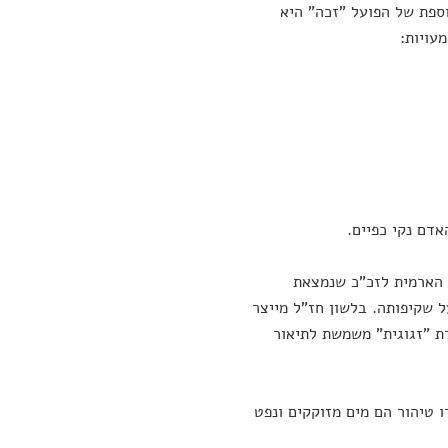
וספת של הפועל "זכה" היא
דם נקי כפיים.
ה הארמית לזכ"כ שנמצאת
 שקיפותה. בלשון חז"ל מייצר
רת "זגוגית" משמשת לתיאור
 טיהור הם מים מזוקקים ונפט