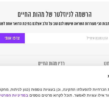
הרשמה לניוזלטר של מהות החיים
בות הכי מעוררות השראה שיעשו לכם טוב על הלב אצלכם בתיבת הדואר אחת לשב
שמה
יוזלטר
ל
ות
יים
נו
רדיו מהות החיים
מהות החיים
רדיו מהות החיים
 של מהות החיים
להאזנה ב- Soundcloud
ר
להאזנה ב- TuneIn
ימוש
להורדת אפליקציה ב – iPhone
ת פרטיות
להורדת אפליקציה ב- Android
 אילו עוגיות לאפשר. תוכל לקרוא פרטים נוספים 
במדיניות הפרטיו
נגישות
הותי
תר