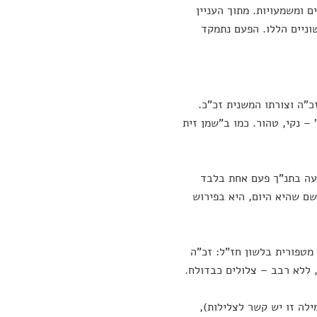
 ומשמעויות. מתוך העניין
ניים הללו. הפעם נתמקד
כ"ה וצורתו המשנית זכ"כ.
– נקי, טהור. כמו ב"שמן זית
יעה בתנ"ך פעם אחת בלבד
שם שהיא היום, היא בפירוש
מטפורית בלשון חז"ל: זכ"ה
, ללא רבב – צלולים כבדולח.
לה זו יש קשר לצלילות),