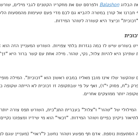
ת הבלוג
Balashon
ולפרסם שם את מחקריו הקטנים לגבי מילים, שורשים
חברנו אל קורן במטרה להביא גם לכם מדי פעם טעימות מהמסעות הלשו
זכוכית" וכיצד היא קשורה לטוהר המידות.
כוכית
ט בשורש שיש לו כמה נגזרות בלתי צפויות. השורש המעניין הזה הוא ז
שתיהן היא להיות צלול, נקי, טהור. מילה אחת עם קשר ברור היא "זך" 
שהקשר שלו אינו מובן מאליו במבט ראשון הוא "זכוכית". המילה מופ
פרק כ"ח, פסוק י"ז), ואף על פי שבתקופה זו זכוכית לא הייתה שקופה כ
קופה יותר ממוצקים אחרים.
המילולי של "טהור" ו"צלול" בעברית התנ"כית, השורש תפס צורה יותר 
יאור ניקיון כפיים וטוהר המידות. "זכאי" הוא מי שידיו ומצפונו נקיים
 הסתעפות נוספת. אדם חף מפשע וטהור נחשב ל"ראוי" (מעניין שגם למי