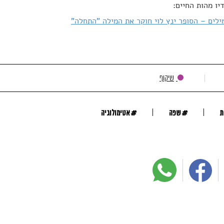
יו מהות החיים:
לים – הסופר ינץ לוי חוקר את המילה "התחלה"
שיקוף
#
#
ת
שפה
אטימולוגיה