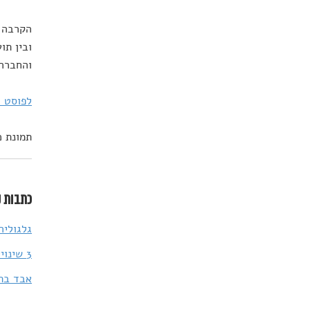
הקרבה ה
ובין תו
והחברה 
לפוסט 
תמונת כותרת: lash
כתבות נ
גלגוליה
3 שינויים קטנים בבחירת המילים שלנו יכולים לעשות הבדל של שמיים וארץ
אבד בתר