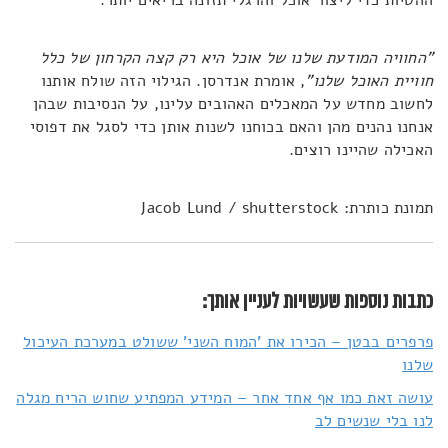
ההטיות כדי ליצור אוכל והרגלי תזונה בריאים יותר.
"החוויה המודעת שלנו של אוכל היא רק קצה הקרחון של כלל
חוויית האוכל שלנו"
, אומרת אנדרסן. הגילוי הזה שולח אותנו
לחשוב מחדש על המאכלים האהובים עלינו, על הנסיבות שבהן
אנחנו נהנים מהן והאם בכוחנו לשנות אותן כדי לסגל את דפוסי
האכילה שהיינו רוצים.
תמונת כותרת: Jacob Lund / shutterstock
כתבות נוספות שעשויות לעניין אותך:
פרפרים בבטן – הכירו את 'המוח השני' ששולט במערכת העיכול
שלנו
עושה זאת כמו אף אחד אחר – המידע המפתיע שחוש הריח מגלה
לנו בלי שנשים לב