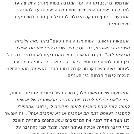
הפרמטרים שנבדקו היו זמן התגובה במוח מרגע החשיפה עד
לתחילת הפעילות החשמלית ומתחילת הפעילות עד לחוויה
המודעת. בנוסף נבדקה היכולת להבדיל בין סוכר לממתיקים
מלאכותיים.
התוצאות הראו כי המוח מזהה את הטעם
"בתוך מאה אלפיות
השנייה הראשונות, זה בערך חצי שנייה לפני שאנחנו אפילו
מודעים לזה"
. הן גם הראו כי חצי מהנבדקים לא הבחינו בהבדל
בין סוכר לממתיקים וחצי זיהו רק בקושי. זו החוויה המודעת.
לעומת זאת, כשבדקו מה קורה במוח בזמן הטעימה, הוא בהחלט
הצליח ליצור הבחנה בין השניים.
המשמעות של תוצאות אלה, כמו גם של ניסויים אחרים בתחום,
היא ש
"אנו יכולים למדוד את התגובה הראשונית של אנשים
לאוכל לפני שהם הופכים להיות מודעים לו, ולפני שהתחילו
להסביר לעצמם למה הם אוהבים או לא אוהבים אותו"
. זה יאפשר
לנו מצד אחד למנף את המרכיבים שמשתתפים בחוויית האוכל
כדי לייצר חוויית אכילה נעימה יותר, ומצד שני להתגבר על