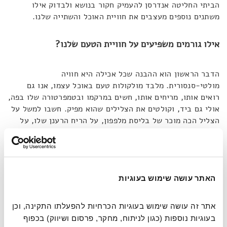
הביתי החליטה אנדרסן להעמיק חקור בנושא ולבדוק אילו
משתנים נוספים מעצבים את חוויית האוכל והשתייה שלנו.
אילו גורמים משפיעים על חוויית הטעם שלנו?
הדבר הראשון הוא ההבנה שכל אכילה היא חוויה
מולטי-סנסורית. מלבד מולקולות טעם באוכל עצמו, אנו גם
רואים אותו, מריחים אותו, חשים במרקמו ובטמפרטורה שלו בפה,
אולי גם ביד, וקולטים את הצלילים שהוא מפיק. חשבו למשל על
הצליל הכה מוכר של בליסת מלפפון, על הריח הרענן שלו, על
הירוק העז המקיף ירוק בהיר ועל החספוס הקר של הקליפה.
"כל
המידע הזה נקלט באמצעות החיישנים שלי ומעובד לאותות בין
נוירונים במוחי, מידע שאז נארג יחד ומתגבש"
.
האתר עושה שימוש בעוגיות
אז הטעם של מלפפון או קפה כולל את הקלט מכל חמשת
החושים, קלט שככל הנראה משתנה בין כוס לכוס, ולעיתים גם
אתר זה עושה שימוש בעוגיות הכרחיות להפעלתו התקינה, וכן 
בין שלוק לשלוק. בין חומר הגלם לחוויה המודעת הסופית שלנו
בעוגיות נוספות (כגון לניתוח, מחקר, פרסום ושיווק) בכפוף 
יש שלבים שונים של פרשנות, שעשויים להוביל לתוצאות שונות