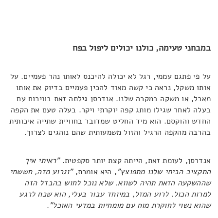
במבחני טעימה, כולנו יכולים ליפול בפח
על פי פתגם עממי, רגל לא יכולה להיכנס לאותו נהר פעמיים. על
אותו משקל, נראה כי קשה מאוד להכין פעמיים בדיוק את אותו
מאכל, או משקה במקרה שלנו. אנדרסן גילתה זאת בוויכוח עם
בעלה לאחר שגילו מותג קפה יוקרתי ויקר. בעלה טעם את הקפה
החדש והוקסם. הוא מיד החליט שמדובר בחוויית שתייה איכותית
בהרבה מהקפה הרגיל והזול משמעותית שהם נוהגים לצרוך.
אנדרסן, לעומת זאת, הייתה קצת יותר סקפטית.
"ראיתי איך
התקציב הביתי שלנו מתפוצץ"
, היא אומרת,
"וגרוע מזה, חששתי
שההשקעה הזאת תהיה לשווא. שלא נוכל לחוש בהבדל הזה
למרות הכול. לרוע המזל, במיוחד עבור בעלי, הוא שכח לרגע
שהוא נשוי לחוקרת מוח עם מומחיות במדעי האוכל"
.