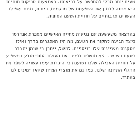
טעים יותר מבלי להתפשר על בריאותו. באמצעות סריקות מוחיות
היא מנסה לבחון את השפעתם של מרקמים, ריחות, חזות ואפילו
הקשרים תרבותיים על חוויית הטעם הסופית.
בהרצאה משעשעת עם נגיעות מחייה האישיים מספרת אנדרסן
כיצד הגיעה לחקור את הטעם, מה היו האתגרים בדרך ואילו
מסקנות מעניינות עלו בניסויים. למשל, ייתכן כי שומן יתברר
כטעם השישי. היא חושפת בפנינו את העולם התת-מודע המשפיע
על חוויית האכילה שלנו וטוענת כי היכרות עימו עשויה לשפר את
הרגלי התזונה שלנו, כמו גם את מוצרי המזון שיהיו זמינים לנו
בעתיד.