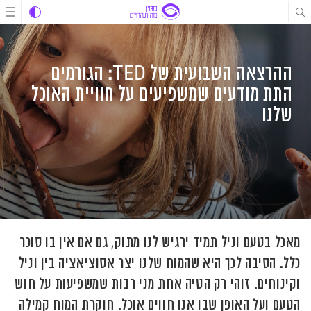
לג
לג
לג
תוכן
תוכן
ניווט
ההרצאה השבועית של TED: הגורמים
התת מודעים שמשפיעים על חוויית האוכל
שלנו
מאכל בטעם וניל תמיד ירגיש לנו מתוק, גם אם אין בו סוכר
כלל. הסיבה לכך היא שהמוח שלנו יצר אסוציאציה בין וניל
וקינוחים. זוהי רק הטיה אחת מני רבות שמשפיעות על חוש
הטעם ועל האופן שבו אנו חווים אוכל. חוקרת המוח קמילה