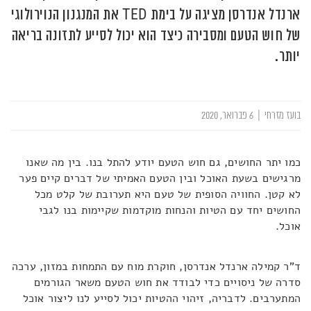
ארנדל אנדרסן מציגה על בימת TED את המנגנון הנוירולוגי
של חוש הטעם ומסבירה כיצד הוא יכול לסייע לתזונה בריאה
יותר.
בועז מזרחי
|
6 פברואר, 2020
כמו יתר החושים, גם חוש הטעם יודע להתל בנו. בין מה שאנו
מרגישים בשעת האוכל ובין הטעם האמיתי של דברים קיים פער
לא קטן. החוויה הסופית של טעם היא תערובת של קלט מכל
החושים יחד עם הטיות והנחות מוקדמות שקיימות בנו לגבי
אוכל.
ד"ר קמילה ארנדל אנדרסן, חוקרת מוח עם התמחות במזון, ערכה
סדרה של ניסויים כדי לבודד את חוש הטעם משאר הגורמים
המתערבים. לדבריה, זיהוי ההטיות יכול לסייע לנו ליצור אוכל