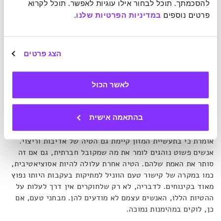
מאותו מקור.
להסכמתך. תוכל לבחור אילו עוגיות לאפשר. תוכל לקרוא 
פרטים נוספים 
במדיניות הפרטיות שלנו
.
"מה שאומר"
, מסבירה אנדרסן,
"שלפעמים החוויה המודעת לא
ממש משקפת את המציאות. בדיוק כמו שקרה לבעלי. זאת מכיוון
הצג פרטים
שגירויים פיזיים מסוימים הם כה חלשים שהם לא יכולים לפרוץ
את המחסום ולהיכנס למוח המודע שלנו, בעוד שהמידע שכן נכנס
עלול להתעוות בדרכו לשם על ידי ההטיות הסמויות שלנו.
לאשר הכול
ולאנשים יש הרבה הטיות"
.
בהתאמה אישית
ההטיות שמשפיעות על החוויה המודעת נוגעות בכל מיני תחומים.
למשל, לבעלה הייתה הנחה מוקדמת לגבי איכות ומחיר. אנדרסן
אומרת כי בתעשיית המזון קיימת גם הטיה של אדיבות וריצוי.
אנשים פשוט נוהגים לומר את מה שמקובל חברתית, גם אם זה
סותר את האמת שלהם. הטיה אחרת עלולה להיות אסוציאטיבית,
כמו במקרה של קישור טעם הווניל למתיקות בעקבות היותו נפוץ
מאוד בקינוחים. לדבריה, לא רק שלחוקרים אין דרך לעלות על
ההטיות הללו, האנשים עצמם לא מודעים להן. מבחני טעם, אם
כן, לוקים במהימנות נמוכה.