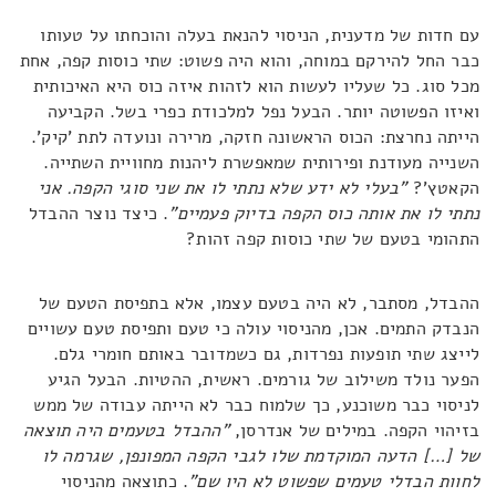
עם חדות של מדענית, הניסוי להנאת בעלה והוכחתו על טעותו
כבר החל להירקם במוחה, והוא היה פשוט: שתי כוסות קפה, אחת
מכל סוג. כל שעליו לעשות הוא לזהות איזה כוס היא האיכותית
ואיזו הפשוטה יותר. הבעל נפל למלכודת כפרי בשל. הקביעה
הייתה נחרצת: הכוס הראשונה חזקה, מרירה ונועדה לתת 'קיק'.
השנייה מעודנת ופירותית שמאפשרת ליהנות מחוויית השתייה.
הקאטץ'?
"בעלי לא ידע שלא נתתי לו את שני סוגי הקפה. אני
נתתי לו את אותה כוס הקפה בדיוק פעמיים"
. כיצד נוצר ההבדל
התהומי בטעם של שתי כוסות קפה זהות?
ההבדל, מסתבר, לא היה בטעם עצמו, אלא בתפיסת הטעם של
הנבדק התמים. אכן, מהניסוי עולה כי טעם ותפיסת טעם עשויים
לייצג שתי תופעות נפרדות, גם כשמדובר באותם חומרי גלם.
הפער נולד משילוב של גורמים. ראשית, ההטיות. הבעל הגיע
לניסוי כבר משוכנע, כך שלמוח כבר לא הייתה עבודה של ממש
בזיהוי הקפה. במילים של אנדרסן,
"ההבדל בטעמים היה תוצאה
של […] הדעה המוקדמת שלו לגבי הקפה המפונפן, שגרמה לו
לחוות הבדלי טעמים שפשוט לא היו שם"
. כתוצאה מהניסוי