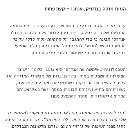
המוח מזהה במדויק, אנחנו – קצת פחות
עבור יצרני המזון זו בעיה, כשם שזו בעיה עבורנו. אם החוויה
המודעת שלנו כה נזילה, כיצד ניתן לבנות עליה תזונה נכונה?
אנדרסן הבינה כי כדי להתגבר על ההטיות עליה לדלג על כל
הקטע הזה של 'מודע' ולהיכנס אל המוח באופן בלתי אמצעי.
במילים אחרות, מבחני טעימות בליווי סריקות מוח.
הטכנולוגיה ששימשה את אנדרסן היא EEG, כלומר רישום
הפעילות החשמלית במוח. בשל מגבלות של מכשירי המדידה היה
עליה להושיב את הנבדקים כשסנטריהם מקובעים למשענת,
לשונותיהם בחוץ ועיניהם קבועות במסך. זאת כשלראשיהם
קסדות אלקטרודות. מחזה להתפעל ממנו.
"כדי להשלים את התמונה הנפלאה הזאת גם סיפקתי למשתתפים
שלי סינר בצבע ורוד או כחול, לפי בחירתם"
. מטרת הסינר הייתה
להגן מפני הטיפות של גירויי הטעם שזלגו מלשונות הנבדקים.