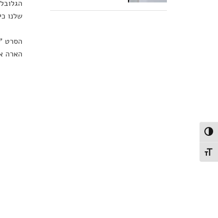
הגלובלי
שלנו כי
הארה או
פעל/כבה ניגודיות גבוהה
תג גודל גופן