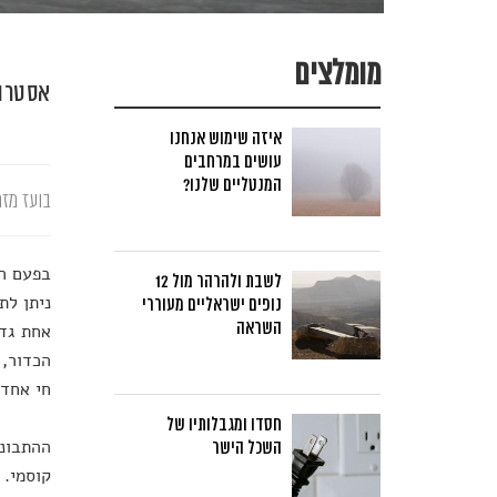
מומלצים
אסטרונ
איזה שימוש אנחנו
עושים במרחבים
המנטליים שלנו?
בועז מזר
בפעם הר
לשבת ולהרהר מול 12
ניתן לת
נופים ישראליים מעוררי
השראה
אחת גדו
הכדור, 
חי אחד.
חסדו ומגבלותיו של
ההתבוננ
השכל הישר
קוסמי. 