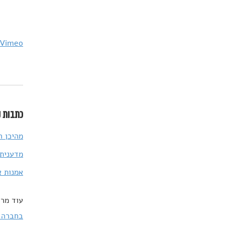
Vimeo
כתבות נ
מהיכן ה
מדענית 
אמנות א
עוד מרד
בחברה 