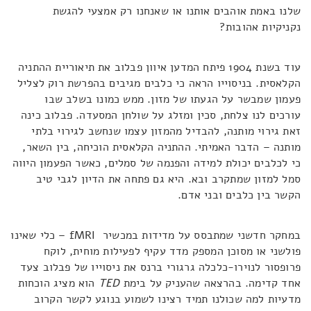
שלנו באמת אוהבים אותנו או שאנחנו רק אמצעי להגשת
נקניקיות אהובות?
עוד בשנת 1904 פיתח המדען איוון פבלוב את תיאוריית ההתניה
הקלאסית. בניסוייו הראה כי כלבים מגיבים בהפרשת רוק לצליל
פעמון שמבשר על הגעתו של מזון. ממש כמונו בשלב שבו
עורכים לנו צלחת, סכין ומזלג על שולחן המסעדה. פבלוב כינה
זאת גירוי מותנה, להבדיל מהמזון עצמו שנחשב לגירוי בלתי
מותנה – הדבר האמיתי. ההתניה הקלאסית הוכיחה, בין השאר,
כי לכלבים יכולת למידה והפנמה של סמלים, כאשר הפעמון היווה
סמל למזון שמתקרב ובא. היא גם פתחה את הדיון לגבי טיב
הקשר בין כלבים ובני אדם.
במחקר חדשני שמתבסס על מדידות במכשיר fMRI – כלי שאינו
פולשני או מסוכן המספק מדד עקיף לפעילות מוחית, לוקח
פרופסור לנוירו-כלכלה גרגורי ברנס את ניסוייו של פבלוב צעד
אחד קדימה. בהרצאה שהעניק על בימת
TED
הוא מציג הוכחות
מדעיות למה שכולנו תמיד רצינו לשמוע בנוגע לקשר הקרוב