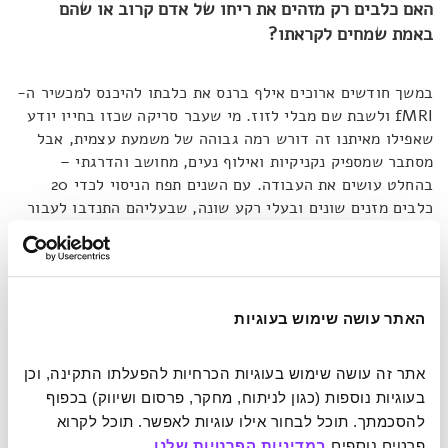
האם כלבים רק מזהים את ריחו של אדם קרוב או שהם
באמת שמחים לקראתו?
במשך חודשים ארוכים אילף ברנס את כלבתו להיכנס למכשיר ה-
fMRI ולשבת שם מבלי לזוז. מי שעבר סריקה שכזו בחייו יודע
שאפילו מאיתנו זה דורש רמה גבוהה של משמעת עצמית, אבל
מסתבר שמספיק נקניקיות ואילוף נעים, מחושב והדרגתי –
בהחלט עושים את העבודה. עם השנים תפח הניסוי לכדי 20
כלבים מזנים שונים ובעלי רקע שונה, שבעליהם התנדבו לעבור
איתם את אותו תהליך ולגלות, במובן מסוים, מה הם באמת
חושבים עליהם.
ברנס התמקד במערכת הגמול במוחם של הכלבים. מדובר במספר
האתר עושה שימוש בעוגיות
אזורים ורשתות עצביות במוח שפעילותם מייצרת תחושה של עונג
בתגובה לגירויים מסוימים. תחושה זו נועדה לנתב את בעל
אתר זה עושה שימוש בעוגיות הכרחיות להפעלתו התקינה, וכן 
החיים להישרדות. בין הגירויים השכיחים נמנים מין, מזון, יחסים
בעוגיות נוספות (כגון לניתוח, מחקר, פרסום ושיווק) בכפוף 
חברתיים או רווח כספי. מעבר להנחה הראשונית כי מזון מפעיל
להסכמתך. תוכל לבחור אילו עוגיות לאפשר. תוכל לקרוא 
את אותה מערכת אצל כלבים, מה שמתחבר לניסויים שערך
פרטים נוספים 
במדיניות הפרטיות שלנו
.