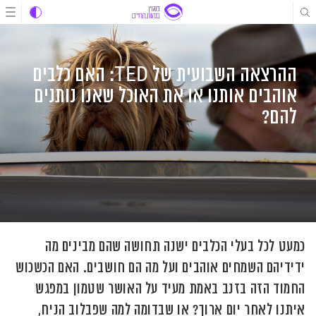
לג
לג
לג
תוכן
תוכן
ניווט
ההרצאה השבועית של TED: האם כלבים
אוהבים אותנו או את האוכל שאנו נותנים
להם?
כמעט לכל בעלי הכלבים ישנה תחושה שהם מבינים מה
ידידיהם השמחים אוהבים ועל מה הם חושבים. האם הכשכוש
החמוד הזה בזנב באמת מעיד על האושר שטמון במפגש
איתנו לאחר יום ארוך? או שבדומה למה שפבלוב הניח,