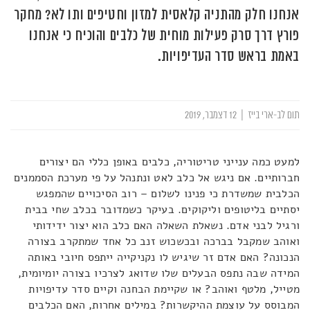
אנחנו חלק מהתניה קלאסית למזון וחטיפים ותו לא? מחקר
פורץ דרך סרק פעילות מוחית של כלבים והוכיח כי אנחנו
באמת בראש סדר העדיפויות.
תום לב-ארי בייז
|
12 דצמבר, 2019
למעט כמה ענייני טריטוריה, כלבים באופן כללי הם יצורים
חברותיים. אם ניגש אל כלב לאט ונתנהל על פי מערכת הסממנים
הכלבית שמשדרת כי פנינו לשלום – רוב הסיכויים שהמפגש
יסתיים בליטופים וליקוקים. בעיקר כשמדובר בכלב שחי בבית
ורגיל לבני אדם. נשאלת השאלה האם כלב הוא יצור ידידותי
ואוהב שמקבל בברכה ובכשכוש זנב כל אחד שמתקרב בצורה
הנכונה? האם אדם זר שיגיש לו נקניקייה ייתפס חיובי באותה
המידה שבה נתפס הבעלים שלו שדואג לצרכיו בצורה יומיומית,
מטייל, מלטף ואוהב? או שקיימת הבחנה וקיים סדר עדיפויות
המבוסס על עוצמת ההיקשרות? במילים אחרות, האם הכלבים