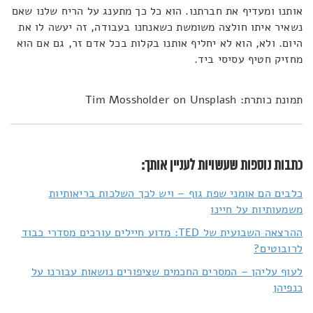
אותנו ומעדיף את חברתנו. הוא כל כך מתענג על הריח שלנו שאם
נשאיר איתו חולצה משומשת כשאנחנו בעבודה, זה יעשה לו את
היום. ולא, הוא לא יחליף אותנו בקלות בכל אדם זר, גם אם הוא
מחזיק חטיף עסיסי ביד.
תמונת כותרת: Tim Mossholder on Unsplash
כתבות נוספות שעשויות לעניין אותך:
כלבים הם אומני שפת גוף – ויש לכך השלכות בריאותיות
משמעותיות על חיינו
ההרצאה השבועית של TED: מדוע חיילים עורכים מסדרי כבוד
לרובוטים?
לעוף עליהן – המסרים החכמים שציפורים נושאות עבורנו על
כנפיהן