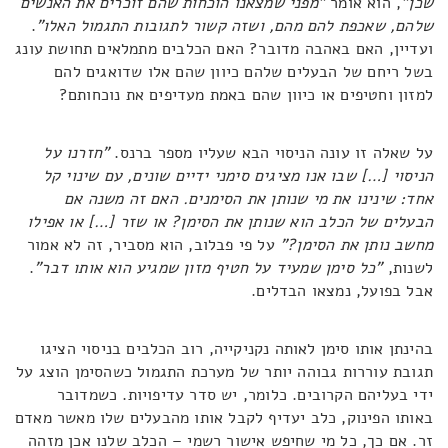
שכן"
, הוא אומר
"מפני שמצאנו הוכחות שהם זוכרים את האנשים
שלהם, שאכפת להם מהם, ושזה קשור לתגובות התגמול האלו"
.
ועדיין, האם באהבה מדובר? האם הכלבים מתמלאים תחושת עונג
בשל ריחם של הבעלים שלהם כיוון שהם אלו שדואגים להם
למזון וחטיפים או כיוון שהם באמת מעדיפים את נוכחותם?
על שאלה זו עונה הניסוי הבא שעליו מספר ברנס.
"חזרנו על
הניסוי […] שבו אנו מציגים סימני ידיים שונים, עם שינוי קל
אחד: שינינו את מי שנותן את הסימנים. האם זה משנה אם
הבעלים של הכלב הוא שנותן את הסימן? או שזר […] או אפילו
מחשב נותן את הסימן?"
על פי פבלוב, הוא מסביר, זה לא אמור
לשנות,
"כל סימן שמעיד על חטיף מזון שמגיע הוא אותו דבר"
.
אבל בפועל, נמצאו הבדלים.
בהינתן אותו סימן לאותה נקניקייה, רוב הכלבים בניסוי הציגו
תגובת עוררות גבוהה יותר של מערכת התגמול כשהסימן הוצג על
ידי בעליהם הקרובים. כלומר, יש סדר עדיפויות. כשמדובר
באותו הפינוק, כלב יעדיף לקבל אותו מהבעלים שלו מאשר מאדם
זר. אם כך, כל מי שחיפש אישור רשמי – הכלב שלנו אכן מזהה